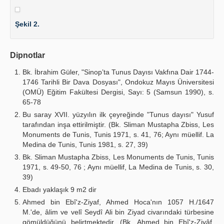
Şekil 2.
Dipnotlar
Bk. İbrahim Güler, "Sinop’ta Tunus Dayısı Vakfına Dair 1744-
1746 Tarihli Bir Dava Dosyası", Ondokuz Mayıs Üniversitesi
(OMÜ) Eğitim Fakültesi Dergisi, Sayı: 5 (Samsun 1990), s.
65-78
Bu saray XVII. yüzyılın ilk çeyreğinde "Tunus dayısı" Yusuf
tarafından inşa ettirilmiştir. (Bk. Sliman Mustapha Zbiss, Les
Monuments de Tunis, Tunis 1971, s. 41, 76; Aynı müellif. La
Medina de Tunis, Tunis 1981, s. 27, 39)
Bk. Sliman Mustapha Zbiss, Les Monuments de Tunis, Tunis
1971, s. 49-50, 76 ; Aynı müellif, La Medina de Tunis, s. 30,
39)
Ebadı yaklaşık 9 m2 dir
Ahmed bin Ebî'z-Ziyaf, Ahmed Hoca'nın 1057 H./1647
M.'de, âlim ve velî Seydî Ali bin Ziyad civarındaki türbesine
gömüldüğünü belirtmektedir. (Bk. Ahmed bin Ebî'z-Ziyâf,