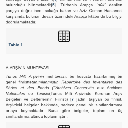
bulunduğu bilinmektedir[
5
]. Türbenin Arapça
"sûk"
denilen
çarşıya doğru inen, sokağa bakan ve Aziz Osman Hastanesi
karşısında bulunan duvarı üzerindeki Arapça kitâbe de bu bilgiyi
doğrulamaktadır.
Tablo 1.
A-ARŞİVİN MUHTEVASI
Tunus Milli Arşivinin
muhte
v
ası, bu hususta hazırlanmış bir
genel fihristte
tanımlanmı
ş
t
ı
r. Répertoire des Inventaires des
Séries et des Fonds (!'Archives Conservés
aux Archives
Nationales
de
Tunisie
(Tunus Milli Arşivinde Korunan Arşiv
Belgeleri ve Defterlerinin Filiristi) [
7
]adını taşıyan bu fihrist.
Arşivdeki belgeler hakkında, sadece genel bir sınıflandırmayı
ortaya koymaktadır. Buna göre belgeler, toplam on üç
sınıflandırma altında toplanmıştır :