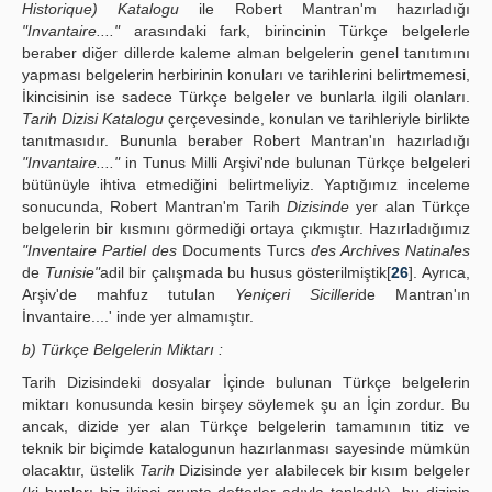
Historique) Katalogu
ile Robert Mantran'm hazırladığı
"Invantaire...."
arasındaki fark, birincinin Türkçe belgelerle
beraber diğer dillerde kaleme alman belgelerin genel tanıtımını
yapması belgelerin herbirinin konuları ve tarihlerini belirtmemesi,
İkincisinin ise sadece Türkçe belgeler ve bunlarla ilgili olanları.
Tarih Dizisi Katalogu
çerçevesinde, konulan ve tarihleriyle birlikte
tanıtmasıdır. Bununla beraber Robert Mantran'ın hazırladığı
"Invantaire...."
in Tunus Milli Arşivi'nde bulunan Türkçe belgeleri
bütünüyle ihtiva etmediğini belirtmeliyiz. Yaptığımız inceleme
sonucunda, Robert Mantran'm Tarih
Dizisinde
yer alan Türkçe
belgelerin bir kısmını görmediği ortaya çıkmıştır. Hazırladığımız
"Inventaire Partiel des
Documents Turcs
des Archives Natinales
de
Tunisie"
adil bir çalışmada bu husus gösterilmiştik[
26
]. Ayrıca,
Arşiv'de mahfuz tutulan
Yeniçeri Sicilleri
de Mantran'ın
İnvantaire....' inde yer almamıştır.
b) Türkçe Belgelerin Miktarı :
Tarih Dizisindeki dosyalar İçinde bulunan Türkçe belgelerin
miktarı konusunda kesin birşey söylemek şu an İçin zordur. Bu
ancak, dizide yer alan Türkçe belgelerin tamamının titiz ve
teknik bir biçimde katalogunun hazırlanması sayesinde mümkün
olacaktır, üstelik
Tarih
Dizisinde yer alabilecek bir kısım belgeler
(ki bunları biz ikinci grupta defterler adıyla topladık), bu dizinin