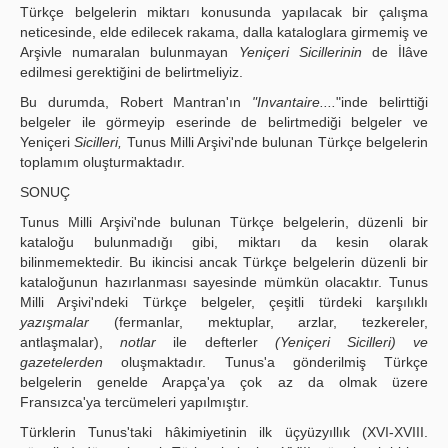
Türkçe belgelerin miktarı konusunda yapılacak bir çalışma
neticesinde, elde edilecek rakama, dalla kataloglara girmemiş ve
Arşivle numaralan bulunmayan
Yeniçeri Sicillerinin
de İlâve
edilmesi gerektiğini de belirtmeliyiz.
Bu durumda, Robert Mantran'ın
"Invantaire....
"inde belirttiği
belgeler ile görmeyip eserinde de belirtmediği belgeler ve
Yeniçeri
Sicilleri,
Tunus Milli Arşivi'nde bulunan Türkçe belgelerin
toplamım oluşturmaktadır.
SONUÇ
Tunus Milli Arşivi'nde bulunan Türkçe belgelerin, düzenli bir
kataloğu bulunmadığı gibi, miktarı da kesin olarak
bilinmemektedir. Bu ikincisi ancak Türkçe belgelerin düzenli bir
kataloğunun hazırlanması sayesinde mümkün olacaktır. Tunus
Milli Arşivi'ndeki Türkçe belgeler, çeşitli türdeki karşılıklı
yazışmalar
(fermanlar, mektuplar, arzlar, tezkereler,
antlaşmalar),
notlar
ile defterler
(Yeniçeri Sicilleri) ve
gazetelerden
oluşmaktadır. Tunus'a gönderilmiş Türkçe
belgelerin genelde Arapça'ya çok az da olmak üzere
Fransızca'ya tercümeleri yapılmıştır.
Türklerin Tunus'taki hâkimiyetinin ilk üçyüzyıllık (XVI-XVIII.