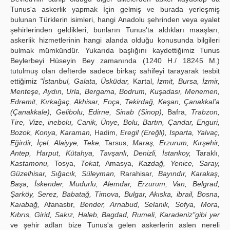
Tunus'a askerlik yapmak İçin gelmiş ve burada yerleşmiş
bulunan Türklerin isimleri, hangi Anadolu şehrinden veya eyalet
şehirlerinden geldikleri, bunların Tunus'ta aldıkları maaşları,
askerlik hizmetlerinin hangi alanda olduğu konusunda bilgileri
bulmak mümkündür. Yukarıda başlığını kaydettiğimiz Tunus
Beylerbeyi Hüseyin Bey zamanında (1240 H./ 18245 M.)
tutulmuş olan defterde sadece birkaç sahifeyi tarayarak tesbit
ettiğimiz
"İstanbul, Galata, Üsküdar,
Kartal,
İzmit, Bursa, İzmir,
Menteşe, Aydın, Urla, Bergama, Bodrum, Kuşadası, Menemen,
Edremit, Kırkağaç, Akhisar, Foça, Tekirdağ, Keşan,
Çanakkal'a
(Çanakkale), Gelibolu, Edirne, Sinab (Sinop),
Bafra,
Trabzon,
Tire, Vize, inebolu, Canik, Ünye, Bolu, Bartın, Çandar, Enguri,
Bozok, Konya, Karaman,
Hadim,
Eregil (Ereğli), Isparta, Yalvaç,
Eğirdir, İçel, Alaiyye, Teke,
Tarsus,
Maraş, Erzurum, Kırşehir,
Antep, Harput, Kütahya, Tavşanlı, Denizli, İstankoy,
Taraklı,
Kastamonu,
Tosya,
Tokat,
Amasya,
Kazdağ, Yenice, Saray,
Güzelhisar, Sığacık, Süleyman,
Rarahisar,
Bayındır, Karakaş,
Başa, İskender, Mudurlu, Alemdar, Erzurum, Van, Belgrad,
Şarköy, Serez, Babatağ, Timova, Bulgar, Akıska, ibrail, Bosna,
Kaıabağ,
Afanastır,
Bender, Arnabud, Selanik, Sofya, Mora,
Kıbrıs, Girid, Sakız, Haleb, Bagdad, Rumeli, Karadeniz"
gibi yer
ve şehir adlan bize Tunus'a gelen askerlerin aslen nereli