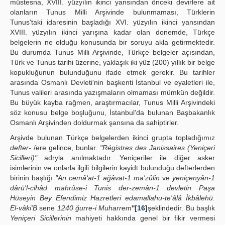
müstesna, XVIII. yüzyılın ikinci yansından önceki devirlere ait
olanların Tunus Milli Arşivinde bulunmaması, Türklerin
Tunus'taki idaresinin başladığı XVI. yüzyılın ikinci yansından
XVIII. yüzyılın ikinci yarışına kadar olan donemde, Türkçe
belgelerin ne olduğu konusunda bir soruyu akla getirmektedir.
Bu durumda Tunus Milli Arşivinde, Türkçe belgeler açısından,
Türk ve Tunus tarihi üzerine, yaklaşık iki yüz (200) yıllık bir belge
kopukluğunun bulunduğunu ifade etmek gerekir. Bu tarihler
arasında Osmanlı Devleti'nin başkenti İstanbul ve eyaletleri ile,
Tunus valileri arasında yazışmaların olmaması mümkün değildir.
Bu büyük kayba rağmen, araştırmacılar, Tunus Milli Arşivindeki
söz konusu belge boşluğunu, İstanbul'da bulunan Başbakanlık
Osmanlı Arşivinden doldurmak şansına da sahiptirler.
Arşivde bulunan Türkçe belgelerden ikinci grupta topladığımız
defter-
/ere gelince, bunlar.
"Régistres des Janissaires (Yeniçeri
Sicilleri)"
adryla anılmaktadır. Yeniçeriler ile diğer asker
isimlerinin ve onlarla ilgili bilgilerin kayidt bulunduğu defterlerden
birinin başlığı
"An cemâ‘at-1 ağâvat-1 ma'zûlin
ve
yeniçenyân-1
dârü'l-cihâd mahrûse-i Tunis der-zemân-1 devletin Paşa
Hüseyin Bey Efendimiz Hazretleri edamallahu-te'âlâ İkbâlehü.
El-vâki'B
sene
1240 ğurre-i Muharrem
''[
16
]
şeklindedir. Bu başlık
Yeniçeri Sicillerinin
mahiyeti hakkında genel bir fikir vermesi