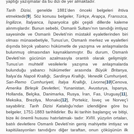
yaptığı yazışmalar da bu dizi de yer almaktadır.
Tarih Dizisi,
genelde 1881'den önceki belgeleri ihtiva
etmektedir[
9
]. Söz konusu belgeler,
Türkçe, Arapça, Fransızca,
İngilizce, İtalyanca, İspanyolca
gibi çeşidi dillerde kaleme
alınmışlardır. Bunun sebebi, Osmanlı Sultanı'nın tanıdığı imtiyaz
sayesinde ve Osmanlı Devleti'nin müstakil eyaletlerinden biri
olması münasebetiyle, Tunus'un, Osmanlı merkez ve eyaletleri
dışında birçok yabancı hükümetle de yazışma ve anlaşmalarda
bulunmuş olmasından kaynaklanmıştır. Bu durum, Osmanlı
Devleti'nin gücünün azalmasıyla orantılı olarak gelişmiştir.
Tunus'un muhtelif vesilelerle yazışma ve anlaşmalarda
bulunduğu yabancı hükümetler arasında
Büyük Britanya,
İtalya'da
Napoli Krallığı, Sardinya Krallığı, Venedik Cumhuriyeti,
San-Remo Cumhuriyeti, İtalya Krallığı, Livorne[
10
]Cenova,
Amerika Birleşik Devletleri,
Yunanistan, Avusturya, İspanya,
Hollanda, Belçika, Danimarka, Rusya, İran, Fas, Uruguay[
11
],
Meksika, Brezilya, Monako[
12
], Portekiz, İsveç ve Norveç'i
sayabiliriz.
Tarih Dizisi Kataloğu'ndan
izlendiğine göre bu
belgeler, 1751-1883 tarihlidirler. Bu iki tarihin başlangıç ve bitişi,
bize iki önemli hususu hatırlatmak- tadır: XVIII. yüzyılın ortaları,
batılı devletlere Osmanlı Devleti'nin geniş mahiyette imtiyaz ve
kapitülasyonları tanıdığını diğer taraftan, onun çöküşünün ilk