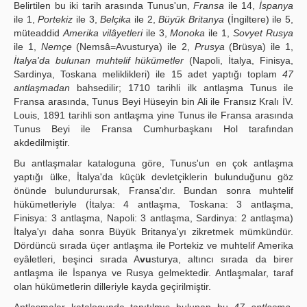
Belirtilen bu iki tarih arasında Tunus'un,
Fransa
ile 14,
İspanya
ile 1,
Portekiz
ile 3,
Belçika
ile 2,
Büyük Britanya
(İngiltere) ile 5,
müteaddid
Amerika vilâyetleri
ile 3,
Monoka
ile 1,
Sovyet Rusya
ile 1,
Nemçe
(Nemsâ=Avusturya) ile 2,
Prusya
(Brüsya) ile 1,
İtalya'da bulunan muhtelif hükümetler
(Napoli, İtalya, Finisya,
Sardinya, Toskana meliklikleri) ile 15 adet yaptığı toplam
47
antlaşmadan
bahsedilir; 1710 tarihli ilk antlaşma Tunus ile
Fransa arasında, Tunus Beyi Hüseyin bin Ali ile Fransız Kralı İV.
Louis, 1891 tarihli son antlaşma yine Tunus ile Fransa arasında
Tunus Beyi ile Fransa Cumhurbaşkanı Hol tarafından
akdedilmiştir.
Bu antlaşmalar kataloguna göre, Tunus'un en çok antlaşma
yaptığı ülke, İtalya'da küçük devletçiklerin bulunduğunu göz
önünde bulundurursak, Fransa'dır. Bundan sonra muhtelif
hükümetleriyle (İtalya: 4 antlaşma, Toskana: 3 antlaşma,
Finisya: 3 antlaşma, Napoli: 3 antlaşma, Sardinya: 2 antlaşma)
İtalya'yı daha sonra Büyük Britanya'yı zikretmek mümkündür.
Dördüncü sırada üçer antlaşma ile Portekiz ve muhtelif Amerika
eyâletleri, beşinci sırada A
vu
sturya, altıncı sırada da birer
antlaşma ile İspanya ve Rusya gelmektedir. Antlaşmalar, taraf
olan hükümetlerin dilleriyle kayda geçirilmiştir.
Antlaşmalar katalogunda tanıtılmış bulunan bu
47 antlaşma.