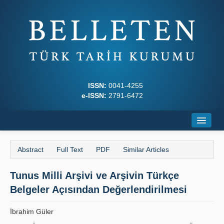
ISSN:
0041-4255
e-ISSN:
2791-6472
Home
Abstract
Full Text
PDF
Similar Articles
About
Tunus Milli Arşivi ve Arşivin Türkçe
Journal Boards
Belgeler Açısından Değerlendirilmesi
Writing Rules
İbrahim Güler
Principles