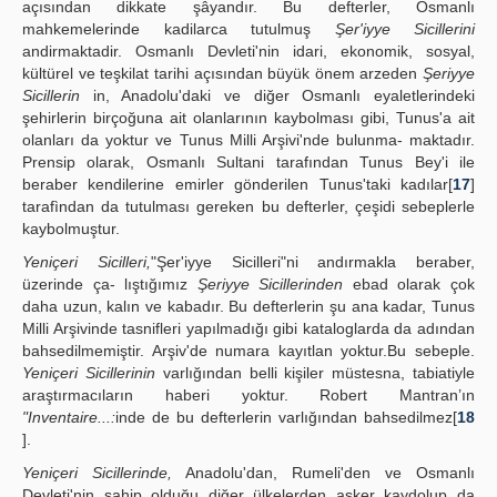
açısından dikkate şâyandır. Bu defterler, Osmanlı
mahkemelerinde kadilarca tutulmuş
Şer'iyye Sicillerini
andirmaktadir. Osmanlı Devleti'nin idari, ekonomik, sosyal,
kültürel ve teşkilat tarihi açısından büyük önem arzeden
Şeriyye
Sicillerin
in, Anadolu'daki ve diğer Osmanlı eyaletlerindeki
şehirlerin birçoğuna ait olanlarının kaybolması gibi, Tunus'a ait
olanları da yoktur ve Tunus Milli Arşivi'nde bulunma- maktadır.
Prensip olarak, Osmanlı Sultani tarafından Tunus Bey'i ile
beraber kendilerine emirler gönderilen Tunus'taki kadılar[
17
]
tarafìndan da tutulması gereken bu defterler, çeşidi sebeplerle
kaybolmuştur.
Yeniçeri Sicilleri,
"Şer'iyye Sicilleri"ni andırmakla beraber,
üzerinde ça- lıştığımız
Şeriyye Sicillerinden
ebad olarak çok
daha uzun, kalın ve kabadır. Bu defterlerin şu ana kadar, Tunus
Milli Arşivinde tasnifleri yapılmadığı gibi kataloglarda da adından
bahsedilmemiştir. Arşiv'de numara kayıtlan yoktur.Bu sebeple.
Yeniçeri Sicillerinin
varlığından belli kişiler müstesna, tabiatiyle
araştırmacıların haberi yoktur. Robert Mantran’ın
"Inventaire...:
inde de bu defterlerin varlığından bahsedilmez[
18
].
Yeniçeri Sicillerinde,
Anadolu'dan, Rumeli'den ve Osmanlı
Devleti'nin sahip olduğu diğer ülkelerden asker kaydolup da