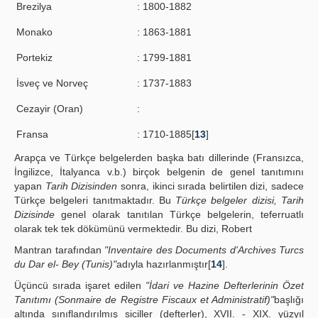
Brezilya
: 1800-1882
Monako
: 1863-1881
Portekiz
: 1799-1881
İsveç ve Norveç
: 1737-1883
Cezayir (Oran)
:
Fransa
: 1710-1885[
13
]
Arapça ve Türkçe belgelerden başka batı dillerinde (Fransızca,
İngilizce, İtalyanca v.b.) birçok belgenin de genel tanıtımını
yapan
Tarih Dizisinden
sonra, ikinci sırada belirtilen dizi, sadece
Türkçe belgeleri tanıtmaktadır. Bu
Türkçe belgeler dizisi, Tarih
Dizisinde
genel olarak tanıtılan Türkçe belgelerin, teferruatlı
olarak tek tek dökümünü vermektedir. Bu dizi, Robert
Mantran tarafından
"Inventaire des Documents d'Archives Turcs
du Dar el- Bey (Tunis)"
adıyla hazırlanmıştır[
14
].
Üçüncü sırada işaret edilen
"İdari ve Hazine Defterlerinin Özet
Tanıtımı (Sonmaire de Registre Fiscaux et Administratif)"
başlığı
altında sınıflandırılmış siciller (defterler), XVII. - XIX. yüzyıl