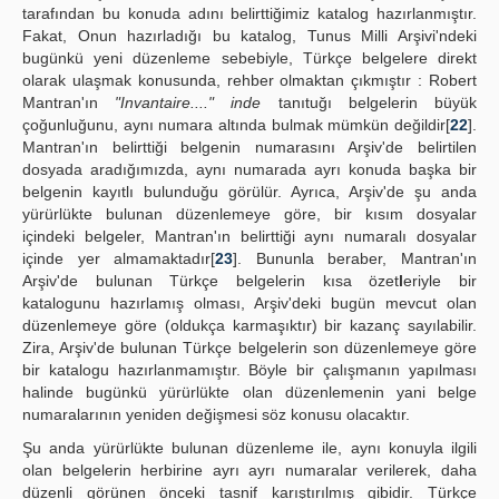
tarafından bu konuda adını belirttiğimiz katalog hazırlanmıştır.
Fakat, Onun hazırladığı bu katalog, Tunus Milli Arşivi'ndeki
bugünkü yeni düzenleme sebebiyle, Türkçe belgelere direkt
olarak ulaşmak konusunda, rehber olmaktan çıkmıştır : Robert
Mantran'ın
"Invantaire...." inde
tanıtuğı belgelerin büyük
çoğunluğunu, aynı numara altında bulmak mümkün değildir[
22
].
Mantran'ın belirttiği belgenin numarasını Arşiv'de belirtilen
dosyada aradığımızda, aynı numarada ayrı konuda başka bir
belgenin kayıtlı bulunduğu görülür. Ayrıca, Arşiv'de şu anda
yürürlükte bulunan düzenlemeye göre, bir kısım dosyalar
içindeki belgeler, Mantran'ın belirttiği aynı numaralı dosyalar
içinde yer almamaktadır[
23
]. Bununla beraber, Mantran'ın
Arşiv'de bulunan Türkçe belgelerin kısa özet
l
eriyle bir
katalogunu hazırlamış olması, Arşiv'deki bugün mevcut olan
düzenlemeye göre (oldukça karmaşıktır) bir kazanç sayılabilir.
Zira, Arşiv'de bulunan Türkçe belgelerin son düzenlemeye göre
bir katalogu hazırlanmamıştır. Böyle bir çalışmanın yapılması
halinde bugünkü yürürlükte olan düzenlemenin yani belge
numaralarının yeniden değişmesi söz konusu olacaktır.
Şu anda yürürlükte bulunan düzenleme ile, aynı konuyla ilgili
olan belgelerin herbirine ayrı ayrı numaralar verilerek, daha
düzenli görünen önceki tasnif karıştırılmış gibidir. Türkçe