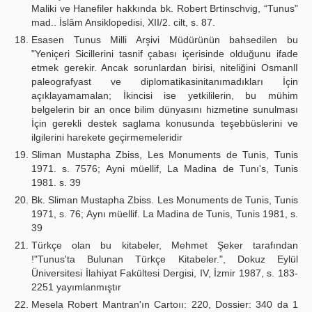
Maliki ve Hanefiler hakkında bk. Robert Brtinschvig, “Tunus"
mad.. İslâm Ansiklopedisi, XII/2. cilt, s. 87.
Esasen Tunus Milli Arşivi Müdürünün bahsedilen bu
"Yeniçeri Sicillerini tasnif çabası içerisinde olduğunu ifade
etmek gerekir. Ancak sorunlardan birisi, niteliğini OsmanlI
paleografyast ve diplomatikasinitanımadıkları İçin
açıklayamamalan; İkincisi ise yetkililerin, bu mühim
belgelerin bir an once bilim dünyasını hizmetine sunulması
İçin gerekli destek saglama konusunda teşebbüslerini ve
ilgilerini harekete geçirmemeleridir
Sliman Mustapha Zbiss, Les Monuments de Tunis, Tunis
1971. s. 7576; Ayni müellif, La Madina de Tunı's, Tunis
1981. s. 39
Bk. Sliman Mustapha Zbiss. Les Monuments de Tunis, Tunis
1971, s. 76; Aynı müellif. La Madina de Tunis, Tunis 1981, s.
39
Türkçe olan bu kitabeler, Mehmet Şeker tarafından
!"Tunus'ta Bulunan Türkçe Kitabeler.", Dokuz Eylül
Üniversitesi İlahiyat Fakültesi Dergisi, IV, İzmir 1987, s. 183-
2251 yayımlanmıştır
Mesela Robert Mantran'ın Cartoıı: 220, Dossier: 340 da 1