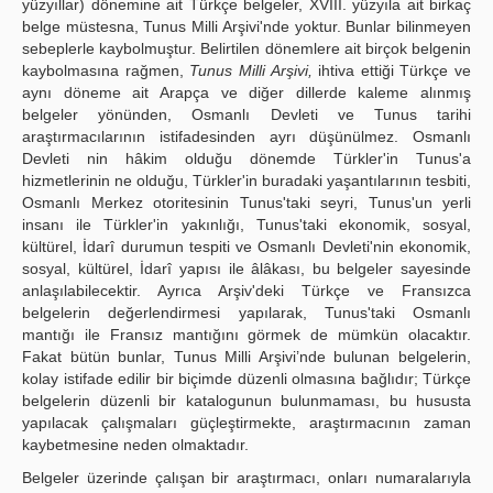
yüzyıllar) dönemine ait Türkçe belgeler, XVIII. yüzyıla ait birkaç
belge müstesna, Tunus Milli Arşivi'nde yoktur. Bunlar bilinmeyen
sebeplerle kaybolmuştur. Belirtilen dönemlere ait birçok belgenin
kaybolmasına rağmen,
Tunus Milli Arşivi,
ihtiva ettiği Türkçe ve
aynı döneme ait Arapça ve diğer dillerde kaleme alınmış
belgeler yönünden, Osmanlı Devleti ve Tunus tarihi
araştırmacılarının istifadesinden ayrı düşünülmez. Osmanlı
Devleti nin hâkim olduğu dönemde Türkler'in Tunus'a
hizmetlerinin ne olduğu, Türkler'in buradaki yaşantılarının tesbiti,
Osmanlı Merkez otoritesinin Tunus'taki seyri, Tunus'un yerli
insanı ile Türkler'in yakınlığı, Tunus'taki ekonomik, sosyal,
kültürel, İdarî durumun tespiti ve Osmanlı Devleti'nin ekonomik,
sosyal, kültürel, İdarî yapısı ile âlâkası, bu belgeler sayesinde
anlaşılabilecektir. Ayrıca Arşiv'deki Türkçe ve Fransızca
belgelerin değerlendirmesi yapılarak, Tunus'taki Osmanlı
mantığı ile Fransız mantığını görmek de mümkün olacaktır.
Fakat bütün bunlar, Tunus Milli Arşivi’nde bulunan belgelerin,
kolay istifade edilir bir biçimde düzenli olmasına bağlıdır; Türkçe
belgelerin düzenli bir katalogunun bulunmaması, bu hususta
yapılacak çalışmaları güçleştirmekte, araştırmacının zaman
kaybetmesine neden olmaktadır.
Belgeler üzerinde çalışan bir araştırmacı, onları numaralarıyla