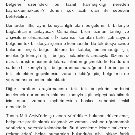
belgeler üzerindeki bu tasnif karmaşıklığı nereden
kaynaklanmaktadır? Bunun çok açık olan iki sebebini
belirtebiliriz :
Bunlardan ilki, aynı konuyla ilgili olan belgelerin, birbirleriyle
bağlantılarını anlayacak Osmanlıca bilen uzman tarihçi ve
arşivcilerin olmamasıdır. İkincisi ise, konuları farklı çok sayıda
belgenin tek bir dosya içerisine konmasıdır. Bu tek dosya içinde
bulunan birçok belge, düzenli bir katalog bulunmadığı için,
incelediği konuyla ilgili belgeyi bulabilmek amacıyla lüzumsuz
olarak araştırmacının defalarca elinden geçmektedir. Bu durum
sadece bir konuyla ilgili belge aranmasına rağmen, her belgenin
tek tek elden geçirilmesini zorunlu kıldığı gibi, belgelerin de
yıpranmasına neden olmaktadır.
Diğer taraftan araştırmacının tek tek belgelerin herbirini
incelemek durumunda kalması, konuyla ilgili belgeyi bulabilmek
için onun, zaman kaybetmesinin başlıca sebebini teşkil
etmektedir.
Tunus Milli Arşivi'nde şu anda yürürlükte bulunan düzenleme,
belgelere pratik olarak ulaşmak ve zaman kaybına uğramamak
yönünden, yetersiz kalmaktadır. Bu düzenleme içinde mükerrer
(tekrar eden) belge numaraları bulunduğu gibi, birkaç farklı