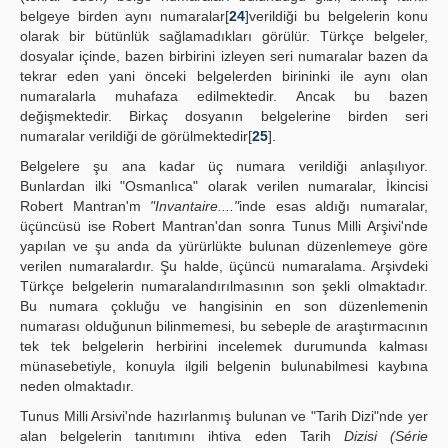
belgeye birden aynı numaralar[
24
]verildiği bu belgelerin konu
olarak bir bütünlük sağlamadıkları görülür. Türkçe belgeler,
dosyalar içinde, bazen birbirini izleyen seri numaralar bazen da
tekrar eden yani önceki belgelerden birininki ile aynı olan
numaralarla muhafaza edilmektedir. Ancak bu bazen
değişmektedir. Birkaç dosyanın belgelerine birden seri
numaralar verildiği de görülmektedir[
25
].
Belgelere şu ana kadar üç numara verildiği anlaşılıyor.
Bunlardan ilki "Osmanlıca" olarak verilen numaralar, İkincisi
Robert Mantran'm
"Invantaire...."
inde esas aldığı numaralar,
üçüncüsü ise Robert Mantran'dan sonra Tunus Milli Arşivi'nde
yapılan ve şu anda da yürürlükte bulunan düzenlemeye göre
verilen numaralardır. Şu halde, üçüncü numaralama. Arşivdeki
Türkçe belgelerin numaralandırılmasının son şekli olmaktadır.
Bu numara çokluğu ve hangisinin en son düzenlemenin
numarası olduğunun bilinmemesi, bu sebeple de araştırmacının
tek tek belgelerin herbirini incelemek durumunda kalması
münasebetiyle, konuyla ilgili belgenin bulunabilmesi kaybına
neden olmaktadır.
Tunus Milli Arsivi'nde hazırlanmış bulunan ve "Tarih Dizi"nde yer
alan belgelerin tanıtımını ihtiva eden Tarih
Dizisi (Série