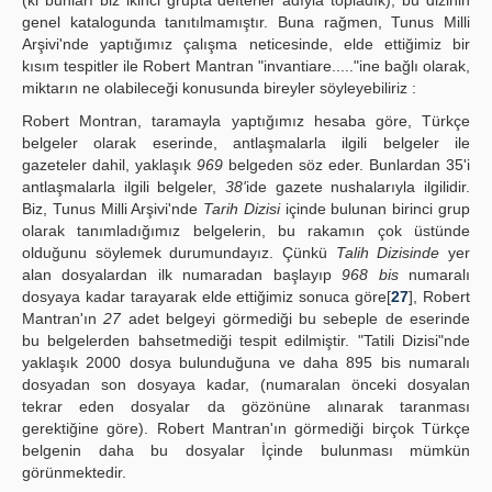
genel katalogunda tanıtılmamıştır. Buna rağmen, Tunus Milli
Arşivi'nde yaptığımız çalışma neticesinde, elde ettiğimiz bir
kısım tespitler ile Robert Mantran "invantiare....."ine bağlı olarak,
miktarın ne olabileceği konusunda bireyler söyleyebiliriz :
Robert Montran, taramayla yaptığımız hesaba göre, Türkçe
belgeler olarak eserinde, antlaşmalarla ilgili belgeler ile
gazeteler dahil, yaklaşık
969
belgeden söz eder. Bunlardan 35'i
antlaşmalarla ilgili belgeler,
38'
ide gazete nushalarıyla ilgilidir.
Biz, Tunus Milli Arşivi'nde
Tarih Dizisi
içinde bulunan birinci grup
olarak tanımladığımız belgelerin, bu rakamın çok üstünde
olduğunu söylemek durumundayız. Çünkü
Talih Dizisinde
yer
alan dosyalardan ilk numaradan başlayıp
968 bis
numaralı
dosyaya kadar tarayarak elde ettiğimiz sonuca göre[
27
], Robert
Mantran'ın
27
adet belgeyi görmediği bu sebeple de eserinde
bu belgelerden bahsetmediği tespit edilmiştir. "Tatili Dizisi"nde
yaklaşık 2000 dosya bulunduğuna ve daha 895 bis numaralı
dosyadan son dosyaya kadar, (numaralan önceki dosyalan
tekrar eden dosyalar da gözönüne alınarak taranması
gerektiğine göre). Robert Mantran'ın görmediği birçok Türkçe
belgenin daha bu dosyalar İçinde bulunması mümkün
görünmektedir.