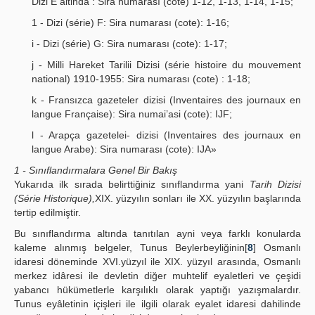
Dizi E altinda : Sira numarası (cote) 1-12, 1-13, 1-14, 1-15;
1 - Dizi (série) F: Sira numarası (cote): 1-16;
i - Dizi (série) G: Sira numarası (cote): 1-17;
j - Milli Hareket Tarilii Dizisi (série histoire du mouvement
national) 1910-1955: Sira numarası (cote) : 1-18;
k - Fransızca gazeteler dizisi (Inventaires des journaux en
langue Française): Sira numai’asi (cote): IJF;
l - Arapça gazetelei- dizisi (Inventaires des journaux en
langue Arabe): Sira numarası (cote): IJA»
1 - Sınıflandırmalara Genel Bir Bakış
Yukarıda ilk sırada belirttiğiniz sınıflandırma yani
Tarih Dizisi
(Série Historique),
XIX. yüzyılın sonları ile XX. yüzyılın başlarında
tertip edilmiştir.
Bu sınıflandırma altında tanıtılan ayni veya farklı konularda
kaleme alınmış belgeler, Tunus Beylerbeyliğinin[
8
] Osmanlı
idaresi döneminde XVI.yüzyıl ile XIX. yüzyıl arasında, Osmanlı
merkez idâresi ile devletin diğer muhtelif eyaletleri ve çeşidi
yabancı hükümetlerle karşılıklı olarak yaptığı yazışmalardır.
Tunus eyâletinin içişleri ile ilgili olarak eyalet idaresi dahilinde