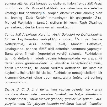
sonuna aittirler. Söz konusu bu sicillerin, halen
Tunus Milli Arşivi
müdürü olan Dr. Moncef Fakhfakh tarafından kısa özetlerle bir
katalogu hazırlanmıştır[
15
]. Arapça olarak kaleme alınmış olan
bu katalog,
Tarih Dizisini
tamamlayan bir çalışmadır. Zira,
Moncef Fakhfakh'ın tanıttığı sicillerin bir kısmı
Tarih Dizisinde
yer alırken, diğer bir kısmı yer almamaktadır.
Tunus Milli Arşivi'nde Korunan Arşiv Belgeleri ve Defterlerininin
Fihristi
kayıtlarından anlaşıldığına göre,
İdari ve Hazine
Defterlerinin, 4144
adettir. Fakat, Moncef Fakhfakh,
katalogunda, sadece
4065
sicil defterinin tanıtımını yapmıştır.
Buna göre, fihristin (repertoire) verdiği rakamla, Fakhfakh'ın
tanıttığı defterlerin adedi birbirini tutmamaktadır ve arada
79
defter eksik görünmektedir. Bu eksikliğin sebeplerinden birisi,
fihrist (repertoire) te adedi verilmiş defterlerin bir kısmının
kaybolma ihtimalidir. İkincisi ise, Fakhfakh'ın tanıttığı sicillerin, bir
kısmının öncekini tekrar eden numaralarla (mükerrer) verilmiş
olmasındandır.
Dizi A, B, C, D, E, F de
tanıtımı yapılan belgeler ise Fransa
mandası döneminde Tunus'un
"mahallî ve bölge idarelerinin
düzenlenmesi", "farklı meslek (zanaat) grupları
ve
şefleri", "XIX.
yüzyılın sonu XX. yüzyılın başında vakıfların idaresi", "camiler,