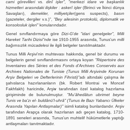
cami görevlileri
vs.
dinî işler", "merkezi idare ve başkanlık
hizmetleri arasındaki ilişkiler : askerî işler
(Birinci ve İkinci dünya
Savaşları),
demekler, milliyetçiler
(gens suspects),
basın
(gazeteler, dergiler v.s.)",
"Bey ailesinin protokolü, diplomatik ve
konsolosluk işleri"
konularındadır.
Genel sınıflandırmaya göre
Dizi-G'de "idari genelgeler", Milli
Hareket Tarihi Dizisi"nde
ise 1910-1955 arasında, Tunus'un
milli
bağımsızlık mücadelesi
ile ilgili belgeler tanıtılmaktadır.
Tunus Milli Arşivi'nin muhtevası hakkında, genel bir durumu ve
belgelerin genel sınıflandırmasını ortaya koyan
"Répertoire des
Inventaires des Séries et des Fonds d'Archives Conservés aux
Archives Nationales de Tunisie (Tunus Milli Arşivinde Korunan
Arşiv Belgeleri ve Defterlerinin Fihristi)"
adı altındaki çalışma ile
şahıslarca hazırlananların (bk. Robert Montrai ve Moncef
Fakhfakh) haricinde, Arşi
v
tarafından özel katalog hazırlama
girişiminde de bulunulmuştur.
"Mu'âhedâtun ubrimet beyne
Tunis ve ba'zı el- buldânü'l-uhrâ" (Tunus ile Bazı Yabancı Ülkeler
Arasında Yapılan Antlaşmalar)"
isimli katalog bunlardandır. Arşiv
tarafından Arapça olarak hazırlanan adı geçen katalog, 1710-
1891 seneleri arasında, Tunus'un muhtelif hükümetlerle yaptığı
antlaşmaları tanıtmaktadır.