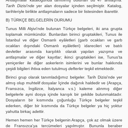
Tarih Dizisi'nde
yer alan dosyalar içinden seçilmiştir. Katalog,
tarihleriyle birlikte antlaşmaların sadece bir listesinden ibarettir.
B) TÜRKÇE BELGELERİN DURUMU
Tunus Milli Alşivi'nde bulunan Türkçe belgeleri, iki ana grupta
toplamak mümkündür. Bunlardan birinci gruptakileri, Tunus ile
İstanbul ve diğer Osmanlı eyâletleri (garb ocakları ve garb
ocakları dışındaki Osmanlı eyâletleri) idarecileri ve batılı
devletler arasında karşılıklı olarak yapılan
yazışma
ve
antlaşmalar ve
diğer kayıtlar; ikinci gruptakileri ise, Tunus'ta
yeniçeriler ile diğer askerlerin isimlerini ve bunlar hakkında
çeşidi bilgileri ihtiva eden tutulmuş
defterler
teşkil etmektedir.
Birinci grup olarak tanımladığımız belgeler. Tarih Dizisi'nde yer
almış olup muhtelif dosyalar İçinde dağınık haldedir ve (Arapça,
Fransızca, İngilizce, İtalyanca v.s.) kaleme alınmış diğer
belgelerle ayni dosya içinde karışık bir şekilde bulunmaktadır.
Dosyaların bir kısmında çoğunluğu Türkçe belgeler teşkil
ederken, diğer bir kısmında da Türkçe belgeler ya hiç yoktur
yahutta birkaç adettir.
Hemen hemen her Türkçe belgenin Arapça, çok az olmak üzere
de Fransızca'ya tercümeleri yapılmıştır. Bununla beraber