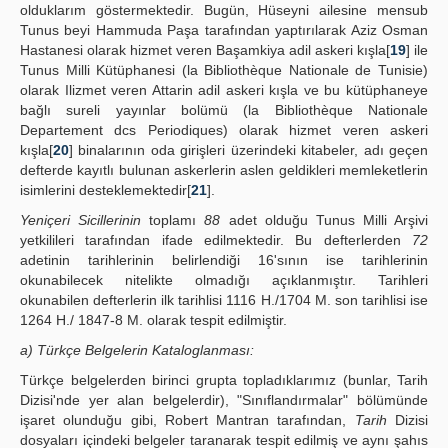
olduklarım göstermektedir. Bugün, Hüseyni ailesine mensub
Tunus beyi Hammuda Paşa tarafından yaptırılarak Aziz Osman
Hastanesi olarak hizmet veren Başamkiya adil askeri kışla[
19
] ile
Tunus Milli Kütüphanesi (la Bibliothèque Nationale de Tunisie)
olarak Ilizmet veren Attarin adil askeri kışla ve bu kütüphaneye
bağlı sureli yayınlar bolümü (la Bibliothèque Nationale
Departement dcs Periodiques) olarak hizmet veren askeri
kışla[
20
] binalarının oda girişleri üzerindeki kitabeler, adı geçen
defterde kayıtlı bulunan askerlerin aslen geldikleri memleketlerin
isimlerini desteklemektedir[
21
].
Yeniçeri Sicillerinin
toplamı
88
adet olduğu Tunus Milli Arşivi
yetkilileri tarafından ifade edilmektedir. Bu defterlerden
72
adetinin tarihlerinin belirlendiği 16'sının ise tarihlerinin
okunabilecek nitelikte olmadığı açıklanmıştır. Tarihleri
okunabilen defterlerin ilk tarihlisi 1116 H./1704 M. son tarihlisi ise
1264 H./ 1847-8 M. olarak tespit edilmiştir.
a) Türkçe Belgelerin Kataloglanması:
Türkçe belgelerden birinci grupta topladıklarımız (bunlar, Tarih
Dizisi'nde yer alan belgelerdir), "Sınıflandırmalar" bölümünde
işaret olunduğu gibi, Robert Mantran tarafından,
Tarih
Dizisi
dosyaları içindeki belgeler taranarak tespit edilmiş ve aynı şahıs