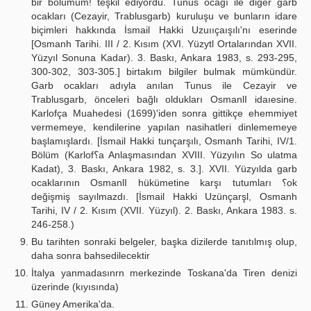
bir bölümüm! teşkil ediyordu. Tunus ocağı ile diğer garb
ocakları (Cezayir, Trablusgarb) kuruluşu ve bunların idare
biçimleri hakkında İsmail Hakki Uzuııçaışılı'nı eserinde
[Osmanh Tarihi. III / 2. Kısım (XVI. Yüzytl Ortalarından XVII.
Yüzyıl Sonuna Kadar). 3. Baskı, Ankara 1983, s. 293-295,
300-302, 303-305.] birtakım bilgiler bulmak mümkündür.
Garb ocakları adıyla anılan Tunus ile Cezayir ve
Trablusgarb, önceleri bağlı oldukları OsmanlI idaıesine.
Karlofça Muahedesi (1699)'iden sonra gittikçe ehemmiyet
vermemeye, kendilerine yapılan nasihatleri dinlememeye
başlamışlardı. [İsmail Hakki tunçarşılı, Osmanh Tarihi, IV/1.
Bölüm (Karlof؟a Anlaşmasından XVIII. Yüzyılın So ulatma
Kadat), 3. Baskı, Ankara 1982, s. 3.]. XVII. Yüzyılda garb
ocaklarının OsmanlI hükümetine karşı tutumları ؟ok
değişmiş sayılmazdı. [İsmail Hakki Uzünçarşl, Osmanh
Tarihi, IV / 2. Kısım (XVII. Yüzyıl). 2. Baskı, Ankara 1983. s.
246-258.)
Bu tarihten sonraki belgeler, başka dizilerde tanıtılmış olup,
daha sonra bahsedilecektir
İtalya yanmadasınrn merkezinde Toskana'da Tiren denizi
üzerinde (kıyısında)
Güney Amerika'da.