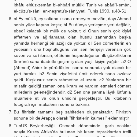
ithâfu ehlüz-zemân bi-ahbâri mülûki Tunis ve abâdi'l-emân,
el-cüzü’s-sâni, en-neşretü's-sâniyyeti, Tunis 1990, s.48-51
al Ey mülkü, ey saltanatı sona ermeyen mevlân, dayı Ahmed
senin yüce kapına koştu; bl Bu dünya yerleşme yeri değildir,
ebedî kalacak bir mülk de yoktur; cl Onun senin çok kişiyi
affetmen ve ağırlamana olan hüsnü zannından başka
yanında herhangi bir azığı da yoktur. dİ Sen cömertlerin en
yücesinin ona hoşnutluğunu ver, sen herşeyi verensin çok
seven ve se١ilensin; el Senin hoşnuduğunun ilk güzelliklerini
ömrünü sana ibadetle geçirmiş olan yaşlı kişiye yağdır. a2 O
(Ahmed) Ahire te yürüdükten sonra sonunda yok olacak bir
yurt bıraktı. b2 Senin ziyafetini ümit ederek sana azıksız
geldi. Kuşkusuz senin rahmetine el uzattı. c2 Yanlarına bir
misafir geldiği zaman ona ikram ve yardım etmeleri cömert
milletlerin geleneğindendir. d2 Sen ona şanına lâyık lütfunla
muamele et ve onun ümidini gerçekleştir. Bu kitabenin
fotoğrafı için makalenin sonuna bakınız
Bu fihristin tamamı beş sahifeden oluşmaktadır. Fihristin
sonuna bir de Arapça olarak "fihristlerin kaimesi" eklenmiştir
TunUS Beylerbeyliği, Osmanh döneminde. garb ocaklar
adıyla Kuzey Afrika’da bulunan bir kısım topraklardan trelli