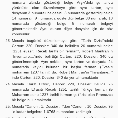
numara altında gösterdiği belge Arşiv'deki şu anda
yürürlükte olan düzenlemeye göre aynı karton, aynı
dosyanın 3 numaralı belgesini. 3 numarada gösterdiği belge
14 numaralı, 9 numarada gösterdiği belge 38 numaralı, 10
numarada gösterdiği belge 5 numaralı belgeyi
göstermektedir. Aynı durum diğer dosyalar için de söz
konusudur
Mesela bugünkü düzenlemeye göre. "Tarih Dizisi"ndeki
Carton: 220, Dossier: 340 da belirtilen 26 numaralı belge
"1251 evasıtı Receb tarihli bir ferman", Robert Mantran'ın
"Inventaire...."inde belirttiği Carton: 220, Dossier: 340 da
gösterilmemiştir. Aynı şekilde, aynı karton ve dosyada 24
numarada kayıdı bulunan bir başka ferman (Evasıtı
muharrem 1237 tarihli) da. Robert Mantran'ın "Invantaire..."
inde Carton: 220, Dossier: 340 da yer almamaktadır
Mesela "Tarih Dizisi", Canon: 220, Dossier: 340'da 26
numarada E١asıtı Receb 1251 tarihli Türkçe ferman ile
Muharrem sonu 1237 tarihli ferman çe١٦risi olan Fransızca
bir belge bulunmaktadır
Mesela "Canon : 1, Dossier : l"den "Canon : 10, Dossier: 95
"e kadar belgelere 1-6768 numaralan ١erilmiştir.