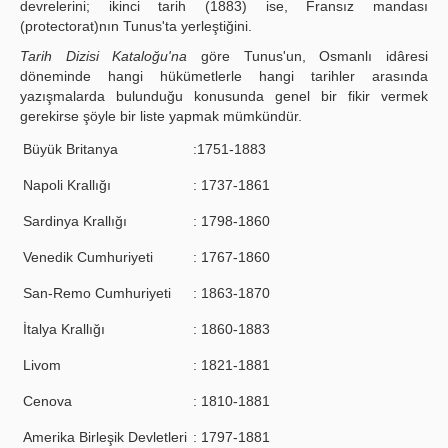
devrelerini; ikinci tarih (1883) ise, Fransız mandası
(protectorat)nın Tunus'ta yerleştiğini.
Tarih Dizisi Kataloğu'na
göre Tunus'un, Osmanlı idâresi
döneminde hangi hükümetlerle hangi tarihler arasında
yazışmalarda bulunduğu konusunda genel bir fikir vermek
gerekirse şöyle bir liste yapmak mümkündür.
Büyük Britanya
:1751-1883
Napoli Krallığı
: 1737-1861
Sardinya Krallığı
: 1798-1860
Venedik Cumhuriyeti
: 1767-1860
San-Remo Cumhuriyeti
: 1863-1870
İtalya Krallığı
: 1860-1883
Livom
: 1821-1881
Cenova
: 1810-1881
Amerika Birleşik Devletleri
: 1797-1881