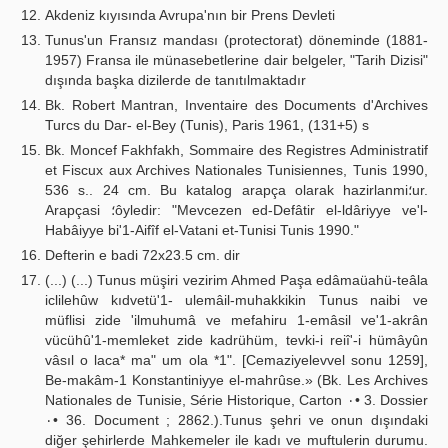
Akdeniz kıyısında Avrupa'nın bir Prens Devleti
Tunus'un Fransız mandası (protectorat) döneminde (1881-
1957) Fransa ile münasebetlerine dair belgeler, "Tarih Dizisi"
dışında başka dizilerde de tanıtılmaktadır
Bk. Robert Mantran, Inventaire des Documents d'Archives
Turcs du Dar- el-Bey (Tunis), Paris 1961, (131+5) s
Bk. Moncef Fakhfakh, Sommaire des Registres Administratif
et Fiscux aux Archives Nationales Tunisiennes, Tunis 1990,
536 s.. 24 cm. Bu katalog arapça olarak hazirlanmi؛ur.
Arapçasi ؛ôyledir: "Mevcezen ed-Defâtir el-ldâriyye ve'l-
Habâiyye bi'1-Aifîf el-Vatani et-Tunisi Tunis 1990."
Defterin e badi 72x23.5 cm. dir
(...) (...) Tunus müşiri vezirim Ahmed Paşa edâmaüahü-teâla
iclilehûw kıdvetü'1- ulemâil-muhakkikin Tunus naibi ve
müflisi zide 'ilmuhumâ ve mefahiru 1-emâsil ve'1-akrân
vücühû'1-memleket zide kadrühüm, tevki-i reiî'-i hümâyûn
vâsıl o laca* ma" um ola *1". [Cemaziyelevvel sonu 1259],
Be-makâm-1 Konstantiniyye el-mahrûse.» (Bk. Les Archives
Nationales de Tunisie, Série Historique, Carton ٠• 3. Dossier
٠• 36. Document ; 2862.).Tunus şehri ve onun dışındaki
diğer şehirlerde Mahkemeler ile kadı ve muftulerin durumu.