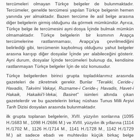
tercümeleri olmayan Türkçe belgeler de bulunmaktadır.
Tercümeler, genelde tercümesi yapılan Türkçe belgenin hemen
yanında yer almaktadır. Bazen tercüme ile asil belge arasına
diğer belgelerin girmiş olduğunu da görmek mümkündür. Ayrıca,
Türkçe belge ile tercümesini ayni dosya İçinde bulmak mümkün
olmamaktadır. Türkçe belgelerin bir kısmının Arapça
tercümelerine rastlanmaması, Arapça'ya çevrilmediğini
belirlediği gibi, tercümenin kaybolmuş olduğunu yahut belgeler
arasına karışıp diğer dosyalar İçinde yer alabileceğini gösterir.
Ayni durum, dosyalar İçinde tercümeleri bulunup da, kendisine
rastlanmayan Türkçe belgeler İçin de söz konusudur.
Türkçe belgelerden birinci grupta topladıklarımız arasında
gazeteleri de zikretmek gerekir. Bunlar
"Terakki, Ceride-¡
Havadis, Takvimi Vakayi, Ruzname-i Ceride-¡ Havadis, Havet-i
Hakaik, Hakaikii'l-Vekai, Basiret"
isimleri altında çıkan
gazetelerdir ve bu gazetelerin birkaç nüshası Tunus Milli Arşivi
Tarih
Dizisi dosyalan arasında bulunmaktadır.
ilk grupta toplanan belgelerin, XVII. yüzyılın sonlarına (1095
H./1683 M., 1098 H./2686 M.) ve XVIII. yüzyılın ilk yıllarına (1114
H./1702 M., 1126 H./1714 M., 1141 H./1728 M., 1142 H./1729
M.) ait sadece ebadı ve muhtevâsı küçük birkaç belge