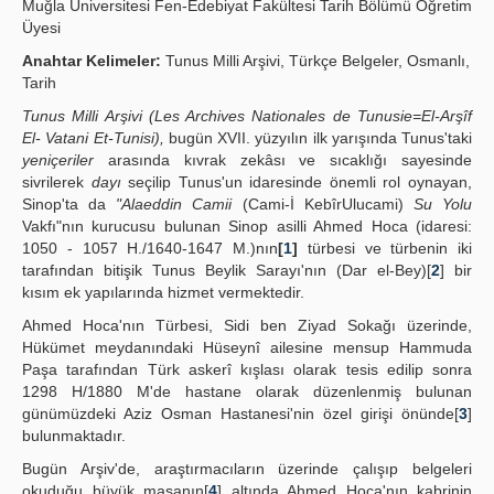
Muğla Üniversitesi Fen-Edebiyat Fakültesi Tarih Bölümü Öğretim
Üyesi
Publication Policies
Anahtar Kelimeler:
Tunus Milli Arşivi, Türkçe Belgeler, Osmanlı,
Guidelines
Tarih
Tunus Milli Arşivi (Les Archives Nationales de Tunusie=El-Arşîf
Contact Us
El- Vatani Et-Tunisi),
bugün XVII. yüzyılın ilk yarışında Tunus'taki
yeniçeriler
arasında kıvrak zekâsı ve sıcaklığı sayesinde
sivrilerek
dayı
seçilip Tunus'un idaresinde önemli rol oynayan,
Sinop'ta da
"Alaeddin Camii
(Cami-İ KebîrUlucami)
Su Yolu
Vakfı"nın kurucusu bulunan Sinop asilli Ahmed Hoca (idaresi:
1050 - 1057 H./1640-1647 M.)nın
[
1
]
türbesi ve türbenin iki
tarafından bitişik Tunus Beylik Sarayı'nın (Dar el-Bey)[
2
] bir
kısım ek yapılarında hizmet vermektedir.
Ahmed Hoca'nın Türbesi, Sidi ben Ziyad Sokağı üzerinde,
Hükümet meydanındaki Hüseynî ailesine mensup Hammuda
Paşa tarafından Türk askerî kışlası olarak tesis edilip sonra
1298 H/1880 M'de hastane olarak düzenlenmiş bulunan
günümüzdeki Aziz Osman Hastanesi'nin özel girişi önünde[
3
]
bulunmaktadır.
Bugün Arşiv'de, araştırmacıların üzerinde çalışıp belgeleri
okuduğu büyük masanın[
4
] altında Ahmed Hoca'nın kabrinin