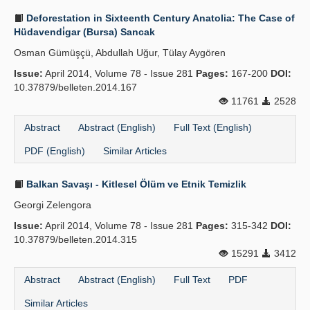
Deforestation in Sixteenth Century Anatolia: The Case of
Hüdavendi̇gar (Bursa) Sancak
Osman Gümüşçü, Abdullah Uğur, Tülay Aygören
Issue:
April 2014, Volume 78 - Issue 281
Pages:
167-200
DOI:
10.37879/belleten.2014.167
11761
2528
Abstract
Abstract (English)
Full Text (English)
PDF (English)
Similar Articles
Balkan Savaşı - Kitlesel Ölüm ve Etnik Temizlik
Georgi Zelengora
Issue:
April 2014, Volume 78 - Issue 281
Pages:
315-342
DOI:
10.37879/belleten.2014.315
15291
3412
Abstract
Abstract (English)
Full Text
PDF
Similar Articles