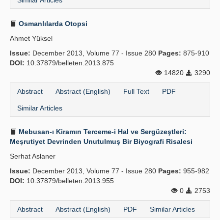
Similar Articles
Osmanlılarda Otopsi
Ahmet Yüksel
Issue:
December 2013, Volume 77 - Issue 280
Pages:
875-910
DOI:
10.37879/belleten.2013.875
14820
3290
Abstract
Abstract (English)
Full Text
PDF
Similar Articles
Mebusan-ı Kiramın Terceme-i Hal ve Sergüzeştleri:
Meşrutiyet Devrinden Unutulmuş Bir Biyografi Risalesi
Serhat Aslaner
Issue:
December 2013, Volume 77 - Issue 280
Pages:
955-982
DOI:
10.37879/belleten.2013.955
0
2753
Abstract
Abstract (English)
PDF
Similar Articles