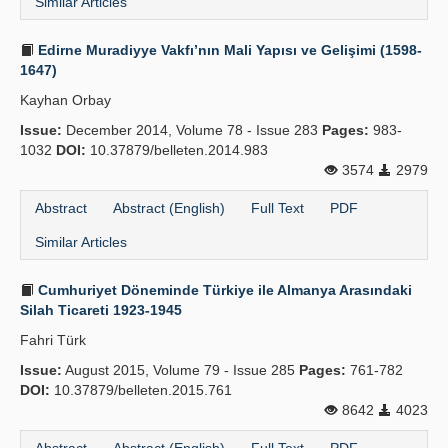
Similar Articles
Edirne Muradiyye Vakfı’nın Mali Yapısı ve Gelişimi (1598-
1647)
Kayhan Orbay
Issue:
December 2014, Volume 78 - Issue 283
Pages:
983-
1032
DOI:
10.37879/belleten.2014.983
3574
2979
Abstract
Abstract (English)
Full Text
PDF
Similar Articles
Cumhuriyet Döneminde Türkiye ile Almanya Arasındaki
Silah Ticareti 1923-1945
Fahri Türk
Issue:
August 2015, Volume 79 - Issue 285
Pages:
761-782
DOI:
10.37879/belleten.2015.761
8642
4023