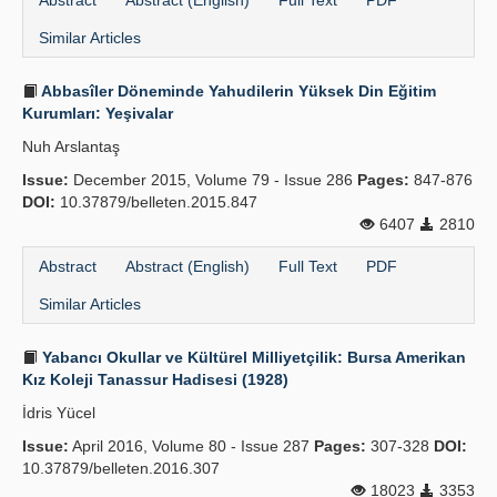
Abstract
Abstract (English)
Full Text
PDF
Similar Articles
Abbasîler Döneminde Yahudilerin Yüksek Din Eğitim
Kurumları: Yeşivalar
Nuh Arslantaş
Issue:
December 2015, Volume 79 - Issue 286
Pages:
847-876
DOI:
10.37879/belleten.2015.847
6407
2810
Abstract
Abstract (English)
Full Text
PDF
Similar Articles
Yabancı Okullar ve Kültürel Milliyetçilik: Bursa Amerikan
Kız Koleji Tanassur Hadisesi (1928)
İdris Yücel
Issue:
April 2016, Volume 80 - Issue 287
Pages:
307-328
DOI:
10.37879/belleten.2016.307
18023
3353