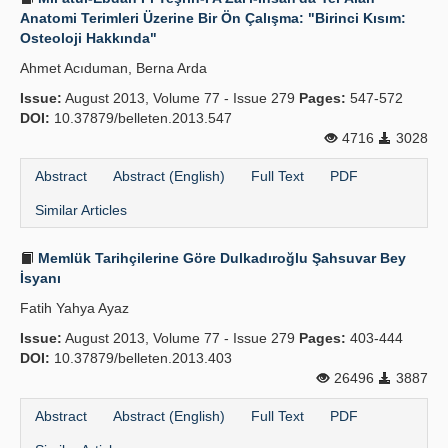
Anatomi Terimleri Üzerine Bir Ön Çalışma: "Birinci Kısım:
Osteoloji Hakkında"
Ahmet Acıduman, Berna Arda
Issue:
August 2013, Volume 77 - Issue 279
Pages:
547-572
DOI:
10.37879/belleten.2013.547
4716
3028
Abstract
Abstract (English)
Full Text
PDF
Similar Articles
Memlük Tarihçilerine Göre Dulkadır­oğlu Şahsuvar Bey
İsyanı
Fatih Yahya Ayaz
Issue:
August 2013, Volume 77 - Issue 279
Pages:
403-444
DOI:
10.37879/belleten.2013.403
26496
3887
Abstract
Abstract (English)
Full Text
PDF