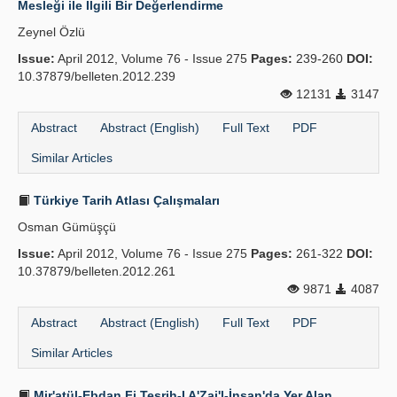
Mesleği ile İlgili Bir Değerlendirme
Publication Policies
Zeynel Özlü
Issue:
Guidelines
April 2012, Volume 76 - Issue 275
Pages:
239-260
DOI:
10.37879/belleten.2012.239
Contact Us
12131
3147
Abstract
Abstract (English)
Full Text
PDF
Similar Articles
Türkiye Tarih Atlası Çalışmaları
Osman Gümüşçü
Issue:
April 2012, Volume 76 - Issue 275
Pages:
261-322
DOI:
10.37879/belleten.2012.261
9871
4087
Abstract
Abstract (English)
Full Text
PDF
Similar Articles
Mir'atül-Ebdan Fi Teşrih-I A'Zai'l-İnsan'da Yer Alan