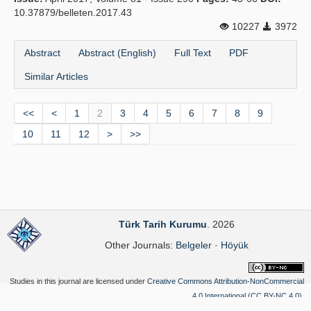
10.37879/belleten.2017.43
10227
3972
Abstract
Abstract (English)
Full Text
PDF
Similar Articles
<<
<
1
2
3
4
5
6
7
8
9
10
11
12
>
>>
Türk Tarih Kurumu
. 2026
Other Journals:
Belgeler
·
Höyük
Studies in this journal are licensed under
Creative Commons Attribution-NonCommercial
4.0 International (CC BY-NC 4.0)
.