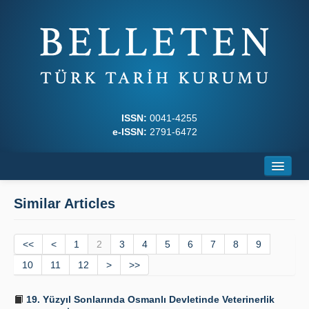
ISSN:
0041-4255
e-ISSN:
2791-6472
Home
Similar Articles
About
<<
Journal Boards
<
1
2
3
4
5
6
7
8
9
10
11
12
>
>>
Writing Rules
19. Yüzyıl Sonlarında Osmanlı Devletinde Veteriner­lik
Principles