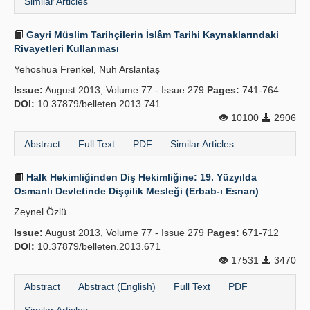
Similar Articles
Gayri Müslim Tarihçilerin İslâm Tarihi Kaynaklarındaki
Rivayetleri Kullanması
Yehoshua Frenkel, Nuh Arslantaş
Issue:
August 2013, Volume 77 - Issue 279
Pages:
741-764
DOI:
10.37879/belleten.2013.741
10100
2906
Abstract
Full Text
PDF
Similar Articles
Halk Hekimliğinden Diş Hekimliğine: 19. Yüzyılda
Osmanlı Devletinde Dişçilik Mesleği (Erbab-ı Esnan)
Zeynel Özlü
Issue:
August 2013, Volume 77 - Issue 279
Pages:
671-712
DOI:
10.37879/belleten.2013.671
17531
3470
Abstract
Abstract (English)
Full Text
PDF