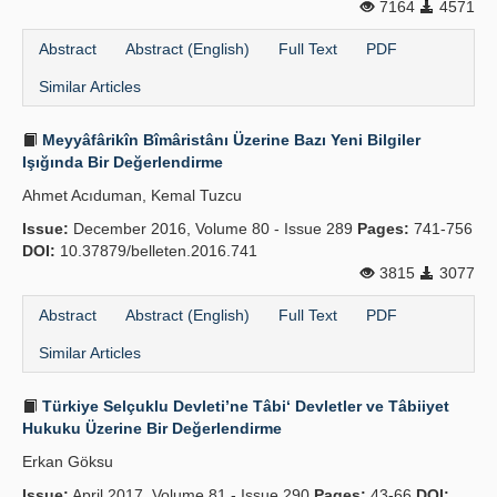
7164
4571
Abstract
Abstract (English)
Full Text
PDF
Similar Articles
Meyyâfârikîn Bîmâristânı Üzerine Bazı Yeni Bilgiler
Işığında Bir Değerlendirme
Ahmet Acıduman, Kemal Tuzcu
Issue:
December 2016, Volume 80 - Issue 289
Pages:
741-756
DOI:
10.37879/belleten.2016.741
3815
3077
Abstract
Abstract (English)
Full Text
PDF
Similar Articles
Türkiye Selçuklu Devleti’ne Tâbi‘ Devletler ve Tâbiiyet
Hukuku Üzerine Bir Değerlendirme
Erkan Göksu
Issue:
April 2017, Volume 81 - Issue 290
Pages:
43-66
DOI: