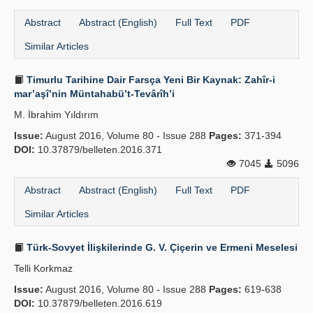
Abstract
Abstract (English)
Full Text
PDF
Similar Articles
Timurlu Tarihine Dair Farsça Yeni Bir Kaynak: Zahîr-i
mar’aşî’nin Müntahabü’t-Tevârîh’i
M. İbrahim Yıldırım
Issue:
August 2016, Volume 80 - Issue 288
Pages:
371-394
DOI:
10.37879/belleten.2016.371
7045
5096
Abstract
Abstract (English)
Full Text
PDF
Similar Articles
Türk-Sovyet İlişkilerinde G. V. Çiçerin ve Ermeni Meselesi
Telli Korkmaz
Issue:
August 2016, Volume 80 - Issue 288
Pages:
619-638
DOI:
10.37879/belleten.2016.619