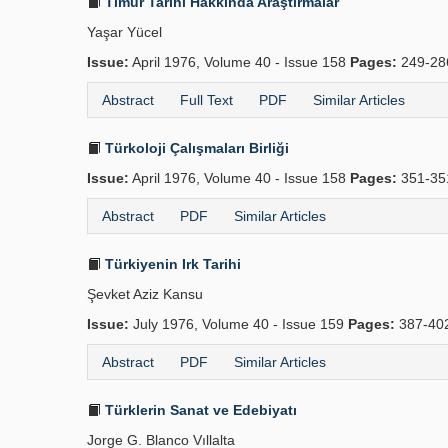
Timur Tarihi Hakkında Araştırmalar
Yaşar Yücel
Issue:
April 1976, Volume 40 - Issue 158
Pages:
249-2
Abstract
Full Text
PDF
Similar Articles
Türkoloji Çalışmaları Birliği
Issue:
April 1976, Volume 40 - Issue 158
Pages:
351-35
Abstract
PDF
Similar Articles
Türkiyenin Irk Tarihi
Şevket Aziz Kansu
Issue:
July 1976, Volume 40 - Issue 159
Pages:
387-40
Abstract
PDF
Similar Articles
Türklerin Sanat ve Edebiyatı
Jorge G. Blanco Vıllalta