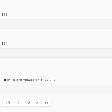
-189
-194
76
DOI:
10.37879/belleten.1977.257
10
11
12
>
>>