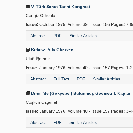
V. Türk Sanat Tarihi Kongresi
Cengiz Orhonlu
Issue:
October 1975, Volume 39 - Issue 156
Pages:
785
Abstract
PDF
Similar Articles
Kırkıncı Yıla Girerken
Uluğ İğdemir
Issue:
January 1976, Volume 40 - Issue 157
Pages:
1-
Abstract
Full Text
PDF
Similar Articles
Dirmil'de (Gökçebel) Bulunmuş Geometrik Kaplar
Coşkun Özgünel
Issue:
January 1976, Volume 40 - Issue 157
Pages:
3-
Abstract
PDF
Similar Articles