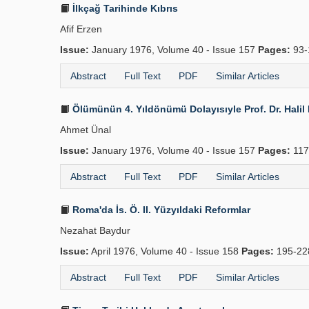
İlkçağ Tarihinde Kıbrıs
Afif Erzen
Issue:
January 1976, Volume 40 - Issue 157
Pages:
93-
Abstract
Full Text
PDF
Similar Articles
Ölümünün 4. Yıldönümü Dolayısıyle Prof. Dr. Halil
Ahmet Ünal
Issue:
January 1976, Volume 40 - Issue 157
Pages:
117
Abstract
Full Text
PDF
Similar Articles
Roma'da İs. Ö. II. Yüzyıldaki Reformlar
Nezahat Baydur
Issue:
April 1976, Volume 40 - Issue 158
Pages:
195-2
Abstract
Full Text
PDF
Similar Articles