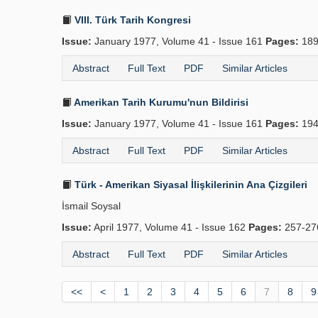
VIII. Türk Tarih Kongresi
Issue:
January 1977, Volume 41 - Issue 161
Pages:
189
Abstract
Full Text
PDF
Similar Articles
Amerikan Tarih Kurumu'nun Bildirisi
Issue:
January 1977, Volume 41 - Issue 161
Pages:
194
Abstract
Full Text
PDF
Similar Articles
Türk - Amerikan Siyasal İlişkilerinin Ana Çizgileri
İsmail Soysal
Issue:
April 1977, Volume 41 - Issue 162
Pages:
257-2
Abstract
Full Text
PDF
Similar Articles
<<
<
1
2
3
4
5
6
7
8
9