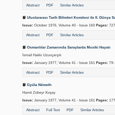
Abstract
PDF
Similar Articles
Uluslararası Tarih Bilimleri Komitesi ile II. Dünya 
Issue:
October 1976, Volume 40 - Issue 160
Pages:
727
Abstract
PDF
Similar Articles
Osmanlılar Zamanında Saraylarda Musiki Hayatı
İsmail Hakkı Uzunçarşılı
Issue:
January 1977, Volume 41 - Issue 161
Pages:
79-
Abstract
PDF
Similar Articles
Gyúla Németh
Hamit Zübeyr Koşay
Issue:
January 1977, Volume 41 - Issue 161
Pages:
177
Abstract
Full Text
PDF
Similar Articles