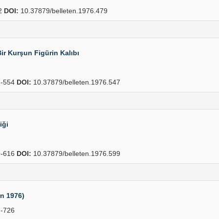
2
DOI:
10.37879/belleten.1976.479
r Kurşun Figürin Kalıbı
-554
DOI:
10.37879/belleten.1976.547
iği
-616
DOI:
10.37879/belleten.1976.599
an 1976)
-726