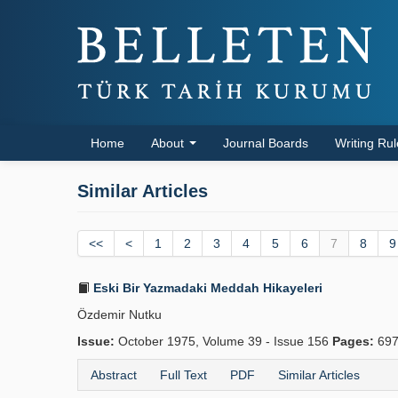
Home
About
Journal Boards
Writing Ru
Similar Articles
<<
<
1
2
3
4
5
6
7
8
9
Eski Bir Yazmadaki Meddah Hikayeleri
Özdemir Nutku
Issue:
October 1975, Volume 39 - Issue 156
Pages:
697
Abstract
Full Text
PDF
Similar Articles