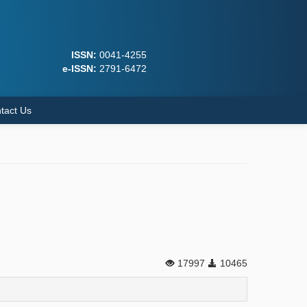
ISSN:
0041-4255
e-ISSN:
2791-6472
tact Us
17997
10465