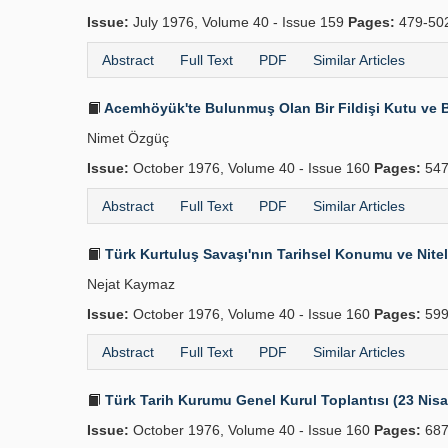
Issue:
July 1976, Volume 40 - Issue 159
Pages:
479-50
Abstract
Full Text
PDF
Similar Articles
Acemhöyük'te Bulunmuş Olan Bir Fildişi Kutu ve Bi
Nimet Özgüç
Issue:
October 1976, Volume 40 - Issue 160
Pages:
547
Abstract
Full Text
PDF
Similar Articles
Türk Kurtuluş Savaşı'nın Tarihsel Konumu ve Nitel
Nejat Kaymaz
Issue:
October 1976, Volume 40 - Issue 160
Pages:
599
Abstract
Full Text
PDF
Similar Articles
Türk Tarih Kurumu Genel Kurul Toplantısı (23 Nis
Issue:
October 1976, Volume 40 - Issue 160
Pages:
687