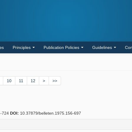
les
Principles
Publication Policies
Guidelines
Con
10
11
12
>
>>
-724
DOI:
10.37879/belleten.1975.156-697