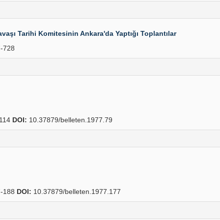
Savaşı Tarihi Komitesinin Ankara'da Yaptığı Toplantılar
-728
114
DOI:
10.37879/belleten.1977.79
-188
DOI:
10.37879/belleten.1977.177