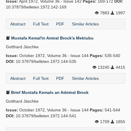
Issue:
April 1972, Volume 36 - Issue 142
Pages:
169-172
DOI:
10.37879/belleten.1972.142-169
7883
1997
Abstract
Full Text
PDF
Similar Articles
Mustafa Kemal'in Amiral Brock'a Mektubu
Gotthard Jäschke
Issue:
October 1972, Volume 36 - Issue 144
Pages:
535-540
DOI:
10.37879/belleten.1972.144-535
13240
4415
Abstract
Full Text
PDF
Similar Articles
Brief Mustafa Kemals an Admiral Brock
Gotthard Jäschke
Issue:
October 1972, Volume 36 - Issue 144
Pages:
541-544
DOI:
10.37879/belleten.1972.144-541
1709
1855