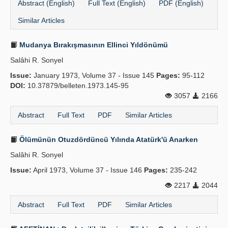
Abstract (English)
Full Text (English)
PDF (English)
Similar Articles
Mudanya Bırakışmasının Ellinci Yıldönümü
Salâhi R. Sonyel
Issue:
January 1973, Volume 37 - Issue 145
Pages:
95-112
DOI:
10.37879/belleten.1973.145-95
3057
2166
Abstract
Full Text
PDF
Similar Articles
Ölümünün Otuzdördüncü Yılında Atatürk'ü Anarken
Salâhi R. Sonyel
Issue:
April 1973, Volume 37 - Issue 146
Pages:
235-242
2217
2044
Abstract
Full Text
PDF
Similar Articles