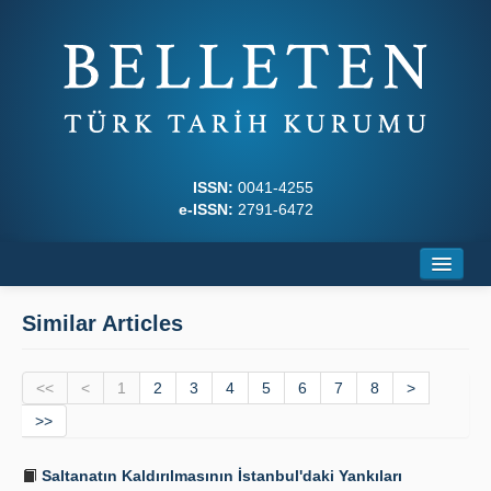
ISSN:
0041-4255
e-ISSN:
2791-6472
Home
Similar Articles
About
<<
Journal Boards
<
1
2
3
4
5
6
7
8
>
>>
Writing Rules
Saltanatın Kaldırılmasının İstanbul'daki Yankıları
Principles