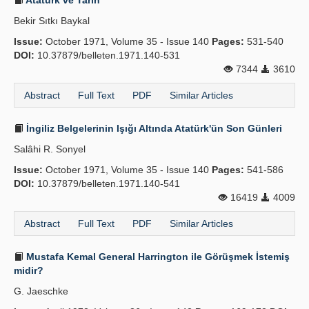
Atatürk ve Tarih
Bekir Sıtkı Baykal
Issue:
October 1971, Volume 35 - Issue 140
Pages:
531-540
DOI:
10.37879/belleten.1971.140-531
7344
3610
Abstract
Full Text
PDF
Similar Articles
İngiliz Belgelerinin Işığı Altında Atatürk'ün Son Günleri
Salâhi R. Sonyel
Issue:
October 1971, Volume 35 - Issue 140
Pages:
541-586
DOI:
10.37879/belleten.1971.140-541
16419
4009
Abstract
Full Text
PDF
Similar Articles
Mustafa Kemal General Harrington ile Görüşmek İstemiş
midir?
G. Jaeschke