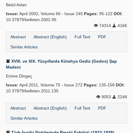
Betül Aslan
Publication Policies
Issue:
April 2002, Volume 66 - Issue 245
Pages:
95-122
DOI:
10.37879/belleten.2002.95
Guidelines
74314
4166
Contact Us
Abstract
Abstract (English)
Full Text
PDF
Similar Articles
XVIII. ve XIX. Yüzyıllarda Kütahya Gediz (Gedos) Şap
Madeni
Emine Di̇ngeç
Issue:
April 2011, Volume 75 - Issue 272
Pages:
135-158
DOI:
10.37879/belleten.2011.135
9053
2248
Abstract
Abstract (English)
Full Text
PDF
Similar Articles
Türk-İngiliz İlişkilerinde Prestij Faktörü (1923-1938)