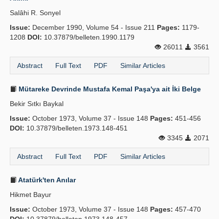
Salâhi R. Sonyel
Issue:
December 1990, Volume 54 - Issue 211
Pages:
1179-
1208
DOI:
10.37879/belleten.1990.1179
26011
3561
Abstract
Full Text
PDF
Similar Articles
Mütareke Devrinde Mustafa Kemal Paşa'ya ait İki Belge
Bekir Sıtkı Baykal
Issue:
October 1973, Volume 37 - Issue 148
Pages:
451-456
DOI:
10.37879/belleten.1973.148-451
3345
2071
Abstract
Full Text
PDF
Similar Articles
Atatürk'ten Anılar
Hikmet Bayur
Issue:
October 1973, Volume 37 - Issue 148
Pages:
457-470