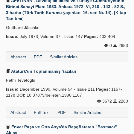
AFETİNAN : Devletçilik ilkesi ve Türkiye Cumhuriyetinin
Birinci Sanayi Planı 1933. Ankara 1972. VI, 210 - 143 - 82 S.,
3 harita (Türk Tarih Kurumu yayınları. 16. seri Nr. 14). [Kitap
Tanıtımı]
Gotthard Jäschke
Issue:
July 1973, Volume 37 - Issue 147
Pages:
403-404
0
2653
Abstract
PDF
Similar Articles
Atatürk'ün Toplanmamış Yazıları
Fethî Tevetoğlu
Issue:
December 1990, Volume 54 - Issue 211
Pages:
1167-
1178
DOI:
10.37879/belleten.1990.1167
3672
2280
Abstract
Full Text
PDF
Similar Articles
Enver Paşa ve Orta Asya'da Başgösteren "Basmacı"
Akımı