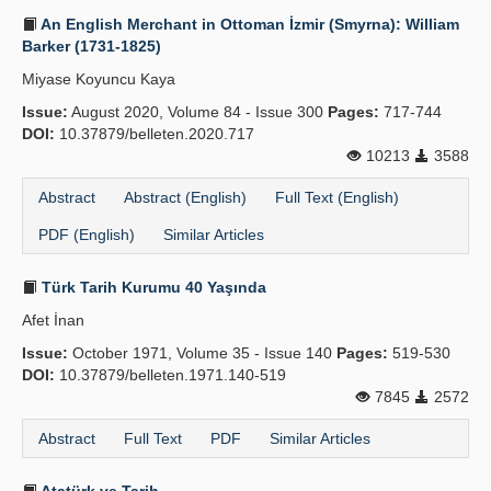
An English Merchant in Ottoman İzmir (Smyrna): William
Barker (1731-1825)
Miyase Koyuncu Kaya
Issue:
August 2020, Volume 84 - Issue 300
Pages:
717-744
DOI:
10.37879/belleten.2020.717
10213
3588
Abstract
Abstract (English)
Full Text (English)
PDF (English)
Similar Articles
Türk Tarih Kurumu 40 Yaşında
Afet İnan
Issue:
October 1971, Volume 35 - Issue 140
Pages:
519-530
DOI:
10.37879/belleten.1971.140-519
7845
2572
Abstract
Full Text
PDF
Similar Articles