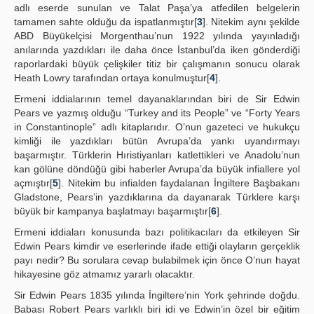
adlı eserde sunulan ve Talat Paşa’ya atfedilen belgelerin
tamamen sahte olduğu da ispatlanmıştır[
3
]. Nitekim aynı şekilde
ABD Büyükelçisi Morgenthau’nun 1922 yılında yayınladığı
anılarında yazdıkları ile daha önce İstanbul’da iken gönderdiği
raporlardaki büyük çelişkiler titiz bir çalışmanın sonucu olarak
Heath Lowry tarafından ortaya konulmuştur[
4
].
Ermeni iddialarının temel dayanaklarından biri de Sir Edwin
Pears ve yazmış olduğu “Turkey and its People” ve “Forty Years
in Constantinople” adlı kitaplarıdır. O’nun gazeteci ve hukukçu
kimliği ile yazdıkları bütün Avrupa’da yankı uyandırmayı
başarmıştır. Türklerin Hıristiyanları katlettikleri ve Anadolu’nun
kan gölüne döndüğü gibi haberler Avrupa’da büyük infiallere yol
açmıştır[
5
]. Nitekim bu infialden faydalanan İngiltere Başbakanı
Gladstone, Pears’in yazdıklarına da dayanarak Türklere karşı
büyük bir kampanya başlatmayı başarmıştır[
6
].
Ermeni iddiaları konusunda bazı politikacıları da etkileyen Sir
Edwin Pears kimdir ve eserlerinde ifade ettiği olayların gerçeklik
payı nedir? Bu sorulara cevap bulabilmek için önce O’nun hayat
hikayesine göz atmamız yararlı olacaktır.
Sir Edwin Pears 1835 yılında İngiltere’nin York şehrinde doğdu.
Babası Robert Pears varlıklı biri idi ve Edwin’in özel bir eğitim