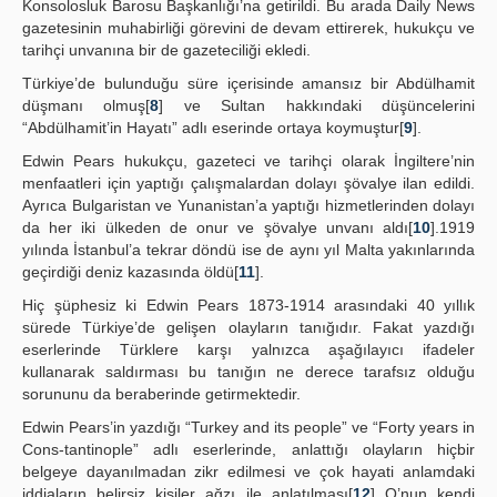
Konsolosluk Barosu Başkanlığı’na getirildi. Bu arada Daily News
gazetesinin muhabirliği görevini de devam ettirerek, hukukçu ve
tarihçi unvanına bir de gazeteciliği ekledi.
Türkiye’de bulunduğu süre içerisinde amansız bir Abdülhamit
düşmanı olmuş[
8
] ve Sultan hakkındaki düşüncelerini
“Abdülhamit’in Hayatı” adlı eserinde ortaya koymuştur[
9
].
Edwin Pears hukukçu, gazeteci ve tarihçi olarak İngiltere’nin
menfaatleri için yaptığı çalışmalardan dolayı şövalye ilan edildi.
Ayrıca Bulgaristan ve Yunanistan’a yaptığı hizmetlerinden dolayı
da her iki ülkeden de onur ve şövalye unvanı aldı[
10
].1919
yılında İstanbul’a tekrar döndü ise de aynı yıl Malta yakınlarında
geçirdiği deniz kazasında öldü[
11
].
Hiç şüphesiz ki Edwin Pears 1873-1914 arasındaki 40 yıllık
sürede Türkiye’de gelişen olayların tanığıdır. Fakat yazdığı
eserlerinde Türklere karşı yalnızca aşağılayıcı ifadeler
kullanarak saldırması bu tanığın ne derece tarafsız olduğu
sorununu da beraberinde getirmektedir.
Edwin Pears’in yazdığı “Turkey and its people” ve “Forty years in
Cons-tantinople” adlı eserlerinde, anlattığı olayların hiçbir
belgeye dayanılmadan zikr edilmesi ve çok hayati anlamdaki
iddiaların belirsiz kişiler ağzı ile anlatılması[
12
] O’nun kendi