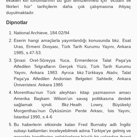
ektikleri kin tohumlarının bu gün temizlenmesi için “vicdanı ve
fikirleri hür” tarihçilerin daha çok çalışmasına ihtiyaç
duyulmaktadır.
Dipnotlar
National Archieve, 184.02/94
Eserin hangi amaçlarla yayımlandığı konusunda bkz. Esat
Uras, Ermeni Dosyası, Türk Tarih Kurumu Yayını, Ankara
1985, s.47-53.
Şinasi Orel-Sûreyya Yuca, Ermenilerce Talat Paşa'ya
Atfedilen Telgrafların Gerçek Yüzü, Türk Tarih Kurumu
Yayını, Ankara 1983. Ayrıca bkz.Türkkaya Ataöv, Talat
Paşa’ya Atfedilen Andonian Belgeleri Sahtedir, Ankara
Üniveristesi. Ankara 1985
Morenthau’nun Türk aleyhtarı kitap yazmasının amacı
Amerika Başkam Wilson’un savaş politikasına destek
sağlamak içindi. Bkz.Heath Lowry, Büyükelçi
Morgenthau’nun Öyküsünün Perde Arkası, İsis Yayını,
İstanbul 1990, s.4-6
Bu haberlerin etkisinde kalan Fred Burnaby adlı İngiliz
subayı katliamları inceleyebilmek adına Türkiye'ye gelmiş ve
gerçekte kendilerine anlatılanların büyük bir yalandan ibaret