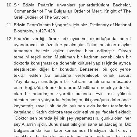
Sir Edwin Pears’in unvanları şunlardır:Knight Bachelor,
Commander of The Bulgarian Order of Merit. Knight of The
Grek Ordeer of The Saviour.
Edwin Pears’in tam biyografisi için bkz. Dictionary of National
Biography, s.427-428
Pears’in verdiği örnek etkileyici ve okunduğunda nefret
uyandıracak bir özellikte yazılmıştır. Fakat anlatılan olaylar
tamamen belirsiz kişiler üzerine bina edilmiştir. Olayın
temelini teşkil eden Müslüman bir kadının ecnebi olan bir
doktorla konuşması da dönemin kültürel yapısı içinde ayrıca
eleştirilecek diğer bir konudur. Benzerleri bir çok yerde
tekrar edilen bu anlatıma verilebilecek örnek şudur:
“Yayınlamayı unuttuğum bir katliamı anlatmama müsaade
edin. Boğaz’da Bebek'de oturan Müslüman bir aileye doktor
olan bir arkadaşım ziyarette bulundu. Evin reisi yüksek
ateşten hasta yatıyordu. Arkadaşım, iki çocuğunu daha önce
kaybetmiş zavallı bir halde bulunan evin kadını tarafından
karşılandı. Kadın doktora teşekkür etti ve şu ifadeleri ekledi:
“Doktor sen burada iyi bir şey yapamazsın, çünkü olan her
şey Allah’ın işidir. Bunu nasıl bildiğimi sana anlatacağım. Biz
Bulgaristan'da iken kapı komşumuz Hıristiyan idi. İki evin
çocukları da birlikte oynardı ve ben herhangi bir şey