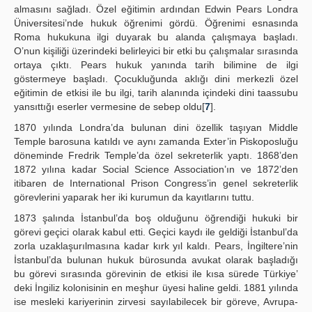
almasını sağladı. Özel eğitimin ardından Edwin Pears Londra
Üniversitesi’nde hukuk öğrenimi gördü. Öğrenimi esnasında
Roma hukukuna ilgi duyarak bu alanda çalışmaya başladı.
O’nun kişiliği üzerindeki belirleyici bir etki bu çalışmalar sırasında
ortaya çıktı. Pears hukuk yanında tarih bilimine de ilgi
göstermeye başladı. Çocukluğunda aklığı dini merkezli özel
eğitimin de etkisi ile bu ilgi, tarih alanında içindeki dini taassubu
yansıttığı eserler vermesine de sebep oldu[
7
].
1870 yılında Londra’da bulunan dini özellik taşıyan Middle
Temple barosuna katıldı ve aynı zamanda Exter’in Piskoposluğu
döneminde Fredrik Temple’da özel sekreterlik yaptı. 1868’den
1872 yılına kadar Social Science Association’ın ve 1872’den
itibaren de International Prison Congress’in genel sekreterlik
görevlerini yaparak her iki kurumun da kayıtlarını tuttu.
1873 şalında İstanbul’da boş olduğunu öğrendiği hukuki bir
görevi geçici olarak kabul etti. Geçici kaydı ile geldiği İstanbul’da
zorla uzaklaşurılmasına kadar kırk yıl kaldı. Pears, İngiltere’nin
İstanbul’da bulunan hukuk bürosunda avukat olarak başladığı
bu görevi sırasında görevinin de etkisi ile kısa sürede Türkiye’
deki İngiliz kolonisinin en meşhur üyesi haline geldi. 1881 yılında
ise mesleki kariyerinin zirvesi sayılabilecek bir göreve, Avrupa-