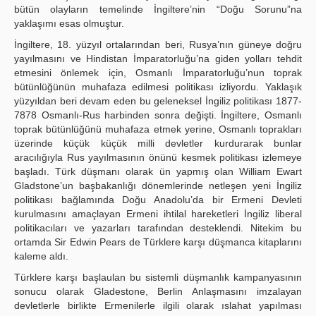
bütün olayların temelinde İngiltere’nin “Doğu Sorunu”na
yaklaşımı esas olmuştur.
İngiltere, 18. yüzyıl ortalarından beri, Rusya’nın güneye doğru
yayılmasını ve Hindistan İmparatorluğu’na giden yolları tehdit
etmesini önlemek için, Osmanlı İmparatorluğu’nun toprak
bütünlüğünün muhafaza edilmesi politikası izliyordu. Yaklaşık
yüzyıldan beri devam eden bu geleneksel İngiliz politikası 1877-
7878 Osmanlı-Rus harbinden sonra değişti. İngiltere, Osmanlı
toprak bütünlüğünü muhafaza etmek yerine, Osmanlı toprakları
üzerinde küçük küçük milli devletler kurdurarak bunlar
aracılığıyla Rus yayılmasının önünü kesmek politikası izlemeye
başladı. Türk düşmanı olarak ün yapmış olan William Ewart
Gladstone’un başbakanlığı dönemlerinde netleşen yeni İngiliz
politikası bağlamında Doğu Anadolu’da bir Ermeni Devleti
kurulmasını amaçlayan Ermeni ihtilal hareketleri İngiliz liberal
politikacıları ve yazarları tarafından desteklendi. Nitekim bu
ortamda Sir Edwin Pears de Türklere karşı düşmanca kitaplarını
kaleme aldı.
Türklere karşı başlaulan bu sistemli düşmanlık kampanyasının
sonucu olarak Gladestone, Berlin Anlaşmasını imzalayan
devletlerle birlikte Ermenilerle ilgili olarak ıslahat yapılması