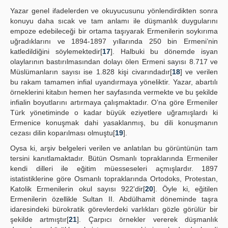
Yazar genel ifadelerden ve okuyucusunu yönlendirdikten sonra
konuyu daha sıcak ve tam anlamı ile düşmanlık duygularını
empoze edebileceği bir ortama taşıyarak Ermenilerin soykırıma
uğradıklarını ve 1894-1897 yıllarında 250 bin Ermeni’nin
katledildiğini söylemektedir[
17
]. Halbuki bu dönemde isyan
olaylarının bastırılmasından dolayı ölen Ermeni sayısı 8.717 ve
Müslümanların sayısı ise 1.828 kişi civarındadır[
18
] ve verilen
bu rakam tamamen infial uyandırmaya yöneliktir. Yazar, abartılı
örneklerini kitabın hemen her sayfasında vermekte ve bu şekilde
infialin boyutlarını artırmaya çalışmaktadır. O’na göre Ermeniler
Türk yönetiminde o kadar büyük eziyetlere uğramışlardı ki
Ermenice konuşmak dahi yasaklanmış, bu dili konuşmanın
cezası dilin koparılması olmuştu[
19
].
Oysa ki, arşiv belgeleri verilen ve anlatılan bu görüntünün tam
tersini kanıtlamaktadır. Bütün Osmanlı topraklarında Ermeniler
kendi dilleri ile eğitim müesseseleri açmışlardır. 1897
istatistiklerine göre Osmanlı topraklarında Ortodoks, Protestan,
Katolik Ermenilerin okul sayısı 922'dir[
20
]. Öyle ki, eğitilen
Ermenilerin özellikle Sultan II. Abdülhamit döneminde taşra
idaresindeki bürokratik görevlerdeki varlıkları gözle görülür bir
şekilde artmıştır[
21
]. Çarpıcı örnekler vererek düşmanlık