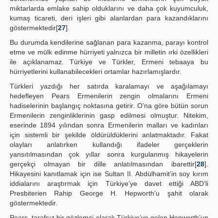
miktarlarda emlake sahip olduklarını ve daha çok kuyumculuk,
kumaş ticareti, deri işleri gibi alanlardan para kazandıklarını
göstermektedir[
27
].
Bu durumda kendilerine sağlanan para kazanma, parayı kontrol
etme ve mülk edinme hürriyeti yalnızca bir milletin ırki özellikleri
ile açıklanamaz. Türkiye ve Türkler, Ermeni tebaaya bu
hürriyetlerini kullanabilecekleri ortamlar hazırlamışlardır.
Türkleri yazdığı her satırda karalamayı ve aşağılamayı
hedefleyen Pears Ermenilerin zengin olmalarını Ermeni
hadiselerinin başlangıç noktasına getirir. O’na göre bütün sorun
Ermenilerin zenginliklerinin gasp edilmesi olmuştur. Nitekim,
eserinde 1894 yılından sonra Ermenilerin malları ve kadınları
için sistemli bir şekilde öldürüldüklerini anlatmaktadır. Fakat
olayları anlatırken kullandığı ifadeler gerçeklerin
yansıtılmasından çok yıllar sonra kurgulanmış hikayelerin
gerçekçi olmayan bir dille anlatılmasından ibarettir[
28
].
Hikayesini kanıtlamak için ise Sultan II. Abdülhamit’in soy kırım
iddialarını araştırmak için Türkiye’ye davet ettiği ABD’li
Presbiterien Rahip George H. Hepworth’u şahit olarak
göstermektedir.
Pears, tarafsız bir gözlemci olarak Türkiye’ye gelen Hepworth’un