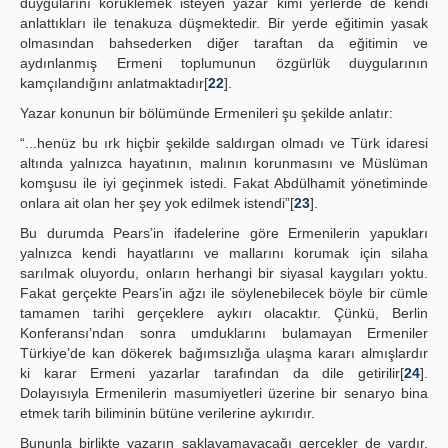
duygularını körüklemek isteyen yazar kimi yerlerde de kendi
anlattıkları ile tenakuza düşmektedir. Bir yerde eğitimin yasak
olmasından bahsederken diğer taraftan da eğitimin ve
aydınlanmış Ermeni toplumunun özgürlük duygularının
kamçılandığını anlatmaktadır[
22
].
Yazar konunun bir bölümünde Ermenileri şu şekilde anlatır:
“...henüz bu ırk hiçbir şekilde saldırgan olmadı ve Türk idaresi
altında yalnızca hayatının, malının korunmasını ve Müslüman
komşusu ile iyi geçinmek istedi. Fakat Abdülhamit yönetiminde
onlara ait olan her şey yok edilmek istendi”[
23
].
Bu durumda Pears’in ifadelerine göre Ermenilerin yapukları
yalnızca kendi hayatlarını ve mallarını korumak için silaha
sarılmak oluyordu, onların herhangi bir siyasal kaygıları yoktu.
Fakat gerçekte Pears’in ağzı ile söylenebilecek böyle bir cümle
tamamen tarihi gerçeklere aykırı olacaktır. Çünkü, Berlin
Konferansı’ndan sonra umduklarını bulamayan Ermeniler
Türkiye’de kan dökerek bağımsızlığa ulaşma kararı almışlardır
ki karar Ermeni yazarlar tarafından da dile getirilir[
24
].
Dolayısıyla Ermenilerin masumiyetleri üzerine bir senaryo bina
etmek tarih biliminin bütüne verilerine aykırıdır.
Bununla birlikte yazarın saklayamayacağı gerçekler de vardır.