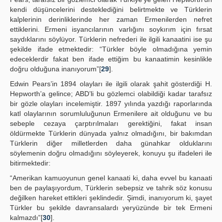
kendi düşüncelerini desteklediğini belirtmekte ve Türklerin
kalplerinin derinliklerinde her zaman Ermenilerden nefret
ettiklerini. Ermeni isyancılarının varlığını soykırım için fırsat
saydıklarını söylüyor. Türklerin nefrederi ile ilgili kanaatini ise şu
şekilde ifade etmektedir: “Türkler böyle olmadığına yemin
edeceklerdir fakat ben ifade ettiğim bu kanaatimin kesinlikle
doğru olduğuna inanıyorum”[
29
].
Edwin Pears’in 1894 olayları ile ilgili olarak şahit gösterdiği H.
Hepworth’a gelince; ABD’li bu gözlemci olabildiği kadar tarafsız
bir gözle olayları incelemiştir. 1897 yılında yazdığı raporlarında
katl olaylarının sorumluluğunun Ermenilere ait olduğunu ve bu
sebeple cezaya çarptırılmaları gerektiğini, fakat insan
öldürmekte Türklerin dünyada yalnız olmadığını, bir bakımdan
Türklerin diğer milletlerden daha günahkar olduklarını
söylemenin doğru olmadığını söyleyerek, konuyu şu ifadeleri ile
bitirmektedir:
“Amerikan kamuoyunun genel kanaati ki, daha evvel bu kanaati
ben de paylaşıyordum, Türklerin sebepsiz ve tahrik söz konusu
değilken hareket ettikleri şeklindedir. Şimdi, inanıyorum ki, şayet
Türkler bu şekilde davransalardı yeryüzünde bir tek Ermeni
kalmazdı”[
30
].