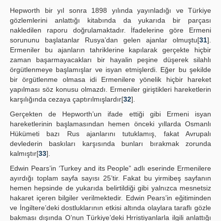
Hepworth bir yıl sonra 1898 yılında yayınladığı ve Türkiye
gözlemlerini anlattığı kitabında da yukarıda bir parçası
nakledilen raporu doğrulamaktadır. İfadelerine göre Ermeni
sorununu başlatanlar Rusya’dan gelen ajanlar olmuştu[
31
].
Ermeniler bu ajanların tahriklerine kapılarak gerçekte hiçbir
zaman başarmayacakları bir hayalin peşine düşerek silahlı
örgütlenmeye başlamışlar ve isyan etmişlerdi. Eğer bu şekilde
bir örgütlenme olmasa idi Ermenilere yönelik hiçbir hareket
yapılması söz konusu olmazdı. Ermeniler giriştikleri hareketlerin
karşılığında cezaya çaptırılmışlardır[
32
].
Gerçekten de Hepworth’un ifade ettiği gibi Ermeni isyan
hareketlerinin başlamasından hemen önceki yıllarda Osmanlı
Hükümeti bazı Rus ajanlarını tutuklamış, fakat Avrupalı
devlederin baskıları karşısında bunları bırakmak zorunda
kalmıştır[
33
].
Edwin Pears’in ‘Turkey and its People” adlı eserinde Ermenilere
ayırdığı toplam sayfa sayısı 25’tir. Fakat bu yirmibeş sayfanın
hemen hepsinde de yukarıda belirtildiği gibi yalnızca mesnetsiz
hakaret içeren bilgiler verilmektedir. Edwin Pears’in eğitiminden
ve İngiltere’deki dostluklarının etkisi altında olaylara taraflı gözle
bakması dışında O’nun Türkiye’deki Hrristiyanlarla ilgili anlattığı