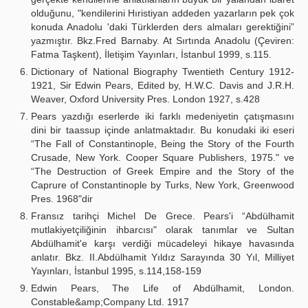
olduğunu, "kendilerini Hıristiyan addeden yazarların pek çok
konuda Anadolu 'daki Türklerden ders almaları gerektiğini”
yazmıştır. Bkz.Fred Barnaby. At Sırtında Anadolu (Çeviren:
Fatma Taşkent), İletişim Yayınları, İstanbul 1999, s.115.
Dictionary of National Biography Twentieth Century 1912-
1921, Sir Edwin Pears, Edited by, H.W.C. Davis and J.R.H.
Weaver, Oxford University Pres. London 1927, s.428
Pears yazdığı eserlerde iki farklı medeniyetin çatışmasını
dini bir taassup içinde anlatmaktadır. Bu konudaki iki eseri
“The Fall of Constantinople, Being the Story of the Fourth
Crusade, New York. Cooper Square Publishers, 1975." ve
“The Destruction of Greek Empire and the Story of the
Caprure of Constantinople by Turks, New York, Greenwood
Pres. 1968"dir
Fransız tarihçi Michel De Grece. Pears'i “Abdülhamit
mutlakiyetçiliğinin ihbarcısı" olarak tanımlar ve Sultan
Abdülhamit'e karşı verdiği mücadeleyi hikaye havasında
anlatır. Bkz. II.Abdülhamit Yıldız Sarayında 30 Yıl, Milliyet
Yayınları, İstanbul 1995, s.114,158-159
Edwin Pears, The Life of Abdülhamit, London.
Constable&amp;Company Ltd. 1917