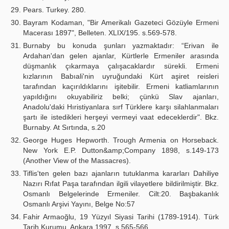
Pears. Turkey. 280.
Bayram Kodaman, "Bir Amerikalı Gazeteci Gözüyle Ermeni
Macerası 1897", Belleten. XLIX/195. s.569-578.
Burnaby bu konuda şunları yazmaktadır: “Erivan ile
Ardahan'dan gelen ajanlar, Kürtlerle Ermeniler arasında
düşmanlık çıkarmaya çalışacaklardır sürekli. Ermeni
kızlarının Babıali'nin uyruğundaki Kürt aşiret reisleri
tarafından kaçırıldıklarını işitebilir. Ermeni katliamlarının
yapıldığını okuyabiliriz belki; çünkü Slav ajanları,
Anadolu'daki Hıristiyanlara sırf Türklere karşı silahlanmaları
şartı ile istedikleri herşeyi vermeyi vaat edeceklerdir". Bkz.
Burnaby. At Sırtında, s.20
George Huges Hepworth. Trough Armenia on Horseback.
New York E.P. Dutton&amp;Company 1898, s.149-173
(Another View of the Massacres).
Tiflis'ten gelen bazı ajanların tutuklanma kararları Dahiliye
Nazırı Rıfat Paşa tarafından ilgili vilayetlere bildirilmiştir. Bkz.
Osmanlı Belgelerinde Ermeniler. Cilt:20. Başbakanlık
Osmanlı Arşivi Yayını, Belge No:57
Fahir Armaoğlu, 19 Yüzyıl Siyasi Tarihi (1789-1914). Türk
Tarih Kurumu. Ankara 1997, s.565-566