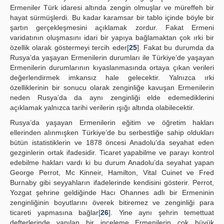
Ermeniler Türk idaresi altında zengin olmuşlar ve müreffeh bir
hayat sürmüşlerdi. Bu kadar karamsar bir tablo içinde böyle bir
şartın gerçekleşmesini açıklamak zordur. Fakat Ermeni
varidatının oluşmasını idari bir yapıya bağlamaktan çok ırki bir
özellik olarak göstermeyi tercih eder[
25
]. Fakat bu durumda da
Rusya’da yaşayan Ermenilerin durumları ile Türkiye’de yaşayan
Ermenilerin durumlarının kıyaslanmasında ortaya çıkan verileri
değerlendirmek imkansız hale gelecektir. Yalnızca ırki
özelliklerinin bir sonucu olarak zenginliğe kavuşan Ermenilerin
neden Rusya’da da aynı zenginliği elde edemediklerini
açıklamak yalnızca tarihi verilerin ışığı altında olabilecektir.
Rusya’da yaşayan Ermenilerin eğitim ve öğretim hakları
ellerinden alınmışken Türkiye’de bu serbestliğe sahip oldukları
bütün istatistiklerin ve 1878 öncesi Anadolu’da seyahat eden
gezginlerin ortak ifadesidir. Ticaret yapabilme ve parayı kontrol
edebilme hakları vardı ki bu durum Anadolu’da seyahat yapan
George Perrot, Mc Kinneir, Hamilton, Vital Cuinet ve Fred
Burnaby gibi seyyahların ifadelerinde kendisini gösterir. Perrot,
Yozgat şehrine geldiğinde Hacı Ohannes adlı bir Ermeninin
zenginliğinin boyutlarını överek bitiremez ve zenginliği para
ticareti yapmasına bağlar[
26
]. Yine aynı şehrin temettuat
defterlerinde yapılan bir inceleme Ermenilerin çok büyük