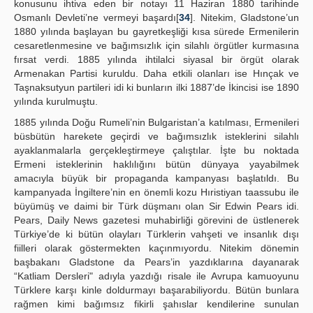
konusunu ihtiva eden bir notayı 11 Haziran 1880 tarihinde
Osmanlı Devleti’ne vermeyi başardı[
34
]. Nitekim, Gladstone’un
1880 yılında başlayan bu gayretkeşliği kısa sürede Ermenilerin
cesaretlenmesine ve bağımsızlık için silahlı örgütler kurmasına
fırsat verdi. 1885 yılında ihtilalci siyasal bir örgüt olarak
Armenakan Partisi kuruldu. Daha etkili olanları ise Hınçak ve
Taşnaksutyun partileri idi ki bunların ilki 1887’de İkincisi ise 1890
yılında kurulmuştu.
1885 yılında Doğu Rumeli’nin Bulgaristan’a katılması, Ermenileri
büsbütün harekete geçirdi ve bağımsızlık isteklerini silahlı
ayaklanmalarla gerçekleştirmeye çalıştılar. İşte bu noktada
Ermeni isteklerinin haklılığını bütün dünyaya yayabilmek
amacıyla büyük bir propaganda kampanyası başlatıldı. Bu
kampanyada İngiltere’nin en önemli kozu Hıristiyan taassubu ile
büyümüş ve daimi bir Türk düşmanı olan Sir Edwin Pears idi.
Pears, Daily News gazetesi muhabirliği görevini de üstlenerek
Türkiye’de ki bütün olayları Türklerin vahşeti ve insanlık dışı
fiilleri olarak göstermekten kaçınmıyordu. Nitekim dönemin
başbakanı Gladstone da Pears’in yazdıklarına dayanarak
“Katliam Dersleri" adıyla yazdığı risale ile Avrupa kamuoyunu
Türklere karşı kinle doldurmayı başarabiliyordu. Bütün bunlara
rağmen kimi bağımsız fikirli şahıslar kendilerine sunulan