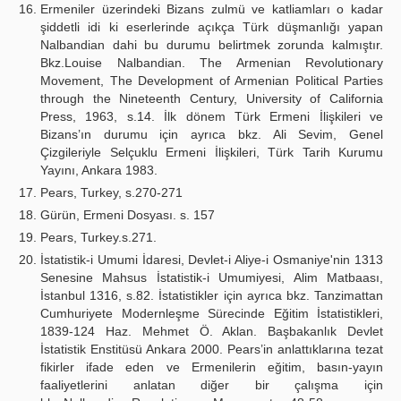
Ermeniler üzerindeki Bizans zulmü ve katliamları o kadar
şiddetli idi ki eserlerinde açıkça Türk düşmanlığı yapan
Nalbandian dahi bu durumu belirtmek zorunda kalmıştır.
Bkz.Louise Nalbandian. The Armenian Revolutionary
Movement, The Development of Armenian Political Parties
through the Nineteenth Century, University of California
Press, 1963, s.14. İlk dönem Türk Ermeni İlişkileri ve
Bizans’ın durumu için ayrıca bkz. Ali Sevim, Genel
Çizgileriyle Selçuklu Ermeni İlişkileri, Türk Tarih Kurumu
Yayını, Ankara 1983.
Pears, Turkey, s.270-271
Gürün, Ermeni Dosyası. s. 157
Pears, Turkey.s.271.
İstatistik-i Umumi İdaresi, Devlet-i Aliye-i Osmaniye'nin 1313
Senesine Mahsus İstatistik-i Umumiyesi, Alim Matbaası,
İstanbul 1316, s.82. İstatistikler için ayrıca bkz. Tanzimattan
Cumhuriyete Modernleşme Sürecinde Eğitim İstatistikleri,
1839-124 Haz. Mehmet Ö. Aklan. Başbakanlık Devlet
İstatistik Enstitüsü Ankara 2000. Pears’in anlattıklarına tezat
fikirler ifade eden ve Ermenilerin eğitim, basın-yayın
faaliyetlerini anlatan diğer bir çalışma için