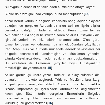
Bu övgünün sebebini de takip eden cümlelerde ortaya koyar:
“Onlar da bizim gibi İndo-Avrupa ırkına mensupturlar”[
14
] .
Yazar henüz konunun başında kendisinin hangi açıdan olaylara
baktığını ve gerçekte Avrupalı bir ırkın tarihine ilişkin bilgiler
vermekte olduğunu ifade etmektedir. Pears Ermeniler ile
Avrupalıların ırki bağını belirttikten sonra onların Hıristiyanlık dini
içindeki yerlerini ve hizmetlerini anlatmaktadır. O'na göre,
Ermeniler cesur ve kahraman bir ırk olduğundan yüzyıllarca
İran, Arap, Türk ve Kürtlerle mücadele ederek savaştıkları her
bölgede cesaretlerini kanıtlamışlar ve Müslüman yönetimi
altında yüzyıllarca devam eden soykırımlara başkaldırmalardır.
Bu özellikleri ile Ermeniler yüzyıllar boyu Hıristiyanlığın
temsilciliğini de yapmışlardır[
15
].
Açıkça görüldüğü üzere yazar, ifadeleri ile okuyucularının dini
duygularını harekete geçirerek Türk ve Müslümanlara karşı
antipati geliştirmeye çalışmaktadır. Oysa ki Ermenilerin özellikle
Bizans İmparatorluğu içerisindeki durumlarına değinmekten
kaçınmıştır. Bütün tarihi gerçekler Ermenilerin Selçuklu
hakimiyetine girdikten sonra tam anlamı ile zulümden
kurtulduğunu göstermektedir[
16
].