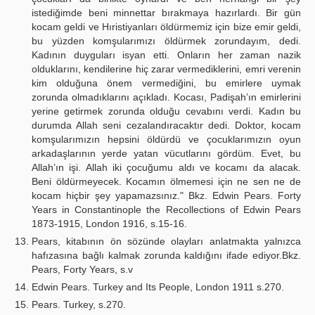
istediğimde beni minnettar bırakmaya hazırlardı. Bir gün
kocam geldi ve Hıristiyanları öldürmemiz için bize emir geldi,
bu yüzden komşularımızı öldürmek zorundayım, dedi.
Kadının duyguları isyan etti. Onların her zaman nazik
olduklarını, kendilerine hiç zarar vermediklerini, emri verenin
kim olduğuna önem vermediğini, bu emirlere uymak
zorunda olmadıklarını açıkladı. Kocası, Padişah’ın emirlerini
yerine getirmek zorunda olduğu cevabını verdi. Kadın bu
durumda Allah seni cezalandıracaktır dedi. Doktor, kocam
komşularımızın hepsini öldürdü ve çocuklarımızın oyun
arkadaşlarının yerde yatan vücutlarını gördüm. Evet, bu
Allah’ın işi. Allah iki çocuğumu aldı ve kocamı da alacak.
Beni öldürmeyecek. Kocamın ölmemesi için ne sen ne de
kocam hiçbir şey yapamazsınız." Bkz. Edwin Pears. Forty
Years in Constantinople the Recollections of Edwin Pears
1873-1915, London 1916, s.15-16.
Pears, kitabının ön sözünde olayları anlatmakta yalnızca
hafızasına bağlı kalmak zorunda kaldığını ifade ediyor.Bkz.
Pears, Forty Years, s.v
Edwin Pears. Turkey and Its People, London 1911 s.270.
Pears. Turkey, s.270.