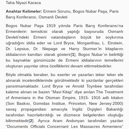
Taha Niyazi Karaca
Publication Policies
Anahtar Kelimeler:
Ermeni Sorunu, Bogos Nubar Paşa, Paris
Barış Konferansı, Osmanlı Devleti
Guidelines
Bogos Nubar Paşa 1919 yılında Paris Barış Konferansı’na
Contact Us
Ermenilerin temsilcisi olarak yaptığı başvuruda Osmanlı
Devleti’ndeki Ermeni vatandaşların büyük bir soykırıma
uğradığını iddia eder ve Lord Bryce, Morganthau, L. Einstein,
Dr. Lepsius, Dr. Niepage ve Harry Sturmer’in kitaplarını
iddialarının kanıtları olarak gösterir[
1
]. Bogos Nubar’ın belirttiği
bu kaynaklar günümüzde de Ermeni iddialarının temellerini
oluşturan yayınlar olma özelliklerini devam ettirmektedirler.
Böyle olmakla beraber, bu eserler ve yazarları teker teker ele
alınarak incelendiklerinde görülmektedir ki yazılanlar gerçekleri
yansıtmamaktadır. Lord Bryce ve Arnold Toynbee tarafından
kaleme alınan ve bazen “Mavi Kitap” diye anılan The Treatment
of Armenians in the Otoman Empire, 1915- 1916 adlı kitabın
(Son Baskısı, Gomidas Institue, Princeton, New Jersey:2000)
savaş propagandası amacıyla İngiliz Dışişleri Bakanlığı
tarafından hazırlattırıldığı ve düzmece belgelerden oluştuğu
bilinmektedir[
2
]. Ayrıca Aram Andonyan tarafından yazılan
“Documents Officials Concernant Les Massacres Armeniens”