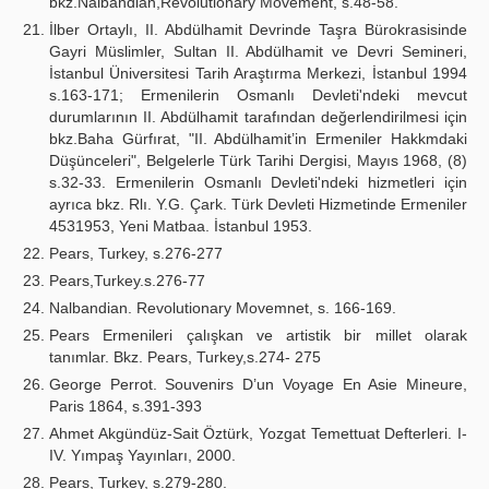
bkz.Nalbandian,Revolutionary Movement, s.48-58.
İlber Ortaylı, II. Abdülhamit Devrinde Taşra Bürokrasisinde
Gayri Müslimler, Sultan II. Abdülhamit ve Devri Semineri,
İstanbul Üniversitesi Tarih Araştırma Merkezi, İstanbul 1994
s.163-171; Ermenilerin Osmanlı Devleti'ndeki mevcut
durumlarının II. Abdülhamit tarafından değerlendirilmesi için
bkz.Baha Gürfırat, "II. Abdülhamit’in Ermeniler Hakkmdaki
Düşünceleri", Belgelerle Türk Tarihi Dergisi, Mayıs 1968, (8)
s.32-33. Ermenilerin Osmanlı Devleti'ndeki hizmetleri için
ayrıca bkz. Rlı. Y.G. Çark. Türk Devleti Hizmetinde Ermeniler
4531953, Yeni Matbaa. İstanbul 1953.
Pears, Turkey, s.276-277
Pears,Turkey.s.276-77
Nalbandian. Revolutionary Movemnet, s. 166-169.
Pears Ermenileri çalışkan ve artistik bir millet olarak
tanımlar. Bkz. Pears, Turkey,s.274- 275
George Perrot. Souvenirs D’un Voyage En Asie Mineure,
Paris 1864, s.391-393
Ahmet Akgündüz-Sait Öztürk, Yozgat Temettuat Defterleri. I-
IV. Yımpaş Yayınları, 2000.
Pears, Turkey, s.279-280.