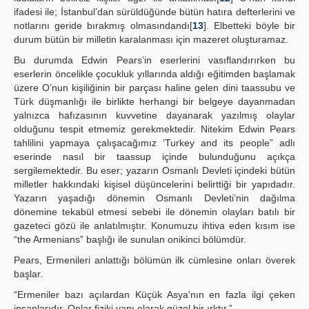
ifadesi ile; İstanbul’dan sürüldüğünde bütün hatıra defterlerini ve
notlarını geride bırakmış olmasındandı[
13
]. Elbetteki böyle bir
durum bütün bir milletin karalanması için mazeret oluşturamaz.
Bu durumda Edwin Pears’in eserlerini vasıflandırırken bu
eserlerin öncelikle çocukluk yıllarında aldığı eğitimden başlamak
üzere O’nun kişiliğinin bir parçası haline gelen dini taassubu ve
Türk düşmanlığı ile birlikte herhangi bir belgeye dayanmadan
yalnızca hafızasının kuvvetine dayanarak yazılmış olaylar
olduğunu tespit etmemiz gerekmektedir. Nitekim Edwin Pears
tahlilini yapmaya çalışacağımız ‘Turkey and its people” adlı
eserinde nasıl bir taassup içinde bulunduğunu açıkça
sergilemektedir. Bu eser; yazarın Osmanlı Devleti içindeki bütün
milletler hakkındaki kişisel düşüncelerini belirttiği bir yapıdadır.
Yazarın yaşadığı dönemin Osmanlı Devleti’nin dağılma
dönemine tekabül etmesi sebebi ile dönemin olayları batılı bir
gazeteci gözü ile anlatılmıştır. Konumuzu ihtiva eden kısım ise
“the Armenians” başlığı ile sunulan onikinci bölümdür.
Pears, Ermenileri anlattığı bölümün ilk cümlesine onları överek
başlar.
“Ermeniler bazı açılardan Küçük Asya'nın en fazla ilgi çeken
insanlarıdır. Onlar fiziki yapı olarak güzel bir ırktır.”