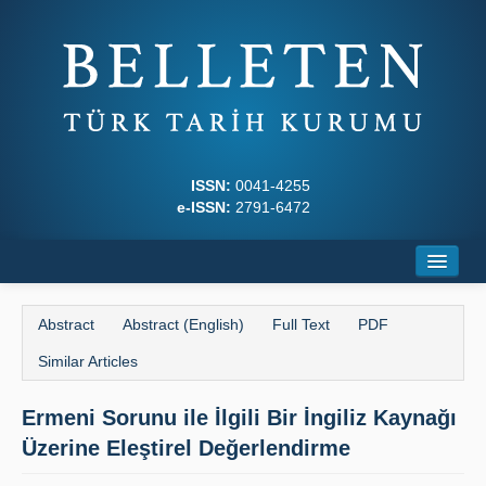
ISSN:
0041-4255
e-ISSN:
2791-6472
Home
Abstract
Abstract (English)
Full Text
PDF
About
Similar Articles
Journal Boards
Ermeni Sorunu ile İlgili Bir İngiliz Kaynağı
Writing Rules
Üzerine Eleştirel Değerlendirme
Principles