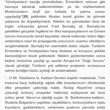
“Hıristiyanların kazığa oturtuldukları, Ermenilerin solucan gibi
kancaya takılarak sallandınldıkları ya da mahkemelerin
Müslümanların keyfi için haftada bir yakma cezası
uyguladığı”[
35
] şeklindeki iftiraları kendi gözleri ile görmek
çabasına da düşebiliyorlardı. Nitekim bu şahıslardan birisi de
İngiliz ordusunda görevli Fred Burnaby idi. Bumaby’nin
şahitlikleri gerçekte İngiltere’nin iftira kampanyalarının ve Ermeni
sorunu konusunda temel kaynaklar olarak kullanılan bütün diğer
anlatımların nasıl bir propaganda unsurunun uzantısı olduklarını
sergilemektedir. Burnaby’nin eserindeki bütün olaylar Türklerin
Ermenilere ve Hıristiyanlara karşı dostane ve koruyucu şekilde
davrandığının tescili şeklindedir. Nitekim gözlemlerinden sonra
kitabın önsözüne yazdığı şu saurlar Avrupa’nın “Doğu Sorunu"
olarak gördüğü Türklerin yok edilmesi projesinin acımasızca
sahne-lendiğini bütün açıklığı ile anlatmaktadır.
“...O Mr. Gladstone ki, Kadiam Dersleri başlıklı risalesinde, Türk
insanına karşı kullandığı ağdalı dille insanlarımızın zihinlerinde
öfke şimşekleri çaktırdığı halde, Rodop Heyeti’nin ortaya
çıkardığı korkunç cinayeder hakkında söyleyecek tek sözü
yoktur şimdi. Neron’un işlediği suçlar, St. Bartholomew katliamı,
Ruslarla Bulgarların yaptıkları alçaklıkların, korkunçlukların toplu
kıyımların, gaddarlıkların, cehennem azabının yanında solda