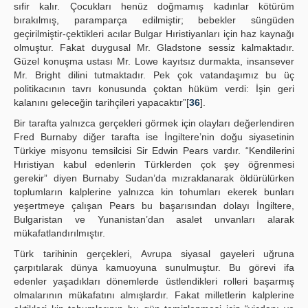
sıfir kalır. Çocukları henüz doğmamış kadınlar kötürüm
bırakılmış, paramparça edilmiştir; bebekler süngüden
geçirilmiştir-çektikleri acılar Bulgar Hıristiyanları için haz kaynağı
olmuştur. Fakat duygusal Mr. Gladstone sessiz kalmaktadır.
Güzel konuşma ustası Mr. Lowe kayıtsız durmakta, insansever
Mr. Bright dilini tutmaktadır. Pek çok vatandaşımız bu üç
politikacının tavrı konusunda çoktan hüküm verdi: İşin geri
kalanını geleceğin tarihçileri yapacaktır”[
36
].
Bir tarafta yalnızca gerçekleri görmek için olayları değerlendiren
Fred Burnaby diğer tarafta ise İngiltere’nin doğu siyasetinin
Türkiye misyonu temsilcisi Sir Edwin Pears vardır. “Kendilerini
Hıristiyan kabul edenlerin Türklerden çok şey öğrenmesi
gerekir” diyen Burnaby Sudan’da mızraklanarak öldürülürken
toplumların kalplerine yalnızca kin tohumları ekerek bunları
yeşertmeye çalışan Pears bu başarısından dolayı İngiltere,
Bulgaristan ve Yunanistan’dan asalet unvanları alarak
mükafatlandırılmıştır.
Türk tarihinin gerçekleri, Avrupa siyasal gayeleri uğruna
çarpıtılarak dünya kamuoyuna sunulmuştur. Bu görevi ifa
edenler yaşadıkları dönemlerde üstlendikleri rolleri başarmış
olmalarının mükafatını almışlardır. Fakat milletlerin kalplerine