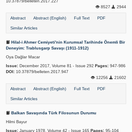
10.37879/belleten.2017.227
8527
2944
Abstract
Abstract (English)
Full Text
PDF
Similar Articles
Hilal-i Ahmer Cemiyeti'nin Kurumsal Tarihinde Önemli Bir
Deneyim: Trablusgarp Savaşı (1911-1912)
Oya Dağlar Macar
Issue:
December 2017, Volume 81 - Issue 292
Pages:
947-986
DOI:
10.37879/belleten.2017.947
12256
21602
Abstract
Abstract (English)
Full Text
PDF
Similar Articles
Balkan Savaşında Türk Filosunun Durumu
Hilmi Bayur
Issue:
January 1978, Volume 42 - Issue 165
Pages:
95-104