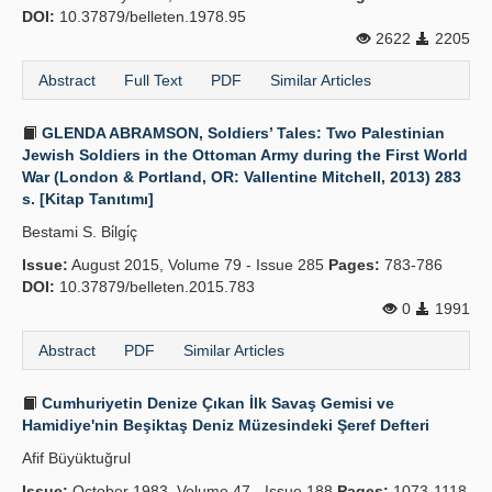
DOI:
10.37879/belleten.1978.95
2622
2205
Abstract
Full Text
PDF
Similar Articles
GLENDA ABRAMSON, Soldiers’ Tales: Two Palestinian
Jewish Soldiers in the Ottoman Army during the First World
War (London & Portland, OR: Vallentine Mitchell, 2013) 283
s. [Kitap Tanıtımı]
Bestami S. Bi̇lgi̇ç
Issue:
August 2015, Volume 79 - Issue 285
Pages:
783-786
DOI:
10.37879/belleten.2015.783
0
1991
Abstract
PDF
Similar Articles
Cumhuriyetin Denize Çıkan İlk Savaş Gemisi ve
Hamidiye'nin Beşiktaş Deniz Müzesindeki Şeref Defteri
Afif Büyüktuğrul
Issue:
October 1983, Volume 47 - Issue 188
Pages:
1073-1118