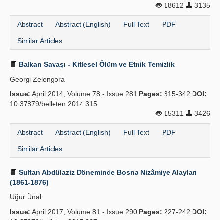
18612
3135
Publication Policies
Abstract
Abstract (English)
Full Text
PDF
Guidelines
Similar Articles
Contact Us
Balkan Savaşı - Kitlesel Ölüm ve Etnik Temizlik
Georgi Zelengora
Issue:
April 2014, Volume 78 - Issue 281
Pages:
315-342
DOI:
10.37879/belleten.2014.315
15311
3426
Abstract
Abstract (English)
Full Text
PDF
Similar Articles
Sultan Abdülaziz Döneminde Bosna Nizâmiye Alayları
(1861-1876)
Uğur Ünal
Issue:
April 2017, Volume 81 - Issue 290
Pages:
227-242
DOI: