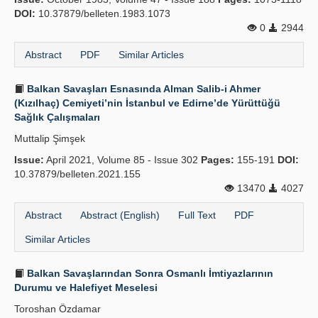
DOI:
10.37879/belleten.1983.1073
0
2944
Abstract
PDF
Similar Articles
Balkan Savaşları Esnasında Alman Salib-i Ahmer
(Kızılhaç) Cemiyeti’nin İstanbul ve Edirne’de Yürüttüğü
Sağlık Çalışmaları
Muttalip Şimşek
Issue:
April 2021, Volume 85 - Issue 302
Pages:
155-191
DOI:
10.37879/belleten.2021.155
13470
4027
Abstract
Abstract (English)
Full Text
PDF
Similar Articles
Balkan Savaşlarından Sonra Osmanlı İmtiyazlarının
Durumu ve Halefiyet Meselesi
Toroshan Özdamar