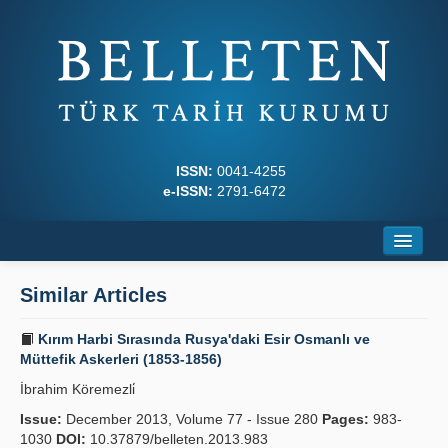
ISSN:
0041-4255
e-ISSN:
2791-6472
Home
Similar Articles
About
Kırım Harbi Sırasında Rusya'daki Esir Osmanlı ve
Journal Boards
Müttefik Askerleri (1853-1856)
İbrahim Köremezli̇
Writing Rules
Issue:
December 2013, Volume 77 - Issue 280
Pages:
983-
Principles
1030
DOI:
10.37879/belleten.2013.983