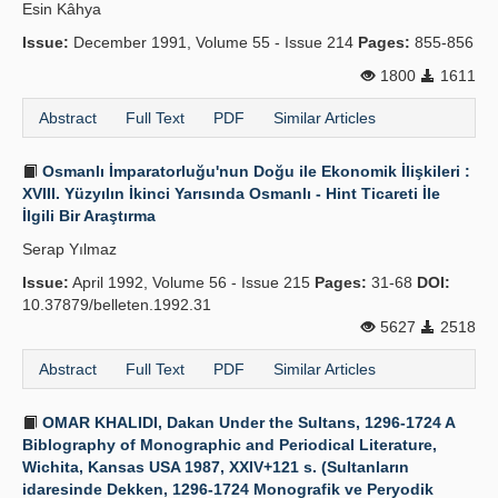
Esin Kâhya
Issue:
December 1991, Volume 55 - Issue 214
Pages:
855-856
1800
1611
Abstract
Full Text
PDF
Similar Articles
Osmanlı İmparatorluğu'nun Doğu ile Ekonomik İlişkileri :
XVIII. Yüzyılın İkinci Yarısında Osmanlı - Hint Ticareti İle
İlgili Bir Araştırma
Serap Yılmaz
Issue:
April 1992, Volume 56 - Issue 215
Pages:
31-68
DOI:
10.37879/belleten.1992.31
5627
2518
Abstract
Full Text
PDF
Similar Articles
OMAR KHALIDI, Dakan Under the Sultans, 1296-1724 A
Biblography of Monographic and Periodical Literature,
Wichita, Kansas USA 1987, XXIV+121 s. (Sultanların
idaresinde Dekken, 1296-1724 Monografik ve Peryodik