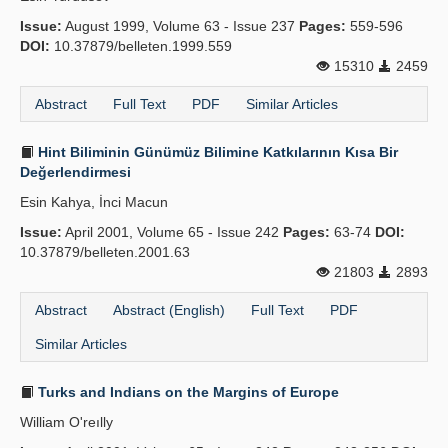
Issue:
August 1999, Volume 63 - Issue 237
Pages:
559-596
DOI:
10.37879/belleten.1999.559
15310
2459
Abstract
Full Text
PDF
Similar Articles
Hint Biliminin Günümüz Bilimine Katkılarının Kısa Bir
Değerlendirmesi
Esin Kahya, İnci Macun
Issue:
April 2001, Volume 65 - Issue 242
Pages:
63-74
DOI:
10.37879/belleten.2001.63
21803
2893
Abstract
Abstract (English)
Full Text
PDF
Similar Articles
Turks and Indians on the Margins of Europe
William O'reılly