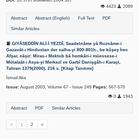
DOI:
10.37879/belleten.2004.387
4423
2089
Abstract
Abstract (English)
Full Text
PDF
Similar Articles
GIYÂSEDDİN ALİ-İ YEZDÎ, Saadetnâme yâ Ruznâme-i
Gazavât-ı Hindustan der salha-yi 800-801h., be kûşeş İrec
Afşar, nâşir: Miras-ı Mektub bâ hemkâri-i müessese-i
Mütalaât-ı Asya-yi Merkezî ve Garbî Danişgâh-ı Karaçi,
Tahran 1379(2000), 216 s. [Kitap Tanıtımı]
İ̇smail Aka
Issue:
August 2003, Volume 67 - Issue 249
Pages:
567-570
0
1943
Abstract
PDF
Similar Articles
<
1
2
>