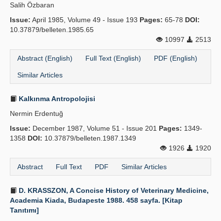
Salih Özbaran
Issue:
April 1985, Volume 49 - Issue 193
Pages:
65-78
DOI:
10.37879/belleten.1985.65
10997
2513
Abstract (English)
Full Text (English)
PDF (English)
Similar Articles
Kalkınma Antropolojisi
Nermin Erdentuğ
Issue:
December 1987, Volume 51 - Issue 201
Pages:
1349-
1358
DOI:
10.37879/belleten.1987.1349
1926
1920
Abstract
Full Text
PDF
Similar Articles
D. KRASSZON, A Concise History of Veterinary Medicine,
Academia Kiada, Budapeste 1988. 458 sayfa. [Kitap
Tanıtımı]