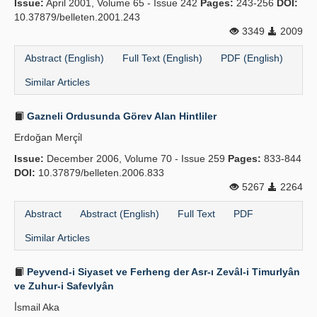
Issue:
April 2001, Volume 65 - Issue 242
Pages:
243-256
DOI:
10.37879/belleten.2001.243
3349
2009
Abstract (English)
Full Text (English)
PDF (English)
Similar Articles
Gazneli Ordusunda Görev Alan Hintliler
Erdoğan Merçi̇l
Issue:
December 2006, Volume 70 - Issue 259
Pages:
833-844
DOI:
10.37879/belleten.2006.833
5267
2264
Abstract
Abstract (English)
Full Text
PDF
Similar Articles
Peyvend-i Siyaset ve Ferheng der Asr-ı Zevâl-i Timurlyân
ve Zuhur-i Safevlyân
İ̇smail Aka