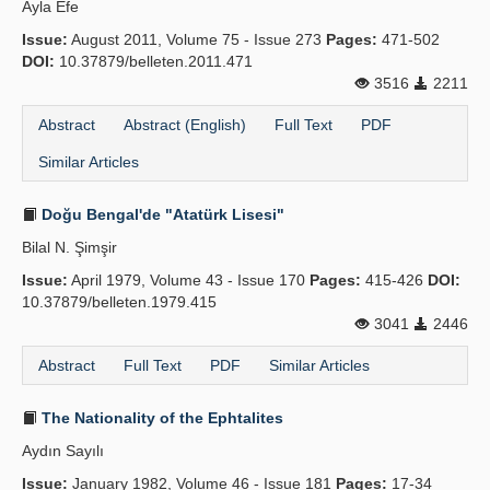
Ayla Efe
Publication Policies
Issue:
August 2011, Volume 75 - Issue 273
Pages:
471-502
DOI:
10.37879/belleten.2011.471
Guidelines
3516
2211
Contact Us
Abstract
Abstract (English)
Full Text
PDF
Similar Articles
Doğu Bengal'de "Atatürk Lisesi"
Bilal N. Şimşir
Issue:
April 1979, Volume 43 - Issue 170
Pages:
415-426
DOI:
10.37879/belleten.1979.415
3041
2446
Abstract
Full Text
PDF
Similar Articles
The Nationality of the Ephtalites
Aydın Sayılı
Issue:
January 1982, Volume 46 - Issue 181
Pages:
17-34