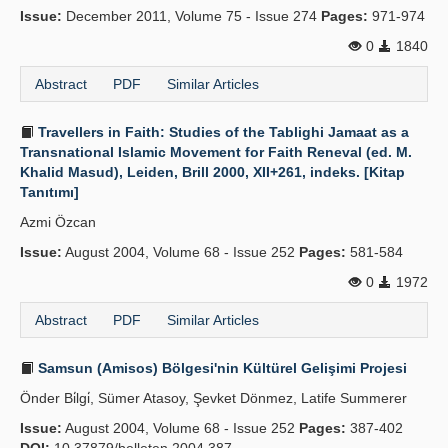
Issue:
December 2011, Volume 75 - Issue 274
Pages:
971-974
0
1840
Abstract
PDF
Similar Articles
Travellers in Faith: Studies of the Tablighi Jamaat as a
Transnational Islamic Movement for Faith Reneval (ed. M.
Khalid Masud), Leiden, Brill 2000, XII+261, indeks. [Kitap
Tanıtımı]
Azmi Özcan
Issue:
August 2004, Volume 68 - Issue 252
Pages:
581-584
0
1972
Abstract
PDF
Similar Articles
Samsun (Amisos) Bölgesi'nin Kültürel Gelişimi Projesi
Önder Bi̇lgi̇, Sümer Atasoy, Şevket Dönmez, Latife Summerer
Issue:
August 2004, Volume 68 - Issue 252
Pages:
387-402