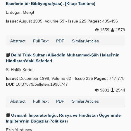
Eserlerin bir Bibliyografyası). [Kitap Tanıtımı]
Erdoğan Merçil
Issue:
August 1995, Volume 59 - Issue 225
Pages:
495-496
1559
1579
Abstract
Full Text
PDF
Similar Articles
Delhi Türk Sultanı Alâeddîn Muhammed-Şâh Halacî'nin
Hindistan'daki Seferleri
S. Halûk Kortel
Issue:
December 1998, Volume 62 - Issue 235
Pages:
747-778
DOI:
10.37879/belleten.1998.747
9801
2544
Abstract
Full Text
PDF
Similar Articles
Osmanlı İmparatorluğu, Rusya ve Hindistan Üçgeninde
İngiltere'nin Boğazlar Politikası
Esin Yurdusev