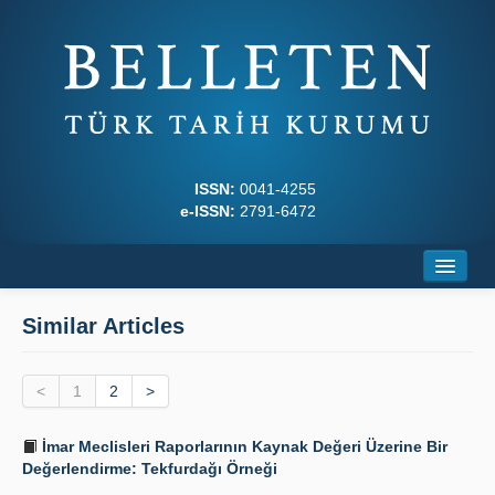
ISSN:
0041-4255
e-ISSN:
2791-6472
Home
Similar Articles
About
<
Journal Boards
1
2
>
Writing Rules
İmar Meclisleri Raporlarının Kaynak Değeri Üzerine Bir
Değerlendirme: Tekfurdağı Örneği
Principles