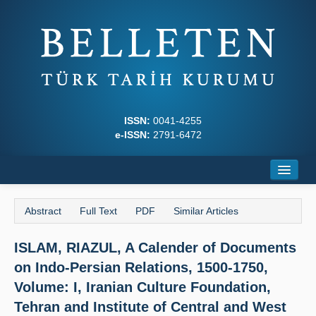
ISSN:
0041-4255
e-ISSN:
2791-6472
Home
Abstract
Full Text
PDF
Similar Articles
About
ISLAM, RIAZUL, A Calender of Documents
Journal Boards
on Indo-Persian Relations, 1500-1750,
Writing Rules
Volume: I, Iranian Culture Foundation,
Tehran and Institute of Central and West
Principles