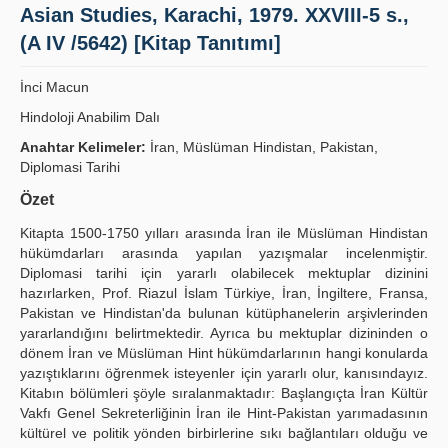
Asian Studies, Karachi, 1979. XXVIII-5 s.,
Publication Policies
(A IV /5642) [Kitap Tanıtımı]
Guidelines
İnci Macun
Contact Us
Hindoloji Anabilim Dalı
Anahtar Kelimeler:
İran, Müslüman Hindistan, Pakistan,
Diplomasi Tarihi
Özet
Kitapta 1500-1750 yılları arasında İran ile Müslüman Hindistan
hükümdarları arasında yapılan yazışmalar incelenmiştir.
Diplomasi tarihi için yararlı olabilecek mektuplar dizinini
hazırlarken, Prof. Riazul İslam Türkiye, İran, İngiltere, Fransa,
Pakistan ve Hindistan'da bulunan kütüphanelerin arşivlerinden
yararlandığını belirtmektedir. Ayrıca bu mektuplar dizininden o
dönem İran ve Müslüman Hint hükümdarlarının hangi konularda
yazıştıklarını öğrenmek isteyenler için yararlı olur, kanısındayız.
Kitabın bölümleri şöyle sıralanmaktadır: Başlangıçta İran Kültür
Vakfı Genel Sekreterliğinin İran ile Hint-Pakistan yarımadasının
kültürel ve politik yönden birbirlerine sıkı bağlantıları olduğu ve