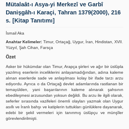
Mütalaât-ı Asya-yi Merkezî ve Garbî
Publication Policies
Danişgâh-ı Karaçi, Tahran 1379(2000), 216
Guidelines
s. [Kitap Tanıtımı]
Contact Us
İ̇smail Aka
Anahtar Kelimeler:
Timur, Ortaçağ, Uygur, İran, Hindistan, XVII.
Yüzyıl, Şah Cihan, Farsça
Özet
Asker bir hükümdar olan Timur, Arapça şiirleri ve ağır bir üslûpla
yazılmış eserlerin inceliklerini anlayamadığından, adına kaleme
alınan eserlerde sade ve anlaşılması kolay bir ifade tarzı arzu
ediyordu. Ayrıca o da Ortaçağ devlet adamlarında rastlanan bir
temayülden, yani başarılarının kaleme alınarak şahsının
ebedileşmesi arzusundan yoksun değildi. Bu arzu ile ilgili olarak,
seferler sırasında vazifeleri önemli olayları yazmak olan Uygur
asıllı ve İranlı bahşı ve katiplerin tuttukları günlüklere dayanarak,
edebi bir şekil vermeleri için tanınmış üslûpçu ve münşîler
görevlendirilmişti.