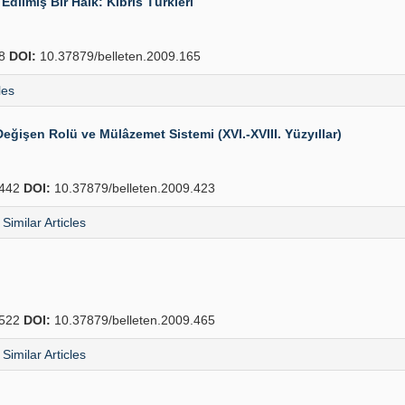
Edilmiş Bir Halk: Kıbrıs Türkleri
78
DOI:
10.37879/belleten.2009.165
les
ğişen Rolü ve Mülâzemet Sistemi (XVI.-XVIII. Yüzyıllar)
442
DOI:
10.37879/belleten.2009.423
Similar Articles
522
DOI:
10.37879/belleten.2009.465
Similar Articles