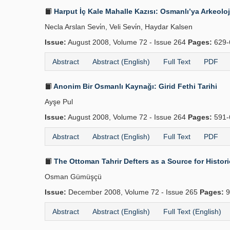
Harput İç Kale Mahalle Kazısı: Osmanlı’ya Arkeoloji
Necla Arslan Sevi̇n, Veli Sevi̇n, Haydar Kalsen
Issue:
August 2008, Volume 72 - Issue 264
Pages:
629-
Abstract
Abstract (English)
Full Text
PDF
Anonim Bir Osmanlı Kaynağı: Girid Fethi Tarihi
Ayşe Pul
Issue:
August 2008, Volume 72 - Issue 264
Pages:
591-
Abstract
Abstract (English)
Full Text
PDF
The Ottoman Tahrir Defters as a Source for Histor
Osman Gümüşçü
Issue:
December 2008, Volume 72 - Issue 265
Pages:
9
Abstract
Abstract (English)
Full Text (English)