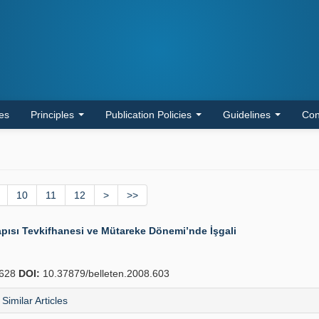
les
Principles
Publication Policies
Guidelines
Con
10
11
12
>
>>
pısı Tevkifhanesi ve Mütareke Dönemi’nde İşgali
628
DOI:
10.37879/belleten.2008.603
Similar Articles