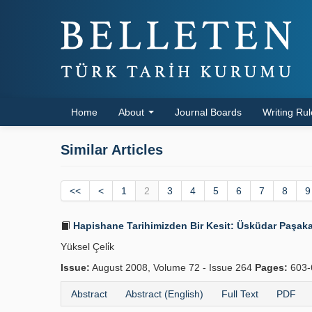
Home
About
Journal Boards
Writing Ru
Similar Articles
<<
<
1
2
3
4
5
6
7
8
9
Hapishane Tarihimizden Bir Kesit: Üsküdar Paşaka
Yüksel Çeli̇k
Issue:
August 2008, Volume 72 - Issue 264
Pages:
603-
Abstract
Abstract (English)
Full Text
PDF