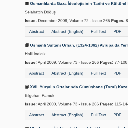
Osmanlılarda Gaza İdeolojisinin Tarihi ve Kültürel
Selahattin Döğüş
Issue:
December 2008, Volume 72 - Issue 265
Pages:
8
Abstract
Abstract (English)
Full Text
PDF
Osmanlı Sultanı Orhan, (1324-1362) Avrupa’da Yer
Halil İnalcık
Issue:
April 2009, Volume 73 - Issue 266
Pages:
77-10
Abstract
Abstract (English)
Full Text
PDF
XVII. Yüzyılın Ortalarında Gümüşhane (Torul) Kaza
Bilgehan Pamuk
Issue:
April 2009, Volume 73 - Issue 266
Pages:
115-1
Abstract
Abstract (English)
Full Text
PDF