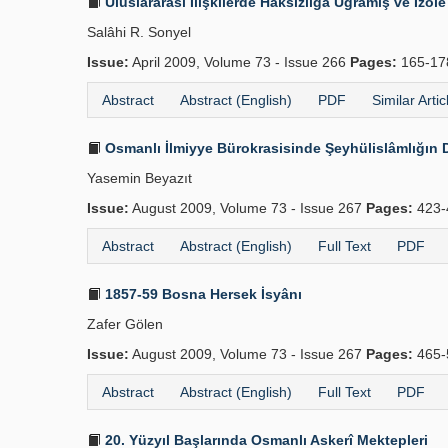
Uluslararası İlişkilerde Haksızlığa Uğramış ve İzole 
Salâhi R. Sonyel
Issue:
April 2009, Volume 73 - Issue 266
Pages:
165-1
Abstract
Abstract (English)
PDF
Similar Artic
Osmanlı İlmiyye Bürokrasisinde Şeyhülislâmlığın De
Yasemin Beyazıt
Issue:
August 2009, Volume 73 - Issue 267
Pages:
423-
Abstract
Abstract (English)
Full Text
PDF
1857-59 Bosna Hersek İsyânı
Zafer Gölen
Issue:
August 2009, Volume 73 - Issue 267
Pages:
465-
Abstract
Abstract (English)
Full Text
PDF
20. Yüzyıl Başlarında Osmanlı Askerî Mektepleri