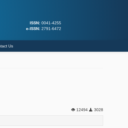
ISSN:
0041-4255
e-ISSN:
2791-6472
tact Us
12494
3028