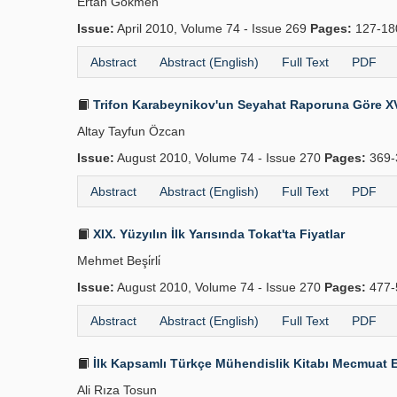
Ertan Gökmen
Issue:
April 2010, Volume 74 - Issue 269
Pages:
127-1
Abstract
Abstract (English)
Full Text
PDF
Trifon Karabeynikov'un Seyahat Raporuna Göre XV
Altay Tayfun Özcan
Issue:
August 2010, Volume 74 - Issue 270
Pages:
369-
Abstract
Abstract (English)
Full Text
PDF
XIX. Yüzyılın İlk Yarısında Tokat'ta Fiyatlar
Mehmet Beşi̇rli̇
Issue:
August 2010, Volume 74 - Issue 270
Pages:
477-
Abstract
Abstract (English)
Full Text
PDF
İlk Kapsamlı Türkçe Mühendislik Kitabı Mecmuat El
Ali Rıza Tosun