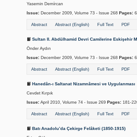
Yasemin Demi̇rcan
Issue:
December 2009, Volume 73 - Issue 268
Pages:
6
Abstract
Abstract (English)
Full Text
PDF
Sultan II. Abdülhamid Devri Camilerine Eskişehir 
Önder Aydın
Issue:
December 2009, Volume 73 - Issue 268
Pages:
6
Abstract
Abstract (English)
Full Text
PDF
Hanedân-ı Saltanat Nizamnâmesi ve Uygulanması
Cevdet Kırpık
Issue:
April 2010, Volume 74 - Issue 269
Pages:
181-2
Abstract
Abstract (English)
Full Text
PDF
Batı Anadolu’da Çekirge Felâketi (1850-1915)