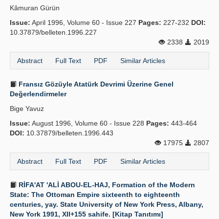
Kâmuran Gürün
Publication Policies
Issue:
April 1996, Volume 60 - Issue 227
Pages:
227-232
DOI:
10.37879/belleten.1996.227
Guidelines
2338
2019
Contact Us
Abstract
Full Text
PDF
Similar Articles
Fransız Gözüyle Atatürk Devrimi Üzerine Genel
Değerlendirmeler
Bige Yavuz
Issue:
August 1996, Volume 60 - Issue 228
Pages:
443-464
DOI:
10.37879/belleten.1996.443
17975
2807
Abstract
Full Text
PDF
Similar Articles
RİFA'AT 'ALİ ABOU-EL-HAJ, Formation of the Modern
State: The Ottoman Empire sixteenth to eighteenth
centuries, yay. State University of New York Press, Albany,
New York 1991, XII+155 sahife. [Kitap Tanıtımı]