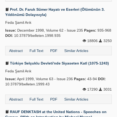
Prof. Dr. Faruk Sümer Hayatı ve Eserleri (Ölümünün 3.
Yıldönümü Dolayısıyla)
Feda Şamil Arık
Issue:
December 1998, Volume 62 - Issue 235
Pages:
935-968
DOI:
10.37879/belleten.1998.935
18806
3250
Abstract
Full Text
PDF
Similar Articles
Türkiye Selçuklu Devleti'nde Siyaseten Katl (1075-1243)
Feda Şamil Arık
Issue:
April 1999, Volume 63 - Issue 236
Pages:
43-94
DOI:
10.37879/belleten.1999.43
17290
3031
Abstract
Full Text
PDF
Similar Articles
RAUF DENKTASH at the United Nations - Speeches on