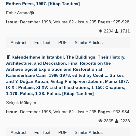
Eothen Press, 1997. [Kitap Tanıtımı]
Fahir Armaoğlu
Issue:
December 1998, Volume 62 - Issue 235
Pages:
925-928
2204
1711
Abstract
Full Text
PDF
Similar Articles
Kalenderhane in Istanbul, The Buildings, Their History,
Architecture, and Decoration, Final Reports on the
Archaeological Exploration and Restoration at
Kalenderhane Camii 1966-1978, edited by Cecil L. Strikes
and Y. Doğan Kuban, Verlag Phillip von Zabern, Mainz 1977.
IX-X : Preface, XI-XV: List of Illustrations, 1-150: Chapters,
1-179: Paltes, 1-38: Folios. [Kitap Tanıtımı]
Selçuk Mülayim
Issue:
December 1998, Volume 62 - Issue 235
Pages:
933-934
2865
2238
Abstract
Full Text
PDF
Similar Articles