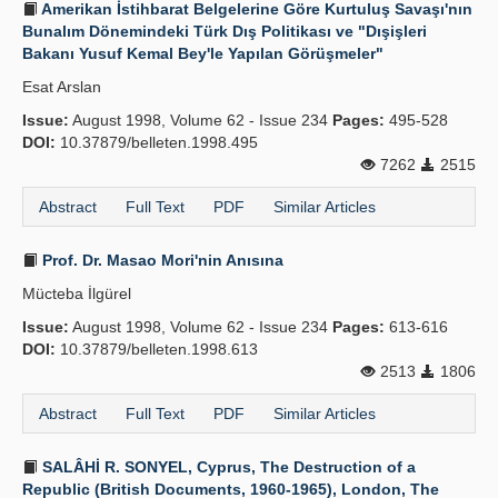
Amerikan İstihbarat Belgelerine Göre Kurtuluş Savaşı'nın
Bunalım Dönemindeki Türk Dış Politikası ve "Dışişleri
Bakanı Yusuf Kemal Bey'le Yapılan Görüşmeler"
Esat Arslan
Issue:
August 1998, Volume 62 - Issue 234
Pages:
495-528
DOI:
10.37879/belleten.1998.495
7262
2515
Abstract
Full Text
PDF
Similar Articles
Prof. Dr. Masao Mori'nin Anısına
Mücteba İlgürel
Issue:
August 1998, Volume 62 - Issue 234
Pages:
613-616
DOI:
10.37879/belleten.1998.613
2513
1806
Abstract
Full Text
PDF
Similar Articles
SALÂHİ R. SONYEL, Cyprus, The Destruction of a
Republic (British Documents, 1960-1965), London, The