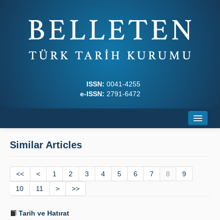
ISSN:
0041-4255
e-ISSN:
2791-6472
Home
Similar Articles
About
<<
Journal Boards
<
1
2
3
4
5
6
7
8
9
10
11
>
>>
Writing Rules
Tarih ve Hatırat
Principles