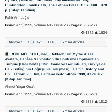
Cyprus, (With an Introduction by Michael Moran),
Huntingdon, Cambs. UK, The Eothen Press, 1997, XXII + 378
p. [Kitap Tanıtımı]
Fahir Armaoğlu
Issue:
April 1999, Volume 63 - Issue 236
Pages:
267-268
1752
1624
Abstract
Full Text
PDF
Similar Articles
IRÈNE MÈLIKOFF, Hadji Bektach: Un Mythe & ses
Avatars, Genèse & Evolution du Soufisme Populaire en
Turquie (Hacı Bektaş: Bir Efsane ve Görüntüleri, Türkiye'de
Halk Sufîliğinin Doğuşu ve Gelişmesi), Islamic History and
Civilisation: 20, Brill, Leiden-Boston-Köln 1998, XXVI+317.
[Kitap Tanıtımı]
Ahmet Yaşar Ocak
Issue:
April 1999, Volume 63 - Issue 236
Pages:
275-278
2399
1812
Abstract
Full Text
PDF
Similar Articles