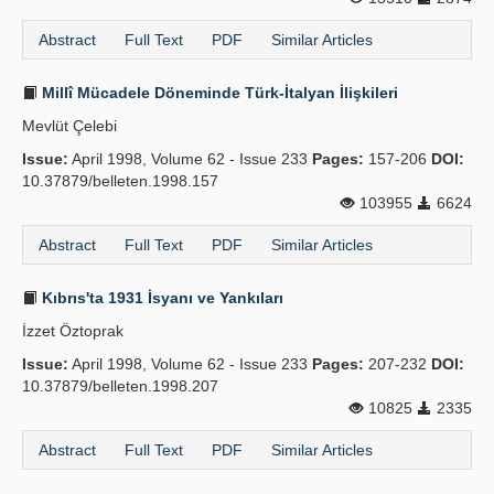
Abstract
Full Text
PDF
Similar Articles
Millî Mücadele Döneminde Türk-İtalyan İlişkileri
Mevlüt Çelebi
Issue:
April 1998, Volume 62 - Issue 233
Pages:
157-206
DOI:
10.37879/belleten.1998.157
103955
6624
Abstract
Full Text
PDF
Similar Articles
Kıbrıs'ta 1931 İsyanı ve Yankıları
İzzet Öztoprak
Issue:
April 1998, Volume 62 - Issue 233
Pages:
207-232
DOI:
10.37879/belleten.1998.207
10825
2335
Abstract
Full Text
PDF
Similar Articles