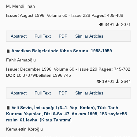
M. Mehdi İlhan
Issue:
August 1996, Volume 60 - Issue 228
Pages:
485-488
3491
2071
Abstract
Full Text
PDF
Similar Articles
Amerikan Belgelerinde Kıbrıs Sorunu, 1958-1959
Fahir Armaoğlu
Issue:
December 1996, Volume 60 - Issue 229
Pages:
745-782
DOI:
10.37879/belleten.1996.745
19701
2644
Abstract
Full Text
PDF
Similar Articles
Veli Sevin, İmikuşağı I (6.-1. Yapı Katları), Türk Tarih
Kurumu Yayınları, Dizi 6-Sa. 47, Ankara 1995, 153 sayfa+55
resim, 61 levha. [Kitap Tanıtımı]
Kemalettin Köroğlu