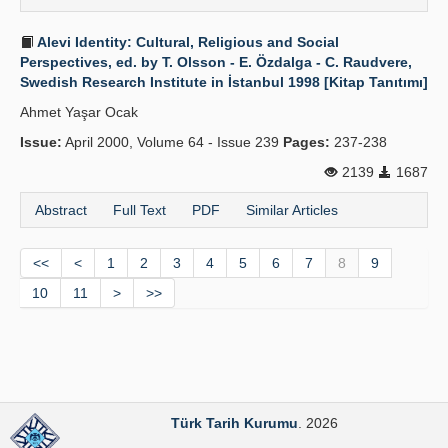
Alevi Identity: Cultural, Religious and Social
Perspectives, ed. by T. Olsson - E. Özdalga - C. Raudvere,
Swedish Research Institute in İstanbul 1998 [Kitap Tanıtımı]
Ahmet Yaşar Ocak
Issue:
April 2000, Volume 64 - Issue 239
Pages:
237-238
2139
1687
Abstract
Full Text
PDF
Similar Articles
<<
<
1
2
3
4
5
6
7
8
9
10
11
>
>>
Türk Tarih Kurumu
. 2026