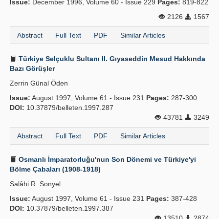
Issue:
December 1996, Volume 60 - Issue 229
Pages:
819-822
2126
1567
Abstract
Full Text
PDF
Similar Articles
Türkiye Selçuklu Sultanı II. Gıyaseddin Mesud Hakkında
Bazı Görüşler
Zerrin Günal Öden
Issue:
August 1997, Volume 61 - Issue 231
Pages:
287-300
DOI:
10.37879/belleten.1997.287
43781
3249
Abstract
Full Text
PDF
Similar Articles
Osmanlı İmparatorluğu'nun Son Dönemi ve Türkiye'yi
Bölme Çabaları (1908-1918)
Salâhi R. Sonyel
Issue:
August 1997, Volume 61 - Issue 231
Pages:
387-428
DOI:
10.37879/belleten.1997.387
13510
2874