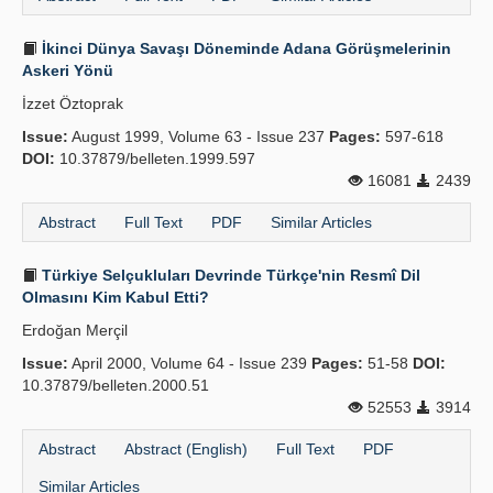
İkinci Dünya Savaşı Döneminde Adana Görüşmelerinin
Askeri Yönü
İzzet Öztoprak
Issue:
August 1999, Volume 63 - Issue 237
Pages:
597-618
DOI:
10.37879/belleten.1999.597
16081
2439
Abstract
Full Text
PDF
Similar Articles
Türkiye Selçukluları Devrinde Türkçe'nin Resmî Dil
Olmasını Kim Kabul Etti?
Erdoğan Merçil
Issue:
April 2000, Volume 64 - Issue 239
Pages:
51-58
DOI:
10.37879/belleten.2000.51
52553
3914
Abstract
Abstract (English)
Full Text
PDF
Similar Articles