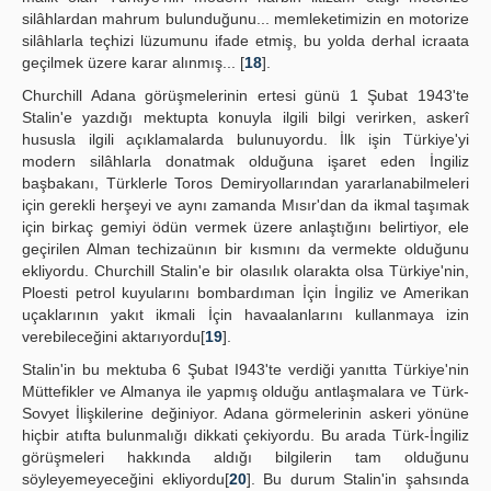
silâhlardan mahrum bulunduğunu... memleketimizin en motorize
silâhlarla teçhizi lüzumunu ifade etmiş, bu yolda derhal icraata
geçilmek üzere karar alınmış... [
18
].
Churchill Adana görüşmelerinin ertesi günü 1 Şubat 1943'te
Stalin'e yazdığı mektupta konuyla ilgili bilgi verirken, askerî
hususla ilgili açıklamalarda bulunuyordu. İlk işin Türkiye'yi
modern silâhlarla donatmak olduğuna işaret eden İngiliz
başbakanı, Türklerle Toros Demiryollarından yararlanabilmeleri
için gerekli herşeyi ve aynı zamanda Mısır'dan da ikmal taşımak
için birkaç gemiyi ödün vermek üzere anlaştığını belirtiyor, ele
geçirilen Alman techizaünın bir kısmını da vermekte olduğunu
ekliyordu. Churchill Stalin'e bir olasılık olarakta olsa Türkiye'nin,
Ploesti petrol kuyularını bombardıman İçin İngiliz ve Amerikan
uçaklarının yakıt ikmali İçin havaalanlarını kullanmaya izin
verebileceğini aktarıyordu[
19
].
Stalin'in bu mektuba 6 Şubat I943'te verdiği yanıtta Türkiye'nin
Müttefikler ve Almanya ile yapmış olduğu antlaşmalara ve Türk-
Sovyet İlişkilerine değiniyor. Adana görmelerinin askeri yönüne
hiçbir atıfta bulunmalığı dikkati çekiyordu. Bu arada Türk-İngiliz
görüşmeleri hakkında aldığı bilgilerin tam olduğunu
söyleyemeyeceğini ekliyordu[
20
]. Bu durum Stalin'in şahsında