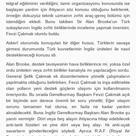
telgraf eğitiminin verildiğini, tamir organizasyonu konusunda ise
başlayan yardım için ihtiyacın söz konusu olduğunu belirterek,
örneğin dokuzyüz teknik uzmanın zırhlı araç-gereç bölümü için
istendiğini ekledi. Bunu takiben Sir Alan Brooke'un Türk
subaylarının İngiliz zırhlı birliklerinde inceleme yapmak önerisini,
Fevzi Çakmak olumlu buldu.
Askerî oturumda konuşulan bir diğer husus, Türklerin savaşa
girmesi durumunda Türk kuvvetlerinin İngiliz üniteleri ile nasıl
destekleneceği konusu idi.
Alan Brooke, destek tavsiyesinin hava birliklerince mi, yoksa özel
ordu üniteleri veya zırhlı birlikler kanalıyla mı yapılacağını sordu.
General Şefik Çakmak ek düzenlemelere yönelik çalışmaların
yapılmakta olduğunu belirtirken, Fevzi Çakmak ta inşa edilmekte
olan yolların yeni destek güçlerin ulaşımı için kullanılmasını
öneriyordu. Bu sırada Genelkurmay Başkanı Fevzi Çakmak açık
bir biçimde son derece önemli bir soru yöneltti; Eğer ulaşım
sorunu tamamen hal olursa, en fazla ne kadar yardım
alınabilecekti. Buna İngiliz Genelkurmay Başkanı Alan Brooke şu
yanıtı vermiştir: Dört veya beş alayın ihtiyacına hitap edebilecek
anti-tank füzeleri ve yine dört veya beş alay- hk anti-uçak
savarların gönderileceğini söyledi. Ayrıca R.A.F (Royal Air