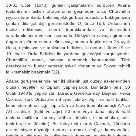
30-31 Ocak (1943) günleri çalışmalarını sürdüren Adana
toplantısının askerî oturumlarına geçmeden önce Churchill'in
siyasi oturumlarda belirtmiş olduğu bazı hususlara baktığımızda
şunları dile getirdiği görülmektedir. O, önce Türk Ordusu'nun
teçhiz edilmesini, sonra topraklarından ve üslerinden
yararlanılmasını ve son aşamada Türkiye'nin savaşa girmesini
öngören plânını sundu. Bir savaş anında İngiltere'nin 25 uçak
filosu, uçaksavar ve tanksavar birlikleri, iki motorlu tümeni 9 ve
10. İngiliz Ordu Birlikleri ile yardıma geleceğini vurguluyordu.
Churchill’in amacı, savaşa girmemek konusundaki Türk
gerekçelerini- bunlar yetersiz askerî donanım ve Sovyet tehtidi
idi - temelsiz bırakmaktı[
12
].
Adana görüşmelerinde her iki ülkenin üst düzey askerlerinden
oluşan heyetler iki toplantı yapmışlardır. Bunlardan birisi 30
Ocak 1943'te yapılmıştır. Burada Genelkurmay Başkanı Fevzi
Çakmak Türk Ordusu'nun ihtiyacı olarak; Ağır ve hafif tanklar,
kendinden atmalı ağır top, silâh ve hava topu, iki amaçlı A A ve
A/T silâhları (hafif ve ağır) 50 mm veya daha büyük hafif
makınah silâhlar, Tommy silâhları, tüfekler, el bombaları, anti-
tank torpilleri (füzeler). Bu listeye ek olarak Çakmak, Türklerin
acilen ihtiyaç duyduğu motorlu arabalar, değişik kamyoneüer,
traktörler gibi arazide kullanılacak donanım talebinde bulundu.