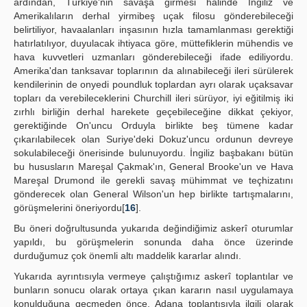
ardından, Türkiye'nin savaşa girmesi halinde İngiliz ve
Amerikalıların derhal yirmibeş uçak filosu gönderebileceği
belirtiliyor, havaalanları inşasının hızla tamamlanması gerektiği
hatırlatılıyor, duyulacak ihtiyaca göre, müttefiklerin mühendis ve
hava kuvvetleri uzmanları gönderebileceği ifade ediliyordu.
Amerika'dan tanksavar toplarının da alınabileceği ileri sürülerek
kendilerinin de onyedi poundluk toplardan ayrı olarak uçaksavar
topları da verebileceklerini Churchill ileri sürüyor, iyi eğitilmiş iki
zırhlı birliğin derhal harekete geçebileceğine dikkat çekiyor,
gerektiğinde On'uncu Orduyla birlikte beş tümene kadar
çıkarılabilecek olan Suriye'deki Dokuz'uncu ordunun devreye
sokulabileceği önerisinde bulunuyordu. İngiliz başbakanı bütün
bu hususların Mareşal Çakmak'ın, General Brooke'un ve Hava
Mareşal Drumond ile gerekli savaş mühimmat ve teçhizatını
gönderecek olan General Wilson'un hep birlikte tartışmalarını,
görüşmelerini öneriyordu[
16
].
Bu öneri doğrultusunda yukarıda değindiğimiz askerî oturumlar
yapıldı, bu görüşmelerin sonunda daha önce üzerinde
durduğumuz çok önemli altı maddelik kararlar alındı.
Yukarıda ayrıntısıyla vermeye çalıştığımız askerî toplantılar ve
bunların sonucu olarak ortaya çıkan kararın nasıl uygulamaya
konulduğuna geçmeden önce, Adana toplantısıyla ilgili olarak