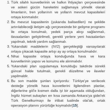
Türk silahlı kuvvetlerinin ve halkın ihtiyaçları çerçevesinde
ve askeri gücün hareketini sağlamaya yönelik olarak
limanların, tren yollarının ve yolların mevcut kapasiteleri
ortaya konmalıdır.
Bu mevcut kapasitenin (yukarıda balisedilen) ne şekilde
artırılabileceği iletişim ağı çerçevesinde bir gelişme programı
ile ortaya konulmalı, yedek parça akışı sağlanmalı,
ilavaalanları geliştirilmeli, gerekli yerlere yeni havaalanları
yapılmalı, teknik yardım sağlanmalı.
Yukarıdaki maddelerin (IV/2) gerçekleştiği varsayılarak
ortaya çıkacak kapasite artışı ay ay ortaya konulmalıdır.
Nihai kapasite ortaya konduğunda hava ve kara
kuvvetlerinin yapısı ve konumu ele alınmalıdır.
Yukarıdaki plan uygulamaya konulduğu takdirde sürekli
güncel halde tutulmalı, gerekli düzeltme ve ilaveler
yapilmaldir.
Bu son madde şunları içeriyordu: Türkiye'ye verilecek
desteğe yönelik hava kuvvetlerini ilgilendiren planlar,
diğerlerine göl'e kısmen dalla iyi bir aşamada olduğundan,
İngiliz hizmet subayları en kısa zamanda Ankara'ya gidei'ek
Türk Genelkurmayı ile irtibat lualinde olai'ak, ortak
operasyon planını yürürlüğe koymalıdır[
15
].