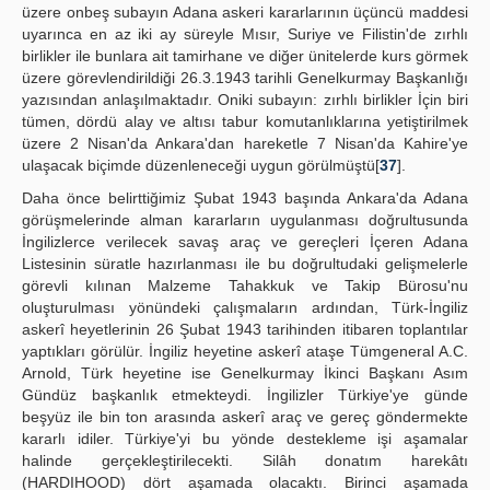
üzere onbeş subayın Adana askeri kararlarının üçüncü maddesi
uyarınca en az iki ay süreyle Mısır, Suriye ve Filistin'de zırhlı
birlikler ile bunlara ait tamirhane ve diğer ünitelerde kurs görmek
üzere görevlendirildiği 26.3.1943 tarihli Genelkurmay Başkanlığı
yazısından anlaşılmaktadır. Oniki subayın: zırhlı birlikler İçin biri
tümen, dördü alay ve altısı tabur komutanlıklarına yetiştirilmek
üzere 2 Nisan'da Ankara'dan hareketle 7 Nisan'da Kahire'ye
ulaşacak biçimde düzenleneceği uygun görülmüştü[
37
].
Daha önce belirttiğimiz Şubat 1943 başında Ankara'da Adana
görüşmelerinde alman kararların uygulanması doğrultusunda
İngilizlerce verilecek savaş araç ve gereçleri İçeren Adana
Listesinin süratle hazırlanması ile bu doğrultudaki gelişmelerle
görevli kılınan Malzeme Tahakkuk ve Takip Bürosu'nu
oluşturulması yönündeki çalışmaların ardından, Türk-İngiliz
askerî heyetlerinin 26 Şubat 1943 tarihinden itibaren toplantılar
yaptıkları görülür. İngiliz heyetine askerî ataşe Tümgeneral A.C.
Arnold, Türk heyetine ise Genelkurmay İkinci Başkanı Asım
Gündüz başkanlık etmekteydi. İngilizler Türkiye'ye günde
beşyüz ile bin ton arasında askerî araç ve gereç göndermekte
kararlı idiler. Türkiye'yi bu yönde destekleme işi aşamalar
halinde gerçekleştirilecekti. Silâh donatım harekâtı
(HARDIHOOD) dört aşamada olacaktı. Birinci aşamada