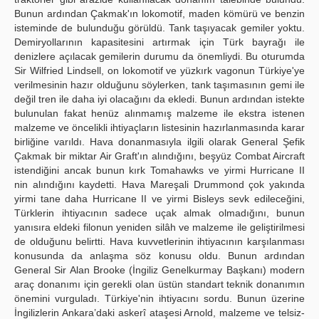
Bunun ardından Çakmak'ın lokomotif, maden kömürü ve benzin
isteminde de bulunduğu görüldü. Tank taşıyacak gemiler yoktu.
Demiryollarının kapasitesini artırmak için Türk bayrağı ile
denizlere açılacak gemilerin durumu da önemliydi. Bu oturumda
Sir Wilfried Lindsell, on lokomotif ve yüzkırk vagonun Türkiye'ye
verilmesinin hazır olduğunu söylerken, tank taşımasının gemi ile
değil tren ile daha iyi olacağını da ekledi. Bunun ardından istekte
bulunulan fakat henüz alınmamış malzeme ile ekstra istenen
malzeme ve öncelikli ihtiyaçların listesinin hazırlanmasında karar
birliğine varıldı. Hava donanmasıyla ilgili olarak General Şefik
Çakmak bir miktar Air Graft'ın alındığını, beşyüz Combat Aircraft
istendiğini ancak bunun kırk Tomahawks ve yirmi Hurricane II
nin alındığını kaydetti. Hava Mareşali Drummond çok yakında
yirmi tane daha Hurricane II ve yirmi Bisleys sevk edileceğini,
Türklerin ihtiyacının sadece uçak almak olmadığını, bunun
yanısıra eldeki filonun yeniden silâh ve malzeme ile geliştirilmesi
de olduğunu belirtti. Hava kuvvetlerinin ihtiyacının karşılanması
konusunda da anlaşma söz konusu oldu. Bunun ardından
General Sir Alan Brooke (İngiliz Genelkurmay Başkanı) modern
araç donanımı için gerekli olan üstün standart teknik donanımın
önemini vurguladı. Türkiye'nin ihtiyacını sordu. Bunun üzerine
İngilizlerin Ankara’daki askerî ataşesi Arnold, malzeme ve telsiz-