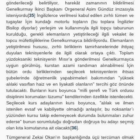
gönderileceği belirtiliyor, harekât zamanının bildirilmesi
Genelkurmay İkinci Başkanı Orgeneral Asim Gündüz imzasıyla
isteniyordu[
35
] İngilizlerce verilmesi kabul edilen zırhlı tümen ve
tugaylar İçin kundağı motorlu topların (bu toplara İngilizler
Bisilop diyorlar) yerleşim ve kullanımıyla ilgili topçu taburunun
kurulduğu, gerekli elemanların yetiştirileceği ilgili vekalet ile
topcu müfettişliklerine Genelkurmayca bildiriliyordu. Elemanların
yetiştirilmesi hususu, zırhlı birliklerin tamirhanelerinde ihtiyaç
duyulan teknisyenlerle de ilgili olarak ortaya çıktı. Toplam
yüzdoksaniki teknisyenin Mısır'a gönderilmesi Genelkurmayca
uygun görülmüş, kurstan azami randıman alınabilmesi İçin
bütün ordu birliklerinden seçilecek teknisyenlerin ihtsas
şubelerinde öğretmenlik yapabirmeleri bakımından "yüksek
alılaki vasıflan haiz ve en liyakatli olanların" tercihi göz önünde
tutulacaktı. Bunların kurs boyunca "milli şerefi ve Türk ordusu
disiplinini korumaları lüzumu" kendilerinden özellikle istenilecekti.
Seçilecek kurs adaylarının kurs boyunca, "alılak ve ilmen
istenilen evsaf ve kabiliyette olmadığı anlaşılır, bu noksanlar’ı
yüzünden kursu takip edemeyecek durumda bulunmaları zuhur
ederse" bunun sorumluluğu doğrudan doğruya bu adayı seçmiş
olan kıta komutanına ait olacaktı[
36
].
Tümgeneral Zekai Okan'ın başkanlığında üçü tercüman olmak