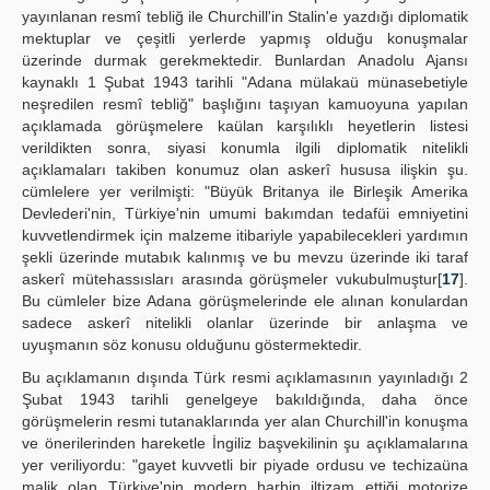
yayınlanan resmî tebliğ ile Churchill'in Stalin'e yazdığı diplomatik
mektuplar ve çeşitli yerlerde yapmış olduğu konuşmalar
üzerinde durmak gerekmektedir. Bunlardan Anadolu Ajansı
kaynaklı 1 Şubat 1943 tarihli "Adana mülakaü münasebetiyle
neşredilen resmî tebliğ" başlığını taşıyan kamuoyuna yapılan
açıklamada görüşmelere kaülan karşılıklı heyetlerin listesi
verildikten sonra, siyasi konumla ilgili diplomatik nitelikli
açıklamaları takiben konumuz olan askerî hususa ilişkin şu.
cümlelere yer verilmişti: "Büyük Britanya ile Birleşik Amerika
Devlederi'nin, Türkiye'nin umumi bakımdan tedafüi emniyetini
kuvvetlendirmek için malzeme itibariyle yapabilecekleri yardımın
şekli üzerinde mutabık kalınmış ve bu mevzu üzerinde iki taraf
askerî mütehassısları arasında görüşmeler vukubulmuştur[
17
].
Bu cümleler bize Adana görüşmelerinde ele alınan konulardan
sadece askerî nitelikli olanlar üzerinde bir anlaşma ve
uyuşmanın söz konusu olduğunu göstermektedir.
Bu açıklamanın dışında Türk resmi açıklamasının yayınladığı 2
Şubat 1943 tarihli genelgeye bakıldığında, daha önce
görüşmelerin resmi tutanaklarında yer alan Churchill'in konuşma
ve önerilerinden hareketle İngiliz başvekilinin şu açıklamalarına
yer veriliyordu: "gayet kuvvetli bir piyade ordusu ve techizaüna
malik olan Türkiye'nin modern harbin iltizam ettiği motorize