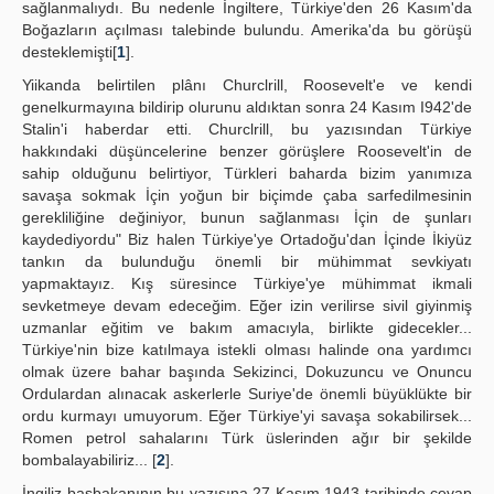
sağlanmalıydı. Bu nedenle İngiltere, Türkiye'den 26 Kasım'da
Boğazların açılması talebinde bulundu. Amerika'da bu görüşü
desteklemişti[
1
].
Yiikanda belirtilen plânı Churclrill, Roosevelt'e ve kendi
genelkurmayına bildirip olurunu aldıktan sonra 24 Kasım I942'de
Stalin'i haberdar etti. Churclrill, bu yazısından Türkiye
hakkındaki düşüncelerine benzer görüşlere Roosevelt'in de
sahip olduğunu belirtiyor, Türkleri baharda bizim yanımıza
savaşa sokmak İçin yoğun bir biçimde çaba sarfedilmesinin
gerekliliğine değiniyor, bunun sağlanması İçin de şunları
kaydediyordu" Biz halen Türkiye'ye Ortadoğu'dan İçinde İkiyüz
tankın da bulunduğu önemli bir mühimmat sevkiyatı
yapmaktayız. Kış süresince Türkiye'ye mühimmat ikmali
sevketmeye devam edeceğim. Eğer izin verilirse sivil giyinmiş
uzmanlar eğitim ve bakım amacıyla, birlikte gidecekler...
Türkiye'nin bize katılmaya istekli olması halinde ona yardımcı
olmak üzere bahar başında Sekizinci, Dokuzuncu ve Onuncu
Ordulardan alınacak askerlerle Suriye'de önemli büyüklükte bir
ordu kurmayı umuyorum. Eğer Türkiye'yi savaşa sokabilirsek...
Romen petrol sahalarını Türk üslerinden ağır bir şekilde
bombalayabiliriz... [
2
].
İngiliz başbakanının bu yazısına 27 Kasım 1943 tarihinde cevap