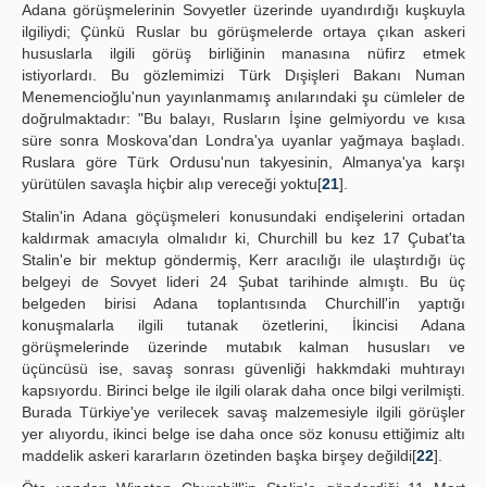
Adana görüşmelerinin Sovyetler üzerinde uyandırdığı kuşkuyla
ilgiliydi; Çünkü Ruslar bu görüşmelerde ortaya çıkan askeri
hususlarla ilgili görüş birliğinin manasına nüfirz etmek
istiyorlardı. Bu gözlemimizi Türk Dışişleri Bakanı Numan
Menemencioğlu'nun yayınlanmamış anılarındaki şu cümleler de
doğrulmaktadır: "Bu balayı, Rusların İşine gelmiyordu ve kısa
süre sonra Moskova'dan Londra'ya uyanlar yağmaya başladı.
Ruslara göre Türk Ordusu'nun takyesinin, Almanya'ya karşı
yürütülen savaşla hiçbir alıp vereceği yoktu[
21
].
Stalin'in Adana göçüşmeleri konusundaki endişelerini ortadan
kaldırmak amacıyla olmalıdır ki, Churchill bu kez 17 Çubat'ta
Stalin'e bir mektup göndermiş, Kerr aracılığı ile ulaştırdığı üç
belgeyi de Sovyet lideri 24 Şubat tarihinde almıştı. Bu üç
belgeden birisi Adana toplantısında Churchill'in yaptığı
konuşmalarla ilgili tutanak özetlerini, İkincisi Adana
görüşmelerinde üzerinde mutabık kalman hususları ve
üçüncüsü ise, savaş sonrası güvenliği hakkmdaki muhtırayı
kapsıyordu. Birinci belge ile ilgili olarak daha once bilgi verilmişti.
Burada Türkiye'ye verilecek savaş malzemesiyle ilgili görüşler
yer alıyordu, ikinci belge ise daha once söz konusu ettiğimiz altı
maddelik askeri kararların özetinden başka birşey değildi[
22
].