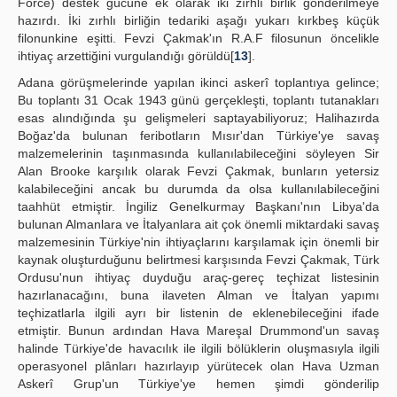
Force) destek gücüne ek olarak iki zırhlı birlik gönderilmeye
hazırdı. İki zırhlı birliğin tedariki aşağı yukarı kırkbeş küçük
filonunkine eşitti. Fevzi Çakmak'ın R.A.F filosunun öncelikle
ihtiyaç arzettiğini vurgulandığı görüldü[
13
].
Adana görüşmelerinde yapılan ikinci askerî toplantıya gelince;
Bu toplantı 31 Ocak 1943 günü gerçekleşti, toplantı tutanakları
esas alındığında şu gelişmeleri saptayabiliyoruz; Halihazırda
Boğaz'da bulunan feribotların Mısır'dan Türkiye'ye savaş
malzemelerinin taşınmasında kullanılabileceğini söyleyen Sir
Alan Brooke karşılık olarak Fevzi Çakmak, bunların yetersiz
kalabileceğini ancak bu durumda da olsa kullanılabileceğini
taahhüt etmiştir. İngiliz Genelkurmay Başkanı'nın Libya'da
bulunan Almanlara ve İtalyanlara ait çok önemli miktardaki savaş
malzemesinin Türkiye'nin ihtiyaçlarını karşılamak için önemli bir
kaynak oluşturduğunu belirtmesi karşısında Fevzi Çakmak, Türk
Ordusu'nun ihtiyaç duyduğu araç-gereç teçhizat listesinin
hazırlanacağını, buna ilaveten Alman ve İtalyan yapımı
teçhizatlarla ilgili ayrı bir listenin de eklenebileceğini ifade
etmiştir. Bunun ardından Hava Mareşal Drummond'un savaş
halinde Türkiye'de havacılık ile ilgili bölüklerin oluşmasıyla ilgili
operasyonel plânları hazırlayıp yürütecek olan Hava Uzman
Askerî Grup'un Türkiye'ye hemen şimdi gönderilip