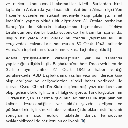
ve mekanı konusundaki alternatifler izledi. Bunlardan birisi
toplantının Ankara'da yapılması idi, fakat buna Alman elçisi Von
Papen'e düzenlenen suikast nedeniyle karşı çıkılmışü. İsmet
İnönü'nün yapmış olduğu bir diğer öneri 31 Ocakta başbakan
Saraçoğlu ile Kıbrıs'ta buluşulması biçimindeydi. Türkiye
tarafından önerilen bir başka seçenekte Türk sınırları içerisinde,
uygun bir yerde gizli olarak bir trende yapılması idi. Bu
çerçevedeki çalışmaların sonucunda 30 Ocak 1943 tarihinde
Adana'da toplantının düzenlenmesi kararlaştırılmış oldu[
8
].
Adana görüşmelerinin kararlaştırılan yer ve zamanda
yapılacağına ilişkin İngiliz Başbakanı'nın hem Roosevelt hem de
Stalin'e aynı tarihte 27 Ocak 1943'te haber verdiği
görülmektedir. ABD Başbakanına yazılan yazı son derece kısa
olup görüşme ve gelişmelerden sürekli haber verileceği ile
ilgiliydi. Oysa, Churchill'in Stalin’e gönderdiği yazı oldukça uzun
olup, gelişmelerle ilgili ayrıntılı bilgi veriyordu. Türk başbakanının
Türkiye'nin yan savunma gücünün artırılması ile ilgili plânının
kalben desteklendiğinin yer aldığı yazıda, gelişme ve
görüşmelerle ilgili sürekli haber verileceği de eklenmişti. Toplantı
sonuçlarının arzu edildiği takdirde dünya kamuoyuna
açıklanabileceği de söz konusu ediliyordu[
9
].