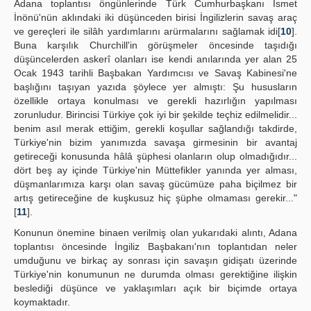
Adana toplantısı öngünlerinde Türk Cumhurbaşkanı İsmet
İnönü'nün aklındaki iki düşünceden birisi İngilizlerin savaş araç
ve gereçleri ile silâh yardımlarını arürmalarını sağlamak idi[
10
].
Buna karşılık Churchill'in görüşmeler öncesinde taşıdığı
düşüncelerden askerî olanları ise kendi anılarında yer alan 25
Ocak 1943 tarihli Başbakan Yardımcısı ve Savaş Kabinesi'ne
başlığını taşıyan yazıda şöylece yer almıştı: Şu hususların
özellikle ortaya konulması ve gerekli hazırlığın yapılması
zorunludur. Birincisi Türkiye çok iyi bir şekilde teçhiz edilmelidir...
benim asıl merak ettiğim, gerekli koşullar sağlandığı takdirde,
Türkiye'nin bizim yanımızda savaşa girmesinin bir avantaj
getireceği konusunda hâlâ şüphesi olanların olup olmadığıdır...
dört beş ay içinde Türkiye'nin Müttefikler yanında yer alması,
düşmanlarımıza karşı olan savaş gücümüze paha biçilmez bir
artış getireceğine de kuşkusuz hiç şüphe olmaması gerekir..."
[
11
].
Konunun önemine binaen verilmiş olan yukarıdaki alıntı, Adana
toplantısı öncesinde İngiliz Başbakanı'nın toplantıdan neler
umduğunu ve birkaç ay sonrası için savaşın gidişatı üzerinde
Türkiye'nin konumunun ne durumda olması gerektiğine ilişkin
beslediği düşünce ve yaklaşımları açık bir biçimde ortaya
koymaktadır.