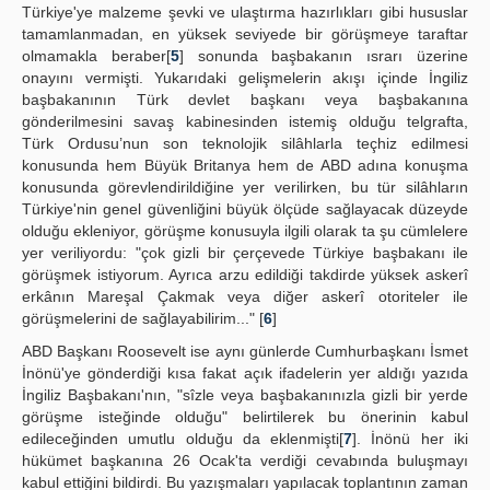
Türkiye'ye malzeme şevki ve ulaştırma hazırlıkları gibi hususlar
tamamlanmadan, en yüksek seviyede bir görüşmeye taraftar
olmamakla beraber[
5
] sonunda başbakanın ısrarı üzerine
onayını vermişti. Yukarıdaki gelişmelerin akışı içinde İngiliz
başbakanının Türk devlet başkanı veya başbakanına
gönderilmesini savaş kabinesinden istemiş olduğu telgrafta,
Türk Ordusu’nun son teknolojik silâhlarla teçhiz edilmesi
konusunda hem Büyük Britanya hem de ABD adına konuşma
konusunda görevlendirildiğine yer verilirken, bu tür silâhların
Türkiye'nin genel güvenliğini büyük ölçüde sağlayacak düzeyde
olduğu ekleniyor, görüşme konusuyla ilgili olarak ta şu cümlelere
yer veriliyordu: "çok gizli bir çerçevede Türkiye başbakanı ile
görüşmek istiyorum. Ayrıca arzu edildiği takdirde yüksek askerî
erkânın Mareşal Çakmak veya diğer askerî otoriteler ile
görüşmelerini de sağlayabilirim..." [
6
]
ABD Başkanı Roosevelt ise aynı günlerde Cumhurbaşkanı İsmet
İnönü'ye gönderdiği kısa fakat açık ifadelerin yer aldığı yazıda
İngiliz Başbakanı'nın, "sîzle veya başbakanınızla gizli bir yerde
görüşme isteğinde olduğu" belirtilerek bu önerinin kabul
edileceğinden umutlu olduğu da eklenmişti[
7
]. İnönü her iki
hükümet başkanına 26 Ocak'ta verdiği cevabında buluşmayı
kabul ettiğini bildirdi. Bu yazışmaları yapılacak toplantının zaman