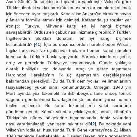
Asım Gündüz'ün katıldıkları toplantılar yapılmıştır. Wilson'a göre
Türkler, ilerdeki saldırı harekâtı konusunda tartışmalara katılmak
için önceden uyarılmışlardı. Kendisi ise Ankara'ya birtakım savaş
plânlarını formüle etmek için gelmişti. Kafasında şu sorular yer
etmişti: Türkiye, Mihver'e karşı en iyi hangi biçimde
savaşabilirdi? Ordusu en çabuk nasıl hizmete girebilirdi? Türkler,
İngiltere'den aldıkları donatımı en iyi hangi biçimde
kullanabilirdi? [
41
]. İşte bu düşüncelerden hareket eden Wilson,
İngiliz tanksavar ve uçaksavar toplarını hemen kabul etmeleri
konusunda Türklere baskı yapıyordu. Sorunlar içinde en çetini,
araç ve gereçlerin Türkiye'ye taşınmasıydı. Günde yaklaşık
olarak binikiyüz ton dolayında araç ve gereç taşınması
Hardihood Harekâtı'nın ilk üç aşamasının gerçekleşmesi
bakımından gerekliydi. Bu da Türk demiryolları ve limanlarının
taşıyabileceği yükün sınırı konumundaydı. Örneğin, 1943 yılı
Mart ayında yüz lokomotif ile ikibinbeşyüz tane onbeş tonluk
vagonun gönderilmesi kararlaştırılmıştı; bunların yarısı hemen
teslim edilecekti. Bu karar lokomotiflerin yakıt sorununu
gündeme getirdi. Kömür sıkıntısı çekilmiyordu; sorun, kömürün
Türkiye'nin güney bölgelerine taşınmasında deniz yolundan
nasıl yararlanılacağı yani gemi sıkıntısı idi[
42
]. Bu noktada yani
Wilson'un iddiaları hususunda Türk Genelkurmayı'nca 21 Nisan
1943 tarihinde Başbakanlık ile Dışişleri Bakanlığı'na gönderilmiş