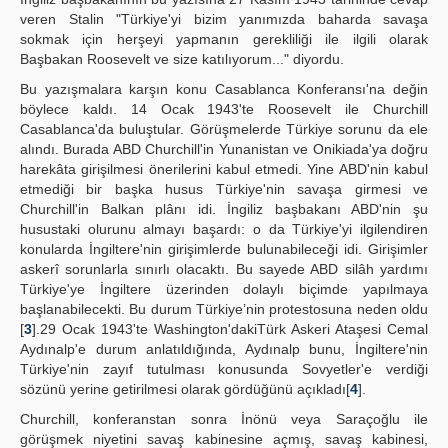
veren Stalin "Türkiye'yi bizim yanımızda baharda savaşa
sokmak için herşeyi yapmanın gerekliliği ile ilgili olarak
Başbakan Roosevelt ve size katılıyorum..." diyordu.
Bu yazışmalara karşın konu Casablanca Konferansı'na değin
böylece kaldı. 14 Ocak 1943'te Roosevelt ile Churchill
Casablanca'da buluştular. Görüşmelerde Türkiye sorunu da ele
alındı. Burada ABD Churchill'in Yunanistan ve Onikiada'ya doğru
harekâta girişilmesi önerilerini kabul etmedi. Yine ABD'nin kabul
etmediği bir başka husus Türkiye'nin savaşa girmesi ve
Churchill'in Balkan plânı idi. İngiliz başbakanı ABD'nin şu
husustaki olurunu almayı başardı: o da Türkiye'yi ilgilendiren
konularda İngiltere'nin girişimlerde bulunabileceği idi. Girişimler
askerî sorunlarla sınırlı olacaktı. Bu sayede ABD silâh yardımı
Türkiye'ye İngiltere üzerinden dolaylı biçimde yapılmaya
başlanabilecekti. Bu durum Türkiye’nin protestosuna neden oldu
[
3
].29 Ocak 1943'te Washington'dakiTürk Askeri Ataşesi Cemal
Aydınalp'e durum anlatıldığında, Aydınalp bunu, İngiltere'nin
Türkiye'nin zayıf tutulması konusunda Sovyetler'e verdiği
sözünü yerine getirilmesi olarak gördüğünü açıkladı[
4
].
Churchill, konferanstan sonra İnönü veya Saraçoğlu ile
görüşmek niyetini savaş kabinesine açmış, savaş kabinesi,