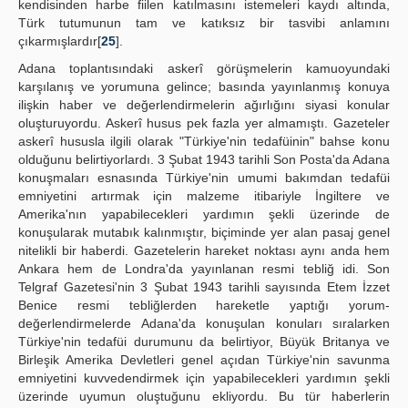
kendisinden harbe fiilen katılmasını istemeleri kaydı altında,
Türk tutumunun tam ve katıksız bir tasvibi anlamını
çıkarmışlardır[
25
].
Adana toplantısındaki askerî görüşmelerin kamuoyundaki
karşılanış ve yorumuna gelince; basında yayınlanmış konuya
ilişkin haber ve değerlendirmelerin ağırlığını siyasi konular
oluşturuyordu. Askerî husus pek fazla yer almamıştı. Gazeteler
askerî hususla ilgili olarak "Türkiye'nin tedafüinin" bahse konu
olduğunu belirtiyorlardı. 3 Şubat 1943 tarihli Son Posta'da Adana
konuşmaları esnasında Türkiye'nin umumi bakımdan tedafüi
emniyetini artırmak için malzeme itibariyle İngiltere ve
Amerika'nın yapabilecekleri yardımın şekli üzerinde de
konuşularak mutabık kalınmıştır, biçiminde yer alan pasaj genel
nitelikli bir haberdi. Gazetelerin hareket noktası aynı anda hem
Ankara hem de Londra'da yayınlanan resmi tebliğ idi. Son
Telgraf Gazetesi'nin 3 Şubat 1943 tarihli sayısında Etem İzzet
Benice resmi tebliğlerden hareketle yaptığı yorum-
değerlendirmelerde Adana'da konuşulan konuları sıralarken
Türkiye'nin tedafüi durumunu da belirtiyor, Büyük Britanya ve
Birleşik Amerika Devletleri genel açıdan Türkiye'nin savunma
emniyetini kuvvedendirmek için yapabilecekleri yardımın şekli
üzerinde uyumun oluştuğunu ekliyordu. Bu tür haberlerin