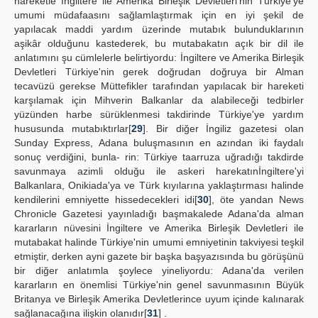
hareketle İngiltere ile Amerika Birleşik Devletieri'nin Türkiye'ye
umumi müdafaasını sağlamlaştırmak için en iyi şekil de
yapılacak maddi yardım üzerinde mutabık bulunduklarının
aşikâr olduğunu kastederek, bu mutabakatın açık bir dil ile
anlatımını şu cümlelerle belirtiyordu: İngiltere ve Amerika Birleşik
Devletleri Türkiye'nin gerek doğrudan doğruya bir Alman
tecavüzü gerekse Müttefikler tarafından yapılacak bir hareketi
karşılamak için Mihverin Balkanlar da alabileceği tedbirler
yüzünden harbe sürüklenmesi takdirinde Türkiye'ye yardım
hususunda mutabıktırlar[
29
]. Bir diğer İngiliz gazetesi olan
Sunday Express, Adana buluşmasının en azından iki faydalı
sonuç verdiğini, bunla- rin: Türkiye taarruza uğradığı takdirde
savunmaya azimli olduğu ile askeri harekatınİngiltere'yi
Balkanlara, Onikiada'ya ve Türk kıyılarına yaklaştırması halinde
kendilerini emniyette hissedecekleri idi[
30
], öte yandan News
Chronicle Gazetesi yayınladığı başmakalede Adana'da alman
kararların nüvesini İngiltere ve Amerika Birleşik Devletleri ile
mutabakat halinde Türkiye'nin umumi emniyetinin takviyesi teşkil
etmiştir, derken ayni gazete bir başka başyazısında bu görüşünü
bir diğer anlatımla şoylece yineliyordu: Adana'da verilen
kararların en önemlisi Türkiye'nin genel savunmasının Büyük
Britanya ve Birleşik Amerika Devletlerince uyum içinde kalınarak
sağlanacağına ilişkin olanıdır[
31
] .