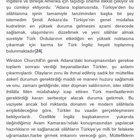
İngiltere ve Birleşik Amerika için taşıdığı öneme dikkat çekiyor ve
şu cümleyi ekliyordu: "Adana toplanusında, Türkiye'den bu
silâhlanma işinin tamamiyle tanziminden başka bir şey
istemedim Şimdi Ankara'da Türkiye'nin genel müdafaa
kudretinin en yüksek duruma gelmesini azami derecede
sağlamak, ulaşımlarını düzeltmek ve yeni silâhlar almak
suretiyle Türk Ordularının etkinliğini en yüksek noktasına
çıkarmak için karma bir Türk İngiliz heyeti toplanmış
bulunmaktadır[
24
].
Winston Churchill'in gerek Adana'daki konuşmasından gerekse
toplantı sonrası verdiği beyanatlardan Türkler, şu anlamı
çıkarmışlardı. Olayların zoru ile ihmal edilmiş sadık bir müttefike
askerî durumun gerektirdiği maddi ve manevi huzuru sağlamak
ve onu, zamanı geldiğinde, ister düşman saldırısının, ister silâhlı
ihtilâfa fiilen müdahaleyi icap ettiren Türk menfaatlerinin
gerektirdiği kararı serbestçe alacak duruma getirmek. Bu
vaziyete ancak bol miktarda donatım ve modern silâhlarla
erişilebileceğine göre, Türkler bu vaadin gerçekleşmesini
bekliyorlardı. Özellikle İngiliz başbakanının yukarıda
değindiğimiz Avam Kamarası'ndaki konuşmasından yapılacak
hazırlıkların ve sağlanacak silâhların Türkiye'ye milli bir felakete
uğramadan,harbe girmek imkanını vereceği gün, Müttefiklerin