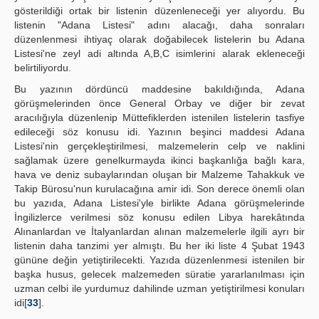
gösterildiği ortak bir listenin düzenleneceği yer alıyordu. Bu
listenin "Adana Listesi" adını alacağı, daha sonraları
düzenlenmesi ihtiyaç olarak doğabilecek listelerin bu Adana
Listesi'ne zeyl adi altında A,B,C isimlerini alarak ekleneceği
belirtiliyordu.
Bu yazının dördüncü maddesine bakıldığında, Adana
görüşmelerinden önce General Orbay ve diğer bir zevat
aracılığıyla düzenlenip Müttefiklerden istenilen listelerin tasfiye
edileceği söz konusu idi. Yazının beşinci maddesi Adana
Listesi'nin gerçekleştirilmesi, malzemelerin celp ve naklini
sağlamak üzere genelkurmayda ikinci başkanlığa bağlı kara,
hava ve deniz subaylarından oluşan bir Malzeme Tahakkuk ve
Takip Bürosu'nun kurulacağına amir idi. Son derece önemli olan
bu yazıda, Adana Listesi'yle birlikte Adana görüşmelerinde
İngilizlerce verilmesi söz konusu edilen Libya harekâtında
Alınanlardan ve İtalyanlardan alınan malzemelerle ilgili ayrı bir
listenin daha tanzimi yer almıştı. Bu her iki liste 4 Şubat 1943
gününe değin yetiştirilecekti. Yazıda düzenlenmesi istenilen bir
başka husus, gelecek malzemeden süratie yararlanılması için
uzman celbi ile yurdumuz dahilinde uzman yetiştirilmesi konuları
idi[
33
].