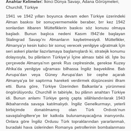
Anahtar Kelimeler:
İkinci Dünya Savaşı, Adana Görüşmeleri,
Churchill, Türkiye
Publication Policies
1941 ve 1942 yılları boyunca devam eden Türkiye üzerindeki
Guidelines
Alman baskısı bir sonuçvermemekle beraber, brr kez 1942
sonlardan itibaren Müttefiklerin baskısı söz konusu olmaya
Contact Us
başladı. Bunun başlıca nedeni Kasım I942'de başlayan
Stalingrad Savaşı'nı Almanların kaybetmesiydi. Müttefikler,
Almanya'yı kesin kalıcı bir sonuç verecek yenilgiye uğratmak İçin
seri askeri planlar liazırlamaya başlamışlardı ki, stratejik konumu
dolayısıyla, bu plânların Türkiye'yi İçine alması tabii idi. İşte bu
çerçevede Almanya'nın gerek Rus ceplresinde, gerekse Kuzey
Afrika'da yenilgiye uğraması bilhassa İngiliz başvekiline. Batı
Avrupa'dan veya Güney Avrupa'dan bir cephe açarak
Almanya'ya bir saptırma hareketi verdirmek düşüncesini illram
etti. Buna göre, Türkiye Üzerinden Balkanlar'a yürünmesi
öngörülüyordu. Churchill in tabiriyle, bu plânın anahtarı Türkiye
idi. Bunun anlamı Türkiye geniş çapta silâhlandırılarak 1943
ilkbaharında savaşa katılmalıydı. İngiliz Genelkurmayı, yeterli
birbiçimde donatılmamış olan Türk Ordııstı'nun
savaştaİngiltere'ye bir katkıda bulunamayacağına inanıyordu.
Onlara göre İngiliz Ordusu Türk topraklarından yararlanmalı,
buradaki hava üslerinden Romanya petrollerinin bombalanması