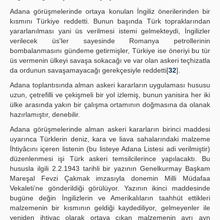
Adana görüşmelerinde ortaya konulan İngiliz önerilerinden bir
kısmını Türkiye reddetti. Bunun başında Türk topraklarından
yararlanılması yani üs verilmesi istemi gelmekteydi, İngilizler
verilecek üs'ler sayesinde Romanya petrollerinin
bombalanmasını gündeme getirmişler, Türkiye ise öneriyi bu tür
üs vermenin ülkeyi savaşa sokacağı ve var olan askeri teçhizatla
da ordunun savaşamayacağı gerekçesiyle reddetti[
32
].
Adana toplantısında alman askeri kararların uygulaması hususu
uzun, çetrefilli ve çekişmeli bir yol izlemiş, bunun yanisira her iki
ülke arasında yakın bir çalışma ortamının doğmasına da olanak
hazırlamıştır, denebilir.
Adana görüşmelerinde alman askeri kararların birinci maddesi
uyarınca Türklerin deniz, kara ve liava sahalarındaki malzeme
İhtiyâcını içeren listenin (bu listeye Adana Listesi adi verilmiştir)
düzenlenmesi işi Türk askeri temsilcilerince yapılacaktı. Bu
hususla ilgili 2.2.1943 tarihli bir yazının Genelkurmay Başkam
Mareşal Fevzi Çakmak imzasıyla donemin Milli Müdafaa
Vekaleti’ne gönderildiği görülüyor. Yazının ikinci maddesinde
bugüne değin İngilizlerin ve Amerikalıların taahhüt ettikleri
malzemenin bir kısmının geldiği kaydediliyor, gelmeyenler ile
yeniden ihtiyaç olarak ortaya çıkan malzemenin ayrı ayn