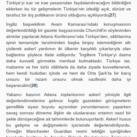
Türkiye'yi icar ve irae yasasından faydalandıracağını bildirdiğini
eklerken bu tür gelişmelerin Türkiye'nin izlediği açık, dürüst ve
tarafsız bir dış politikanın ürünü olduğunu açıklıyordu[
27
].
İngiliz başvekilinin Avam Kamarası'ndaki konuşmasının
değerlendirildiği bir gazete başyazısında Churchill’in söylevinden
alıntılar yapılarak Adana Konferansı'nda Türkiye'den, silâhlanma
işinin tamamiyle tanziminden başka birşey istemediğinin altı
çizilerek askerî yardımın iki ülkenin karşılıklı çıkarlarıyla olan
bağlantısı şöylece ifade ediliyordu: "İngiltere Türkiye'yi daima
daha kuvvetli görmekte menfaat bulmaktadır. Türkiye ise,
malzeme ve her türlü silâhlarla da daha ziyade kuvvetlenerek,
hem kendi hudutları içinde ve hem de Orta Şark’ta bir barış
unsuru bir nizam unsuru olmak vazifesini daha iyi
başaracaktır[
28
].
Yabancı basının Adana toplantısının askerî yönüyle ilgili
değerlendirmelerine gelince: İngiliz gazeteleri görüşmelerin
genellikle siyasi boyutu açısından yorumlamasını yaparken
savaş sonrası döneme ilişkin de uluslararası ortamın nasıl bir
şekle dönüşeceğine ait tahminlerde bulunuyorlardı. Askerî husus
bu gelişme ve değişmelerin içerisinde değerlendiriliyordu.
Örneğin Manchester Guardian resmi tebliğin içeriğinden