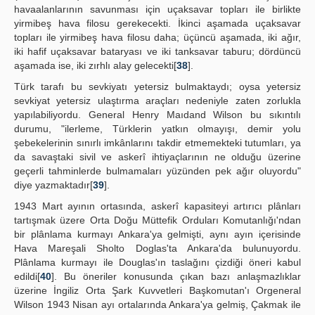
havaalanlarının savunması için uçaksavar topları ile birlikte
yirmibeş hava filosu gerekecekti. İkinci aşamada uçaksavar
topları ile yirmibeş hava filosu daha; üçüncü aşamada, iki ağır,
iki hafif uçaksavar bataryası ve iki tanksavar taburu; dördüncü
aşamada ise, iki zırhlı alay gelecekti[
38
].
Türk tarafı bu sevkiyatı yetersiz bulmaktaydı; oysa yetersiz
sevkiyat yetersiz ulaştırma araçları nedeniyle zaten zorlukla
yapılabiliyordu. General Henry Maıdand Wilson bu sıkıntılı
durumu, "ilerleme, Türklerin yatkın olmayışı, demir yolu
şebekelerinin sınırlı imkânlarını takdir etmemekteki tutumları, ya
da savaştaki sivil ve askerî ihtiyaçlarının ne olduğu üzerine
geçerli tahminlerde bulmamaları yüzünden pek ağır oluyordu"
diye yazmaktadır[
39
].
1943 Mart ayının ortasında, askerî kapasiteyi artırıcı plânları
tartışmak üzere Orta Doğu Müttefik Orduları Komutanlığı'ndan
bir plânlama kurmayı Ankara'ya gelmişti, aynı ayın içerisinde
Hava Mareşali Sholto Doglas'ta Ankara'da bulunuyordu.
Plânlama kurmayı ile Douglas'ın taslağını çizdiği öneri kabul
edildi[
40
]. Bu öneriler konusunda çıkan bazı anlaşmazlıklar
üzerine İngiliz Orta Şark Kuvvetleri Başkomutan'ı Orgeneral
Wilson 1943 Nisan ayı ortalarında Ankara'ya gelmiş, Çakmak ile