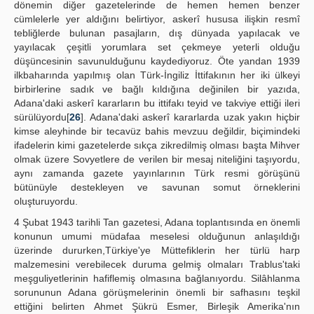
dönemin diğer gazetelerinde de hemen hemen benzer
cümlelerle yer aldığını belirtiyor, askerî hususa ilişkin resmî
tebliğlerde bulunan pasajların, dış dünyada yapılacak ve
yayılacak çeşitli yorumlara set çekmeye yeterli olduğu
düşüncesinin savunulduğunu kaydediyoruz. Öte yandan 1939
ilkbaharında yapılmış olan Türk-İngiliz İttifakının her iki ülkeyi
birbirlerine sadık ve bağlı kıldığına değinilen bir yazıda,
Adana'daki askerî kararların bu ittifakı teyid ve takviye ettiği ileri
sürülüyordu[
26
]. Adana'daki askerî kararlarda uzak yakın hiçbir
kimse aleyhinde bir tecavüz bahis mevzuu değildir, biçimindeki
ifadelerin kimi gazetelerde sıkça zikredilmiş olması başta Mihver
olmak üzere Sovyetlere de verilen bir mesaj niteliğini taşıyordu,
aynı zamanda gazete yayınlarının Türk resmi görüşünü
bütünüyle destekleyen ve savunan somut örneklerini
oluşturuyordu.
4 Şubat 1943 tarihli Tan gazetesi, Adana toplantısında en önemli
konunun umumi müdafaa meselesi olduğunun anlaşıldığı
üzerinde dururken,Türkiye'ye Müttefiklerin her türlü harp
malzemesini verebilecek duruma gelmiş olmaları Trablus'taki
meşguliyetlerinin hafiflemiş olmasına bağlanıyordu. Silâhlanma
sorununun Adana görüşmelerinin önemli bir safhasını teşkil
ettiğini belirten Ahmet Şükrü Esmer, Birleşik Amerika'nın