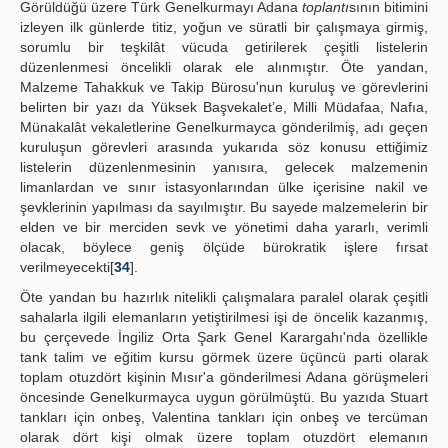
Görüldüğü üzere Türk Genelkurmayı Adana
toplantı
sının bitimini
izleyen ilk günlerde titiz, yoğun ve süratli bir çalışmaya girmiş,
sorumlu bir teşkilât vücuda getirilerek çeşitli listelerin
düzenlenmesi öncelikli olarak ele alınmıştır. Öte yandan,
Malzeme Tahakkuk ve Takip Bürosu'nun kuruluş ve görevlerini
belirten bir yazı da Yüksek Başvekalet’e, Milli Müdafaa, Nafıa,
Münakalât vekaletlerine Genelkurmayca gönderilmiş, adı geçen
kuruluşun görevleri arasında yukarıda söz konusu ettiğimiz
listelerin düzenlenmesinin yanısıra, gelecek malzemenin
limanlardan ve sınır istasyonlarından ülke içerisine nakil ve
şevklerinin yapılması da sayılmıştır. Bu sayede malzemelerin bir
elden ve bir merciden sevk ve yönetimi daha yararlı, verimli
olacak, böylece geniş ölçüde bürokratik işlere fırsat
verilmeyecekti[
34
].
Öte yandan bu hazırlık nitelikli çalışmalara paralel olarak çeşitli
sahalarla ilgili elemanların yetiştirilmesi işi de öncelik kazanmış,
bu çerçevede İngiliz Orta Şark Genel Karargahı'nda özellikle
tank talim ve eğitim kursu görmek üzere üçüncü parti olarak
toplam otuzdört kişinin Mısır'a gönderilmesi Adana görüşmeleri
öncesinde Genelkurmayca uygun görülmüştü. Bu yazıda Stuart
tankları için onbeş, Valentina tankları için onbeş ve tercüman
olarak dört kişi olmak üzere toplam otuzdört elemanın