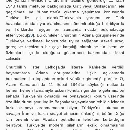
Öte yandan Winston Churchill'in Stalin'e gönderdiği 11 Mart
1943 tarihli mektuba baktığımızda Girit veya Onikiada'nın ele
geçirilmesi ve Yunanistan'a çıkarma yapılması konusunda
Türkiye ile ilgili olarak,"Türkiye'nin yardımı ve Türk
havaalanlarından yararlanılmasının önemli olduğu belirtiliyordu
ve Türklerden uygun bir zamanda ricada bulunulacağı
ekleniyordu[
23
]. Bu cümleler Churchill'in Adana görüşmelerinde
Türkiye'ye verilmesi konusunda uyum sağlanan askerî araç,
gereç ve teçhizatın bir çeşit karşılığı olarak ne tür istem ve
özlemlerin içinde olduğunu göstermesi bakımından dikkat
çekicidir.
Churchill'in ister Lefkoşa'da isterse Kahire'de verdiği
beyanatlarda Adana görüşmelerine ilişkin açıklamada
bulunurken, bu toplantının askerî yönüne girmediği görülür. O,
Avam Kamarası'nda 11 Şubat 1943'te söylediği nutkunda
hemen hemen tamamiyle askerî konuları gündeme getirmiş, bu
sahada Türkiye'nin oynadığı ve oynayacağı konum üzerinde
özellikle durmuştur. İngiliz Başbakanı yayınlanan tebliğin içinden
fazla bir şeyin aranmamasını istiyor; Türkiye'nin tutumunun
savaşın İran ve Irak'a sirayet etmesini önlediğini, bütün Doğu
için önemli olan Abadan petrollerini tehditten kurtardığını
belirtiyor, Türkiye'de modern silâhların eksik olmamasının