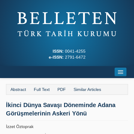
ISSN:
0041-4255
e-ISSN:
2791-6472
Home
Abstract
Full Text
PDF
Similar Articles
About
İkinci Dünya Savaşı Döneminde Adana
Journal Boards
Görüşmelerinin Askeri Yönü
Writing Rules
İzzet Öztoprak
Principles