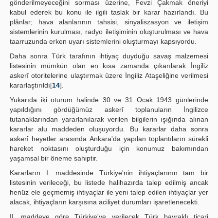
gönderilmeyeceğini sorması üzerine, Fevzi Çakmak öneriyi
kabul ederek bu konu ile ilgili taslak bir karar hazırlandı. Bu
plânlar; hava alanlarının tahsisi, sinyaliszasyon ve iletişim
sistemlerinin kurulması, radyo iletişiminin oluşturulması ve hava
taarruzunda erken uyarı sistemlerini oluşturmayı kapsıyordu.
Daha sonra Türk tarafının ihtiyaç duyduğu savaş malzemesi
listesinin mümkün olan en kısa zamanda çıkarılarak İngiliz
askerî otoritelerine ulaştırmak üzere İngiliz Ataşeliğine verilmesi
kararlaştırıldı[
14
].
Yukarıda iki oturum halinde 30 ve 31 Ocak 1943 günlerinde
yapıldığını gördüğümüz askerî toplanuların İngilizce
tutanaklarından yararlanılarak verilen bilgilerin ışığında alınan
kararlar alu maddeden oluşuyordu. Bu kararlar daha sonra
askerî heyetler arasında Ankara'da yapılan toplantıların sürekli
hareket noktasını oluşturduğu için konumuz bakımından
yaşamsal bir öneme sahiptir.
Kararların I. maddesinde Türkiye'nin ihtiyaçlarının tam bir
listesinin verileceği, bu listede halihazırda talep edilmiş ancak
henüz ele geçmemiş ihtiyaçlar ile yeni talep edilen ihtiyaçlar yer
alacak, ihtiyaçların karşısına aciliyet durumları işaretlenecekti.
II. maddeye göre Türkiye'ye verilecek Türk bayraklı ticari