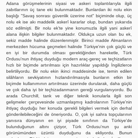
Adana görüşmelerinin siyasi ve askeri toplantılarıyla ilgili
zabıtlarının üç tane eki bulunmaktadır. Bunlardan iki nolu ekin
başlığı "Savaş sonrası güvenlik üzerine not" biçiminde olup, üç
nolu ek ise akı maddelik askerî kararlar olup, bundan yukarıda
söz edilmişti. Bir nolu ek'te yine konumuzla ilgili yani askerî
alana ilişkin bilgiler bulunmaktadır. Oldukça uzun olan bu ek,
sekiz madde halinde düzenlenmiştir. Birinci madde Almanların
merkezden hücuma geçmeleri halinde Türkiye'nin çok güçlü ve
en iyi bir durumda olması gerektiğinden hareketle, Türk
Ordusu'nun ihtiyaç duyduğu modern araç-gereç ve teçhizatların
hızlı bir biçimde artırılması için hazırlıklar yapıldığı İngilizlerce
belirtiliyordu. Bir nolu ekin ikinci maddesinde ise, temin edilen
silâhların sevkiyatının hızlandırılmasıyla bunların etkin bir
biçimde kullanımının artırılması üzerinde durularak, daha güçlü
ve çok daha iyi bir teçhizadanmanın gereği vurgulanıyordu. Bu
arada Churchill, tank ve diğer teknik konularla ilgili son
gelişmeler çerçevesinde uzmanlaşmış kadrolarının Türkiye'nin
ihtiyaç duyduğu her konuda gerekli bilgileri vermek için derhal
gönderilebileceğini de öneriyordu. O, çok iyi sahra topçularının
yanısıra dünyanın en iyi piyade sınıfının da Türkiye'de
bulunduğunun altını çiziyor, Türk Ordusu'nun şu anki
görünümünden üzüntü duyduğunu da ekliyordu. Bunun