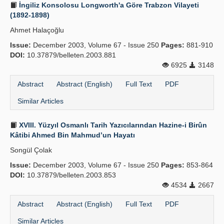
İngiliz Konsolosu Longworth'a Göre Trabzon Vilayeti
(1892-1898)
Ahmet Halaçoğlu
Issue:
December 2003, Volume 67 - Issue 250
Pages:
881-910
DOI:
10.37879/belleten.2003.881
6925
3148
Abstract
Abstract (English)
Full Text
PDF
Similar Articles
XVIII. Yüzyıl Osmanlı Tarih Yazıcılarından Hazine-i Birûn
Kâtibi Ahmed Bin Mahmud’un Hayatı
Songül Çolak
Issue:
December 2003, Volume 67 - Issue 250
Pages:
853-864
DOI:
10.37879/belleten.2003.853
4534
2667
Abstract
Abstract (English)
Full Text
PDF
Similar Articles