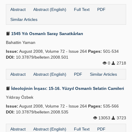
Abstract
Abstract (English)
Full Text
PDF
Similar Articles
1545 Yılı Osmanlı Saray Sanatkârları
Bahattin Yaman
Issue:
August 2008, Volume 72 - Issue 264
Pages:
501-534
DOI:
10.37879/belleten.2008.501
0
2718
Abstract
Abstract (English)
PDF
Similar Articles
İdeolojinin İnşası: 15-16. Yüzyıl Osmanlı Selatin Camileri
Yıldıray Özbek
Issue:
August 2008, Volume 72 - Issue 264
Pages:
535-566
DOI:
10.37879/belleten.2008.535
13053
3723
Abstract
Abstract (English)
Full Text
PDF