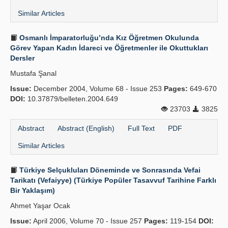
Similar Articles
Osmanlı İmparatorluğu’nda Kız Öğretmen Okulunda
Görev Yapan Kadın İdareci ve Öğretmenler ile Okuttukları
Dersler
Mustafa Şanal
Issue:
December 2004, Volume 68 - Issue 253
Pages:
649-670
DOI:
10.37879/belleten.2004.649
23703
3825
Abstract
Abstract (English)
Full Text
PDF
Similar Articles
Türkiye Selçukluları Döneminde ve Sonrasında Vefai
Tarikatı (Vefaiyye) (Türkiye Popüler Tasavvuf Tarihine Farklı
Bir Yaklaşım)
Ahmet Yaşar Ocak
Issue:
April 2006, Volume 70 - Issue 257
Pages:
119-154
DOI: