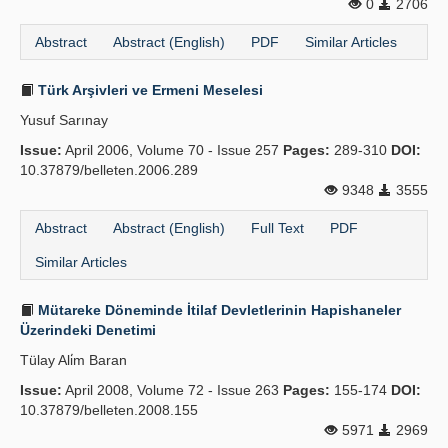
0
2706
Abstract
Abstract (English)
PDF
Similar Articles
Türk Arşivleri ve Ermeni Meselesi
Yusuf Sarınay
Issue:
April 2006, Volume 70 - Issue 257
Pages:
289-310
DOI:
10.37879/belleten.2006.289
9348
3555
Abstract
Abstract (English)
Full Text
PDF
Similar Articles
Mütareke Döneminde İtilaf Devletlerinin Hapishaneler
Üzerindeki Denetimi
Tülay Ali̇m Baran
Issue:
April 2008, Volume 72 - Issue 263
Pages:
155-174
DOI:
10.37879/belleten.2008.155
5971
2969