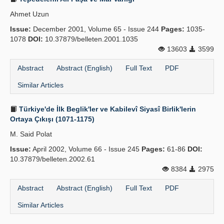
Ahmet Uzun
Issue:
December 2001, Volume 65 - Issue 244
Pages:
1035-
1078
DOI:
10.37879/belleten.2001.1035
13603
3599
Abstract
Abstract (English)
Full Text
PDF
Similar Articles
Türkiye'de İlk Beglik'ler ve Kabilevî Siyasî Birlik'lerin
Ortaya Çıkışı (1071-1175)
M. Said Polat
Issue:
April 2002, Volume 66 - Issue 245
Pages:
61-86
DOI:
10.37879/belleten.2002.61
8384
2975
Abstract
Abstract (English)
Full Text
PDF
Similar Articles