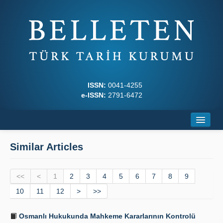
ISSN:
0041-4255
e-ISSN:
2791-6472
Home
Similar Articles
About
<<
Journal Boards
<
1
2
3
4
5
6
7
8
9
10
11
12
>
>>
Writing Rules
Osmanlı Hukukunda Mahkeme Kararlarının Kontrolü
Principles