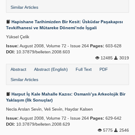
Similar Articles
Hapishane Tarihimizden Bir Kesit: Üsküdar Paşakapısı
Tevkifhanesi ve Mütareke Dönemi’nde İşgali
Yüksel Çeli̇k
Issue:
August 2008, Volume 72 - Issue 264
Pages:
603-628
DOI:
10.37879/belleten.2008.603
12485
3019
Abstract
Abstract (English)
Full Text
PDF
Similar Articles
Harput İç Kale Mahalle Kazısı: Osmanlı’ya Arkeolojik Bir
Yaklaşım (İlk Sonuçlar)
Necla Arslan Sevi̇n, Veli Sevi̇n, Haydar Kalsen
Issue:
August 2008, Volume 72 - Issue 264
Pages:
629-642
DOI:
10.37879/belleten.2008.629
5775
2546