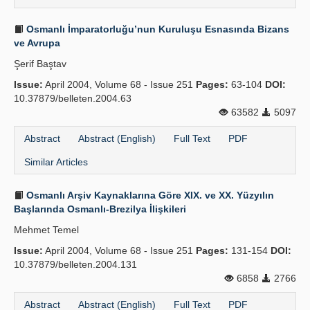
Osmanlı İmparatorluğu’nun Kuruluşu Esnasında Bizans
ve Avrupa
Şerif Baştav
Issue:
April 2004, Volume 68 - Issue 251
Pages:
63-104
DOI:
10.37879/belleten.2004.63
63582
5097
Abstract
Abstract (English)
Full Text
PDF
Similar Articles
Osmanlı Arşiv Kaynaklarına Göre XIX. ve XX. Yüzyılın
Başlarında Osmanlı-Brezilya İlişkileri
Mehmet Temel
Issue:
April 2004, Volume 68 - Issue 251
Pages:
131-154
DOI:
10.37879/belleten.2004.131
6858
2766
Abstract
Abstract (English)
Full Text
PDF