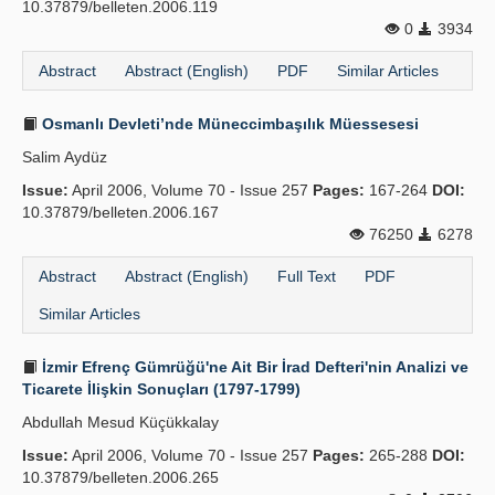
10.37879/belleten.2006.119
0
3934
Abstract
Abstract (English)
PDF
Similar Articles
Osmanlı Devleti’nde Müneccimbaşılık Müessesesi
Salim Aydüz
Issue:
April 2006, Volume 70 - Issue 257
Pages:
167-264
DOI:
10.37879/belleten.2006.167
76250
6278
Abstract
Abstract (English)
Full Text
PDF
Similar Articles
İzmir Efrenç Gümrüğü'ne Ait Bir İrad Defteri'nin Analizi ve
Ticarete İlişkin Sonuçları (1797-1799)
Abdullah Mesud Küçükkalay
Issue:
April 2006, Volume 70 - Issue 257
Pages:
265-288
DOI:
10.37879/belleten.2006.265