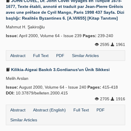
JOHN COVEL, Dr. John Covel Voyages en Turquie 1675-
1677, Texte établi, annoté et traduit par Jean-Pierre Grélois
avec une préface de Cyril Mango, Paris 1998 437 Sayfa. Dizi
başlığı: Realités Byzantines 6. [A.VI/655] [Kitap Tanıtımı]
Mahmut H. Şakiroğlu
Issue:
April 2000, Volume 64 - Issue 239
Pages:
239-240
2595
1961
Abstract
Full Text
PDF
Similar Articles
Kilikia-Aigeai Baskılı 3.Gordianus'un Ünik Sikkesi
Melih Arslan
Issue:
August 2000, Volume 64 - Issue 240
Pages:
415-418
DOI:
10.37879/belleten.2000.415
2705
1916
Abstract
Abstract (English)
Full Text
PDF
Similar Articles