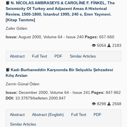
N. NİCOLAS AMBRASEYS & CAROLİNE F. FİNKEL, The
Seismicity Of Turkey and Adjacent Areas A Historical
Review, 1500-1800, İstanbul 1995, 240 s, Eren Yayınevi.
[Kitap Tanıtımı]
Zafer Gölen
Issue:
August 2000, Volume 64 - Issue 240
Pages:
657-660
5054
2183
Abstract
Full Text
PDF
Similar Articles
Kadı Burhaneddin Karşısında Bir Selçuklu Şehzadesi
Kılıç Arslan
Zerrin Günal Öden
Issue:
December 2000, Volume 64 - Issue 241
Pages:
847-862
DOI:
10.37879/belleten.2000.847
8298
2568
Abstract
Abstract (English)
Full Text
PDF
Similar Articles