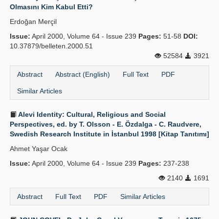
Olmasını Kim Kabul Etti?
Erdoğan Merçil
Issue:
April 2000, Volume 64 - Issue 239
Pages:
51-58
DOI:
10.37879/belleten.2000.51
52584
3921
Abstract
Abstract (English)
Full Text
PDF
Similar Articles
Alevi Identity: Cultural, Religious and Social
Perspectives, ed. by T. Olsson - E. Özdalga - C. Raudvere,
Swedish Research Institute in İstanbul 1998 [Kitap Tanıtımı]
Ahmet Yaşar Ocak
Issue:
April 2000, Volume 64 - Issue 239
Pages:
237-238
2140
1691
Abstract
Full Text
PDF
Similar Articles