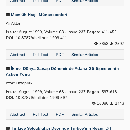
Abstract
Full Text
PDF
Similar Articles
Memlûk-Haçlı Münasebetleri
Ali Aktan
Issue:
August 1999, Volume 63 - Issue 237
Pages:
411-452
DOI:
10.37879/belleten.1999.411
8653
2597
Abstract
Full Text
PDF
Similar Articles
İkinci Dünya Savaşı Döneminde Adana Görüşmelerinin
Askeri Yönü
İzzet Öztoprak
Issue:
August 1999, Volume 63 - Issue 237
Pages:
597-618
DOI:
10.37879/belleten.1999.597
16086
2443
Abstract
Full Text
PDF
Similar Articles
Türkiye Selçukluları Devrinde Türkçe'nin Resmî Dil