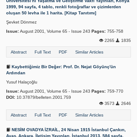
Üniversitesi’ni Yaşatma ve Geliştirme Vakfı Yayınları, Konya
1999, 94 sayfa, 4 tablo, renkli fotoğraflar ve çizimlerden
oluşan 50 levha ile 1 harita. [Kitap Tanıtımı]
Şevket Dönmez
Issue:
August 2001, Volume 65 - Issue 243
Pages:
755-758
2265
1835
Abstract
Full Text
PDF
Similar Articles
Kaybettiğimiz Bir Değer: Prof. Dr. Nejat Göyünç'ün
Ardından
Yusuf Halaçoğlu
Issue:
August 2001, Volume 65 - Issue 243
Pages:
759-770
DOI:
10.37879/belleten.2001.759
3573
2646
Abstract
Full Text
PDF
Similar Articles
NESİM OVADYA İZRAİL, 24 Nisan 1915 İstanbul Çankırı,
Ayaş, Ankara, İletişim Yayınları, İstanbul 2013, 584 sayfa.