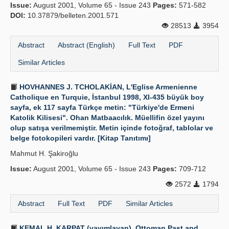
Issue:
August 2001, Volume 65 - Issue 243
Pages:
571-582
DOI:
10.37879/belleten.2001.571
28513
3954
Abstract
Abstract (English)
Full Text
PDF
Similar Articles
HOVHANNES J. TCHOLAKİAN, L'Eglise Armenienne
Catholique en Turquie, İstanbul 1998, XI-435 büyük boy
sayfa, ek 117 sayfa Türkçe metin: "Türkiye'de Ermeni
Katolik Kilisesi". Ohan Matbaacılık. Müellifin özel yayını
olup satışa verilmemiştir. Metin içinde fotoğraf, tablolar ve
belge fotokopileri vardır. [Kitap Tanıtımı]
Mahmut H. Şakiroğlu
Issue:
August 2001, Volume 65 - Issue 243
Pages:
709-712
2572
1794
Abstract
Full Text
PDF
Similar Articles
KEMAL H. KARPAT (yayımlayan), Ottoman Past and