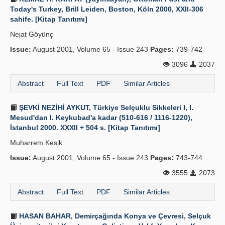
Today's Turkey, Brill Leiden, Boston, Köln 2000, XXII-306
sahife. [Kitap Tanıtımı]
Nejat Göyünç
Issue:
August 2001, Volume 65 - Issue 243
Pages:
739-742
3096
2037
Abstract
Full Text
PDF
Similar Articles
ŞEVKİ NEZİHİ AYKUT, Türkiye Selçuklu Sikkeleri I, I.
Mesud'dan I. Keykubad'a kadar (510-616 / 1116-1220),
İstanbul 2000. XXXII + 504 s. [Kitap Tanıtımı]
Muharrem Kesik
Issue:
August 2001, Volume 65 - Issue 243
Pages:
743-744
3555
2073
Abstract
Full Text
PDF
Similar Articles
HASAN BAHAR, Demirçağında Konya ve Çevresi, Selçuk