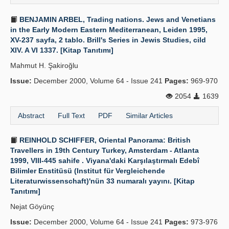
BENJAMIN ARBEL, Trading nations. Jews and Venetians
in the Early Modern Eastern Mediterranean, Leiden 1995,
XV-237 sayfa, 2 tablo. Brill's Series in Jewis Studies, cild
XIV. A VI 1337. [Kitap Tanıtımı]
Mahmut H. Şakiroğlu
Issue:
December 2000, Volume 64 - Issue 241
Pages:
969-970
2054
1639
Abstract
Full Text
PDF
Similar Articles
REINHOLD SCHIFFER, Oriental Panorama: British
Travellers in 19th Century Turkey, Amsterdam - Atlanta
1999, VIII-445 sahife . Viyana'daki Karşılaştırmalı Edebî
Bilimler Enstitüsü (Institut für Vergleichende
Literaturwissenschaft)'nün 33 numaralı yayını. [Kitap
Tanıtımı]
Nejat Göyünç
Issue:
December 2000, Volume 64 - Issue 241
Pages:
973-976