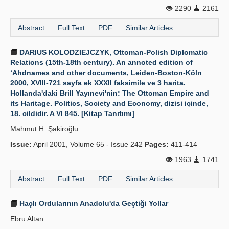
2290
2161
Abstract
Full Text
PDF
Similar Articles
DARIUS KOLODZIEJCZYK, Ottoman-Polish Diplomatic
Relations (15th-18th century). An annoted edition of
‘Ahdnames and other documents, Leiden-Boston-Köln
2000, XVIII-721 sayfa ek XXXII faksimile ve 3 harita.
Hollanda'daki Brill Yayınevi'nin: The Ottoman Empire and
its Haritage. Politics, Society and Economy, dizisi içinde,
18. cildidir. A VI 845. [Kitap Tanıtımı]
Mahmut H. Şakiroğlu
Issue:
April 2001, Volume 65 - Issue 242
Pages:
411-414
1963
1741
Abstract
Full Text
PDF
Similar Articles
Haçlı Ordularının Anadolu'da Geçtiği Yollar
Ebru Altan