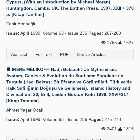
Cyprus, (With an Introduction by Michael Moran),
Huntingdon, Cambs. UK, The Eothen Press, 1997, XXII + 378
Publication Policies
p. [Kitap Tanıtımı]
Guidelines
Fahir Armaoğlu
Issue:
Contact Us
April 1999, Volume 63 - Issue 236
Pages:
267-268
1755
1627
Abstract
Full Text
PDF
Similar Articles
IRÈNE MÈLIKOFF, Hadji Bektach: Un Mythe & ses
Avatars, Genèse & Evolution du Soufisme Populaire en
Turquie (Hacı Bektaş: Bir Efsane ve Görüntüleri, Türkiye'de
Halk Sufîliğinin Doğuşu ve Gelişmesi), Islamic History and
Civilisation: 20, Brill, Leiden-Boston-Köln 1998, XXVI+317.
[Kitap Tanıtımı]
Ahmet Yaşar Ocak
Issue:
April 1999, Volume 63 - Issue 236
Pages:
275-278
2401
1815