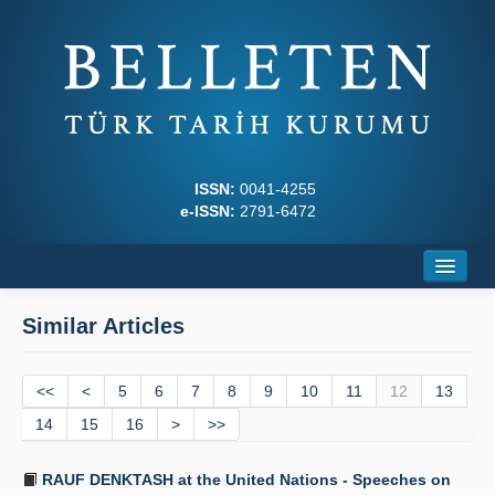
ISSN:
0041-4255
e-ISSN:
2791-6472
Home
Similar Articles
About
<<
Journal Boards
<
5
6
7
8
9
10
11
12
13
14
15
16
>
>>
Writing Rules
RAUF DENKTASH at the United Nations - Speeches on
Principles