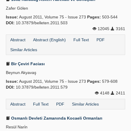
Zafer Gölen
Issue:
August 2011, Volume 75 - Issue 273
Pages:
503-544
DOI:
10.37879/belleten.2011.503
12045
3161
Abstract
Abstract (English)
Full Text
PDF
Similar Articles
Bir Çeviri Faciası
Beynun Akyavaş
Issue:
August 2011, Volume 75 - Issue 273
Pages:
579-608
DOI:
10.37879/belleten.2011.579
4148
2411
Abstract
Full Text
PDF
Similar Articles
Osmanlı Devleti Zamanında Kocaeli Ormanları
Resül Nari̇n