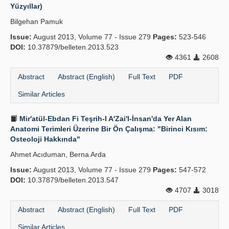
Yüzyıllar)
Bilgehan Pamuk
Issue:
August 2013, Volume 77 - Issue 279
Pages:
523-546
DOI:
10.37879/belleten.2013.523
4361
2608
Abstract
Abstract (English)
Full Text
PDF
Similar Articles
Mir'atül-Ebdan Fi Teşrih-I A'Zai'l-İnsan'da Yer Alan
Anatomi Terimleri Üzerine Bir Ön Çalışma: "Birinci Kısım:
Osteoloji Hakkında"
Ahmet Acıduman, Berna Arda
Issue:
August 2013, Volume 77 - Issue 279
Pages:
547-572
DOI:
10.37879/belleten.2013.547
4707
3018
Abstract
Abstract (English)
Full Text
PDF
Similar Articles