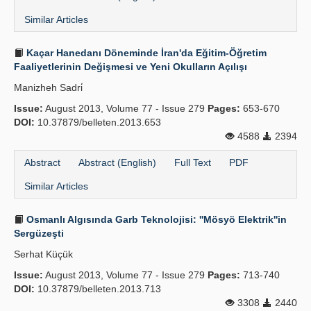
Similar Articles
Kaçar Hanedanı Döneminde İran'da Eğitim-Öğretim
Faaliyetlerinin Değişmesi ve Yeni Okulların Açılışı
Manizheh Sadri̇
Issue:
August 2013, Volume 77 - Issue 279
Pages:
653-670
DOI:
10.37879/belleten.2013.653
4588
2394
Abstract
Abstract (English)
Full Text
PDF
Similar Articles
Osmanlı Algısında Garb Teknolojisi: ''Mösyö Elektrik''in
Sergüzeşti
Serhat Küçük
Issue:
August 2013, Volume 77 - Issue 279
Pages:
713-740
DOI:
10.37879/belleten.2013.713
3308
2440