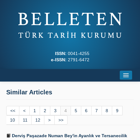
ISSN:
0041-4255
e-ISSN:
2791-6472
Home
Similar Articles
About
<<
Journal Boards
<
1
2
3
4
5
6
7
8
9
10
11
12
>
>>
Writing Rules
Derviş Paşazade Numan Bey'in Ayanlık ve Tersanecilik
Principles