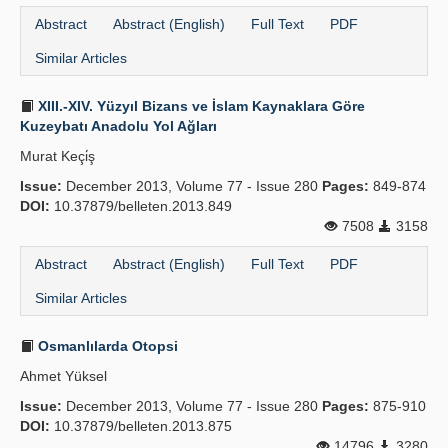
Abstract
Abstract (English)
Full Text
PDF
Similar Articles
XIII.-XIV. Yüzyıl Bizans ve İslam Kaynaklara Göre
Kuzeybatı Anadolu Yol Ağları
Murat Keçi̇ş
Issue:
December 2013, Volume 77 - Issue 280
Pages:
849-874
DOI:
10.37879/belleten.2013.849
7508
3158
Abstract
Abstract (English)
Full Text
PDF
Similar Articles
Osmanlılarda Otopsi
Ahmet Yüksel
Issue:
December 2013, Volume 77 - Issue 280
Pages:
875-910
DOI:
10.37879/belleten.2013.875
14796
3280