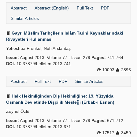
Abstract
Abstract (English)
Full Text
PDF
Similar Articles
Gayri Müslim Tarihçilerin İslâm Tarihi Kaynaklarındaki
Rivayetleri Kullanması
Yehoshua Frenkel, Nuh Arslantaş
Issue:
August 2013, Volume 77 - Issue 279
Pages:
741-764
DOI:
10.37879/belleten.2013.741
10093
2896
Abstract
Full Text
PDF
Similar Articles
Halk Hekimliğinden Diş Hekimliğine: 19. Yüzyılda
Osmanlı Devletinde Dişçilik Mesleği (Erbab-ı Esnan)
Zeynel Özlü
Issue:
August 2013, Volume 77 - Issue 279
Pages:
671-712
DOI:
10.37879/belleten.2013.671
17517
3459