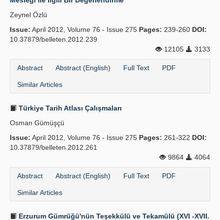
Mesleği ile İlgili Bir Değerlendirme
Zeynel Özlü
Issue:
April 2012, Volume 76 - Issue 275
Pages:
239-260
DOI:
10.37879/belleten.2012.239
12105
3133
Abstract
Abstract (English)
Full Text
PDF
Similar Articles
Türkiye Tarih Atlası Çalışmaları
Osman Gümüşçü
Issue:
April 2012, Volume 76 - Issue 275
Pages:
261-322
DOI:
10.37879/belleten.2012.261
9864
4064
Abstract
Abstract (English)
Full Text
PDF
Similar Articles
Erzurum Gümrüğü'nün Teşekkülü ve Tekamülü (XVI -XVII.