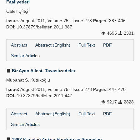
Faaliyetleri
Publication Policies
Cafer Çi̇ftçi̇
Issue:
Guidelines
August 2011, Volume 75 - Issue 273
Pages:
387-406
DOI:
10.37879/belleten.2011.387
Contact Us
4695
2331
Abstract
Abstract (English)
Full Text
PDF
Similar Articles
Bir Ayan Ailesi: Tavaslızadeler
Mübahat S. Kütükoğlu
Issue:
August 2011, Volume 75 - Issue 273
Pages:
447-470
DOI:
10.37879/belleten.2011.447
9217
2828
Abstract
Abstract (English)
Full Text
PDF
Similar Articles
1862 Karadağ Askeri Harekatı ve Sonuçları