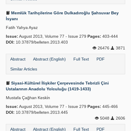
Memlük Tarihçilerine Göre Dulkadır­oğlu Şahsuvar Bey
İsyanı
Fatih Yahya Ayaz
Issue:
August 2013, Volume 77 - Issue 279
Pages:
403-444
DOI:
10.37879/belleten.2013.403
26476
3871
Abstract
Abstract (English)
Full Text
PDF
Similar Articles
Siyasi-Kültürel İlişkiler Çer­çevesinde Tebrizli Çini
Ustalarının Anadolu Yolculuğu (1419-1433)
Mustafa Çağhan Keski̇n
Issue:
August 2013, Volume 77 - Issue 279
Pages:
445-466
DOI:
10.37879/belleten.2013.445
5048
2606
Abstract
Abstract (English)
Full Text
PDF