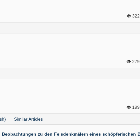
32
27
19
sh)
Similar Articles
nd Beobachtungen zu den Felsdenkmälern eines schöpferischen 