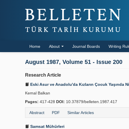
Home
About
Journal Boards
Writing Ru
August 1987, Volume 51 - Issue 200
Research Article
Eski Asur ve Anadolu'da Kızların Çocuk Yaşında N
Kemal Balkan
Pages:
417-428
DOI:
10.37879/belleten.1987.417
Abstract
PDF
Similar Articles
Samsat Mühürleri