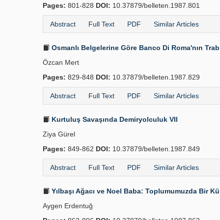
Pages:
801-828
DOI:
10.37879/belleten.1987.801
Abstract
Full Text
PDF
Similar Articles
Osmanlı Belgelerine Göre Banco Di Roma'nın Trablu
Özcan Mert
Pages:
829-848
DOI:
10.37879/belleten.1987.829
Abstract
Full Text
PDF
Similar Articles
Kurtuluş Savaşında Demiryolculuk VII
Ziya Gürel
Pages:
849-862
DOI:
10.37879/belleten.1987.849
Abstract
Full Text
PDF
Similar Articles
Yılbaşı Ağacı ve Noel Baba: Toplumumuzda Bir Kült
Aygen Erdentuğ