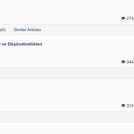
27
sh)
Similar Articles
i ve Düşündürdükleri
34
31