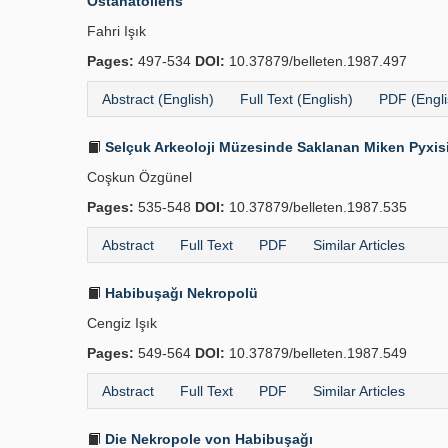
Ostanatoliens
Fahri Işık
Pages:
497-534
DOI:
10.37879/belleten.1987.497
Abstract (English)
Full Text (English)
PDF (Engli
Selçuk Arkeoloji Müzesinde Saklanan Miken Pyxis
Coşkun Özgünel
Pages:
535-548
DOI:
10.37879/belleten.1987.535
Abstract
Full Text
PDF
Similar Articles
Habibuşağı Nekropolü
Cengiz Işık
Pages:
549-564
DOI:
10.37879/belleten.1987.549
Abstract
Full Text
PDF
Similar Articles
Die Nekropole von Habibuşağı