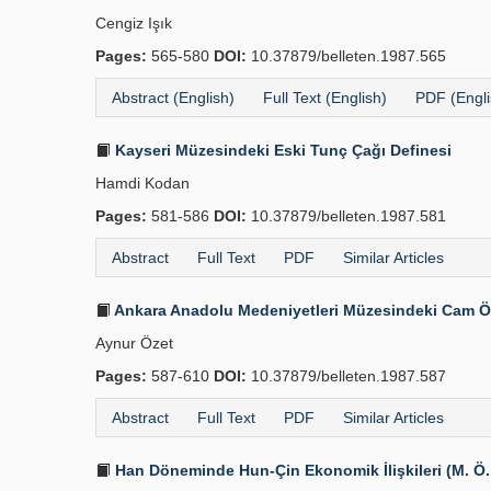
Cengiz Işık
Pages:
565-580
DOI:
10.37879/belleten.1987.565
Abstract (English)
Full Text (English)
PDF (Engli
Kayseri Müzesindeki Eski Tunç Çağı Definesi
Hamdi Kodan
Pages:
581-586
DOI:
10.37879/belleten.1987.581
Abstract
Full Text
PDF
Similar Articles
Ankara Anadolu Medeniyetleri Müzesindeki Cam Ör
Aynur Özet
Pages:
587-610
DOI:
10.37879/belleten.1987.587
Abstract
Full Text
PDF
Similar Articles
Han Döneminde Hun-Çin Ekonomik İlişkileri (M. Ö. 