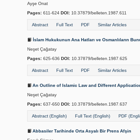
Ayşe Onat
Pages:
611-624
DOI:
10.37879/belleten.1987.611
Abstract
Full Text
PDF
Similar Articles
İslam Hukukunun Ana Hatları ve Osmanlıların Bunu
Neşet Çağatay
Pages:
625-636
DOI:
10.37879/belleten.1987.625
Abstract
Full Text
PDF
Similar Articles
An Outline of Islamic Law and Different Applicati
Neşet Çağatay
Pages:
637-650
DOI:
10.37879/belleten.1987.637
Abstract (English)
Full Text (English)
PDF (Engli
Abbasiler Tarihinde Orta Asyalı Bir Prens Afşin