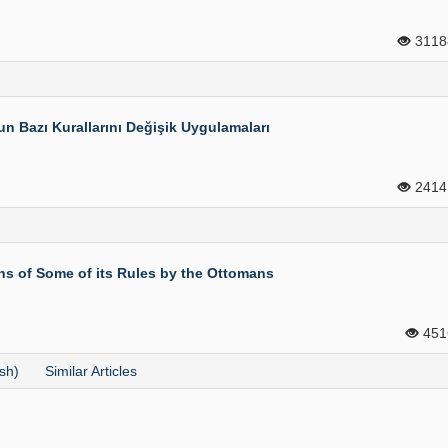
311
n Bazı Kurallarını Değişik Uygulamaları
241
ons of Some of its Rules by the Ottomans
45
sh)
Similar Articles