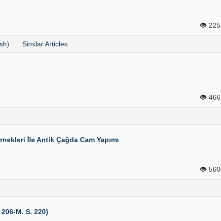
22
sh)
Similar Articles
46
nekleri İle Antik Çağda Cam Yapımı
56
206-M. S. 220)