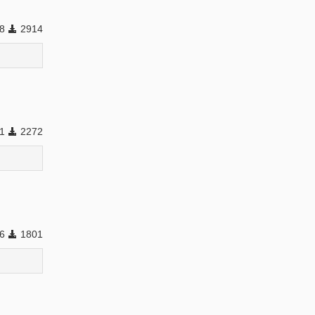
88
2914
41
2272
16
1801