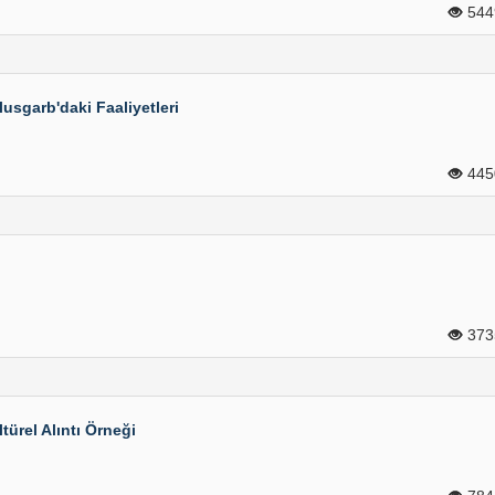
54
sgarb'daki Faaliyetleri
44
37
ürel Alıntı Örneği