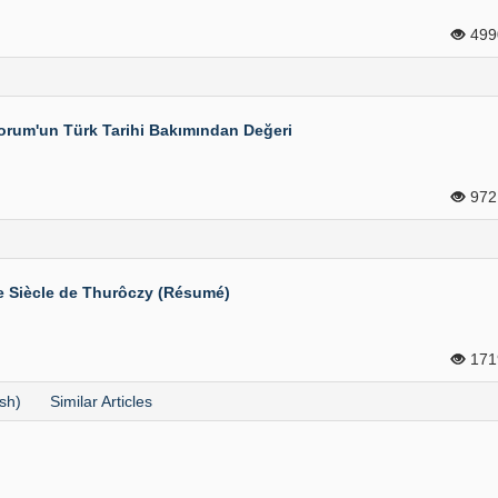
49
orum'un Türk Tarihi Bakımından Değeri
97
e Siècle de Thurôczy (Résumé)
17
sh)
Similar Articles