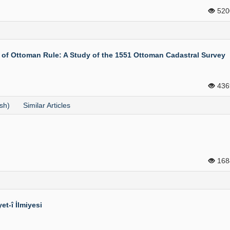
52
rs of Ottoman Rule: A Study of the 1551 Ottoman Cadastral Survey
43
sh)
Similar Articles
16
et-î İlmiyesi