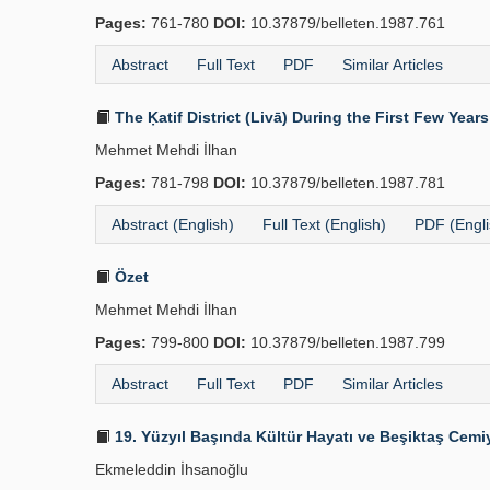
Pages:
761-780
DOI:
10.37879/belleten.1987.761
Abstract
Full Text
PDF
Similar Articles
The Ḳatif District (Livā) During the First Few Yea
Mehmet Mehdi İlhan
Pages:
781-798
DOI:
10.37879/belleten.1987.781
Abstract (English)
Full Text (English)
PDF (Engli
Özet
Mehmet Mehdi İlhan
Pages:
799-800
DOI:
10.37879/belleten.1987.799
Abstract
Full Text
PDF
Similar Articles
19. Yüzyıl Başında Kültür Hayatı ve Beşiktaş Cemiy
Ekmeleddin İhsanoğlu