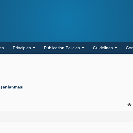
les
Principles
Publication Policies
Guidelines
Con
işanlanması