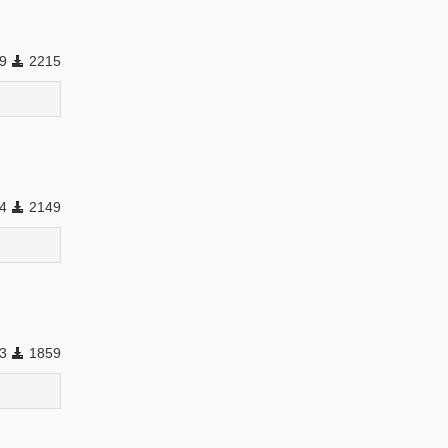
49
2215
44
2149
93
1859