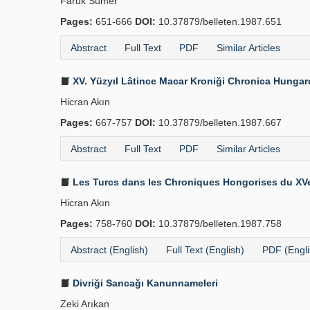
Faruk Sümer
Pages:
651-666
DOI:
10.37879/belleten.1987.651
Abstract
Full Text
PDF
Similar Articles
XV. Yüzyıl Lâtince Macar Kroniği Chronica Hungar
Hicran Akın
Pages:
667-757
DOI:
10.37879/belleten.1987.667
Abstract
Full Text
PDF
Similar Articles
Les Turcs dans les Chroniques Hongorises du XV
Hicran Akın
Pages:
758-760
DOI:
10.37879/belleten.1987.758
Abstract (English)
Full Text (English)
PDF (Engli
Divriği Sancağı Kanunnameleri
Zeki Arıkan