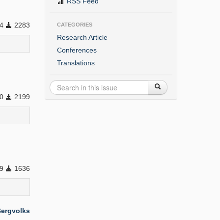
RSS Feed
24
2283
CATEGORIES
Research Article
Conferences
Translations
90
2199
99
1636
Bergvolks