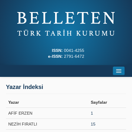
ISSN:
0041-4255
e-ISSN:
2791-6472
Ana Sayfa
Yazar İndeksi
Hakkında
Yazar
Sayfalar
Dergi Kurulları
AFİF ERZEN
1
Yazım Kuralları
NEZİH FIRATLI
15
İlkeler