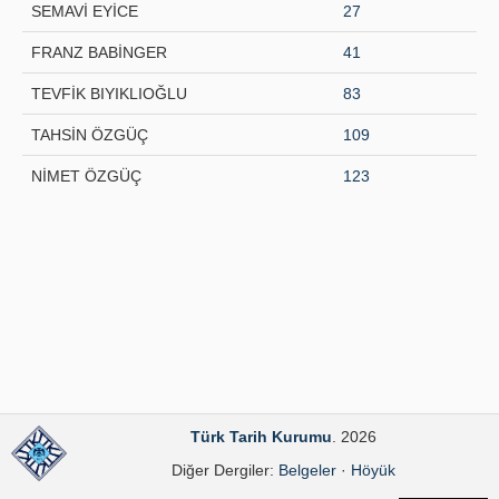
SEMAVİ EYİCE
27
Yayın Politikaları
FRANZ BABİNGER
41
Kılavuzlar
TEVFİK BIYIKLIOĞLU
83
İletişim
TAHSİN ÖZGÜÇ
109
NİMET ÖZGÜÇ
123
Türk Tarih Kurumu
. 2026
Diğer Dergiler:
Belgeler
·
Höyük