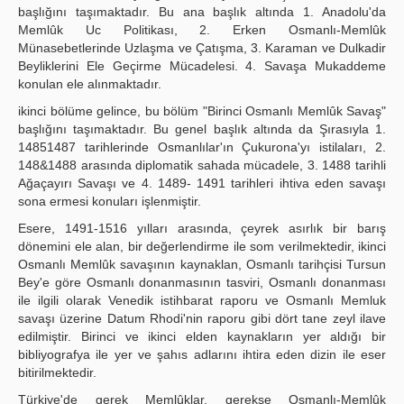
başlığını taşımaktadır. Bu ana başlık altında 1. Anadolu'da
Memlûk Uc Politikası, 2. Erken Osmanlı-Memlûk
Münasebetlerinde Uzlaşma ve Çatışma, 3. Karaman ve Dulkadir
Beyliklerini Ele Geçirme Mücadelesi. 4. Savaşa Mukaddeme
konulan ele alınmaktadır.
ikinci bölüme gelince, bu bölüm "Birinci Osmanlı Memlûk Savaş"
başlığını taşımaktadır. Bu genel başlık altında da Şırasıyla 1.
14851487 tarihlerinde Osmanlılar'ın Çukurona'yı istilaları, 2.
148&1488 arasında diplomatik sahada mücadele, 3. 1488 tarihli
Ağaçayırı Savaşı ve 4. 1489- 1491 tarihleri ihtiva eden savaşı
sona ermesi konuları işlenmiştir.
Esere, 1491-1516 yılları arasında, çeyrek asırlık bir barış
dönemini ele alan, bir değerlendirme ile som verilmektedir, ikinci
Osmanlı Memlûk savaşının kaynaklan, Osmanlı tarihçisi Tursun
Bey'e göre Osmanlı donanmasının tasviri, Osmanlı donanması
ile ilgili olarak Venedik istihbarat raporu ve Osmanlı Memluk
savaşı üzerine Datum Rhodi'nin raporu gibi dört tane zeyl ilave
edilmiştir. Birinci ve ikinci elden kaynakların yer aldığı bir
bibliyografya ile yer ve şahıs adlarını ihtira eden dizin ile eser
bitirilmektedir.
Türkiye'de gerek Memlûklar, gerekse Osmanlı-Memlûk