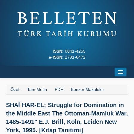
ISSN:
0041-4255
e-ISSN:
2791-6472
Ana Sayfa
Özet
Tam Metin
PDF
Benzer Makaleler
Hakkında
SHAİ HAR-EL; Struggle for Domination in
Dergi Kurulları
the Middle East The Ottoman-Mamluk War,
Yazım Kuralları
1485-1491" E.J. Brill, Köln, Leiden New
York, 1995. [Kitap Tanıtımı]
İlkeler