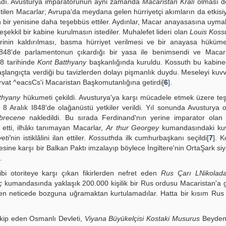
aşadı. Avusturya imparatorunun ayni zamanda
Macaristan Kralı
olması do
tilen Macarlar; Avrupa'da meydana gelen hürriyetçi akımların da etkisi
in bir yenisine daha teşebbüs ettiler. Aydınlar, Macar anayasasına uym
ekkil bir kabine kurulmasın istediler. Muhalefet lideri olan
Louis Koss
lerinin kaldırılması, basma hürriyet verilmesi ve bir anayasa hüküme
 I848'de parlamentonun çıkardığı bir yasa ile benimsendi ve Macar
48 tarihinde
Kont Batthyany
başkanlığında kuruldu. Kossuth bu kabine
aşlangıçta verdiği bu tavizlerden dolayı pişmanlık duydu. Meseleyi kuvv
ırvat ^eacsCs'i Macaristan Başkomutanlığına getirdi[
6
].
thyany
hükumeti çekildi. Avusturya'ya karşı mücadele etmek üzere teş
 8 Aralık I848'de olağanüstü yetkiler verildi. Yıl sonunda Avusturya
brecene
nakledildi. Bu sırada Ferdinand'nın yerine imparator ola
 etti, ilhâkı tanımayan Macarlar,
Ar thur Georgey
kumandasındaki kuvv
eti'
nin istiklâlini ilan ettiler.
Kossuth
da ilk cumhurbaşkanı seçildi[
7
]. 
ine karşı bir Balkan Paktı imzalayıp böylece İngiltere'nin OrtaŞark si
.
i otoriteye karşı çıkan fikirlerden nefret eden
Rus Çarı LNikolad
ç
kumandasında yaklaşık 200.000 kişilik bir Rus ordusu Macaristan'a g
en neticede bozguna uğramaktan kur­tulamadılar. Hatta bir kısım Rus 
akip eden Osmanlı Devleti,
Viyana Büyükelçisi Kostaki Musurus
Beyden