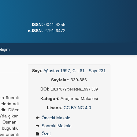
ISSN:
0041-4255
e-ISSN:
2791-6472
etişim
Sayı:
Ağustos 1997, Cilt 61 - Sayı 231
Sayfalar:
339-386
DOI:
10.37879/belleten.1997.339
 en önemli
Kategori:
Araştırma Makalesi
elerin adi
Lisans:
CC BY-NC 4.0
dir. Diğer
a'da çıkan
Önceki Makale
r. Osmanlı
Sonraki Makale
ın bugünkü
Özet
 en önemli