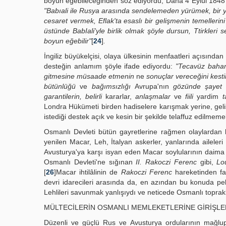
boyun eğebileceğinden söz ediyordu, Daha 4 Eylül 184
"Babıali ile Rusya arasında sendelemeden yürümek, bir y
cesaret vermek, Eflak'ta esaslı bir gelişmenin temellerini
üstünde BabIali'yle birlik olmak şöyle dursun, Ttirkleri s
boyun eğebilir"
[
24
]
.
İngiliz büyükelçisi, olaya ülkesinin menfaatleri açısınd
desteğin anlamım şöyle ifade ediyordu:
"Tecavüz bahan
gitmesine müsaade etmenin
ne
sonuçlar vereceğini kest
bütünlüğü
ve
bağımsızlığı
Avrupa'nın
gözünde şayet b
garantilerin, belirli
kararlar,
anlaşmalar
ve
fiili
yardim
t
Londra Hükümeti birden hadiselere karışmak yerine, geli
istediği destek açık ve kesin bir şekilde telaffuz edilmeme
Osmanlı Devleti bütün gayretlerine rağmen olaylardan
yenilen Macar, Leh, İtalyan askerler, yanlarında aileleri
Avusturya'ya karşı isyan eden Macar soylularının daima ter
Osmanlı Devleti'ne sığınan
II. Rakoczi Ferenc
gibi,
Lo
[
26
]Macar ihtilâlinin de
Rakoczi Ferenc
hareketinden fark
devri idarecileri arasında da, en azından bu konuda pek
Lehlileri savunmak yanlışıydı ve neticede Osmanlı toprakl
MÜLTECİLERİN OSMANLI MEMLEKETLERİNE GİRİŞLE
Düzenli ve güçlü Rus ve Avusturya ordularının mağlup e