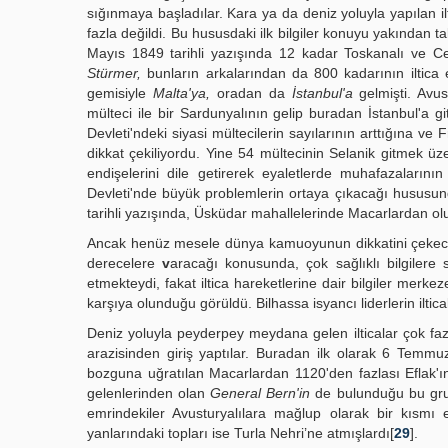
sığınmaya başladılar. Kara ya da deniz yoluyla yapılan il
fazla değildi. Bu hususdaki ilk bilgiler konuyu yakından 
Mayıs 1849 tarihli yazışında 12 kadar Toskanalı ve Ce
Stürmer,
bunların arkalarından da 800 kadarının iltica 
gemisiyle
Malta'ya,
oradan da
İstanbul'a
gelmişti. Avus
mülteci ile bir Sardunyalının gelip buradan İstanbul'a gi
Devleti'ndeki siyasi mültecilerin sayılarının arttığına ve
dikkat çekiliyordu. Yine 54 mültecinin Selanik gitmek 
endişelerini dile getirerek eyaletlerde muhafazaların
Devleti'nde büyük problemlerin ortaya çıkacağı hususun
tarihli yazışında, Üsküdar mahallelerinde Macarlardan o
Ancak henüz mesele dünya kamuoyunun dikkatini çekecek
derecelere
v
aracağı konusunda, çok sağlıklı bilgilere 
etmekteydi, fakat iltica hareketlerine dair bilgiler merke
karşıya olunduğu görüldü. Bilhassa isyancı liderlerin iltica
Deniz yoluyla peyderpey meydana gelen ilticalar çok fazl
arazisinden giriş yaptılar. Buradan ilk olarak 6 Temmu
bozguna uğratılan Macarlardan 1120'den fazlası Eflak'
gelenlerinden olan
General Bern'in
de bulunduğu bu grup
emrindekiler Avusturyalılara mağlup olarak bir kısmı 
yanlarındaki topları ise Turla Nehri’ne atmışlardı[
29
].