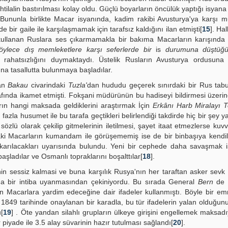
 ihtilalin bastırılması kolay oldu. Güçlü boyarların öncülük yaptığı isyan
 Bununla birlikte Macar isyanında, kadim rakibi Avusturya'ya karşı m
bir gaile ile karşılaşmamak için tarafsız kaldığını ilan etmişti[
15
]. Ha
kullanan Ruslara ses çıkarmamakla bir bakıma Macarların karışında 
öylece dış memleketlere karşı seferlerde bir
is
durumuna düştü
hatsızlığını duymaktaydı. Üstelik Rusların Avusturya ordusuna 
na tasallutta bulunmaya başladılar.
nan
Bakau
civarindaki
Tuzla'
dan hududu geçerek sınırdaki bir Rus tab
fında ikamet etmişti. Fokşani müdürünün bu hadiseyi bildirmesi üzer
ın hangi maksada geldiklerini araştırmak İçin
Erkânı Harb Miralayı T
 fazla husumet ile bu tarafa geçtikleri belirlendiği takdirde hiç bir şey 
özlü olarak çekilip gitmelerinin iletilmesi, şayet itaat etmezlerse kuvv
i Macarların kumandam ile görüşememiş ise de bir binbaşıya kendili
ıkarılacakları uyarısında bulundu. Yeni bir cephede daha savaşmak 
aşladılar ve Osmanlı topraklarını boşalttılar[
18
].
nin sessiz kalmasi ve buna karşılık Rusya'nın her taraftan asker sevk 
nda bir intiba uyanmasından çekiniyordu. Bu sırada General
Bern
de
in Macarlara yardim edeceğine dair ifadeler kullanmıştı. Böyle bir emr-
849 tarihinde onaylanan bir karadla, bu tür ifadelerin yalan olduğunu
[
19
] . Öte yandan silahlı grupların ülkeye girişini engellemek maksad
r piyade ile 3.5 alay süvarinin hazır tutulması sağlandı[
20
].