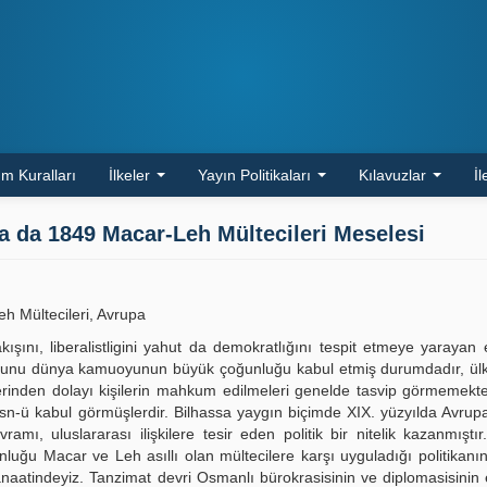
m Kuralları
İlkeler
Yayın Politikaları
Kılavuzlar
İl
 Ya da 1849 Macar-Leh Mültecileri Meselesi
eh Mültecileri, Avrupa
ışını, liberalistligini yahut da demokratlığını tespit etmeye yarayan
rduğunu dünya kamuoyunun büyük çoğunluğu kabul etmiş durumdadır, ülk
rlerinden dolayı kişilerin mahkum edilmeleri genelde tasvip görmemekte
n-ü kabul görmüşlerdir. Bilhassa yaygın biçimde XIX. yüzyılda Avrup
ramı, uluslararası ilişkilere tesir eden politik bir nitelik kazanmıştı
nluğu Macar ve Leh asıllı olan mültecilere karşı uyguladığı politikan
naatindeyiz. Tanzimat devri Osmanlı bürokrasisinin ve diplomasisinin