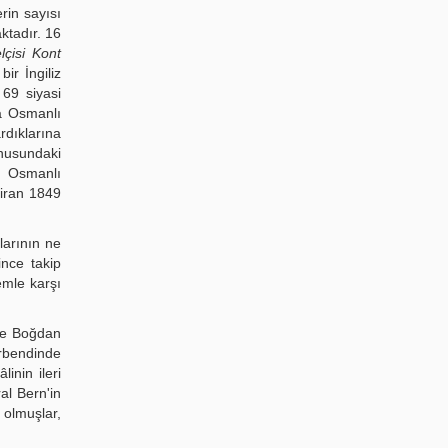
rin sayısı
ktadır. 16
lçisi Kont
ir İngiliz
 69 siyasi
da Osmanlı
rdıklarına
nusundaki
de Osmanlı
ziran 1849
larının ne
ince takip
emle karşı
 ve Boğdan
bendinde
inin ileri
al Bern'in
olmuşlar,