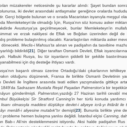
ılan müzakereler neticesinde şu kararlar alındı: Şayet bundan sonra
 olunursa, iki devlet arasındaki antlaşmalar gereğince oralarda hudu
ektir. Gerçi bölgede bulunan ve o sırada Macaristan isyanıyla meşgul ol
anda Memleketeyn'de olmadığı İçin, Rusya'nın söz konusu asker miktar
dirde Avusturya'ya geçirilmeyecek, bunlar Memleketeyn'in mullafa
ühimmat ve erzak nakliyesi de Eflak ve Boğdan üzerinden değil de 
 dış probleme bulaştırılmış olacaktı. Kararlaştırılan miktarda asker mev
e dönecekti.
Meclis-i Mahsus'ta
alınan ve padişahın da tasvibine mazh
lılığı bildirildi[
21
]. Diğer taraftan Osmanlı Devleti, Eflak isyancıların
dı. Halbuki Rusya, bu tür isyanların şiddetli bir şekilde bastırılmas
nabilmesi için dış desteğe ihtiyacı vardı.
sya'nın başarılı olması üzerine Ortadoğu'daki çıkarlarının tehlike
yakın olduğunu düşünerek, Fransa ile birlikte Osmanlı Devletinin y
 Devleti ile İngiltere arasında teati edilen yazışma­larda gittikçe ar
ıs 1849'da
Sadrazam Mustafa Reşid Paşadan Palmerston'a
bir teşekkü
mâyun
gön­derilmişti.
Palmerston,
yazdığı 27 Haziran tarihli cevabî m
anbul Büyükelçisi Sìr Stratford Canning’in
her türlü konuda yardımcı 
ı lisanı olmasıyla maddesi düştükçe devlet-i aliyeye icrâ-yı ihtârât ile 
zâyı menâfi-i aliyesine mutabık"tır
demişti[
23
]. Bununla birlikte yine de
kendisini Rusya ile karşı karşıya getirecek bir ulus­lararası؛ probleme hemen bulaşma yanlısı değildi. İstanbul elçisi
Canning,
dah
un Bab-ı Ali'nin desteklenmesini istiyordu. Aksi halde padişahın Rus