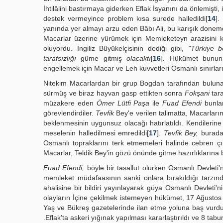
İhtilâlini bastırmaya giderken Eflak İsyanını da önlemişti,
destek vermeyince problem kısa surede halledildi[
14
].
yanında yer almayı arzu eden Bâbı Ali, bu karışık donemde 
Macarlar üzerine yürümek için Memleketeyn arazisini 
oluyordu. İngiliz Büyükelçisinin dediği gibi,
"Türkiye b
tarafsızlığı
güme gitmiş
olacaktı
[
16
]
.
Hükümet bunun ra
engellemek için Macar ve Leh kuvvetleri Osmanlı sınırları
Nitekim Macarlardan bir grup Bogdan tarafından bulu
sürmüş ve biraz hayvan gasp ettikten sonra
Fokşani
tara
müzakere eden
Ömer Lütfi Paşa
ile
Fuad Efendi
bunlar
görevlendirdiler.
Tevfik
Bey'e verilen talimatta, Macarların
beklenmesinin uygunsuz olacağı hatırlatıldı. Kendilerine s
meselenin halledilmesi emredildi[
17
].
Tevfik Bey,
buradak
Osmanlı topraklarını terk etmemeleri halinde cebren ç
Macarlar, Teldik Bey'in gözü önünde gitme hazırlıklarına b
Fuad Efendi,
böyle bir tasallut olurken Osmanlı Devleti'
memleket müdafaasının sanki onlara bırakıldığı tarzı
ahalisine bir bildiri yayınlayarak güya Osmanlı Devleti'n
olayların İçine çekilmek istemeyen hükümet, 17 Ağustos 1
Yaş ve Bükreş gazetelerinde ilan etme yoluna baş vurdu
.Eflak'ta askeri yığınak yapılması kararlaştırıldı ve 8 tabu