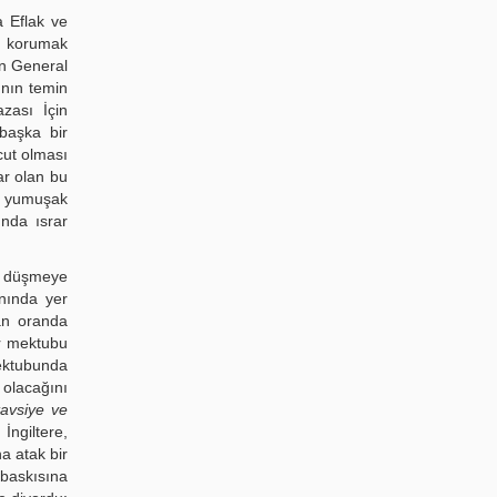
 Eflak ve
du korumak
an General
ının temin
zası İçin
başka bir
cut olması
ar olan bu
a yumu­şak
ında ısrar
ye düşmeye
anında yer
tan oranda
r mektubu
ektubunda
olacağını
tavsiye ve
 İngiltere,
a atak bir
 baskısına