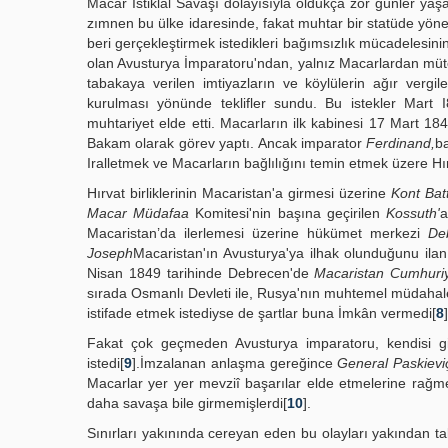
Macar İstiklal Savaşı dolayısıyla oldukça zor günler y
zımnen bu ülke idaresinde, fakat muhtar bir statüde yöne
beri gerçekleştirmek istedikleri bağımsızlık mücadelesin
olan Avusturya İmparatoru'ndan, yalnız Macarlardan müteş
tabakaya verilen imtiyazların ve köylülerin ağır vergi
kurulması yönünde teklifler sundu. Bu istekler Mart
muhtariyet elde etti. Macarların ilk kabinesi 17 Mart 18
Bakam olarak görev yaptı. Ancak imparator
Ferdinand,
b
Iralletmek ve Macarların bağlılığını temin etmek üzere H
Hırvat birliklerinin Macaristan'a girmesi üzerine
Kont Bat
Macar Müdafaa
Komitesi'nin başına geçirilen
Kossuth'
a
Macaristan’da ilerlemesi üzerine hükümet merkezi
De
Joseph
Macaristan'ın Avusturya'ya ilhak olunduğunu ilan
Nisan 1849 tarihinde Debrecen'de
Macaristan Cumhuriy
sırada Osmanlı Devleti ile, Rusya'nın muhtemel müdahales
istifade etmek istediyse de şartlar buna İmkân vermedi[
8
]
Fakat çok geçmeden Avusturya imparatoru, kendisi gib
istedi[
9
].İmzalanan anlaşma gereğince
General Paskievi
Macarlar yer yer mevziî başarılar elde etmelerine rağm
daha savaşa bile girmemişlerdi[
10
].
Sınırları yakınında cereyan eden bu olayları yakından t