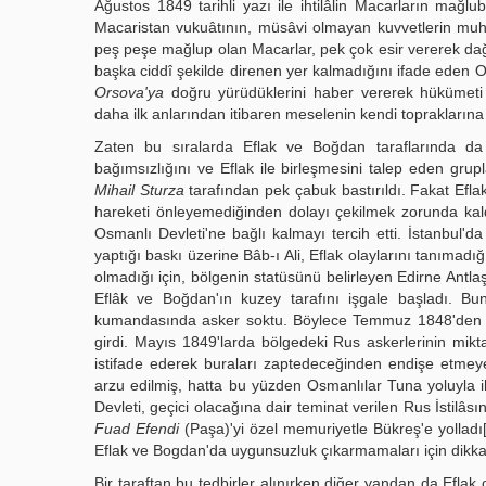
Ağustos 1849 tarihli yazı ile ihtilâlin Macarların mağlu
Macaristan vukuâtının, müsâvi olmayan kuvvetlerin muh
peş peşe mağlup olan Macarlar, pek çok esir vererek dağ
başka ciddî şekilde direnen yer kalmadığını ifade eden 
Orsova'ya
doğru yürüdüklerini haber ve­rerek hükümeti
daha ilk anlarından itibaren meselenin kendi topraklarına
Zaten bu sıralarda Eflak ve Boğdan taraflarında da a
bağımsızlığını ve Eflak ile birleşmesini talep eden gru
Mihail Sturza
tarafından pek çabuk bastı­rıldı. Fakat Efla
hareketi önleyemediğinden dolayı çekilmek zorunda kald
Osmanlı Devleti'ne bağlı kalmayı tercih etti. İstanbul'
yaptığı baskı üzerine Bâb-ı Ali, Eflak olaylarını tanımadığı
olmadığı için, bölgenin statüsünü belirleyen Edirne Antl
Eflâk ve Boğdan'ın kuzey tarafını işgale başladı. B
kumandasında asker soktu. Böylece Temmuz 1848'den it
girdi. Mayıs 1849'larda bölgedeki Rus askerlerinin mikta
istifade ederek buraları zaptedeceğinden endişe etmeye
arzu edilmiş, hatta bu yüzden Osmanlılar Tuna yoluyla i
Devleti, geçici olacağına dair teminat verilen Rus İstil
Fuad Efendi
(Paşa)'yi özel memuriyetle Bükreş'e yolladı
Eflak ve Bogdan'da uygunsuzluk çıkarmamaları için dikkatli
Bir taraftan bu tedbirler alınırken diğer yandan da Eflak 