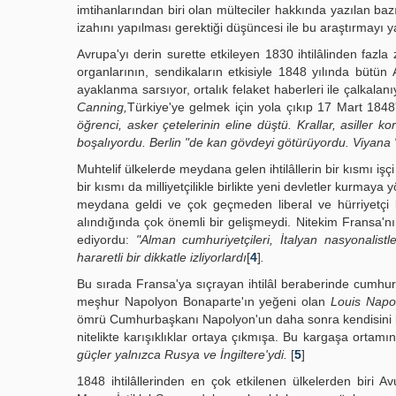
imtihanlarından biri olan mülteciler hakkında yazılan baz
izahını yapılması gerektiği düşüncesi ile bu araştırmayı 
Avrupa'yı derin surette etkileyen 1830 ihtilâlinden fazl
organlarının, sendikaların etkisiyle 1848 yılında bütün A
ayaklanma sarsıyor, ortalık felaket haberleri ile çalkalanı
Canning,
Türkiye'ye gelmek için yola çıkıp 17 Mart 184
öğrenci, asker çetelerinin eline düştü. Krallar, asiller ko
boşalıyordu. Berlin "de kan gövdeyi götürüyordu. Viyana "
Muhtelif ülkelerde meydana gelen ihtilâllerin bir kısmı iş
bir kısmı da milliyetçilikle birlikte yeni devletler kurmaya
meydana geldi ve çok geçmeden liberal ve hürriyetçi
alındığında çok önemli bir geliş­meydi. Nitekim Fransa'n
ediyordu:
"Alman cumhuriyetçileri, İtalyan nasyonalistle
hararetli bir dikkatle izliyorlardı
[
4
]
.
Bu sırada Fransa'ya sıçrayan ihtilâl beraberinde cumhuriye
meşhur Napolyon Bonaparte'ın yeğeni olan
Louis Napo
ömrü Cumhurbaşkanı Napolyon'un daha sonra kendisini kral
nitelikte karışıklıklar ortaya çık­mışa. Bu kargaşa ortamı
güçler yalnızca Rusya ve İngiltere'ydi.
[
5
]
1848 ihtilâllerinden en çok etkilenen ülkelerden biri 