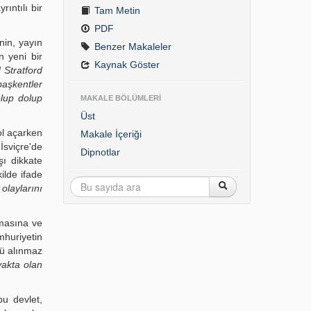
ıntılı bir
Tam Metin
PDF
nin, yayın
Benzer Makaleler
n yeni bir
Kaynak Göster
 Stratford
 başkentler
dolup dolup
MAKALE BÖLÜMLERİ
Üst
ol açarken
Makale İçeriği
 İsviçre'de
Dipnotlar
şı dikkate
ilde ifade
olaylarını
lmasına ve
mhuriyetin
nü alınmaz
yakta olan
bu devlet,