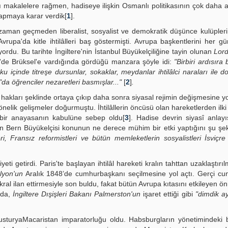
ı makalelere rağmen, hadiseye ilişkin Osmanlı politikasının çok daha ayr
yapmaya karar verdik[
1
].
a zaman geçmeden liberalist, sosyalist ve demokratik düşünce kulüpleri
vrupa'da kitle ihtilâlleri baş göstermişti. Avrupa başkentlerini her gü
yordu. Bu tarihte İngiltere'nin İstanbul Büyükelçiliğine tayin olunan
Lord
8'de Brüksel'e vardığında gördüğü manzara şöyle idi:
"Birbiri ardısıra
rku içinde titreşe dursunlar, sokaklar, meydanlar ihtilâlci naraları ile 
da öğrenciler nezaretleri basmışlar..."
[
2
]
.
çi hakları şek­linde ortaya çıkıp daha sonra siyasal rejimin değişmesine y
 yönelik gelişmeler do­ğurmuştu. İhtilâllerin öncüsü olan hareketlerden ilki
 bir anayasanın kabulüne sebep oldu[
3
]. Hadise devrin siyasî anlayı
ın Bern Büyükelçisi konunun ne derece mühim bir etki yaptığını şu şek
ri, Fransız reformistleri ve bütün memleketlerin sosyalistleri İsviçre 
ti getirdi. Paris'te başlayan ihtilâl hareketi kralın tahttan uzaklaştırı
lyon'un
Aralık 1848’de cum­hurbaşkanı seçilmesine yol açtı. Gerçi cu
 ilan ettirmesiyle son buldu, fakat bü­tün Avrupa kıtasını etkileyen ö
nda,
İngiltere Dışişleri Bakanı Palmerston'un
işaret ettiği gibi
"dimdik a
AvusturyaMacaristan imparatorluğu oldu. Habsburgların yönetimindeki 