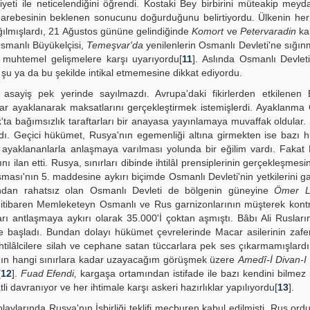
biyeti ile neticelendi­ğini öğrendi. Kostaki Bey birbirini müteakip mey
arebesinin beklenen sonucunu doğurduğunu belirtiyordu. Ülkenin her
ılmışlardı, 21 Ağustos gününe gelindi­ğinde
Komort
ve
Petervaradin
ka
Osmanlı Büyükelçisi,
Temeşvar'da
yenilenlerin Osmanlı Devleti'ne sığı
 muhtemel gelişmelere karşı uyarıyordu[
11
]. Aslında Osmanlı Devleti
 şu ya da bu şekilde intikal etmemesine dikkat ediyordu.
sayiş pek yerinde sa­yılmazdı. Avrupa'daki fikirlerden etkilenen 
plar ayaklanarak maksatlarını gerçekleştirmek istemişlerdi. Ayaklanm
k'ta bağımsızlık taraftarları bir anayasa yayınlamaya muvaffak oldular.
ı. Geçici hükümet, Rusya'nın egemenliği altına girmekten ise bazı h
da ayaklananlarla anlaşmaya varılması yolunda bir eğilim vardı. Fakat
nı ilan etti. Rusya, sınırları dibinde ihtilâl prensiplerinin gerçekleşmesi
aşması'nın 5. maddesine aykırı biçimde Osmanlı Devleti'nin yetkilerini 
undan rahatsız olan Osmanlı Devleti de bölgenin güneyine
Ömer L
i­baren Memleketeyn Osmanlı ve Rus garnizonlarının müşterek kontro
rı antlaşmaya aykırı olarak 35.000'İ çoktan aşmıştı. Bâbı Ali Rusların
 başladı. Bundan dolayı hükümet çevrelerinde Macar asilerinin zafer
htilâlcilere silah ve cephane satan tüccarlara pek ses çıkarmamışlard
âsının hangi sınırlara kadar uzayacağım görüşmek üzere
Amedî-İ Divan-
[
12
].
Fuad Efendi,
kargaşa ortamından istifade ile bazı kendini bilmez 
 davranıyor ve her ihtimale karşı askeri hazırlıklar yapılıyordu[
13
].
olaylarında Rusya'nın İşbirliği teklifi mecburen kabul edilmişti. Rus or