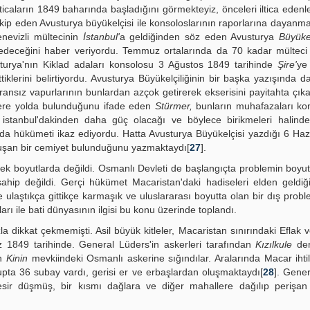
ticaların 1849 baharında başladığını görmekteyiz, önceleri iltica edenle
takip eden Avusturya büyükelçisi ile konsoloslarının raporlarına dayanma
nevizli mültecinin
İstanbul'
a geldiğinden söz eden Avusturya
Büyüke
edeceğini haber veriyordu. Temmuz ortalarında da 70 kadar mülteci b
turya'nın Kiklad adaları konsolosu 3 Ağustos 1849 tarihinde
Şire'
ye
ttiklerini belirtiyordu. Avusturya Büyükelçiliğinin bir başka yazışında 
 Fransız vapurlarının bunlardan azçok getirerek ekserisini payitahta çıka
üzere yolda bulunduğunu ifade eden
Stürmer,
bunların muhafazaları ko
ın istanbul'dakinden daha güç olacağı ve böylece birikmeleri halin
da hükümeti ikaz ediyordu. Hatta Avusturya Büyükelçisi yazdığı 6 Ha
luşan bir cemiyet bulunduğunu yazmaktaydı[
27
].
 boyutlarda değildi. Osmanlı Devleti de başlangıçta problemin boyut
sahip değildi. Gerçi hükümet Macaristan'daki hadiseleri elden geldiğ
ze ulaştıkça gittikçe karmaşık ve uluslararası boyutta olan bir dış probl
ları ile bati dünyasının ilgisi bu konu üzerinde toplandı.
a dikkat çekmemişti. Asil büyük kitleler, Macaristan sınırındaki Eflak
z 1849 tarihinde. General Lüders'in askerleri tarafından
Kızılkule
der
ın
Kinin
mevkiindeki Osmanlı askerine sığındılar. Aralarında Macar ihtilâl
ta 36 subay vardı, gerisi er ve erbaşlardan oluşmaktaydı[
28
]. Gener
esir düşmüş, bir kısmı dağlara ve diğer mahallere dağılıp perişan 