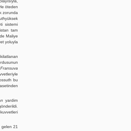
layısıyla,
yle öteden
ak zorunda
uth
yüksek
ti sistemi
istan tam
de Maliye
et yoluyla
kilatlanan
 ordusunun
n
Fransuva
etleriyle
Kossuth bu
yasetinden
an
yardim
önderildi.
kuvvetleri
 gelen 21