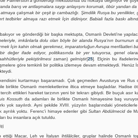
8'de
Palmerston'a
gönder­diği mektubunda bu noktaya değiniyor ve şöyl
anda barış ve antlaşmalara saygı anla­yışını korumak, öbür yandan da 
 atmaya çalışmak bir çeşit ip cambazlığı. Şimdilik Rusya bu yenilikler, 
ert tedbirler almaya razı etmek İçin didiniyor. Babiali fazla baskı altınd
an bakıyor ve gönderdiği bir başka mektupta, Osmanlı Devleti'ne yapıla
eleriyle, imkânlarla dolu olan böyle bir alanda Rusya'nın burnunun
irmek İçin kahin olmak gerekmez, imparatorluğun Avrupa
menfâatleri
b
ir değer ifade ediyor, politikasında bir yer
tutu
yorsa, genel olara
aahhütleriyle pekiştirilmesi
zaman)
gelmiştir
[
25
]
.
Elçinin bu ifadeleri
şmelere göre temkinli bir politika izlemeye devam etmekteydi. Henüz İ
kteydi.
 kendisini kurtarmayı başaramadı. Çok geçmeden Avusturya ve Rus o
 ile birlikte Osmanlı memleketlerine iltica etmeye başladılar. Hadise ö
cih ettikleri hareket tarzının yeni bir tekrarı gibiydi. Bir buçuk asır 
uis Kossuth
da adamları ile birlikte Osmanlı himayesine baş vuruyo
ı yok sayılırdı. Ayni şekilde XVIII. yüzyılın başlarındaki yöneticilerl
 ayrılık yoktu. Ferenc'i himaye edenler gibi
Sultan Abdülmecid
de Mac
arı bu insanlara açık tutuldu.
Rİ
ttiği Macar, Leh ve İtalyan ihtilâlciler, gruplar halinde Osmanlı to