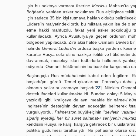
İşin bu noktaya varması üzerine
Meclis-¡
Mahsus'ta yap
Boğdan'a yeniden asker sokulması Rus elçiligince teklif
İçin sadece 35 bin kişi tutmaya haklan olduğu belirtilec
Lüders’in maiyetindeki ordu bu miktara yakın ise de o 
etme hakki mahfuzdu, fakat yeni asker sokulduğu tak
kullanılacaktı. Ayrıca Avusturya'ya geçen ordunun m
bölgeden yapılacaktı. Zira aksi halde Osmanlı Devleti bir
halinde
General Lüders'in
ordusu başka yer­den ülkesin
kararlar Rusya sefaretine nazikçe iletildi ve hükümetin du­yar
davranmak, meseleyi idari tedbirlerle halletmek yanlısıy
ediyordu. Osmanlı hükümetinin bu baskılar karşısında daya
Başlangıçta Rus müdahalesini kabul eden İngiltere, Ru
başladığını gördü. Temel çıkarlarının Fransa'ya daha 
almanın yollarını aramaya baş­ladı[
22
]. Nitekim Osmanlı
destek ifadeleri kullanılmakta idi. Bundan dolayı 5 May
yazıldığı gibi, kraliçeye de aynı mealde bir
nâme-i hü
İngiltere'nin desteğinin devam edeceğini belirterek
İst
vurguluyordu.
Palmerston,
büyükelçinin
"devletin vasıta-
sipariş eylediği her bir suret saltanat-ı seniyenin mukte
politika güdülmesi taraftarıydı. Ne pahasına olursa ols