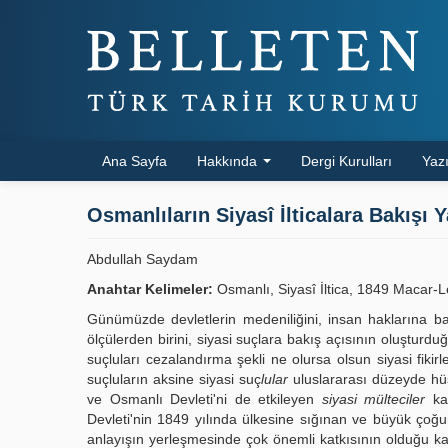
Ana Sayfa
Hakkında
Dergi Kurulları
Yazı
Osmanlıların Siyasî İlticalara Bakışı
Abdullah Saydam
Anahtar Kelimeler:
Osmanlı, Siyasî İltica, 1849 Macar-L
Günümüzde devletlerin medeniliğini, insan haklarına bak
ölçülerden birini, siyasi suçlara bakış açısının oluştu
suçluları cezalandırma şekli ne olursa olsun siyasi fiki
suçluların aksine siyasi suç
lular
uluslararası düzeyde hüs
ve Osmanlı Devleti'ni de etkileyen
siyasi mülteciler
kav
Devleti'nin 1849 yılında ülkesine sığınan ve büyük çoğu
anlayışın yerleşmesinde çok önemli katkısının olduğu ka