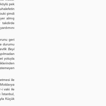
a köylü pek
uhalefetin
lbuki şimdi
yer almış
ğü
takdirde
yardımını
urunu geri
ine durumu
evfik Beyi
yapılmadan
et yoluyla
klerinden
istemeyen
etmesi ile
Moldavya
i vaki ile
 İstanbul,
ıyla Küçük