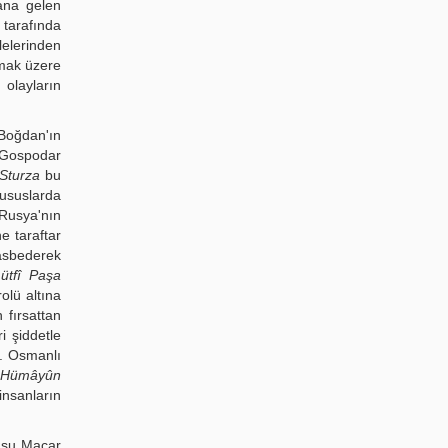
dana gelen
 tarafında
lelerinden
nmak üzere
 olayların
Boğdan'ın
a Gospodar
Sturza
bu
usus­larda
 Rusya'nın
ne taraftar
gasbederek
ütfî Paşa
lü altına
 fırsattan
i şiddetle
ı. Osmanlı
I Hümâyûn
insanların
dusu Macar