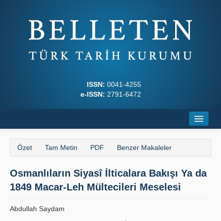
ISSN:
0041-4255
e-ISSN:
2791-6472
Ana Sayfa
Özet
Tam Metin
PDF
Benzer Makaleler
Hakkında
Osmanlıların Siyasî İlticalara Bakışı Ya da
Dergi Kurulları
1849 Macar-Leh Mültecileri Meselesi
Yazım Kuralları
Abdullah Saydam
İlkeler