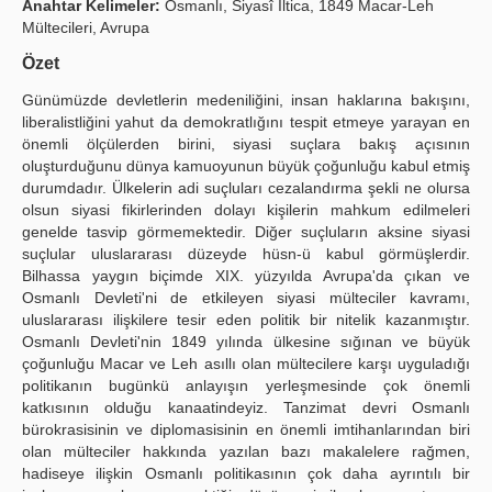
Anahtar Kelimeler:
Osmanlı, Siyasî İltica, 1849 Macar-Leh
Mültecileri, Avrupa
Yayın Politikaları
Özet
Kılavuzlar
Günümüzde devletlerin medeniliğini, insan haklarına bakışını,
İletişim
liberalistliğini yahut da demokratlığını tespit etmeye yarayan en
önemli ölçülerden birini, siyasi suçlara bakış açısının
oluşturduğunu dünya kamuoyunun büyük çoğunluğu kabul etmiş
durumdadır. Ülkelerin adi suçluları cezalandırma şekli ne olursa
olsun siyasi fikirlerinden dolayı kişilerin mahkum edilmeleri
genelde tasvip görmemektedir. Diğer suçluların aksine siyasi
suçlular uluslararası düzeyde hüsn-ü kabul görmüşlerdir.
Bilhassa yaygın biçimde XIX. yüzyılda Avrupa'da çıkan ve
Osmanlı Devleti'ni de etkileyen siyasi mülteciler kavramı,
uluslararası ilişkilere tesir eden politik bir nitelik kazanmıştır.
Osmanlı Devleti'nin 1849 yılında ülkesine sığınan ve büyük
çoğunluğu Macar ve Leh asıllı olan mültecilere karşı uyguladığı
politikanın bugünkü anlayışın yerleşmesinde çok önemli
katkısının olduğu kanaatindeyiz. Tanzimat devri Osmanlı
bürokrasisinin ve diplomasisinin en önemli imtihanlarından biri
olan mülteciler hakkında yazılan bazı makalelere rağmen,
hadiseye ilişkin Osmanlı politikasının çok daha ayrıntılı bir