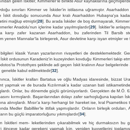
ndan gelen İskitler, Kimmerler'le birlikte Asur kaynaklarına geçmişlerdir
u sınırları Kimmer ve İskider'in istilasına uğramıştır. Asarhaddon İ
ve İskit dosduğu sonucunda Asur kralı Asarhaddon Hubaşna'ya kadar
tini mağlup etmiştir[
28
]. Bu arada İskider de boş durmayarak, Kimmerl
erler Anadolu'nun içlerine kadar yayılmışlardır[
29
]. İskitier'le anla
ra karşı zafer kazanan Asarhaddon, bu zaferinden Til Barsib st
ım yenen Mannalar'la birleşerek, Asur devletine karşı isyan etmişler ve 
bilgileri klasik Yunan yazarlarının rivayetleri de desteklemektedir. G
 İskit ordusunun Karadeniz'in kuzeyinden kovduğu Kimmerleri takip et
odotos'ta Protothyes şeklinde adi geçen İskit kralının Asur belgelerinde
u genelde kabul edilmektedir[
32
].
ınca, İskitler kralları Bartatua ve oğlu Madyas idaresinde, bizzat Urar
ent yapmak ve de burada Kızılırmak'a kadar uzanan bati istikametinde
ışlardı. Onlar, bu dönemde güçlü görünüyorlardı. Gerçekten de M.Ö. 6
masını kırmışlardı. Başarılarından dolayı zafer sarhoşluğuna kapılan İski
ltına alınışlardı. Mısır'a karşı herhangi bir hareket ise, kral Psametikos
nda Medler Babilliler'le ittifak yapmışlardır. Onların birleşik orduları, 
ların bu güçlü imparatorluğunu yıkmışlardır[
34
].
 İskitleri mem- leketlerinden çıkarabilmek ve hiç durmaksızın bu g
eri itinceye kadar gerekeni yapmak İçin, yeniden kuvvetlerini toplamışl