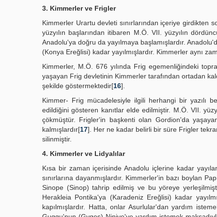
3. Kimmerler ve Frigler
Kimmerler Urartu devleti sınırlarından içeriye girdikten s
yüzyılın başlarından itibaren M.Ö. VII. yüzyılın dördün
Anadolu'ya doğru da yayılmaya başlamışlardır. Anadolu'
(Konya Ereğlisi) kadar yayılmışlardır. Kimmerler aynı zam
Kimmerler, M.Ö. 676 yılında Frig egemenliğindeki toprakl
yaşayan Frig devletinin Kimmerler tarafından ortadan kald
şekilde göstermektedir[
16
].
Kimmer- Frig mücadelesiyle ilgili herhangi bir yazılı b
edildiğini gösteren kanıtlar elde edilmiştir. M.Ö. VII. yü
çökmüştür. Frigler'in başkenti olan Gordion'da yaşaya
kalmışlardır[
17
]. Her ne kadar belirli bir süre Frigler t
silinmiştir.
4. Kimmerler ve Lidyalılar
Kısa bir zaman içerisinde Anadolu içlerine kadar yayıla
sınırlarına dayanmışlardır. Kimmerler'in bazı boylan Pap
Sinope (Sinop) tahrip edilmiş ve bu yöreye yerleşilmi
Herakleia Pontika'ya (Karadeniz Ereğlisi) kadar yayılmı
kapılmışlardır. Hatta, onlar Asurlular'dan yardım iste
Guggu'nun (Gyges) Ninive'ye yardım istemek maksadıyla