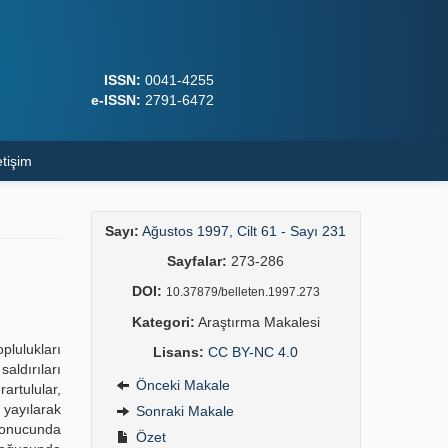
ISSN:
0041-4255
e-ISSN:
2791-6472
etişim
Sayı:
Ağustos 1997, Cilt 61 - Sayı 231
Sayfalar:
273-286
DOI:
10.37879/belleten.1997.273
Kategori:
Araştırma Makalesi
plulukları
Lisans:
CC BY-NC 4.0
aldırıları
Önceki Makale
artulular,
 yayılarak
Sonraki Makale
 sonucunda
Özet