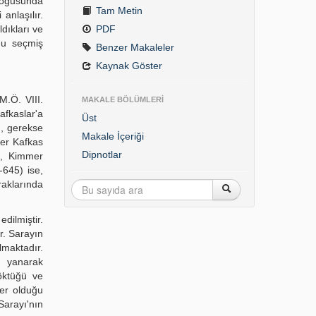
 doğusunda
Tam Metin
anlaşılır.
dıkları ve
PDF
nu seçmiş
Benzer Makaleler
Kaynak Göster
M.Ö. VIII.
MAKALE BÖLÜMLERİ
afkaslar'a
Üst
n, gerekse
Makale İçeriği
ler Kafkas
Dipnotlar
ek, Kimmer
-645) ise,
raklarında
dilmiştir.
r. Sarayın
lmaktadır.
yanarak
çöktüğü ve
ler olduğu
Sarayı'nın