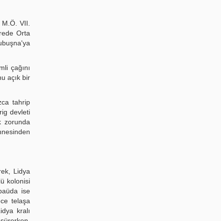
 M.Ö. VII.
ürede Orta
Hubuşna'ya
.
mli çağını
u açık bir
zca tahrip
ig devleti
ek zorunda
ahnesinden
rek, Lidya
ü kolonisi
 baüda ise
nce telaşa
idya kralı
 sürerken,