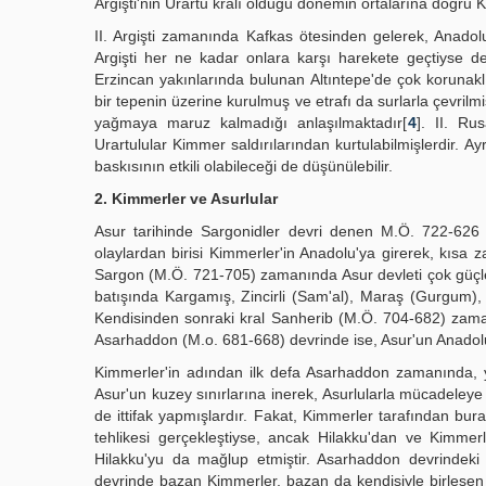
Argişti'nin Urartu kralı olduğu dönemin ortalarına doğru 
II. Argişti zamanında Kafkas ötesinden gelerek, Anadolu 
Argişti her ne kadar onlara karşı harekete geçtiyse d
Erzincan yakınlarında bulunan Altıntepe'de çok korunaklı
bir tepenin üzerine kurulmuş ve etrafı da surlarla çevrilm
yağmaya maruz kalmadığı anlaşılmaktadır[
4
]. II. Ru
Urartulular Kimmer saldırılarından kurtulabilmişlerdir. A
baskısının etkili olabileceği de düşünülebilir.
2. Kimmerler ve Asurlular
Asur tarihinde Sargonidler devri denen M.Ö. 722-626 y
olaylardan birisi Kimmerler'in Anadolu'ya girerek, kısa
Sargon (M.Ö. 721-705) zamanında Asur devleti çok güçl
batışında Kargamış, Zincirli (Sam'al), Maraş (Gurgum), M
Kendisinden sonraki kral Sanherib (M.Ö. 704-682) zama
Asarhaddon (M.o. 681-668) devrinde ise, Asur'un Anadolu'
Kimmerler'in adından ilk defa Asarhaddon zamanında, y
Asur'un kuzey sınırlarına inerek, Asurlularla mücadeleye
de ittifak yapmışlardır. Fakat, Kimmerler tarafından bur
tehlikesi gerçekleştiyse, ancak Hilakku'dan ve Kimmerl
Hilakku'yu da mağlup etmiştir. Asarhaddon devrindek
devrinde bazan Kimmerler, bazan da kendisiyle birleşen 