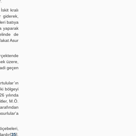
.
skit kralı
 giderek,
eri batıya
şma yaparak
elinde de
fakat Asur
erçektende
mek üzere,
 adi geçen
tulular’ın
ki bölgeyi
26 yılında
tler, M.Ö.
 tarafından
Asurlular'a
öçebeleri,
ardır[
35
].