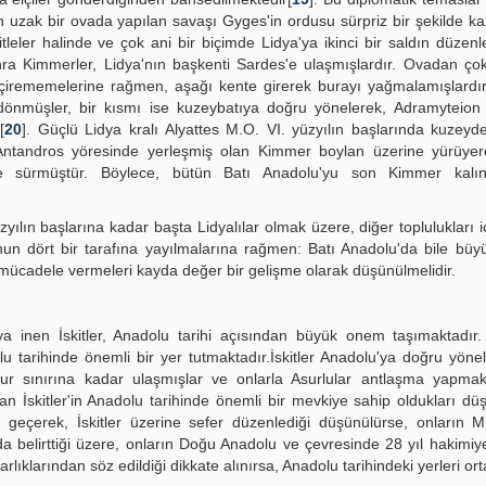
 uzak bir ovada yapılan savaşı Gyges'in ordusu sürpriz bir şekilde ka
eler halinde ve çok ani bir biçimde Lidya'ya ikinci bir saldın düzenle
ra Kimmerler, Lidya'nın başkenti Sardes'e ulaşmışlardır. Ovadan ço
eçirememelerine rağmen, aşağı kente girerek burayı yağmalamışlardır
önmüşler, bir kısmı ise kuzeybatıya doğru yönelerek, Adramyteion 
[
20
]. Güçlü Lidya kralı Alyattes M.O. VI. yüzyılın başlarında kuzeyde
 Antandros yöresinde yerleşmiş olan Kimmer boylan üzerine yürüyere
e sürmüştür. Böylece, bütün Batı Anadolu'yu son Kimmer kalınt
ılın başlarına kadar başta Lidyalılar olmak üzere, diğer toplulukları i
nun dört bir tarafına yayılmalarına rağmen: Batı Anadolu'da bile büy
ı mücadele vermeleri kayda değer bir gelişme olarak düşünülmelidir.
a inen İskitler, Anadolu tarihi açısından büyük onem taşımaktadır.
lu tarihinde önemli bir yer tutmaktadır.İskitler Anadolu'ya doğru yönel
 Asur sınırına kadar ulaşmışlar ve onlarla Asurlular antlaşma yapm
an İskitler'in Anadolu tarihinde önemli bir mevkiye sahip oldukları düşü
 geçerek, İskitler üzerine sefer düzenlediği düşünülürse, onların M
ında belirttiği üzere, onların Doğu Anadolu ve çevresinde 28 yıl hakimiy
rlıklarından söz edildiği dikkate alınırsa, Anadolu tarihindeki yerleri ort