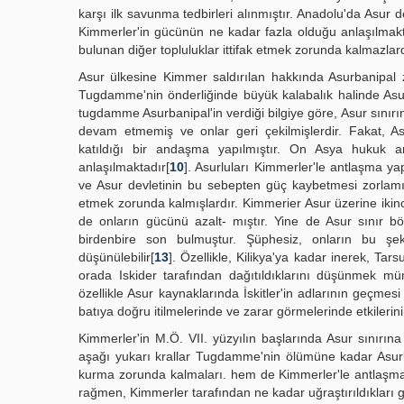
karşı ilk savunma tedbirleri alınmıştır. Anadolu'da Asur
Kimmerler'in gücünün ne kadar fazla olduğu anlaşılmak
bulunan diğer topluluklar ittifak etmek zorunda kalmazlard
Asur ülkesine Kimmer saldırılan hakkında Asurbanipal 
Tugdamme'nin önderliğinde büyük kalabalık halinde Asur
tugdamme Asurbanipal'in verdiği bilgiye göre, Asur sınırın
devam etmemiş ve onlar geri çekilmişlerdir. Fakat, As
katıldığı bir andaşma yapılmıştır. On Asya hukuk anl
anlaşılmaktadır[
10
]. Asurluları Kimmerler'le antlaşma y
ve Asur devletinin bu sebepten güç kaybetmesi zorlamış 
etmek zorunda kalmışlardır. Kimmerier Asur üzerine ikinci
de onların gücünü azalt- mıştır. Yine de Asur sınır
birdenbire son bulmuştur. Şüphesiz, onların bu şe
düşünülebilir[
13
]. Özellikle, Kilikya'ya kadar inerek, Ta
orada Iskider tarafından dağıtıldıklarını düşünmek m
özellikle Asur kaynaklarında İskitler'in adlarının geçme
batıya doğru itilmelerinde ve zarar görmelerinde etkileri
Kimmerler'in M.Ö. VII. yüzyılın başlarında Asur sınırına
aşağı yukarı krallar Tugdamme'nin ölümüne kadar Asurlular
kurma zorunda kalmaları. hem de Kimmerler'le antlaşma
rağmen, Kimmerler tarafından ne kadar uğraştırıldıkları g