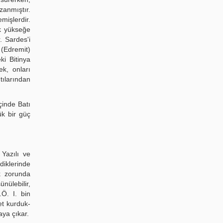
zanmıştır.
mişlerdir.
k yükseğe
. Sardes'i
(Edremit)
ki Bitinya
k, onları
ılarından
çinde Batı
ük bir güç
 Yazılı ve
diklerinde
ak zorunda
nülebilir,
.Ö. I. bin
et kurduk-
aya çıkar.