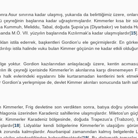
onra Asur sınırına kadar ulaşmış, yukarıda da belirttiğimiz üzere, onları
cü çeyreğinin başlarına kadar uğraştırmışlardır. Kimmerler kısa bir s
da Kummuh, Meliddu, Tabal, doğuda Şupıia'ya (Diyarbakır) ve batıda 
anda M.Ö. VII. yüzyılın başlarında Kızılırmak'a kadar ulaşmışlardır[
15
]
an istila ederrek, başkentleri Gordion'u ele geçirmişlerdir. En görke
ırılışı istila halinde vuku bulan Kimmer göçünün ne kadar etkili olduğun
elge yoktur. Gordion kazılarından anlaşılacağı üzere, kentin acıması
zyılın ilk çeyreği içerisinde Kimmerler'in akınlarına karşı direnemeyen Fr
n halk evlerindeki eşyalarını bile kurtaramadan kentlerini terk etm
ekrar Gordion'a yerleşmişse de, devlet Kimmer akınları sonucunda tarih s
n Kimmerler, Frig devletine son verdikten sonra, batıya doğru yönele
hlagonia üzerinden Karadeniz sahillerine ulaşmışlardır. Miletos'un güçl
ştir. Kimmerler Karadeniz bölgesinde, doğuda Trapezus'a (Trabzon),
şlardır[
18
]. Lidyalılar kendi bölgelerine Kimmerler'in ulaşüğını görü
mek zorunda kalmışlardır. Asurbanipal zamanından kalmış belgelerde L
 elçiler gönderdiğinden bahsedilmektedir[
19
]. Bu diplomatik temaslar