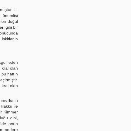
uştur. II.
n önemlisi
elen doğal
i gibi bir
sonucunda
skitler'in
şgul eden
 kral olan
bu hattın
çirmiştir.
 kral olan
mmerler'in
ilakku ile
bir Kimmer
duğu gibi,
l'de onun
Kimmerlere