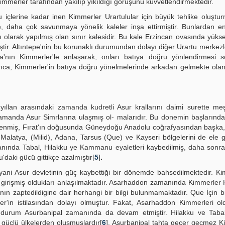
Kimmerler tarafından yakılıp yıkıldığı görüşünü kuvvetlendirmektedir.
içlerine kadar inen Kimmerler Urartulular için büyük tehlike oluşturm
e, daha çok savunmaya yönelik kaleler inşa ettirmiştir. Bunlardan e
 olarak yapılmış olan sınır kalesidir. Bu kale Erzincan ovasında yüks
iştir. Altıntepe'nin bu korunaklı durumundan dolayı diğer Urartu merkezler
sa'nın Kimmerler'le anlaşarak, onları batıya doğru yönlendirmesi 
yrıca, Kimmerler'in batıya doğru yönelmelerinde arkadan gelmekte olan İ
ıllan arasındaki zamanda kudretli Asur krallarını daimi surette me
 zamanda Asur Simrlarına ulaşmış ol- malarıdır. Bu donemin başlarında
enmiş, Fırat'ın doğusunda Güneydoğu Anadolu coğrafyasından başka, 
alatya, (Milid), Adana, Tarsus (Que) ve Kayseri bölgelerini de ele ge
nında Tabal, Hilakku ye Kammanu eyaletleri kaybedilmiş, daha sonra
daki gücü gittikçe azalmıştır[
5
]
.
ani Asur devletinin güç kaybettiği bir dönemde bahsedilmektedir. Ki
 girişmiş oldukları anlaşılmaktadır. Asarhaddon zamanında Kimmerler H
anın zaptedildigine dair herhangi bir bilgi bulunmamaktadır. Que İçin 
er'in istilasından dolayı olmuştur. Fakat, Asarhaddon Kimmerleri ol
i durum Asurbanipal zamanında da devam etmiştir. Hilakku ve Taba
güçlü ülkelerden oluşmuşlardır[
6
]. Asurbanipal tahta geçer geçmez 