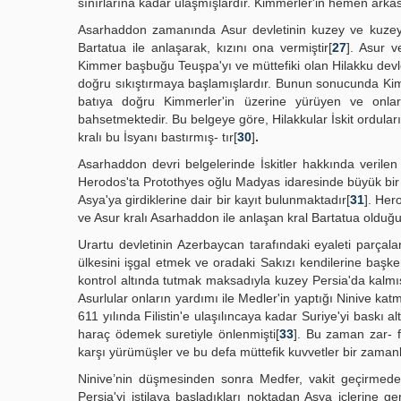
sınırlarına kadar ulaşmışlardır. Kimmerler'in hemen arkası
Asarhaddon zamanında Asur devletinin kuzey ve kuzeydoğ
Bartatua ile anlaşarak, kızını ona vermiştir[
27
]. Asur 
Kimmer başbuğu Teuşpa'yı ve müttefiki olan Hilakku devle
doğru sıkıştırmaya başlamışlardır. Bunun sonucunda Kimm
batıya doğru Kimmerler'in üzerine yürüyen ve onla
bahsetmektedir. Bu belgeye göre, Hilakkular İskit ordular
kralı bu İsyanı bastırmış- tır[
30
]
.
Asarhaddon devri belgelerinde İskitler hakkında verilen 
Herodos'ta Protothyes oğlu Madyas idaresinde büyük bir
Asya'ya girdiklerine dair bir kayıt bulunmaktadır[
31
]. Her
ve Asur kralı Asarhaddon ile anlaşan kral Bartatua olduğ
Urartu devletinin Azerbaycan tarafındaki eyaleti parçalan
ülkesini işgal etmek ve oradaki Sakızı kendilerine başk
kontrol altında tutmak maksadıyla kuzey Persia'da kalm
Asurlular onların yardımı ile Medler'in yaptığı Ninive kat
611 yılında Filistin'e ulaşılıncaya kadar Suriye'yi baskı a
haraç ödemek suretiyle önlenmişti[
33
]. Bu zaman zar- fı
karşı yürümüşler ve bu defa müttefik kuvvetler bir zaman
Ninive’nin düşmesinden sonra Medfer, vakit geçirmeden
Persia'yi istilaya başladıkları noktadan Asya içlerine g