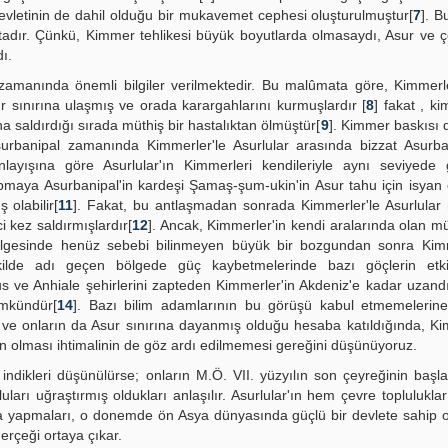
 devletinin de dahil olduğu bir mukavemet cephesi oluşturulmuştur[
7
]. 
tadır. Çünkü, Kimmer tehlikesi büyük boyutlarda olmasaydı, Asur ve 
ı.
zamanında önemli bilgiler verilmektedir. Bu malûmata göre, Kimmerle
 sınırına ulaşmış ve orada karargahlarını kurmuşlardır [
8
] fakat , ki
a saldırdığı sırada müthiş bir hastalıktan ölmüştür[
9
]. Kimmer baskısı 
urbanipal zamanında Kimmerler'le Asurlular arasında bizzat Asurban
ayışına göre Asurlular'ın Kimmerleri kendileriyle aynı seviyede g
apmaya Asurbanipal'in kardeşi Şamaş-şum-ukin'in Asur tahu için isyan
olabilir[
11
]. Fakat, bu antlaşmadan sonrada Kimmerler'le Asurlular
 kez saldırmışlardır[
12
]. Ancak, Kimmerler'in kendi aralarında olan m
 bölgesinde henüz sebebi bilinmeyen büyük bir bozgundan sonra Ki
kilde adı geçen bölgede güç kaybetmelerinde bazı göçlerin etki
rsus ve Anhiale şehirlerini zapteden Kimmerler'in Akdeniz'e kadar uzandı
ümkündür[
14
]. Bazı bilim adamlarının bu görüşü kabul etmemelerin
si ve onların da Asur sınırına dayanmış olduğu hesaba katıldığında, Ki
nin olması ihtimalinin de göz ardı edilmemesi gereğini düşünüyoruz.
 indikleri düşünülürse; onların M.Ö. VII. yüzyılın son çeyreğinin başla
ı uğraştırmış oldukları anlaşılır. Asurlular'ın hem çevre toplulukları i
 yapmaları, o donemde ön Asya dünyasında güçlü bir devlete sahip o
erçeği ortaya çıkar.