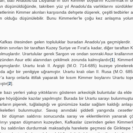
dan, Batı Anadolu'da Lidyalılar'ın son Kimmer boylarını Kızılırmak'ın
 düşünüldüğünde, takriben yüz yıl Anadolu'da varlıklarını sürdükleri 
etlerinin Kimmer akınları karşısında dehşete düşerek, çeşitli tedbirler al
n olduğu düşünülebilir. Bunu Kimmerler'le çoğu kez anlaşma yolu
 Kafkas ötesinden gelen topluluklar buradan Anadolu'ya geçmişlerdir. 
in sınırları bir taraftan Kuzey Suriye ve Fırat'a kadar, diğer taraftan K
olmuşlardır. Urartulular gerek Sargon ve ondan sonraki Asur krallarını
üzünden Asur etki alanından çekilmek zorunda kalmışlardır[
1
]. Kimmer
laşmışlardır. Urartu kralı II. Argişti (M.O. 714-685) kuzeye yöneler
da ağır bir yenilgiye uğramıştır. Urartu kralı olan II. Rusa (M.O. 685
ur'a karşı onlarla ittifak yaparak bir kısım Kimmer boylarını Urartu top
ştır[
2
].
 bazı yerleri yakıp yıktıklarını gösteren arkeolojik buluntular da elde e
e höyüğünde kazılar yapılmıştır. Burada bir Urartu sarayı bulunmuştu
arların pişerek, tuğlalaştığı ve günümüze kadar sağlam kaldığı anlaşı
keletleri bulunmuştur. Savaş anındaki şiddetli yangında
cesetler
ni bir düşman saldırısı sonucunda saray ve eklentilerinin yanarak 
aldırıyı yapan düşmanın kuzeyden, Kafkaslar üzerinden gelen Kimmer
oğru bu saldırılan durdurmak maksadıyla harekete geçmesi de Giriktepe 