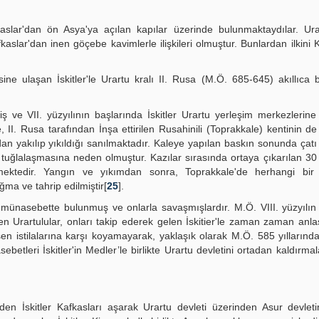
fkaslar'dan ön Asya'ya açılan kapılar üzerinde bulunmaktaydılar. Urar
lar'dan inen göçebe kavimlerle ilişkileri olmuştur. Bunlardan ilkini 
e ulaşan İskitler'le Urartu kralı II. Rusa (M.Ö. 685-645) akıllıca bi
ş ve VII. yüzyılının başlarında İskitler Urartu yerleşim merkezlerine
e, II. Rusa tarafından İnşa ettirilen Rusahinili (Toprakkale) kentinin de
ından yakılıp yıkıldığı sanılmaktadır. Kaleye yapılan baskın sonunda çat
uğlalaşmasına neden olmuştur. Kazılar sırasında ortaya çıkarılan 30 
rmektedir. Yangın ve yıkımdan sonra, Toprakkale'de herhangi bir
ğma ve tahrip edilmiştir[
25
].
le münasebette bulunmuş ve onlarla savaşmışlardır. M.Ö. VIII. yüzyılın
 Urartulular, onları takip ederek gelen İskitier'le zaman zaman anl
larında gerçekleşen istilalarına karşı koyamayarak, yaklaşık olarak M.Ö. 585 yıllarınd
ebetleri İskitler'in Medler’le birlikte Urartu devletini ortadan kaldırma
 eden İskitler Kafkasları aşarak Urartu devleti üzerinden Asur devlet