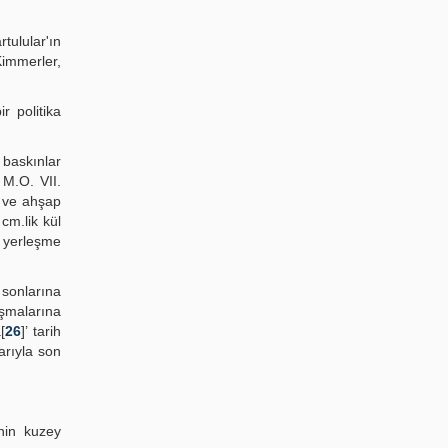
tulular'ın
Kimmerler,
r politika
 baskınlar
 M.O. VII.
ı ve ahşap
cm.lik kül
 yerleşme
 sonlarına
aşmalarına
a[
26
]’ tarih
larıyla son
inin kuzey