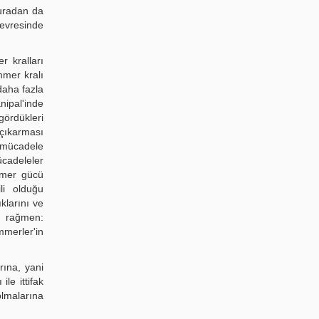
Buradan da
çevresinde
r kralları
mmer kralı
daha fazla
ipal'inde
ördükleri
 çıkarması
 mücadele
ücadeleler
mmer gücü
li olduğu
klarını ve
e rağmen:
mmerler'in
rına, yani
le ittifak
lmalarına