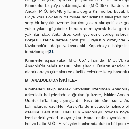
Kimmerler Lidya'ya saldırmışlardır (M.Ö.657). Sardes'ten
Ancak, M.Ö. 646/45 yıllarına doğru Kimmerler, büyük kitl
Lidya kralı Gyges'in ölümüyle sonuçlanan savaştan son
sarp bir kayalık üzerine kurulmuş olan akropolü ele g
yakıp yıkan göçebeler burada durmayarak hızla geri d
yakınlarındaki Antandros kenti çevresine yerleşmişlerdir
Bölgesi üzerine sefere çıkmıştır. Lidya'nın kuzeyinde
Kızılırmak'ın doğu yakasındaki Kapadokya bölgesin
temizlemiştir[
21
].
Kimmerler aşağı yukan M.Ö. 657 yıllarından M.Ö. VI. yüzy
Anadolu'da tehdit unsuru olmuşlardır. Onların Anadolu'
olarak ortaya çıkmaları ve güçlü devletlere karşı başarıl
B - ANADOLU'DA İSKİTLER
Kimmerleri takip ederek Kafkaslar üzerinden Anadolu'y
arkeolojik belgelerinde doğruladığı üzere, İskitler Anado
Urartulular'la karşılaşmışlardır. Kısa bir süre sonra
kalmışlardır, özellikle, Persler'le de mücadele halinde ol
özellikle Pers Kralı Darius'un Anadolu'yu boydan boya
içerisindeki yerleri ortaya çıkar. Hatta, antik kaynaklar
lan ve hatta M.Ö. IV. yüzyılın başlarında dahi o bölgede va