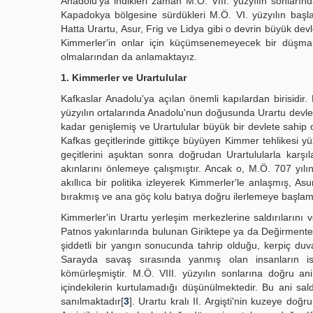
Anadolu'ya indikleri zaman M.Ö. VIII. yüzyılın sonların
Kapadokya bölgesine sürdükleri M.Ö. VI. yüzyılın başlan
Hatta Urartu, Asur, Frig ve Lidya gibi o devrin büyük devl
Kimmerler'in onlar için küçümsenemeyecek bir düşma
olmalarından da anlamaktayız.
1. Kimmerler ve Urartulular
Kafkaslar Anadolu'ya açılan önemli kapılardan birisidir.
yüzyılın ortalarında Anadolu'nun doğusunda Urartu devletin
kadar genişlemiş ve Urartulular büyük bir devlete sahip 
Kafkas geçitlerinde gittikçe büyüyen Kimmer tehlikesi y
geçitlerini aşuktan sonra doğrudan Urartulularla karşı
akınlarını önlemeye çalışmıştır. Ancak o, M.Ö. 707 yılın
akıllıca bir politika izleyerek Kimmerler'le anlaşmış, As
bırakmış ve ana göç kolu batıya doğru ilerlemeye başlamı
Kimmerler'in Urartu yerleşim merkezlerine saldırılarını ve
Patnos yakınlarında bulunan Giriktepe ya da Değirmentep
şiddetli bir yangın sonucunda tahrip olduğu, kerpiç duv
Sarayda savaş sırasında yanmış olan insanların is
kömürleşmiştir. M.Ö. VIII. yüzyılın sonlarına doğru a
içindekilerin kurtulamadığı düşünülmektedir. Bu ani s
sanılmaktadır[
3
]. Urartu kralı II. Argişti'nin kuzeye d