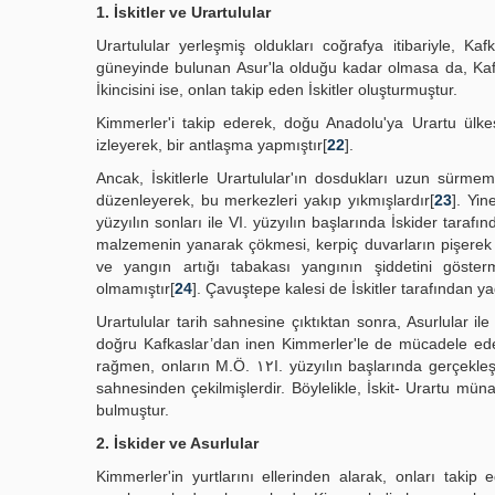
1. İskitler ve Urartulular
Urartulular yerleşmiş oldukları coğrafya itibariyle, Ka
güneyinde bulunan Asur'la olduğu kadar olmasa da, Kafkas
İkincisini ise, onlan takip eden İskitler oluşturmuştur.
Kimmerler'i takip ederek, doğu Anadolu'ya Urartu ülkesin
izleyerek, bir antlaşma yapmıştır[
22
].
Ancak, İskitlerle Urartulular'ın dosdukları uzun sürmemi
düzenleyerek, bu merkezleri yakıp yıkmışlardır[
23
]. Yin
yüzyılın sonları ile VI. yüzyılın başlarında İskider taraf
malzemenin yanarak çökmesi, kerpiç duvarların pişerek t
ve yangın artığı tabakası yangının şiddetini göste
olmamıştır[
24
]. Çavuştepe kalesi de İskitler tarafından ya
Urartulular tarih sahnesine çıktıktan sonra, Asurlular i
doğru Kafkaslar’dan inen Kimmerler'le de mücadele eden
rağmen, onların M.Ö. ١٢I. yüzyılın baş
sahnesinden çekilmişlerdir. Böylelikle, İskit- Urartu münas
bulmuştur.
2. İskider ve Asurlular
Kimmerler'in yurtlarını ellerinden alarak, onları takip