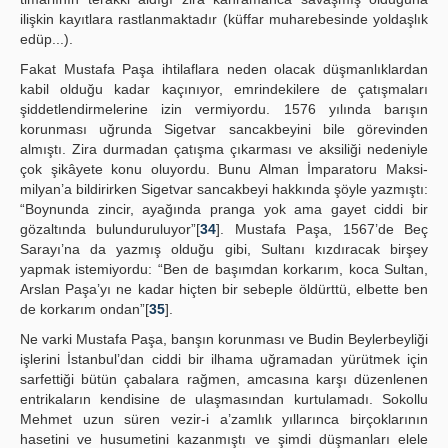
ilişkin kayıtlara rastlanmaktadır (küffar muharebesinde yoldaşlık
edüp...).
Fakat Mustafa Paşa ihtilaflara neden olacak düşmanlıklardan
kabil olduğu kadar kaçınıyor, emrindekilere de çatışmaları
şiddetlendirmelerine izin vermiyordu. 1576 yılında barışın
korunması uğrunda Sigetvar sancakbeyini bile görevinden
almıştı. Zira durmadan çatışma çıkarması ve aksiliği nedeniyle
çok şikâyete konu oluyordu. Bunu Alman İmparatoru Maksi-
milyan’a bildirirken Sigetvar sancakbeyi hakkında şöyle yazmıştı:
“Boynunda zincir, ayağında pranga yok ama gayet ciddi bir
gözaltında bulunduruluyor”[
34
]. Mustafa Paşa, 1567’de Beç
Sarayı’na da yazmış olduğu gibi, Sultanı kızdıracak birşey
yapmak istemiyordu: “Ben de başımdan korkarım, koca Sultan,
Arslan Paşa’yı ne kadar hiçten bir sebeple öldürttü, elbette ben
de korkarım ondan”[
35
].
Ne varki Mustafa Paşa, banşın korunması ve Budin Beylerbeyliği
işlerini İstanbul’dan ciddi bir ilhama uğramadan yürütmek için
sarfettiği bütün çabalara rağmen, amcasına karşı düzenlenen
entrikaların kendisine de ulaşmasından kurtulamadı. Sokollu
Mehmet uzun süren vezir-i a’zamlık yıllarınca birçoklarının
hasetini ve husumetini kazanmıştı ve şimdi düşmanları elele