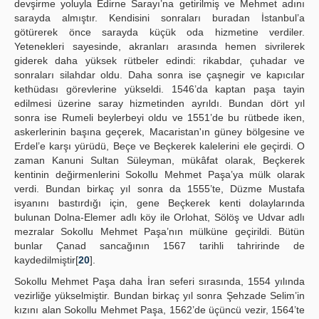
devşirme yoluyla Edirne Sarayı’na getirilmiş ve Mehmet adını
sarayda almıştır. Kendisini sonraları buradan İstanbul’a
götürerek önce sarayda küçük oda hizmetine verdiler.
Yetenekleri sayesinde, akranları arasında hemen sivrilerek
giderek daha yüksek rütbeler edindi: rikabdar, çuhadar ve
sonraları silahdar oldu. Daha sonra ise çaşnegir ve kapıcılar
kethüdası görevlerine yükseldi. 1546’da kaptan paşa tayin
edilmesi üzerine saray hizmetinden ayrıldı. Bundan dört yıl
sonra ise Rumeli beylerbeyi oldu ve 1551’de bu rütbede iken,
askerlerinin başına geçerek, Macaristan'ın güney bölgesine ve
Erdel’e karşı yürüdü, Beçe ve Beçkerek kalelerini ele geçirdi. O
zaman Kanuni Sultan Süleyman, mükâfat olarak, Beçkerek
kentinin değirmenlerini Sokollu Mehmet Paşa’ya mülk olarak
verdi. Bundan birkaç yıl sonra da 1555’te, Düzme Mustafa
isyanını bastırdığı için, gene Beçkerek kenti dolaylarında
bulunan Dolna-Elemer adlı köy ile Orlohat, Sölöş ve Udvar adlı
mezralar Sokollu Mehmet Paşa’nın mülküne geçirildi. Bütün
bunlar Çanad sancağının 1567 tarihli tahririnde de
kaydedilmiştir[
20
].
Sokollu Mehmet Paşa daha İran seferi sırasında, 1554 yılında
vezirliğe yükselmiştir. Bundan birkaç yıl sonra Şehzade Selim’in
kızını alan Sokollu Mehmet Paşa, 1562’de üçüncü vezir, 1564’te