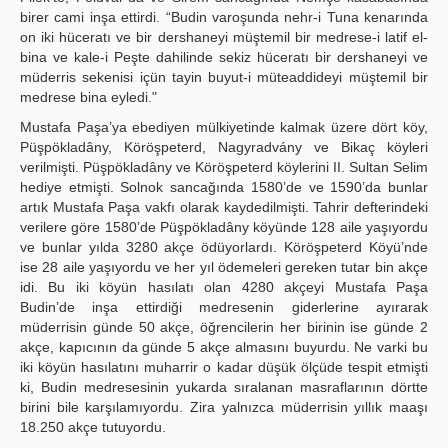
birer cami inşa ettirdi. “Budin varoşunda nehr-i Tuna kenarında
on iki hüceratı ve bir dershaneyi müştemil bir medrese-i latif el-
bina ve kale-i Peşte dahilinde sekiz hüceratı bir dershaneyi ve
müderris sekenisi içün tayin buyut-i müteaddideyi müştemil bir
medrese bina eyledi."
Mustafa Paşa’ya ebediyen mülkiyetinde kalmak üzere dört köy,
Püşpökladâny, Köröşpeterd, Nagyradvány ve Bikaç köyleri
verilmişti. Püşpökladâny ve Köröşpeterd köylerini II. Sultan Selim
hediye etmişti. Solnok sancağında 1580’de ve 1590’da bunlar
artık Mustafa Paşa vakfı olarak kaydedilmişti. Tahrir defterindeki
verilere göre 1580’de Püşpökladâny köyünde 128 aile yaşıyordu
ve bunlar yılda 3280 akçe ödüyorlardı. Köröşpeterd Köyü’nde
ise 28 aile yaşıyordu ve her yıl ödemeleri gereken tutar bin akçe
idi. Bu iki köyün hasılatı olan 4280 akçeyi Mustafa Paşa
Budin’de inşa ettirdiği medresenin giderlerine ayırarak
müderrisin günde 50 akçe, öğrencilerin her birinin ise günde 2
akçe, kapıcının da günde 5 akçe almasını buyurdu. Ne varki bu
iki köyün hasılatını muharrir o kadar düşük ölçüde tespit etmişti
ki, Budin medresesinin yukarda sıralanan masraflarının dörtte
birini bile karşılamıyordu. Zira yalnızca müderrisin yıllık maaşı
18.250 akçe tutuyordu.