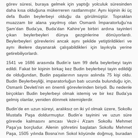
görev süresi, buraya gelmek için yaptığı yolculuk süresinden
daha kısa olduğuna mükerreren rastlanmıştır. Aynı kişinin iki üç
defa Budin beylerbeyi olduğu da görülmüştür. Topraklan
muazzam bir alana yayılmış olan Osmanlı İmparatorluğu’na
Şam’dan Buda’ya, Buda’dan Kahire’ye birbiri ardına tayinleri
çıkan beylerbeyleri dünya gezginlerine dönüyorlardı.
Beylerbeyleri görevlerini ancak aynı şekilde yetiştirildikleri ve
aynı ilkelere dayanarak çalışabildikleri için layıkıyla yerine
getirebiliyorlardı.
1541 ve 1686 arasında Budin’e tam 99 defa beylerbeyi tayin
edildi. Fakat bir kişinin birkaç kez Budin beylerbeyi tayin edildiği
de olduğundan, Budin paşalarının sayısı aslında 75 kişi oldu.
Budin Beylerbeyliği, imparatorluğun batı ucunda bulunduğu için,
Osmanlı Devleti’nin en önemli görevlerinden biriydi. Bu nedenle
birçokları Budin beylerbeyi olmak istemiş ve bir kez Buda’ya
gelmiş olanlar, yeniden dönmek istemişlerdir.
Budin’de en uzun süreyi, aralıksız on iki yıl olmak üzere, Sokollu
Mustafa Paşa doldurmuştur. Budin’e tayinini ve uzun süre
görevde kalmasını amcası Vezir-i A’zam Sokollu Mehmet
Paşa’ya borçludur. Ailenin şöhretini başlatan Sokollu Mehmet
Paşa, 1505 yılında Bosna’nın Sokol köyünde doğmuş, buradan