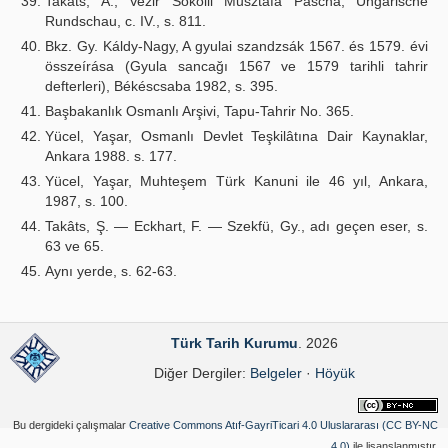
Takáts, A., Vezir Sokolli Musztafa Pascha, Ungarische
Rundschau, c. IV., s. 811.
Bkz. Gy. Káldy-Nagy, A gyulai szandzsák 1567. és 1579. évi
összeírása (Gyula sancağı 1567 ve 1579 tarihli tahrir
defterleri), Békéscsaba 1982, s. 395.
Başbakanlık Osmanlı Arşivi, Tapu-Tahrir No. 365.
Yücel, Yaşar, Osmanlı Devlet Teşkilâtına Dair Kaynaklar,
Ankara 1988. s. 177.
Yücel, Yaşar, Muhteşem Türk Kanuni ile 46 yıl, Ankara,
1987, s. 100.
Takâts, Ş. — Eckhart, F. — Szekfü, Gy., adı geçen eser, s.
63 ve 65.
Aynı yerde, s. 62-63.
Türk Tarih Kurumu
. 2026
Diğer Dergiler:
Belgeler
·
Höyük
Bu dergideki çalışmalar
Creative Commons Atıf-GayriTicari 4.0 Uluslararası (CC BY-NC
4.0)
ile lisanslanmıştır.