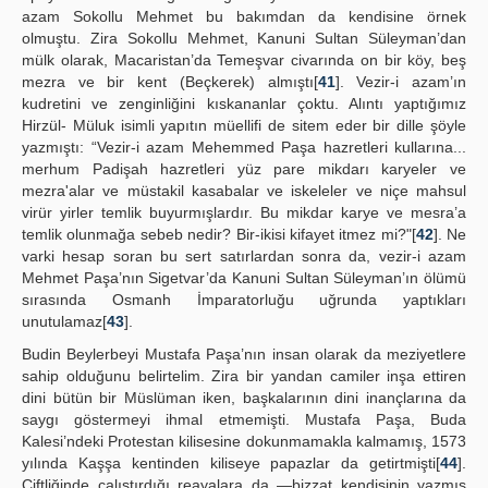
azam Sokollu Mehmet bu bakımdan da kendisine örnek
olmuştu. Zira Sokollu Mehmet, Kanuni Sultan Süleyman’dan
mülk olarak, Macaristan’da Temeşvar civarında on bir köy, beş
mezra ve bir kent (Beçkerek) almıştı[
41
]. Vezir-i azam’ın
kudretini ve zenginliğini kıskananlar çoktu. Alıntı yaptığımız
Hirzül- Müluk isimli yapıtın müellifi de sitem eder bir dille şöyle
yazmıştı: “Vezir-i azam Mehemmed Paşa hazretleri kullarına...
merhum Padişah hazretleri yüz pare mikdarı karyeler ve
mezra'alar ve müstakil kasabalar ve iskeleler ve niçe mahsul
virür yirler temlik buyurmışlardır. Bu mikdar karye ve mesra’a
temlik olunmağa sebeb nedir? Bir-ikisi kifayet itmez mi?"[
42
]. Ne
varki hesap soran bu sert satırlardan sonra da, vezir-i azam
Mehmet Paşa’nın Sigetvar’da Kanuni Sultan Süleyman’ın ölümü
sırasında Osmanh İmparatorluğu uğrunda yaptıkları
unutulamaz[
43
].
Budin Beylerbeyi Mustafa Paşa’nın insan olarak da meziyetlere
sahip olduğunu belirtelim. Zira bir yandan camiler inşa ettiren
dini bütün bir Müslüman iken, başkalarının dini inançlarına da
saygı göstermeyi ihmal etmemişti. Mustafa Paşa, Buda
Kalesi’ndeki Protestan kilisesine dokunmamakla kalmamış, 1573
yılında Kaşşa kentinden kiliseye papazlar da getirtmişti[
44
].
Çiftliğinde çalıştırdığı reayalara da —bizzat kendisinin yazmış