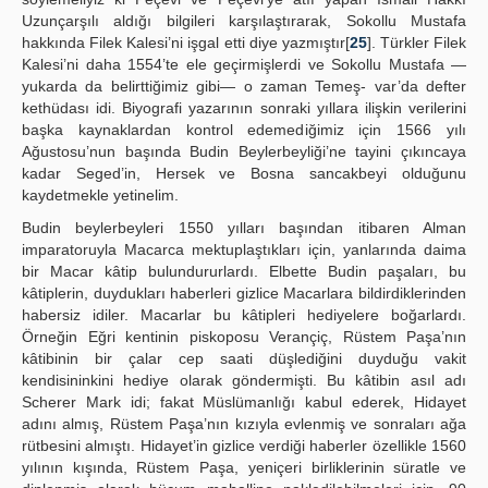
Uzunçarşılı aldığı bilgileri karşılaştırarak, Sokollu Mustafa
hakkında Filek Kalesi’ni işgal etti diye yazmıştır[
25
]. Türkler Filek
Kalesi’ni daha 1554’te ele geçirmişlerdi ve Sokollu Mustafa —
yukarda da belirttiğimiz gibi— o zaman Temeş- var’da defter
kethüdası idi. Biyografi yazarının sonraki yıllara ilişkin verilerini
başka kaynaklardan kontrol edemediğimiz için 1566 yılı
Ağustosu’nun başında Budin Beylerbeyliği’ne tayini çıkıncaya
kadar Seged’in, Hersek ve Bosna sancakbeyi olduğunu
kaydetmekle yetinelim.
Budin beylerbeyleri 1550 yılları başından itibaren Alman
imparatoruyla Macarca mektuplaştıkları için, yanlarında daima
bir Macar kâtip bulundururlardı. Elbette Budin paşaları, bu
kâtiplerin, duydukları haberleri gizlice Macarlara bildirdiklerinden
habersiz idiler. Macarlar bu kâtipleri hediyelere boğarlardı.
Örneğin Eğri kentinin piskoposu Verançiç, Rüstem Paşa’nın
kâtibinin bir çalar cep saati düşlediğini duyduğu vakit
kendisininkini hediye olarak göndermişti. Bu kâtibin asıl adı
Scherer Mark idi; fakat Müslümanlığı kabul ederek, Hidayet
adını almış, Rüstem Paşa’nın kızıyla evlenmiş ve sonraları ağa
rütbesini almıştı. Hidayet’in gizlice verdiği haberler özellikle 1560
yılının kışında, Rüstem Paşa, yeniçeri birliklerinin süratle ve