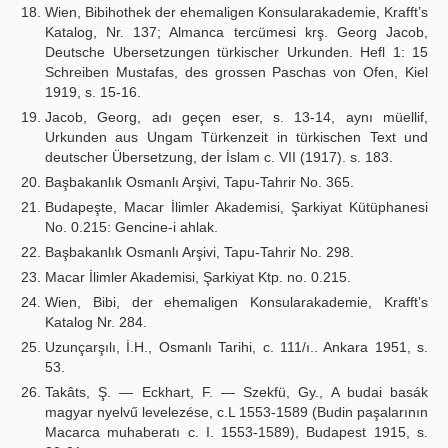
Wien, Bibihothek der ehemaligen Konsularakademie, Krafft’s
Katalog, Nr. 137; Almanca tercümesi krş. Georg Jacob,
Deutsche Ubersetzungen türkischer Urkunden. Hefl 1: 15
Schreiben Mustafas, des grossen Paschas von Ofen, Kiel
1919, s. 15-16.
Jacob, Georg, adı geçen eser, s. 13-14, aynı müellif,
Urkunden aus Ungam Türkenzeit in türkischen Text und
deutscher Übersetzung, der İslam c. VII (1917). s. 183.
Başbakanlık Osmanlı Arşivi, Tapu-Tahrir No. 365.
Budapeşte, Macar İlimler Akademisi, Şarkiyat Kütüphanesi
No. 0.215: Gencine-i ahlak.
Başbakanlık Osmanlı Arşivi, Tapu-Tahrir No. 298.
Macar İlimler Akademisi, Şarkiyat Ktp. no. 0.215.
Wien, Bibi, der ehemaligen Konsularakademie, Krafft’s
Katalog Nr. 284.
Uzunçarşılı, İ.H., Osmanlı Tarihi, c. 111/ı.. Ankara 1951, s.
53.
Takâts, Ş. — Eckhart, F. — Szekfü, Gy., A budai basák
magyar nyelvű levelezése, c.L 1553-1589 (Budin paşalarının
Macarca muhaberatı c. I. 1553-1589), Budapest 1915, s.