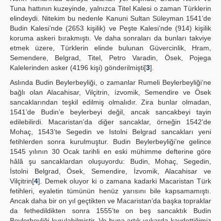
Tuna hattının kuzeyinde, yalnızca Titel Kalesi o zaman Türklerin
elindeydi. Nitekim bu nedenle Kanuni Sultan Süleyman 1541’de
Budin Kalesi’nde (2653 kişilik) ve Peşte Kalesi’nde (914) kişilik
koruma askeri bırakmıştı. Ve daha sonraları da bunları takviye
etmek üzere, Türklerin elinde bulunan Güvercinlik, Hram,
Semendere, Belgrad, Titel, Petro Varadin, Ösek, Pojega
Kalelerinden asker (4196 kişi) gönderilmişti[
3
].
Aslında Budin Beylerbeyliği, o zamanlar Rumeli Beylerbeyliği’ne
bağlı olan Alacahisar, Vilçitrin, ízvomik, Semendire ve Ösek
sancaklarından teşkil edilmiş olmalıdır. Zira bunlar olmadan,
1541’de Budin’e beylerbeyi değil, ancak sancakbeyi tayin
edilebilirdi. Macaristan’da diğer sancaklar, örneğin 1542’de
Mohaç, 1543’te Segedin ve Istolni Belgrad sancakları yeni
fetihlerden sonra kurulmuştur. Budin Beylerbeyliği’ne gelince
1545 yılının 30 Ocak tarihli en eski mühimme defterine göre
hâlâ şu sancaklardan oluşuyordu: Budin, Mohaç, Segedin,
İstolni Belgrad, Ösek, Semendire, İzvomik, Alacahisar ve
Vilçitrin[
4
]. Demek oluyor ki o zamana kadarki Macaristan Türk
fetihleri, eyaletin tümünün henüz yarısını bile kapsamamıştı.
Ancak daha bir on yıl geçtikten ve Macaristan’da başka topraklar
da fethedildikten sonra 1555’te on beş sancaktık Budin
Beylerbeyliği kurulabilmiştir. Ve buna artık yukarda kaydettiğimiz