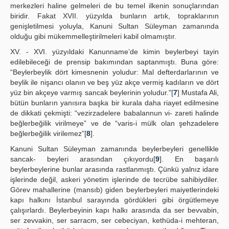
merkezleri haline gelmeleri de bu temel ilkenin sonuçlarından
biridir. Fakat XVII. yüzyılda bunların artık, topraklarının
genişletilmesi yoluyla, Kanuni Sultan Süleyman zamanında
olduğu gibi mükemmelleştirilmeleri kabil olmamıştır.
XV. - XVI. yüzyıldaki Kanunname’de kimin beylerbeyi tayin
edilebileceği de prensip bakımından saptanmıştı. Buna göre:
“Beylerbeylik dört kimesnenin yoludur: Mal defterdarlarının ve
beylik ile nişancı olanın ve beş yüz akçe vermiş kadıların ve dört
yüz bin akçeye varmış sancak beylerinin yoludur."[
7
] Mustafa Ali,
bütün bunların yanısıra başka bir kurala daha riayet edilmesine
de dikkati çekmişti: “vezirzadelere babalannun vi- zareti halinde
beğlerbeğilik virilmeye” ve de “varis-i mülk olan şehzadelere
beğlerbeğilik virilemez”[
8
].
Kanuni Sultan Süleyman zamanında beylerbeyleri genellikle
sancak- beyleri arasından çıkıyordu[
9
]. En başarılı
beylerbeylerine bunlar arasında rastlanmıştı. Çünkü yalnız idare
işlerinde değil, askeri yönetim işlerinde de tecrübe sahibiydiler.
Görev mahallerine (mansıb) giden beylerbeyleri maiyetlerindeki
kapı halkını İstanbul sarayında gördükleri gibi örgütlemeye
çalışırlardı. Beylerbeyinin kapı halkı arasında da ser bevvabin,
ser zevvakin, ser sarracm, ser cebeciyan, kethüda-i mehteran,