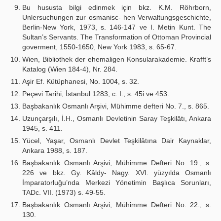
Bu hususta bilgi edinmek için bkz. K.M. Röhrborn,
Unlersuchungen zur osmanisc- hen Verwaltungsgeschichte,
Berlin-New York, 1973, s. 146-147 ve I. Metin Kunt. The
Sultan’s Servants. The Transformation of Ottoman Provincial
goverment, 1550-1650, New York 1983, s. 65-67.
Wien, Bibliothek der ehemaligen Konsularakademie. Krafft’s
Katalog (Wien 184-4), Nr. 284.
Aşir Ef. Kütüphanesi, No. 1004, s. 32.
Peçevi Tarihi, İstanbul 1283, c. I., s. 45i ve 453.
Başbakanlık Osmanlı Arşivi, Mühimme defteri No. 7., s. 865.
Uzunçarşılı, İ.H., Osmanlı Devletinin Saray Teşkilâtı, Ankara
1945, s. 411.
Yücel, Yaşar, Osmanlı Devlet Teşkilâtına Dair Kaynaklar,
Ankara 1988, s. 187.
Başbakanlık Osmanlı Arşivi, Mühimme Defteri No. 19., s.
226 ve bkz. Gy. Kâldy- Nagy. XVI. yüzyılda Osmanlı
İmparatorluğu’nda Merkezi Yönetimin Başlıca Sorunları,
TADc. VII. (1973) s. 49-55.
Başbakanlık Osmanlı Arşivi, Mühimme Defteri No. 22., s.
130.