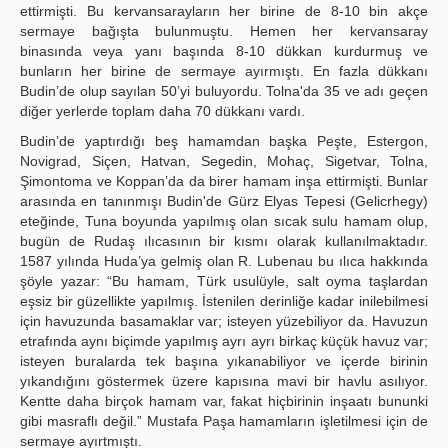
ettirmişti. Bu kervansarayların her birine de 8-10 bin akçe
sermaye bağışta bulunmuştu. Hemen her kervansaray
binasında veya yanı başında 8-10 dükkan kurdurmuş ve
bunların her birine de sermaye ayırmıştı. En fazla dükkanı
Budin’de olup sayılan 50’yi buluyordu. Tolna'da 35 ve adı geçen
diğer yerlerde toplam daha 70 dükkanı vardı.
Budin’de yaptırdığı beş hamamdan başka Peşte, Estergon,
Novigrad, Siçen, Hatvan, Segedin, Mohaç, Sigetvar, Tolna,
Şimontoma ve Koppan’da da birer hamam inşa ettirmişti. Bunlar
arasında en tanınmışı Budin'de Gürz Elyas Tepesi (Gelicrhegy)
eteğinde, Tuna boyunda yapılmış olan sıcak sulu hamam olup,
bugün de Rudaş ılıcasının bir kısmı olarak kullanılmaktadır.
1587 yılında Huda’ya gelmiş olan R. Lubenau bu ılıca hakkında
şöyle yazar: “Bu hamam, Türk usulüyle, salt oyma taşlardan
eşsiz bir güzellikte yapılmış. İstenilen derinliğe kadar inilebilmesi
için havuzunda basamaklar var; isteyen yüzebiliyor da. Havuzun
etrafında aynı biçimde yapılmış ayrı ayrı birkaç küçük havuz var;
isteyen buralarda tek başına yıkanabiliyor ve içerde birinin
yıkandığını göstermek üzere kapısına mavi bir havlu asılıyor.
Kentte daha birçok hamam var, fakat hiçbirinin inşaatı bununki
gibi masraflı değil.” Mustafa Paşa hamamların işletilmesi için de
sermaye ayırtmıştı.