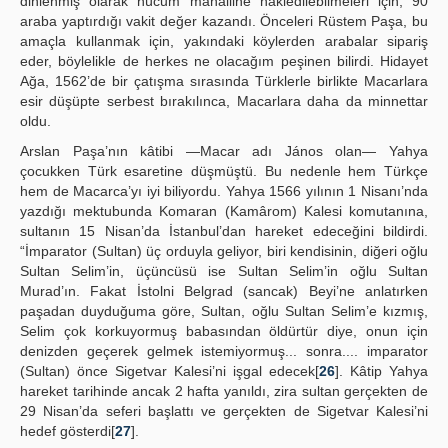
dinlenmiş olarak hücum mahalline nakledilebilmeleri için, 90
araba yaptırdığı vakit değer kazandı. Önceleri Rüstem Paşa, bu
amaçla kullanmak için, yakındaki köylerden arabalar sipariş
eder, böylelikle de herkes ne olacağım peşinen bilirdi. Hidayet
Ağa, 1562’de bir çatışma sırasında Türklerle birlikte Macarlara
esir düşüpte serbest bırakılınca, Macarlara daha da minnettar
oldu.
Arslan Paşa’nın kâtibi —Macar adı János olan— Yahya
çocukken Türk esaretine düşmüştü. Bu nedenle hem Türkçe
hem de Macarca’yı iyi biliyordu. Yahya 1566 yılının 1 Nisanı’nda
yazdığı mektubunda Komaran (Kamârom) Kalesi komutanına,
sultanın 15 Nisan’da İstanbul’dan hareket edeceğini bildirdi.
“İmparator (Sultan) üç orduyla geliyor, biri kendisinin, diğeri oğlu
Sultan Selim’in, üçüncüsü ise Sultan Selim’in oğlu Sultan
Murad’ın. Fakat İstolni Belgrad (sancak) Beyi’ne anlatırken
paşadan duyduğuma göre, Sultan, oğlu Sultan Selim’e kızmış,
Selim çok korkuyormuş babasından öldürtür diye, onun için
denizden geçerek gelmek istemiyormuş... sonra.... imparator
(Sultan) önce Sigetvar Kalesi’ni işgal edecek[
26
]. Kâtip Yahya
hareket tarihinde ancak 2 hafta yanıldı, zira sultan gerçekten de
29 Nisan’da seferi başlattı ve gerçekten de Sigetvar Kalesi’ni
hedef gösterdi[
27
].