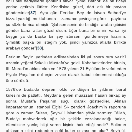
oğlu bile hediyelerle gönlünü alıyor. Şimdi Bathori de bir ricayı
yerine getirsin lütfen: Kendisine güzel, dört atlı bir payton
göndersinler[
37
]. Aynı gün Feridun Bey de İstvan Bathori’ye
bizzat yazdığı mektubunda —zamanın çevirişine göre— paytonu
şu sözlerle rica etmişti: “Şahsen senin de bindiğin araba gibisini
gönder bana, atları güzel olsun. Eğer bana bir emrin varsa, iyi
beygir ya da başka bir şey istersen, göndermeye hazırım.
Şimdilik başka bir isteğim yok, şimdi yalnızca atlarla birlikte
arabayı gönder”[
38
].
Feridun Bey’in yerinden edilmesinden iki yıl sonra sıra vezir’i
azamin yeğeni Sokollu Mustafa’ya geldi. Kabahatlerinden birinin,
III. Murad’ın ablası olan ve 1578 yılının 21 Eylülümde vefat eden
Piyale Paşa’nın dul eşini zevce olarak kabul etmemesi olduğu
öne sürüldü.
1578’de Buda’da deprem oldu ve düşen bir yıldırım barut
kulesini de patlattı. Meydana gelen muazzam hasarı birkaç ay
sonra Mustafa Paşa’nın suçu olarak gösterdiler. Alman
imparatorunun İstanbul Elçisi Si- zendorf Joachim'in raporuna
göre o zaman Sultan, Şeyh-ül İslamdan şöyle sormuş: “Allah,
Buda’yı mahvederek ağır bir şekilde cezalandırdığı halde,
efendisine yanlış bilgi veren kişinin hak ettiği nedir? Sultanın
ablasının elini reddeden sefil kulun cezası ne olur? Şeyh-ül-