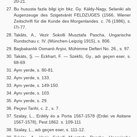
20-21.
Bu hususta fazla bilgi için bkz. Gy. Káldy-Nagy, Selaniki als
Augenzeuge des Szigetvárét FELDZUGES (1566, Wiener
Zeitschrift für die Kunde des Morgenlandes. c. 76 (1986), s.
I7I-77.
Takâts, A., Vezir Sokolli Musztafa Pascha, Ungarische
Rundschau c. IV. (München-Leipzig 1915), s. 806.
Başbakanlık Osmanlı Arşivi, Mühimme Defteri No. 26., s. 97.
Takáts, Ş. — Eckhart, F. — Szekfü, Gy., adı geçen eser, s.
68-69.
Aynı yerde, s. 80-81.
Aynı yerde, s. 133.
Aynı yerde, s. 149-150.
Aynı yerde, s. 103.
Aynı yerde, s. 29.
Peçevi Tarihi, c. 2., s. 7.
Szalay, L., Erdély és a Porta 1567-1578 (Erdei ve Asitane
1567-1578), Pest 1862. s. 109-111
Szalay, L., adı geçen eser, s. 111-12.