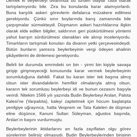
Demek ki beylerbeyi divanında bu türden olaylar ciddi olarak
tartışılamıyordu bile. Zira bu konularda karar alamıyorlardı.
Buna karşılık askeri görevlerin defalarca müzakere edilmesi
gerekiyordu. Çünkü sınır boylarında barış zamanında bile
çarpışmalar sürmekteydi. Düşmanın askeri hazırlıklarına ilişkin
olarak elde edilen bilgiler, saldırının geri püskürtülmesi yöntemi
yahut barışın sürdürülmesi olanakları ele alınıp inceleniyordu.
Timarlıların tartışmalı konuları da divanın yetki çerçevesindeydi.
Bütün bunların yamsıra beylerbeyinin vergi ödeyen ahalinin
şikâyetlerini de dinlemesi gerekiyordu.
Belirli bir durumda emrindeki on bin - yirmi bin kişiyle savaşa
girişip girişmeyeceği konusunda karar vermek beylerbeyinin
sorumluluğuna dahildi. Fakat bu karan ister tek başına almış
olsun ister divandakilerin hemfikir olmalarıyla almış olsun,
kararın tek sorumlusu beylerbeyi idi ve bunun cezasını başıyla
verirdi. Nitekim 1566 yılı yazında Budin Beylerbeyi Arslan, Palota
Kalesi’ne (Varpalota), kaleyi zaptetmek için hücum başlatıpta
yenilgiye uğrayınca, hatta Vesprem ve Tata Kaleleri de düşman
eline düşünce, Kanuni Sultan Süleyman, ağustos başında,
Arslan’ın başını vurdurmuştu.
Beylerbeylerinin iktidarlarını en fazla zayıflatan olgu görev
sürelerinin belirsiz olmasıydı. Budin Beylerbeylerinden birisinin