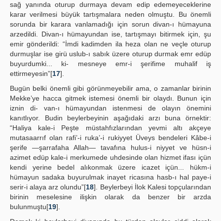
sağ yanında oturup durmaya devam edip edemeyeceklerine
karar verilmesi büyük tartışmalara neden olmuştu. Bu önemli
sorunda bir karara vanlamadığı için sorun divan-ı hümayuna
arzedildi. Divan-ı hümayundan ise, tartışmayı bitirmek için, şu
emir gönderildi: “İmdi kadimden ila heza olan ne veçle oturup
durmuşlar ise girü uslub-ı sabık üzere oturup durmak emr edüp
buyurdumki... ki- mesneye emr-i şerifime muhalif iş
ettirmeyesin”[
17
].
Bugün belki önemli gibi görünmeyebilir ama, o zamanlar birinin
Mekke’ye hacca gitmek istemesi önemli bir olaydı. Bunun için
iznin di- van-ı hümayundan istenmesi de olayın önemini
kanıtlıyor. Budin beylerbeyinin aşağıdaki arzı buna örnektir:
“Haliya kale-i Peşte müstahfızlarından yevmi altı akçeye
mutasaarrıf olan rafi’-i ruka’-i rukiyyet Üveys bendeleri Kâbe-i
şerife —şarrafaha Allah— tavafına hulus-i niyyet ve hüsn-i
azimet edüp kale-i merkumede uhdesinde olan hizmet ifası içün
kendi yerine bedel alıkonmak üzere icazet içün... hükm-i
hümayun sadaka buyurulmak inayet ricasına hasb-ı hal paye-i
serir-i alaya arz olundu”[
18
]. Beylerbeyi İlok Kalesi topçularından
birinin meselesine ilişkin olarak da benzer bir arzda
bulunmuştu[
19
].