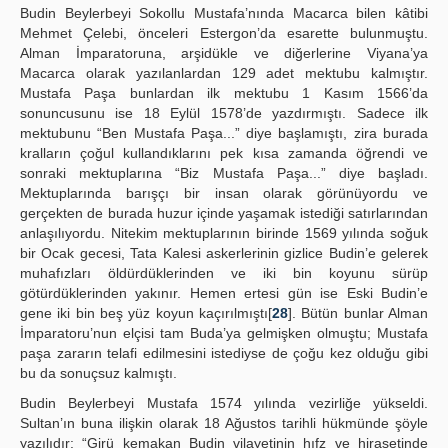
Budin Beylerbeyi Sokollu Mustafa’nında Macarca bilen kâtibi
Mehmet Çelebi, önceleri Estergon’da esarette bulunmuştu.
Alman İmparatoruna, arşidükle ve diğerlerine Viyana’ya
Macarca olarak yazılanlardan 129 adet mektubu kalmıştır.
Mustafa Paşa bunlardan ilk mektubu 1 Kasım 1566’da
sonuncusunu ise 18 Eylül 1578’de yazdırmıştı. Sadece ilk
mektubunu “Ben Mustafa Paşa...” diye başlamıştı, zira burada
kralların çoğul kullandıklarını pek kısa zamanda öğrendi ve
sonraki mektuplarına “Biz Mustafa Paşa...” diye başladı.
Mektuplarında barışçı bir insan olarak görünüyordu ve
gerçekten de burada huzur içinde yaşamak istediği satırlarından
anlaşılıyordu. Nitekim mektuplarının birinde 1569 yılında soğuk
bir Ocak gecesi, Tata Kalesi askerlerinin gizlice Budin’e gelerek
muhafızları öldürdüklerinden ve iki bin koyunu sürüp
götürdüklerinden yakınır. Hemen ertesi gün ise Eski Budin’e
gene iki bin beş yüz koyun kaçırılmıştı[
28
]. Bütün bunlar Alman
İmparatoru’nun elçisi tam Buda’ya gelmişken olmuştu; Mustafa
paşa zararın telafi edilmesini istediyse de çoğu kez olduğu gibi
bu da sonuçsuz kalmıştı.
Budin Beylerbeyi Mustafa 1574 yılında vezirliğe yükseldi.
Sultan’ın buna ilişkin olarak 18 Ağustos tarihli hükmünde şöyle
yazılıdır: “Girü kemakan Budin vilayetinin hıfz ve hirasetinde