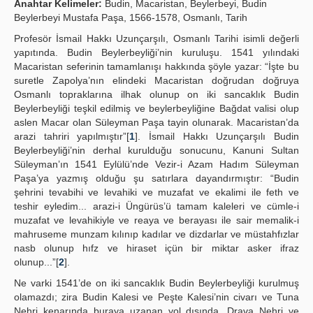
Anahtar Kelimeler:
Budin, Macaristan, Beylerbeyi, Budin
Beylerbeyi Mustafa Paşa, 1566-1578, Osmanlı, Tarih
Yayın Politikaları
Profesör İsmail Hakkı Uzunçarşılı, Osmanlı Tarihi isimli değerli
Kılavuzlar
yapıtında. Budin Beylerbeyliği’nin kuruluşu. 1541 yılındaki
Macaristan seferinin tamamlanışı hakkında şöyle yazar: “İşte bu
İletişim
suretle Zapolya’nın elindeki Macaristan doğrudan doğruya
Osmanlı topraklarına ilhak olunup on iki sancaklık Budin
Beylerbeyliği teşkil edilmiş ve beylerbeyliğine Bağdat valisi olup
aslen Macar olan Süleyman Paşa tayin olunarak. Macaristan’da
arazi tahriri yapılmıştır”[
1
]. İsmail Hakkı Uzunçarşılı Budin
Beylerbeyliği’nin derhal kurulduğu sonucunu, Kanuni Sultan
Süleyman’ın 1541 Eylülü’nde Vezir-i Azam Hadım Süleyman
Paşa’ya yazmış olduğu şu satırlara dayandırmıştır: “Budin
şehrini tevabihi ve levahiki ve muzafat ve ekalimi ile feth ve
teshir eyledim... arazi-i Üngürüs’ü tamam kaleleri ve cümle-i
muzafat ve levahikiyle ve reaya ve berayası ile sair memalik-i
mahruseme munzam kılınıp kadılar ve dizdarlar ve müstahfızlar
nasb olunup hıfz ve hiraset içün bir miktar asker ifraz
olunup...”[
2
].
Ne varki 1541’de on iki sancaklık Budin Beylerbeyliği kurulmuş
olamazdı; zira Budin Kalesi ve Peşte Kalesi’nin civarı ve Tuna
Nehri kenarında buraya uzanan yol dışında, Drava Nehri ve