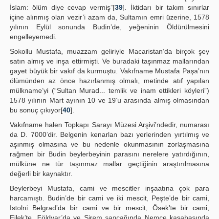
İslam: ölüm diye cevap vermiş”[
39
]. İktidarı bir takım sınırlar
içine alınmış olan vezir’i azam da, Sultamın emri üzerine, 1578
yılının Eylül sonunda Budin’de, yeğeninin Öldürülmesini
engelleyemedi.
Sokollu Mustafa, muazzam geliriyle Macaristan’da birçok şey
satın almış ve inşa ettirmişti. Ve buradaki taşınmaz mallarından
gayet büyük bir vakıf da kurmuştu. Vakıfname Mustafa Paşa’nın
ölümünden az önce hazırlanmış olmalı, metinde atıf yapılan
mülkname’yi (“Sultan Murad... temlik ve inam ettikleri köyleri”)
1578 yılının Mart ayının 10 ve 19’u arasında almış olmasından
bu sonuç çıkıyor[
40
].
Vakıfname halen Topkapı Sarayı Müzesi Arşivi’ndedir, numarası
da D. 7000’dir. Belgenin kenarlan bazı yerlerinden yırtılmış ve
aşınmış olmasına ve bu nedenle okunmasının zorlaşmasına
rağmen bir Budin beylerbeyinin parasını nerelere yatırdığının,
mülküne ne tür taşınmaz mallar geçtiğinin araştırılmasına
değerli bir kaynaktır.
Beylerbeyi Mustafa, cami ve mescitler inşaatına çok para
harcamıştı. Budin’de bir cami ve iki mescit, Peşte’de bir cami,
Istolni Belgrad’da bir cami ve bir mescit, Ösek’te bir cami,
Filek’te, Földvar’da ve Sirem sancağında Nemçe kasabasında