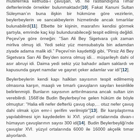
müteferrika kethüda-i çavuşan, vb. ne rastlandığına Timar
defterlerinde örnekler bulunmaktadır[
10
]. Fakat Kanuni Sultan
Süleyman’ın buna ilişkin bir hükmüne göre vezirlerin,
beylerbeylerin ve sancakbeylerin hizmetinde ancak tımarlılar
bulunabilirdi[
11
]. Elbette bir kişinin, masrafını kendisi görmek
şartıyla, emrinde kaç kişi bulundurabileceği tespit edilmiş değildi.
Peçevi’ye göre örneğin: “San Ali Bey Sigetvara çok zaman
mirliva olmuş idi. Yedi sekiz yüz mensubatıyla bin adamdan
ziyade adama malik idi.” Peçevi’nin kaydettiği gibi, “Pirsiz Ati Bey
Sigetvara Sarı Ali Bey’den sonra olmuş idi... müşarileyh dahi ol
asır abruyi idi. Daima yedi sekiz yüz bahadır adam saklardı ve
kapusunda gayet namdar ve gayret çeker adamlar var idi”[
12
].
Beylerbeylerin kendi kapı halklan sayısının tespit edilmemiş
olmasına karşın, maaşlı ve tımarlı çavuşların sayıları kesinlikle
belirlenmişti. Bunların sayısının arttırılmasına ancak sultan izin
verebilirdi. 1568’de Budin Beylerbeyi’ne gelen hüküm de böyle
olmuştur: “Halia elli nefer defterlü çavuş olup,... otuz nefer çavuş
dahi olmak içün emr-i şerifim verilmiştir"[
13
]. Bir karşılaştırma
yapılabilmesi için kaydedelim ki XVI. yüzyıl ortalarında divan-ı
hümayun çavuşlarının sayısı 300 idi[
14
]. Budin Beylerbeyliği’nde
çavuşlar XVI. yüzyıl ortalarında 6000 ile 16000 akçelik tımar
alıyorlardı.