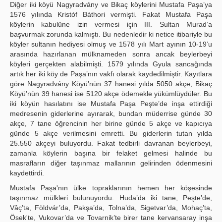
Diğer iki köyü Nagyradvány ve Bikaç köylerini Mustafa Paşa’ya
1576 yılında Kristóf Báthori vermişti. Fakat Mustafa Paşa
köylerin kabulüne izin vermesi için III. Sultan Murad’a
başvurmak zorunda kalmıştı. Bu nedenledir ki netice itibariyle bu
köyler sultanın hediyesi olmuş ve 1578 yılı Mart ayının 10-19’u
arasında hazırlanan mülknameden sonra ancak beylerbeyi
köyleri gerçekten alabilmişti. 1579 yılında Gyula sancağında
artık her iki köy de Paşa’nın vakfı olarak kaydedilmiştir. Kayıtlara
göre Nagyradvány Köyü’nün 37 hanesi yılda 5050 akçe, Bikaç
Köyü’nün 39 hanesi ise 5120 akçe ödemekle yükümlüydüler. Bu
iki köyün hasılatını ise Mustafa Paşa Peşte’de inşa ettirdiği
medresenin giderlerine ayırarak, bundan müderrise günde 30
akçe, 7 tane öğrencinin her birine günde 5 akçe ve kapıcıya
günde 5 akçe verilmesini emretti. Bu giderlerin tutan yılda
25.550 akçeyi buluyordu. Fakat tedbirli davranan beylerbeyi,
zamanla köylerin başına bir felaket gelmesi halinde bu
masrafların diğer taşınmaz mallarının gelirinden ödenmesini
kaydettirdi.
Mustafa Paşa'nın ülke topraklarının hemen her köşesinde
taşınmaz mülkleri bulunuyordu. Huda’da iki tane, Peşte’de,
Vâç’ta, Földvár’da, Pakşa’da, Tolna’da, Sigetvar’da, Mohaç’ta,
Ösek'te, Vukovar’da ve Tovarnik’te birer tane kervansaray inşa