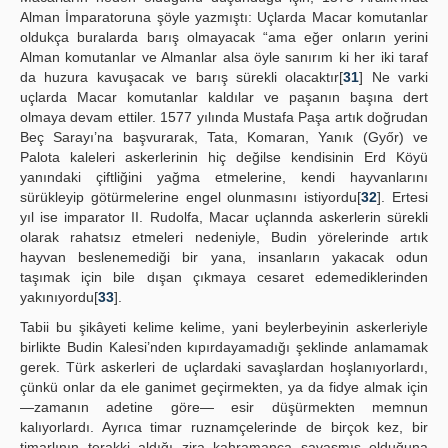
Alman İmparatoruna şöyle yazmıştı: Uçlarda Macar komutanlar
oldukça buralarda barış olmayacak “ama eğer onların yerini
Alman komutanlar ve Almanlar alsa öyle sanırım ki her iki taraf
da huzura kavuşacak ve barış sürekli olacaktır[
31
] Ne varki
uçlarda Macar komutanlar kaldılar ve paşanın başına dert
olmaya devam ettiler. 1577 yılında Mustafa Paşa artık doğrudan
Beç Sarayı’na başvurarak, Tata, Komaran, Yanık (Győr) ve
Palota kaleleri askerlerinin hiç değilse kendisinin Erd Köyü
yanındaki çiftliğini yağma etmelerine, kendi hayvanlarını
sürükleyip götürmelerine engel olunmasını istiyordu[
32
]. Ertesi
yıl ise imparator II. Rudolfa, Macar uçlannda askerlerin sürekli
olarak rahatsız etmeleri nedeniyle, Budin yörelerinde artık
hayvan beslenemediği bir yana, insanların yakacak odun
taşımak için bile dışan çıkmaya cesaret edemediklerinden
yakınıyordu[
33
].
Tabii bu şikâyeti kelime kelime, yani beylerbeyinin askerleriyle
birlikte Budin Kalesi’nden kıpırdayamadığı şeklinde anlamamak
gerek. Türk askerleri de uçlardaki savaşlardan hoşlanıyorlardı,
çünkü onlar da ele ganimet geçirmekten, ya da fidye almak için
—zamanın adetine göre— esir düşürmekten memnun
kalıyorlardı. Ayrıca timar ruznamçelerinde de birçok kez, bir
timarlının terakki aldığı zira kahramanca savaşmış olduğuna