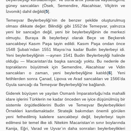
güney sancakları (Ösek, Semendire, Alacahisar, Vilçitrin ve
İzvomik) dahil değildi[
5
].
Temeşvar Beylerbeyliği’nin de benzer şekilde oluşturulmuş
olması dikkate değer. Bilindiği gibi 1552’de Temeşvar, yalnızca
yeni bir sancağın değil, yeni bir beylerbeyliğinin de merkezi
olmuştu. Buraya ilk beylerbeyi olarak Beçe ve Beçkerek
sancakbeyi Kasım Paşa tayin edildi. Kasım Paşa ondan önce
1548 Şubatı’ndan 1551 Mayısı’na kadar Budin beylerbeyi idi.
Yeni beylerbeyliğinin —aynen 1541 Budin Beylerbeyliği halinde
olduğu — Macaristan’da başka sancağı yoktu. Bu nedenle de
topraklarını büyütmek için Semendire, Alacahisar ve Vidin
sancakları o zaman, yeni beylerbeyliğine katıldı[
6
]. Yeni
fetihlerden sonra Çanad, Lipova ve Arad sancakları ve 1566’da
Gyula sancağı da Temeşvar Beylerbeyliği’ne bağlandı.
Giderek büyüyen ve yayılan Osmanlı İmparatorluğu’nda mahalli
idare işlerini Türklerin ne kadar önceden ve iyice düşünülmüş bir
sistemle örgütlediklerini Budin ve Temeşvar Beylerbeylikleri
Örnekleri kanıtlamaktadır. Stratejik bakımdan önemli görülen
yeni fethedilmiş kalelere sancakbeyi değil, beylerbeyi tayin
edilmesi bir temel ilke idi. Nitekim Macaristan’ın sınır boylarında
Kanija, Eğri, Varad ve Uyvar’ın daha sonraları beylerbeylikleri