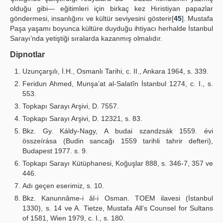
olduğu gibi— eğitimleri için birkaç kez Hıristiyan papazlar
göndermesi, insanlığını ve kültür seviyesini gösterir[
45
]. Mustafa
Paşa yaşamı boyunca kültüre duyduğu ihtiyacı herhalde İstanbul
Sarayı’nda yetiştiği sıralarda kazanmış olmalıdır.
Dipnotlar
Uzunçarşılı, İ.H., Osmanlı Tarihi, c. II., Ankara 1964, s. 339.
Feridun Ahmed, Munşa’at al-Salatîn İstanbul 1274, c. I., s.
553.
Topkapı Sarayı Arşivi, D. 7557.
Topkapı Sarayı Arşivi, D. 12321, s. 83.
Bkz. Gy. Káldy-Nagy, A budai szandzsák 1559. évi
összeírása (Budin sancağı 1559 tarihli tahrir defteri),
Budapest 1977. s. 9.
Topkapı Sarayı Kütüphanesi, Koğuşlar 888, s. 346-7, 357 ve
446.
Adı geçen eserimiz, s. 10.
Bkz. Kanunnâme-i âl-i Osman. TOEM ilavesi (İstanbul
1330), s. 14 ve A. Tietze, Mustafa All’s Counsel for Sultans
of 1581, Wien 1979, c. I., s. 180.