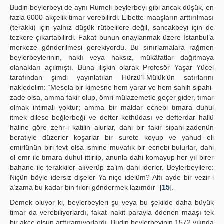
Budin beylerbeyi de aynı Rumeli beylerbeyi gibi ancak düşük, en
fazla 6000 akçelik timar verebilirdi. Elbette maaşların arttırılması
(terakki) için yalnız düşük rütbelilere değil, sancakbeyi için de
tezkere çıkartabilirdi. Fakat bunun onaylanmak üzere İstanbul’a
merkeze gönderilmesi gerekiyordu. Bu sınırlamalara rağmen
beylerbeylerinin, haklı veya haksız, mükâfatlar dağıtmaya
olanakları açılmıştı. Buna ilişkin olarak Profesör Yaşar Yücel
tarafından şimdi yayınlatılan Hürzü’l-Mülük’ün satırlarını
nakledelim: “Mesela bir kimesne hem yarar ve hem sahih sipahi-
zade olsa, amma fakir olup, ömri mülazemetle geçer gider, tımar
olmak ihtimali yoktur; amma bir maldar ecnebi tımara duhul
itmek dilese beğlerbeği ve defter kethüdası ve defterdar hallü
haline göre zehr-i katilin alurlar, dahi bir fakir sipahi-zadenün
beratiyle düzerler koşarlar bir surete koyup ve yahud eli
emirlünün biri fevt olsa ismine muvafık bir ecnebi bulurlar, dahi
ol emr ile tımara duhul ittiriip, anunla dahi komayup her yıl birer
bahane ile terakkiler alıverüp za’im dahi iderler. Beylerbeyilere:
Niçün böyle idersiz dişeler Ya niçe idelüm? Altı ayde bir vezir-i
a’zama bu kadar bin fılori göndermek lazımdır” [
15
].
Demek oluyor ki, beylerbeyleri şu veya bu şekilde daha büyük
timar da verebiliyorlardı, fakat nakit parayla ödenen maaşı tek
bir akçe olsun arttıramıyorlardı. Budin beylerbeyinin 1572 yılında