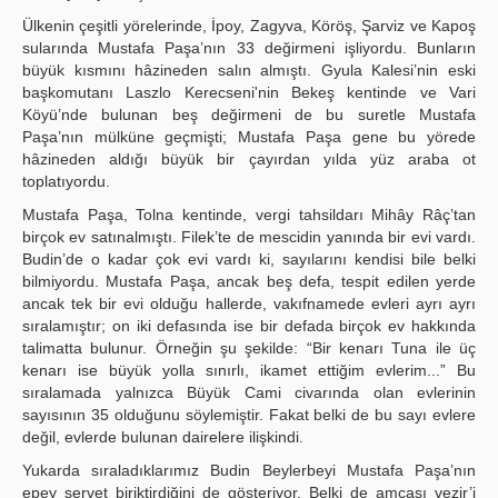
Ülkenin çeşitli yörelerinde, İpoy, Zagyva, Köröş, Şarviz ve Kapoş
sularında Mustafa Paşa’nın 33 değirmeni işliyordu. Bunların
büyük kısmını hâzineden salın almıştı. Gyula Kalesi’nin eski
başkomutanı Laszlo Kerecseni'nin Bekeş kentinde ve Vari
Köyü’nde bulunan beş değirmeni de bu suretle Mustafa
Paşa’nın mülküne geçmişti; Mustafa Paşa gene bu yörede
hâzineden aldığı büyük bir çayırdan yılda yüz araba ot
toplatıyordu.
Mustafa Paşa, Tolna kentinde, vergi tahsildarı Mihây Râç’tan
birçok ev satınalmıştı. Filek’te de mescidin yanında bir evi vardı.
Budin’de o kadar çok evi vardı ki, sayılarını kendisi bile belki
bilmiyordu. Mustafa Paşa, ancak beş defa, tespit edilen yerde
ancak tek bir evi olduğu hallerde, vakıfnamede evleri ayrı ayrı
sıralamıştır; on iki defasında ise bir defada birçok ev hakkında
talimatta bulunur. Örneğin şu şekilde: “Bir kenarı Tuna ile üç
kenarı ise büyük yolla sınırlı, ikamet ettiğim evlerim...” Bu
sıralamada yalnızca Büyük Cami civarında olan evlerinin
sayısının 35 olduğunu söylemiştir. Fakat belki de bu sayı evlere
değil, evlerde bulunan dairelere ilişkindi.
Yukarda sıraladıklarımız Budin Beylerbeyi Mustafa Paşa’nın
epey servet biriktirdiğini de gösteriyor. Belki de amcası vezir’i