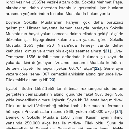
ikinci vezir ve 1565’te vezir-i a’zam oldu. Sokollu Mehmet Paşa,
akrabalarını daha önceden İstanbul’a getirtmişti. İşte bunların
arasında yeğenlerinden biri olan Mustafa da bulunuyordu.
Böylece Sokollu Mustafa’nın kariyeri çok daha pürüzsüz
gelişmiştir. Hizmet hayatına hemen sarayda başlayan Sokollu
Mustafa’nın hayat yolunu amcası daima elinden geldiği ölçüde
düzenlemiştir. Biyografisini kaleme alan yazara göre, Sokollu
Mustafa 1553 yılının-23 Nisanı'nda Temeş- var’da defter
kethüdası olmuş ve altmış bin akçelu zeamet almıştır[
21
]. Liva-i
Temeşvar 1556 tarihli timar defterinde bulunan şu kayıt da
yukarda- kini doğruluyor: “ze’amet benam-i Mustafa kethüda-i
defter-i vilayet-i Temeşvar, yekûn 60.764 akçe’’[
22
]. Gene aynı
yazara göre “sene-i 967 cemaziül ahirisinin altıncı gününde liva-i
Filek taklid olunmuş idi”[
23
].
Eyalet-i Budin 1552-1559 tarihli timar ruznamçesi’nde bunun
gerçekten cemaziülahirin altıncı gününde fakat 967. değil 966.
yılda kaydedilmiş olması ilginçtir. Şöyle ki: “Mustafa beğ mirliva-i
Filek, an tahvil-i Velicanbeğ mirliva-i sabık ber muceb-i ferman-ı
hümayun Pi evaili safar-i sene-i 966, yekun 250.000 akçe”[
24
].
Demek ki Sokollu Mustafa 1558 yılının Kasım ayının ikinci
yansında 250.000 akçe has ile mirliva-i Filek oldu. Şunu da
söylemeliyiz ki Peçevi ve Peçevi’ye atıf yapan İsmail Hakkı