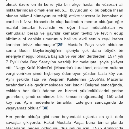
olmak üzere on iki kerre yüz bin akçe haslar ile vüzera-i ali
miktarlarımdan olmak emr edüp.... buyurdum ki: bu babda İhsan
olunan hükm-i hümayunum tebliğ ettikte vüzerat ile kemakan ol
canibin hıfz ve hirasetinde olup kadimden memur olduğun eğer
mahlul tımarlar tevcihidir ve eğer hisar müstahfızları ve
kethüdalar beratı ve gayridir kemakan tevhiz ve tevcih edüp
bilcümle ol canibin umurunun hail ve akdi senün rey-i isabet
karinina tefviz olunmuştur”[
29
]. Mustafa Paşa vezir olduktan
sonra Budin Beylerbeyliği’nin işleriyle çok daha büyük bir
enerjiyle meşgul olmaya başladı ve var olan dertlerden, 1574 yılı
7 Eylülü’nde Beç Sarayı’na yazdığı bir mektupta, şöyle şikâyet
etti: “Nagy Kalló Kalesi’ni (Macarlar) kuralıberi, eskiden sultana
vergi verirken şimdi hiçbirşey ödemeyen yüzden fazla köy var.
Aynı şekilde Tata ve Vesprem Kalelerinin (1566’da Macarlar
tarafından) ele geçirilmesinden beri İstolni Belgrad sancağında,
eskiden her türlü ödeme ve hizmet yükümlülüklerini yerine
getirirken, şimdi semtimize bile kimsenin uğramadığı 150 adet
köy var. Aynı nedenlerle tımarlılar Estergon sancağında da
yaşayamaz oldular"[
30
].
Her yerde olduğu gibi sınır boyundaki uçlarda da çok defa
savaşlar çıkıyordu. Fakat Mustafa Paşa, buna birinci planda
Macarların neden olduğunu düşündüğü için, 1575 Aralık’ında