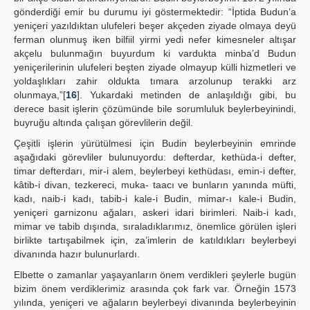
gönderdiği emir bu durumu iyi göstermektedir: “İptida Budun’a
yeniçeri yazıldıktan ulufeleri beşer akçeden ziyade olmaya deyü
ferman olunmuş iken bilfiil yirmi yedi nefer kimesneler altışar
akçelu bulunmağın buyurdum ki vardukta minba’d Budun
yeniçerilerinin ulufeleri beşten ziyade olmayup külli hizmetleri ve
yoldaşlıkları zahir oldukta tımara arzolunup terakki arz
olunmaya,”[
16
]. Yukardaki metinden de anlaşıldığı gibi, bu
derece basit işlerin çözümünde bile sorumluluk beylerbeyinindi,
buyruğu altında çalışan görevlilerin değil.
Çeşitli işlerin yürütülmesi için Budin beylerbeyinin emrinde
aşağıdaki görevliler bulunuyordu: defterdar, kethüda-i defter,
timar defterdarı, mir-i alem, beylerbeyi kethüdası, emin-i defter,
kâtib-i divan, tezkereci, muka- taacı ve bunların yanında müfti,
kadı, naib-i kadı, tabib-i kale-i Budin, mimar-ı kale-i Budin,
yeniçeri garnizonu ağaları, askeri idari birimleri. Naib-i kadı,
mimar ve tabib dışında, sıraladıklarımız, önemlice görülen işleri
birlikte tartışabilmek için, za’imlerin de katıldıkları beylerbeyi
divanında hazır bulunurlardı.
Elbette o zamanlar yaşayanların önem verdikleri şeylerle bugün
bizim önem verdiklerimiz arasında çok fark var. Örneğin 1573
yılında, yeniçeri ve ağaların beylerbeyi divanında beylerbeyinin