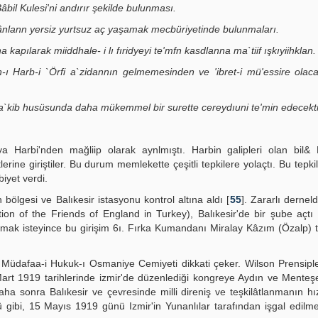
bil Kulesi'ni andırır şekilde bulunması.
sânlann yersiz yurtsuz aç yaşamak mecbüriyetinde bulunmaları.
kapılarak miiddhale- i lı fıridyeyi te'mfn kasdlanna ma`tiif ışkıyiihklan.
an-ı Harb-i `Örfi a`zidannın gelmemesinden ve 'ibret-i mü'essire olacak
na ta`kib husüsunda daha mükemmel bir surette cereydıuni te'min edecekti
 Harbi'nden mağliip olarak aynlmıştı. Harbin galipleri olan bil& D
ne giriştiler. Bu durum memlekette çeşitli tepkilere yolaçtı. Bu tepkile
iyet verdi.
ölgesi ve Balıkesir istasyonu kontrol altına aldı [
55
]. Zararlı dernel
tion of the Friends of England in Turkey), Balıkesir'de bir şube açtı 
kmak isteyince bu girişim 6ı. Fırka Kumandanı Miralay Kâzım (Özalp) 
r Müdafaa-i Hukuk-ı Osmaniye Cemiyeti dikkati çeker. Wilson Prensiple
art 1919 tarihlerinde izmir'de düzenlediği kongreye Aydın ve Menteş
aha sonra Balıkesir ve çevresinde milli direniş ve teşkilâtlanmanın hız
ibi, 15 Mayıs 1919 günü Izmir'in Yunanlılar tarafından işgal edilme