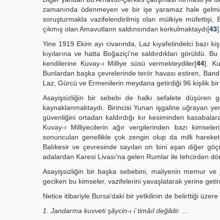
zamanında ödenmeyen ve bir işe yaramaz hale gelmiş ve
soruşturmakla vazifelendirilmiş olan mülkiye müfettişi, 
çıkmış olan Amavutlann saldınsından korkulmaktaydı[
43
]
Yine 1919 Ekim ayı civarında, Laz kıyafetindelci bazı kişi
kıyılarına ve hatta Boğaziçi'ne saldırdıkları görüldü. Bu
kendilerine Kuvay-ı Milliye süsü vermekteydiler[
44
]. K
Bunlardan başka çevrelerinde terör havası estiren, Ban
Laz, Gürcü ve Ermenilerin meydana getirdiği 96 kişilik bir
Asayişsizliğin bir sebebi de halkı sefalete düşüren 
kaynaklanmaktaydı. Birincisi Yunan işgaline uğrayan yer
güvenliğini ortadan kaldırdığı kır kesiminden kasabal
Kuvay-ı Milliyecilerin ağır vergilerinden bazı kimsel
sonunculan genellikle çok zengin olup da milli hareket
Balıkesir ve çevresinde sayılan on bini aşan diğer göç
adalardan Karesi Livası'na gelen Rumlar ile tehcirden dö
Asayişsizliğin bir başka sebebini, maliyenin memur ve
geciken bu kimseler, vazifelerini yavaşlatarak yerine ge
Netice itibariyle Bursa'daki bir yetkilinin de belirttiği üzer
1. Jandarma kuvveti şâycin-ı i`timâıl değildir. ...