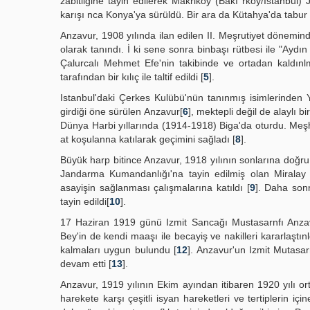
zabitliğine tayin edilerek Makriköy (Bakı rköy/İstanbul)
karışı nca Konya'ya sürüldü. Bir ara da Kütahya'da tabu
Anzavur, 1908 yılında ilan edilen II. Meşrutiyet dönem
olarak tanındı. İ ki sene sonra binbaşı rütbesi ile "Ayd
Çalurcalı Mehmet Efe'nin takibinde ve ortadan kaldınl
tarafından bir kılıç ile taltif edildi [
5
].
Istanbul'daki Çerkes Kulübü'nün tanınmış isimlerinden Y
girdiği öne sürülen Anzavur[
6
], mektepli değil de alaylı 
Dünya Harbi yıllarında (1914-1918) Biga'da oturdu. Meşhur
at koşulanna katılarak geçimini sağladı [
8
].
Büyük harp bitince Anzavur, 1918 yılının sonlarına doğru
Jandarma Kumandanlığı'na tayin edilmiş olan Miralay ve
asayişin sağlanması çalışmalarına katıldı [
9
]. Daha son
tayin edildi[
10
].
17 Haziran 1919 günü Izmit Sancağı Mustasarnfı Anzav
Bey'in de kendi maaşı ile becayiş ve nakilleri kararlaştınl
kalmaları uygun bulundu [
12
]. Anzavur'un Izmit Mutasar
devam etti [
13
].
Anzavur, 1919 yılının Ekim ayından itibaren 1920 yılı or
harekete karşı çeşitli isyan hareketleri ve tertiplerin iç