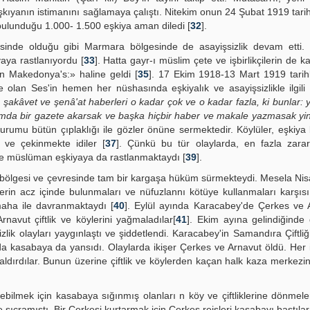
 eşkıyanın istimanını sağlamaya çalıştı. Nitekim onun 24 Şubat 1919 tari
lunduğu 1.000- 1.500 eşkiya aman diledi [
32
].
esinde olduğu gibi Marmara bölgesinde de asayişsizlik devam etti.
aya rastlanıyordu [
33
]. Hatta gayr-ı müslim çete ve işbirlikçilerin de k
un Makedonya's:» haline geldi [
35
]. 17 Ekim 1918-13 Mart 1919 tarihl
e olan Ses'in hemen her nüshasında eşkiyalık ve asayişsizlikle ilgili
 şakâvet ve şenâ'at haberleri o kadar çok ve o kadar fazla, ki bunlar:
aamda bir gazete akarsak ve başka hiçbir haber ve makale yazmasak yi
durumu bütün çıplaklığı ile gözler önüne sermektedir. Köylüler, eşkiya 
a ve çekinmekte idiler [
37
]. Çünkü bu tür olaylarda, en fazla zarar
k ve müslüman eşkiyaya da rastlanmaktaydı [
39
].
a bölgesi ve çevresinde tam bir kargaşa hüküm sürmekteydi. Mesela Ni
erin acz içinde bulunmaları ve nüfuzlannı kötüye kullanmaları karşıs
aha ile davranmaktaydı [
40
]. Eylül ayında Karacabey'de Çerkes ve 
navut çiftlik ve köylerini yağmaladılar[
41
]. Ekim ayına gelindiğinde
sizlik olayları yaygınlaştı ve şiddetlendi. Karacabey'in Samandıra Çiftli
da kasabaya da yansıdı. Olaylarda ikişer Çerkes ve Arnavut öldü. Her 
ldırdılar. Bunun üzerine çiftlik ve köylerden kaçan halk kaza merkezi
ebilmek için kasabaya sığınmış olanları n köy ve çiftliklerine dönmeleri
ıçramıştı. Bir Çerkesi kurtarmak için Çerkes reisleri kasabayı bastılar