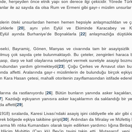
e, herşeyden önce etnik yapı son derece ilgi çekicidir. Yörede Tür
ar ile az sayıda da olsa Rum ve Ermeni gibi gayr-ı müslim unsurlar
keslerin öteki unsurlardan hemen hemen hepsiyle anlaşmazlıldan ve ç
rklerle [
20
], aynı yılın Eylül ve Ekiminde Karacabey ve Kir
Eylül ayında Burhaniye'de Boşnaklarla [
22
] anlaşmazlığa düştükl
pselci, Bayramiç, Gönen, Manyas ve civarında tam bir asayişsizlik 
ulmuş çok sayıda çete bulunmaktaydı. Bu çeteler, zenginleri haraca
asp, darp ve katl olaylarına sebebiyet vermek suretiyle asayişi bozma
 grubundan yardım görmekteydi[
23
]. Çoğu Çerkes ve Arnavut olan bu 
rında affetti. Aralarında gayr-ı müslimlerin de bulunduğu birçok eşki
 olan Kara Hasan çetesi, mahalli otoritenin zayıflamasından istifade edere
ylarına da rastlanıyordu [
26
]. Bütün bunların yanında asker kaçakları
7
]. Kazdağı eşkıyanın yanısıra asker kaçaklarmın da saklandığı bir y
a affetti[
29
].
8) sıralarda, Karesi Livası'ndaki asayiş işini ciddiyetle ele alır gibi 
 bölgede eşkiya takibine girişti[
30
]. Ardından da Miralay ve Müfettiş 
arma Mı ntıka Kumandanı olarak tayin edilirken yardımcı lığına Binba
Hâcim Muhittin (Çarı klı) Bey'in tayini takip etti. Mutasarrıf, yen