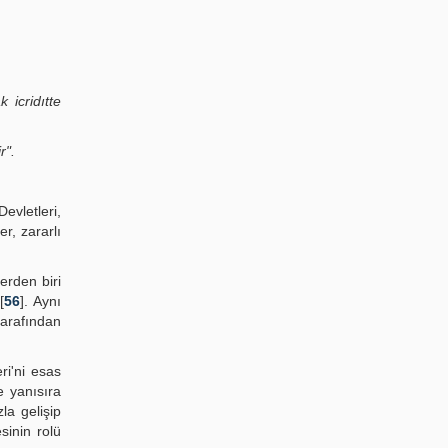
 icridıtte
r".
evletleri,
r, zararlı
derden biri
[
56
]. Aynı
tarafından
ri'ni esas
e yanısıra
la gelişip
sinin rolü