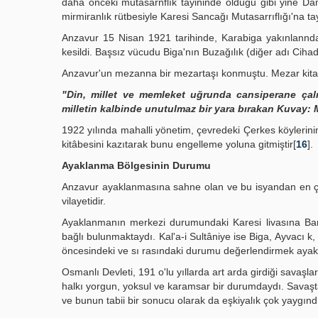
daha önceki mutasarnflık tayininde olduğu gibi yine Dam
mirmiranlık rütbesiyle Karesi Sancağı Mutasarrıflığı'na tay
Anzavur 15 Nisan 1921 tarihinde, Karabiga yakınlanndak
kesildi. Başsız vücudu Biga'nın Buzağılık (diğer adı Cih
Anzavur'un mezanna bir mezartaşı konmuştu. Mezar kitab
"Din, millet ve memleket uğrunda cansiperane çalış
milletin kalbinde unutulmaz bir yara bırakan Kuvay: 
1922 yılında mahalli yönetim, çevredeki Çerkes köylerini
kitâbesini kazıtarak bunu engelleme yoluna gitmiştir[
16
].
Ayaklanma Bölgesinin Durumu
Anzavur ayaklanmasına sahne olan ve bu isyandan en çok 
vilayetidir.
Ayaklanmanın merkezi durumundaki Karesi livasına Band
bağlı bulunmaktaydı. Kal'a-i Sultâniye ise Biga, Ayvacı k,
öncesindeki ve sı rasındaki durumu değerlendirmek ayakl
Osmanlı Devleti, 191 o'lu yıllarda art arda girdiği savaşl
halkı yorgun, yoksul ve karamsar bir durumdaydı. Savaştan 
ve bunun tabii bir sonucu olarak da eşkiyalık çok yaygınd