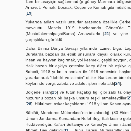
Tam bir asayişin sağlanmadığı güney Marmara bölgesind
Arnavut, Pomak, Boşnak, Çeçen ve Kumuk gibi müslümanl
[
19
].
Yukarıda adları yazılı unsurlar arasında özellikle Çer
mevcuttu. Mesela 1919 Haziranında Gönen'de Tü
(Mustafakemalpaşa/Bursa) Arnavutlarla [
21
] ve yine 
çarpıştıkları görüldü.
Daha Birinci Dünya Savaşı yıllarında Ezine, Biga, La
Buralarda bazdan da etnik unsurlara dayalı olarak kur
insan ve hayvan kaçırmak, yol kesmek, çeşitli soygun, g
Halk bazan bir eşkiya çetesine karşı diğer bir eşkiya
Babıali, 1918 yı lını n sonları ile 1919 senesinin başla
yararlanarak "dehlikt ve istimiin" ettiler. Bunlardan biri
köylerinde vergi, zabıta ve adalet işlerini ele aldı[
24
].
Bölgede silâh[
25
] ve tütün kaçakçı lığı gibi zabı ta ola
huzurunu bozan bir başka unsuru teşkil etmekteydiler[
2
[
28
]. Hükümet, asker kaçaldarmı 1918 yılının Kasım ayınd
Bâblâti, Mondoros Mütarekesi'nin imzalandığı (30 Ekim 191
Umum Jandarma Kumandanı Refet Bey, Balı kesir'e gelerek
Hudâvendigâr, Kal'a-i Sultaniye ve Karesi'ye Umum Jand
Ahmet Bey getirildi[
31
]. Bunu Karesi Mutasamflığı'na 