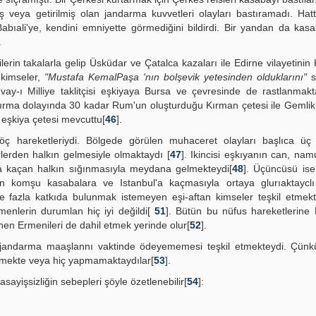
ya getirilmiş olan jandarma kuvvetleri olayları bastıramadı. Hatta
Babıali'ye, kendini emniyette görmediğini bildirdi. Bir yandan da kas
.
lerin takalarla gelip Üsküdar ve Çatalca kazaları ile Edirne vilayetinin
 kimseler,
"Mustafa KemalPaşa 'nın bolşevik yetesinden olduklarını"
s
uvay-ı Milliye taklitçisi eşkiyaya Bursa ve çevresinde de rastlanmakt
dırma dolayında 30 kadar Rum'un oluşturduğu Kırman çetesi ile Gemlik
 eşkiya çetesi mevcuttu[
46
].
göç hareketleriydi. Bölgede görülen muhaceret olayları başlıca üç
lerden halkın gelmesiyle olmaktaydı [
47
]. Ikincisi eşkıyanın can, na
ara kaçan halkın sığınmasıyla meydana gelmekteydi[
48
]. Üçüncüsü ise
erin komşu kasabalara ve Istanbul'a kaçmasıyla ortaya glurıaktayclı
e fazla katkıda bulunmak istemeyen eşi-aftan kimseler teşkil etmekt
menlerin durumlan hiç iyi değildi[
51
]. Bütün bu nüfus hareketlerine Mi
nen Ermenileri de dahil etmek yerinde olur[
52
].
 jandarma maaşlannı vaktinde ödeyememesi teşkil etmekteydi. Çünkü 
tirmekte veya hiç yapmamaktaydılar[
53
].
e asayişsizliğin sebepleri şöyle özetlenebilir[
54
]: