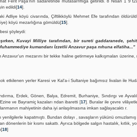
at Ferit Paşa'nın sadâretinde mutasarnflığa getirildi. 8 Nisan 1 9 t2
in edildi[
14
].
i Adliye köyü civarında, Çiftlikköylü Mehmet Efe tarafından öldürül
adiye) köyü mezarlığına gömüldü[
15
].
esi şöyleydi:
ırken, Kuvayi Milliye tarafından, bir sureti gaddaranede, şehit
Muhammediye kumandanı İzzetlii Anzavur paşa rııhuna elfatiha..."
n Anzavur'un mezarını bir tekke haline getirmeye kalkışmalan üzerine,
etkilenen yerler Karesi ve Kal'a-i Sultaniye bağımsız livalan ile Hu
ırma, Erdek, Gönen, Balya, Edremit, Burhaniye, Sındırgı ve Ayvalık
 Ezine ve Bayramiç kazaları ndan ibaretti [
17
]. Buralar ile çevre vilâyet
anmanın mahiyetinin daha iyi anlaşılmasına imkan sağlayacaktı r.
arı yenilgilerle kapatmıştı. Bundan dolayı , savaşların yükünü omuzlamış
dönenlerin bir kısmı sakattı. Ayrıca bölgede salgın hastalık, kıtlık, yok
ı[
18
]