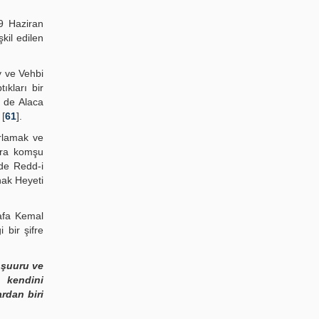
9 Haziran
kil edilen
y ve Vehbi
ıkları bir
 de Alaca
 [
61
].
 rlamak ve
sıra komşu
r'de Redd-i
hak Heyeti
tafa Kemal
 bir şifre
 şuuru ve
 kendini
rdan biri