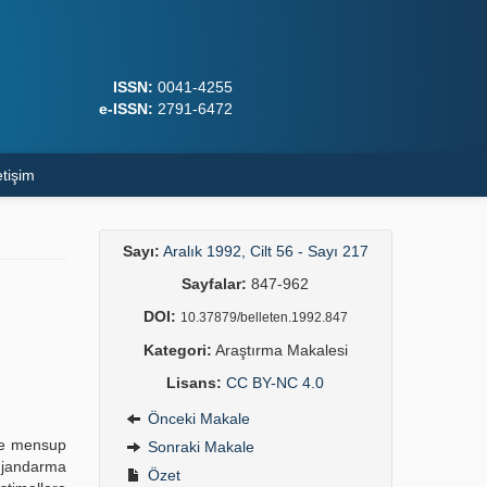
ISSN:
0041-4255
e-ISSN:
2791-6472
etişim
Sayı:
Aralık 1992, Cilt 56 - Sayı 217
Sayfalar:
847-962
DOI:
10.37879/belleten.1992.847
Kategori:
Araştırma Makalesi
Lisans:
CC BY-NC 4.0
Önceki Makale
ine mensup
Sonraki Makale
ı jandarma
Özet