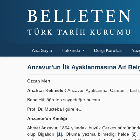
Ana Sayfa
Hakkında
Dergi Kurulları
Yazı
Anzavur'un İlk Ayaklanmasına Ait Bel
Özcan Mert
Anahtar Kelimeler:
Anzavur, Ayaklanma, Osmanlı, Tarih,
Bana elifi öğreten saygıdeğer hocam
Prof. Dr. Mücteba İlgürel'e...
Anzavur'un Kimliği
Ahmet Anzavur, 1864 yılındaki büyük Çerkes sürgününde
olup Bigalıdır [
1
]. Okuma yazma bilmediği halde [
2
],