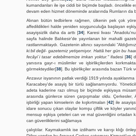
kumandanları ile işe ciddi bir biçimde başladı. öncelikle
devam eden hizmet döneminde aralarında Rumların da bu
Alınan bütün tedbirlere rağmen, ülkenin pek çok yör
affedildikleri halde yeniden soygunculuğa başlayan eşkiy
asayişsizlik daha da arttı [
34
]. Karesi livası "Anadolu'n
sayfa halinde Balıkesir'de yayınlanan bir mahalli gazet
rastlanmaktaydı. Gazetenin altıncı sayısındaki
"Aldığımız
ki:bil değil- gazetemiz yetişemiyor. Hattâ her gün bu h
fecâyi`i tasar edebilmemize imkan yoktur."
ifadesi [
36
] 
yanısıra gayr-ı müslimler ve işbirlikçilerden korkmakt
görmekteydiler[
38
]. Bu işbirlikçiler arasında bazan Tür
Anzavur isyanının patlak verdiği 1919 yılında ayaklanm
Karacabey'de asayiş bir türlü sağlanamıyordu. Yöneticil
adeta kaderine razı olmuş bir biçimde eşkiyaya müsam
arasında günlerce süren çarpışmalar oldu. Çerkesler, Ar
işbirliği yapan kimselerin de kışkırtmalan [
42
] ile asayiş
idare sonucu çıkan olaylar komşu çiftlik ve köyler yanın
mensup eşkiya çeteleri can ve mal güvenliğini ortadan ka
can güvenliklerini sağlamaya
çalıştılar. Kaymakamlık ise izdihamı ve karışı klığı önley
Diğer yandan bu Arnavut-Çerkes çatışması Kirmasti'ye de s