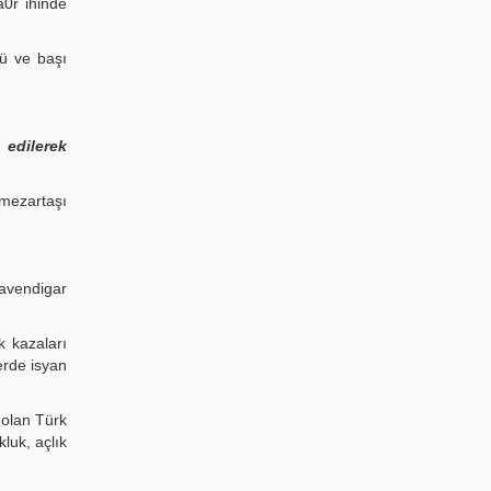
a0r ihinde
dü ve başı
 edilerek
 mezartaşı
davendigar
 kazaları
lerde isyan
 olan Türk
luk, açlık