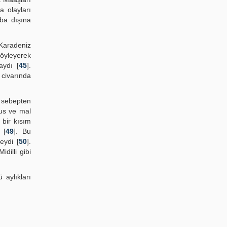
 olayları
aba dışına
 Karadeniz
öyleyerek
aydı [
45
].
 civarında
 sebepten
mus ve mal
 bir kısım
 [
49
]. Bu
eydi [
50
].
dilli gibi
aylıkları