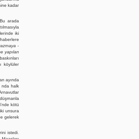
hine kadar
 Bu arada
atılmasıyla
erinde iki
 haberlere
 yazmaya -
ne yapılan
baskınları
ı köylüler
san ayında
ı nda halk
Arnavutlar
 düşmanla
ği'nde kötü
iki unsura
ne gelerek
ni istedi.
. Maaşları