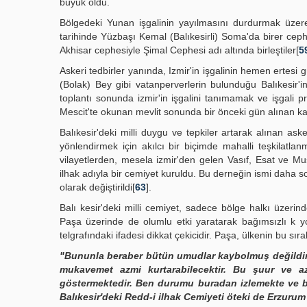
büyük oldu.
Bölgedeki Yunan işgalinin yayılmasını durdurmak üze
tarihinde Yüzbaşı Kemal (Balıkesirli) Soma'da birer cep
Akhisar cephesiyle Şimal Cephesi adı altında birleştiler[
5
Askeri tedbirler yanında, Izmir'in işgalinin hemen ertesi
(Bolak) Bey gibi vatanperverlerin bulunduğu Balıkesir'i
toplantı sonunda izmir'in işgalini tanımamak ve işgali pr
Mescit'te okunan mevlit sonunda bir önceki gün alınan karar
Balıkesir'deki milli duygu ve tepkiler artarak alınan as
yönlendirmek için akılcı bir biçimde mahalli teşkilatl
vilayetlerden, mesela izmir'den gelen Vasıf, Esat ve Mus
ilhak adıyla bir cemiyet kuruldu. Bu derneğin ismi daha s
olarak değiştirildi[
63
].
Balı kesir'deki milli cemiyet, sadece bölge halkı üzerin
Paşa üzerinde de olumlu etki yaratarak bağımsızlı k y
telgrafındaki ifadesi dikkat çekicidir. Paşa, ülkenin bu s
"Bununla beraber bütün umudlar kaybolmuş değildir
mukavemet azmi kurtarabilecektir. Bu şuur ve a
göstermektedir. Ben durumu buradan izlemekte ve bu
Balıkesir'deki Redd-i ilhak Cemiyeti öteki de Erzuru