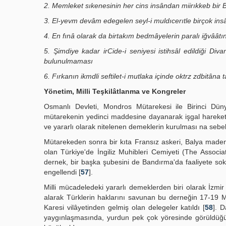
2. Memleket sıkenesinin her cins insândan miirıkkeb bir Bâ
3. El-yevm devâm edegelen seyl-i muldıcerıtle birçok in
4. En fınâ olarak da birtakım bedmâyelerin paralı iğvââtına 
5. Şimdiye kadar irCide-i seniyesi istihsâl edildiği Div
bulunulmaması
6. Fırkanın ikmdli seftilet-i mutlaka içinde oktrz zdbitâ
Yönetim, Milli Teşkilâtlanma ve Kongreler
Osmanlı Devleti, Mondros Mütarekesi ile Birinci Dünya
mütarekenin yedinci maddesine dayanarak işgal hareketleri
ve yararlı olarak nitelenen demeklerin kurulması na sebeb
Mütarekeden sonra bir kıta Fransız askeri, Balya maden b
olan Türkiye'de İngiliz Muhibleri Cemiyeti (The Associa
dernek, bir başka şubesini de Bandırma'da faaliyete so
engellendi [
57
].
Milli mücadeledeki yararlı demeklerden biri olarak İzmi
alarak Türklerin haklarını savunan bu derneğin 17-19 M
Karesi vilâyetinden gelmiş olan delegeler katıldı [
58
]. D
yaygınlaşmasında, yurdun pek çok yöresinde görüldüğü g