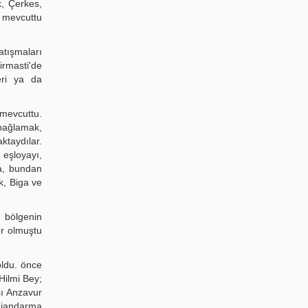
k, Çerkes,
 mevcuttu
atışmaları
masti'de
eri ya da
mevcuttu.
 bağlamak,
ktaydılar.
eşloyayı,
ya, bundan
k, Biga ve
, bölgenin
er olmuştu
oldu. önce
Hilmi Bey;
şı Anzavur
i jandarma