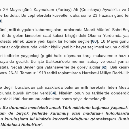
re 29 Mayıs günü Kaymakam (Yarbay) Ali (Çetinkaya) Ayvalık'ta ve 
he kurdular. Bu cephelerdeki kuvvetler daha sonra 23 Haziran günü teş
9
].
 günü, milli duyguları kabarmış olan, aralarında Maarif Müdürü Sabri Be
n önde gelen kimseleri saat kulesi bitişiğindeki Okuma Yurdu'nda yapt
otesto etmek üzere yedi kişilik bir komite seçtiler[
60
]. 18 Mayıs günü
lar doğrultusunda kırkbir kişilik yeni bir heyet seçilmesi yoluna gidildi
keri tedbirler yaygınlaştığı gibi halkı düşmana karşı mukavemete hazı
anmaya da geçildi. Bu işte Balıkesir'deki memur, subay ve eşraf yanı
tafa Necati Beyler gibi vatanseverler de görev aldılar[
62
]. Balı kesi
onra 26-31 Temmuz 1919 tarihli toplantılarda Hareket-i Milliye Redd-i il
de değil, buralardan çok uzaklarda bulunan milli hareketin lideri Mus
olunda büyük ümitler verdi[
64
]. Nitekim onun bu tarihlerde gönderdiği
ıralardaki kötü durumunu anlattıktan sonra şöyle demekteydi:
. Bu durumda memleketi ancak Türk milletinin bağımsız yaşamak
zim de birçok yerlerde kurulmuş olan müdafaa-i hulcuklarda
 kuruluşların iki ilimizde kuvvetli olduğunu görmekteyim. Bunla
m Müdafaa-i Hukuk'tur".