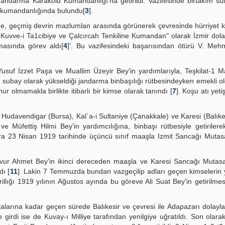
 Jandarma Karakolu Kumandanlığı'na getirildi. Vazifesinde birtakım sui
r kumandanlığında bulundu[
3
].
inde, geçmiş devrin mazlumlan arasında görünerek çevresinde hürriyet
ın Kuvve-i Ta1cibiye ve Çalcırcah Tenkiline Kumandan" olarak İzmir dola
masında görev aldı[
4
]'. Bu vazifesindeki başarısından ötürü V. Meh
usuf İzzet Paşa ve Muallim Üzeyir Bey'in yardımlarıyla, Teşkilat-1 M
bir subay olarak yükseldiği jandarma binbaşılığı rütbesindeyken emekli old
 olmamakla birlikte itibarlı bir kimse olarak tanındı [
7
]. Koşu atı yeti
 Hudavendigar (Bursa), Kal`a-i Sultaniye (Çanakkale) ve Karesi (Balıke
 Müfettiş Hilmi Bey'in yardımcılığına, binbaşı rütbesiyle getiriler
ra 23 Nisan 1919 tarihinde üçüncü sınıf maaşla Izmit Sancağı Mutasa
ur Ahmet Bey'in ikinci dereceden maaşla ve Karesi Sancağı Mutasar
dı [
11
]. Lakin 7 Temmuzda bundan vazgeçilip adları geçen kimselerin 
rillığı 1919 yılının Ağustos ayında bu göreve Ali Suat Bey'in getirilme
talarına kadar geçen sürede Balıkesir ve çevresi ile Adapazarı dolayla
ine girdi ise de Kuvay-ı Milliye tarafından yenilgiye uğratıldı. Son olara