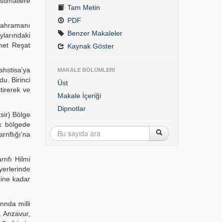
stimallere
Tam Metin
PDF
 kahramanı
Benzer Makaleler
ylarındaki
met Reşat
Kaynak Göster
ahstisa'ya
MAKALE BÖLÜMLERİ
u. Birinci
Üst
ştirerek ve
Makale İçeriği
Dipnotlar
sir) Bölge
ek bölgede
rnflığı'na
nfı Hilmi
yerlerinde
sine kadar
nnda milli
k Anzavur,