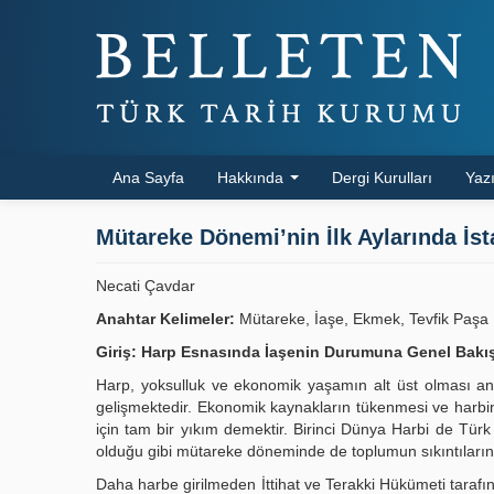
Ana Sayfa
Hakkında
Dergi Kurulları
Yazı
Mütareke Dönemi’nin İlk Aylarında İs
Necati Çavdar
Anahtar Kelimeler:
Mütareke, İaşe, Ekmek, Tevfik Paşa
Giriş: Harp Esnasında İaşenin Durumuna Genel Bakı
Harp, yoksulluk ve ekonomik yaşamın alt üst olması an
gelişmektedir. Ekonomik kaynakların tükenmesi ve harbin 
için tam bir yıkım demektir. Birinci Dünya Harbi de Türk
olduğu gibi mütareke döneminde de toplumun sıkıntılarının
Daha harbe girilmeden İttihat ve Terakki Hükümeti tarafın