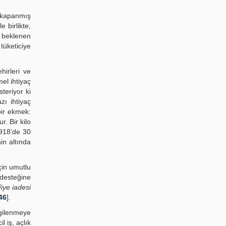
e kapanmış
e birlikte,
n beklenen
tüketiciye
hirleri ve
el ihtiyaç
teriyor ki
ı ihtiyaç
bir ekmek:
. Bir kilo
1918’de 30
in altında
çin umutlu
desteğine
iye iadesi
46
].
lgilenmeye
l iş, açlık