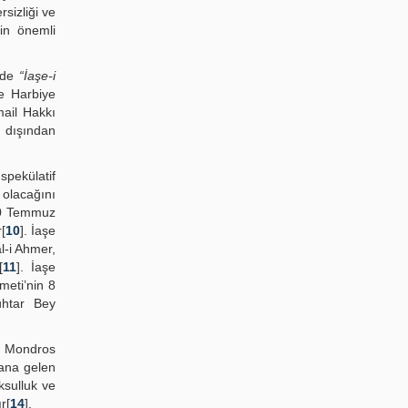
rsizliği ve
in önemli
nde
“İaşe-i
e Harbiye
ail Hakkı
t dışından
spekülatif
olacağını
30 Temmuz
[
10
]. İaşe
l-i Ahmer,
[
11
]. İaşe
meti’nin 8
uhtar Bey
i Mondros
dana gelen
ksulluk ve
r[
14
].