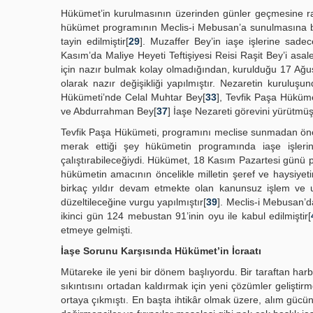
Hükümet’in kurulmasının üzerinden günler geçmesine ra
hükümet programının Meclis-i Mebusan’a sunulmasına bi
tayin edilmiştir[
29
]. Muzaffer Bey’in iaşe işlerine sade
Kasım’da Maliye Heyeti Teftişiyesi Reisi Raşit Bey’i asale
için nazır bulmak kolay olmadığından, kurulduğu 17 Ağu
olarak nazır değişikliği yapılmıştır. Nezaretin kurulu
Hükümeti’nde Celal Muhtar Bey[
33
], Tevfik Paşa Hüküm
ve Abdurrahman Bey[
37
] İaşe Nezareti görevini yürütmüş
Tevfik Paşa Hükümeti, programını meclise sunmadan önce 
merak ettiği şey hükümetin programında iaşe işleri
çalıştırabileceğiydi. Hükümet, 18 Kasım Pazartesi günü
hükümetin amacının öncelikle milletin şeref ve haysiyeti
birkaç yıldır devam etmekte olan kanunsuz işlem ve u
düzeltileceğine vurgu yapılmıştır[
39
]. Meclis-i Mebusan’
ikinci gün 124 mebustan 91’inin oyu ile kabul edilmiştir[
etmeye gelmişti.
İaşe Sorunu Karşısında Hükümet’in İcraatı
Mütareke ile yeni bir dönem başlıyordu. Bir taraftan ha
sıkıntısını ortadan kaldırmak için yeni çözümler gelişti
ortaya çıkmıştı. En başta ihtikâr olmak üzere, alım gücün