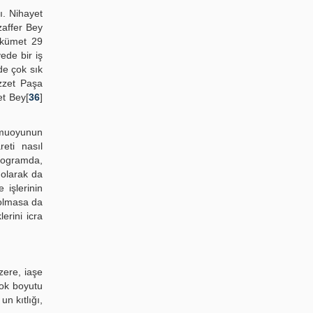
. Nihayet
zaffer Bey
ükümet 29
ede bir iş
de çok sık
zzet Paşa
et Bey[
36
]
kamuoyunun
eti nasıl
Programda,
 olarak da
işlerinin
 olmasa da
erini icra
zere, iaşe
çok boyutu
n kıtlığı,