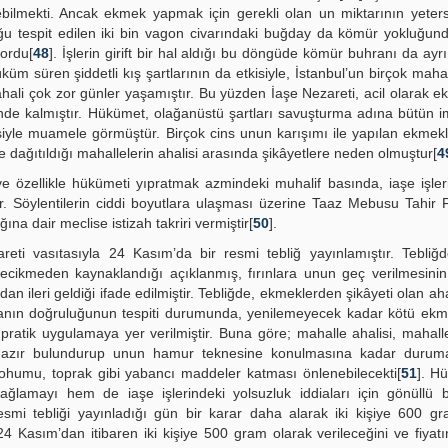
ebilmekti. Ancak ekmek yapmak için gerekli olan un miktarının yeter
duğu tespit edilen iki bin vagon civarındaki buğday da kömür yokluğun
yordu[
48
]. İşlerin girift bir hal aldığı bu döngüde kömür buhranı da ayrı
üm süren şiddetli kış şartlarının da etkisiyle, İstanbul’un birçok maha
ali çok zor günler yaşamıştır. Bu yüzden İaşe Nezareti, acil olarak e
nde kalmıştır. Hükümet, olağanüstü şartları savuşturma adına bütün i
iyle muamele görmüştür. Birçok cins unun karışımı ile yapılan ekmek
 dağıtıldığı mahallelerin ahalisi arasında şikâyetlere neden olmuştur[
4
 özellikle hükümeti yıpratmak azmindeki muhalif basında, iaşe işler
ur. Söylentilerin ciddi boyutlara ulaşması üzerine Taaz Mebusu Tahir 
a dair meclise istizah takriri vermiştir[
50
].
eti vasıtasıyla 24 Kasım’da bir resmi tebliğ yayınlamıştır. Tebliğ
 gecikmeden kaynaklandığı açıklanmış, fırınlara unun geç verilmesinin
ileri geldiği ifade edilmiştir. Tebliğde, ekmeklerden şikâyeti olan aha
ianın doğruluğunun tespiti durumunda, yenilemeyecek kadar kötü ekm
de pratik uygulamaya yer verilmiştir. Buna göre; mahalle ahalisi, mahall
nda hazır bulundurup unun hamur teknesine konulmasına kadar durum
tohumu, toprak gibi yabancı maddeler katması önlenebilecekti[
51
]. H
lamayı hem de iaşe işlerindeki yolsuzluk iddiaları için gönüllü bi
mi tebliği yayınladığı gün bir karar daha alarak iki kişiye 600 gr
24 Kasım’dan itibaren iki kişiye 500 gram olarak verileceğini ve fiyat