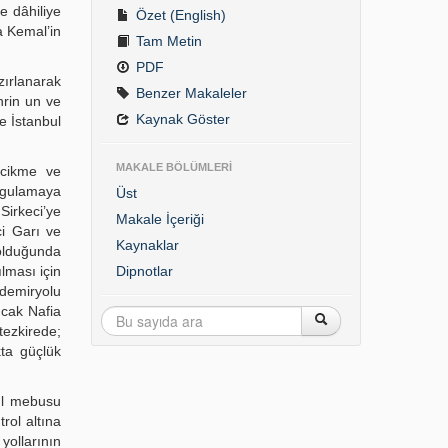
e dâhiliye
Özet (English)
a Kemal’in
Tam Metin
PDF
zırlanarak
Benzer Makaleler
hrin un ve
Kaynak Göster
e İstanbul
MAKALE BÖLÜMLERİ
ecikme ve
uygulamaya
Üst
Sirkeci’ye
Makale İçeriği
ci Garı ve
Kaynaklar
 olduğunda
lması için
Dipnotlar
 demiryolu
ncak Nafia
tezkirede;
kta güçlük
bul mebusu
rol altına
yollarının