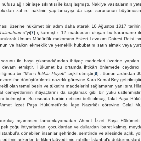
fusu ağır bir iaşe sıkıntısı ile karşılaşmıştı. Nakliye vasıtalarının yete
dolu’dan zahire naklinin yapılamayışı da iaşe sorununun büyümesin
ması üzerine hükümet bir adım daha atarak 18 Ağustos 1917 tarihi
 Talimatname”
yi[
7
] çıkarmıştır. 12 maddeden oluşan bu kararname il
urularak Umum Müdürlük makamına Askeri Levazım Dairesi Reisi İsm
unun ve halkın ekmeklik ve yemeklik hububatını satın almak veya yur
 sorunu ile başa çıkamadığından ihtiyaç maddeleri üzerine yapılan 
devam etmiştir. Hükümet bu ortamda ihtikârı önlemede caydırıcı 
lığında bir
“Men-i İhtikâr Heyeti”
teşkil etmiştir[
9
] . Bunun ardından 
areti’ne dönüştürülerek nazırlık görevine Kara Kemal Bey getirilmiştir
erekli olan temel besin ve tüketim maddelerini sağlamanın yanı sıra Hila
cemiyetlerinin ihtiyaçlarını da sağlamak gibi bir yükü üstlenmiştir
nı bulmuştur. Bu esnada harbin neticesi belli olmuş, Talat Paşa Hükü
 Ahmet İzzet Paşa Hükümeti’nde İaşe Nazırlığı görevine Celal M
z kuruluş aşamasını tamamlayamadan Ahmet İzzet Paşa Hükümet
n pek çoğu ihtiyarlardan, çocuklardan ve dullardan ibaret kalmış, mey
. İstanbul’a dönebilen insanlar şehrinde, semtinde ve ailesinde açlık, yo
 edilmiş askerler, birlikleri lağvedilmiş zabitler İstanbul’u doldurmuşlardı