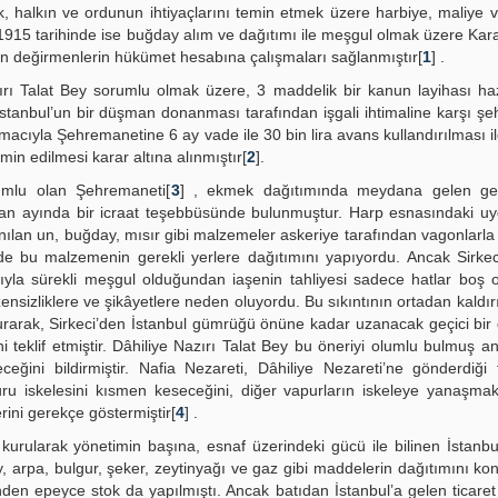
ak, halkın ve ordunun ihtiyaçlarını temin etmek üzere harbiye, maliye v
1915 tarihinde ise buğday alım ve dağıtımı ile meşgul olmak üzere Kar
n değirmenlerin hükümet hesabına çalışmaları sağlanmıştır[
1
] .
rı Talat Bey sorumlu olmak üzere, 3 maddelik bir kanun layihası ha
stanbul’un bir düşman donanması tarafından işgali ihtimaline karşı şe
acıyla Şehremanetine 6 ay vade ile 30 bin lira avans kullandırılması il
min edilmesi karar altına alınmıştır[
2
].
umlu olan Şehremaneti[
3
] , ekmek dağıtımında meydana gelen g
aziran ayında bir icraat teşebbüsünde bulunmuştur. Harp esnasındaki 
nılan un, buğday, mısır gibi malzemeler askeriye tarafından vagonlarla 
 de bu malzemenin gerekli yerlere dağıtımını yapıyordu. Ancak Sirke
sıyla sürekli meşgul olduğundan iaşenin tahliyesi sadece hatlar boş
nsizliklere ve şikâyetlere neden oluyordu. Bu sıkıntının ortadan kaldırı
rarak, Sirkeci’den İstanbul gümrüğü önüne kadar uzanacak geçici bir
ni teklif etmiştir. Dâhiliye Nazırı Talat Bey bu öneriyi olumlu bulmuş a
eğini bildirmiştir. Nafia Nezareti, Dâhiliye Nezareti’ne gönderdiği 
puru iskelesini kısmen keseceğini, diğer vapurların iskeleye yanaşma
rini gerekçe göstermiştir[
4
] .
ı kurularak yönetimin başına, esnaf üzerindeki gücü ile bilinen İstan
 arpa, bulgur, şeker, zeytinyağı ve gaz gibi maddelerin dağıtımını kont
en epeyce stok da yapılmıştı. Ancak batıdan İstanbul’a gelen ticaret 