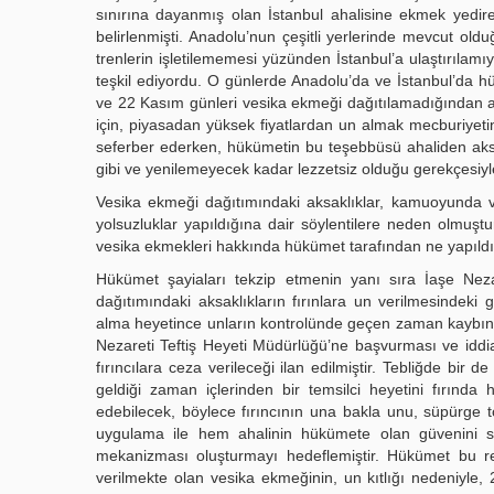
sınırına dayanmış olan İstanbul ahalisine ekmek yedir
belirlenmişti. Anadolu’nun çeşitli yerlerinde mevcut ol
trenlerin işletilememesi yüzünden İstanbul’a ulaştırılamı
teşkil ediyordu. O günlerde Anadolu’da ve İstanbul’da hük
ve 22 Kasım günleri vesika ekmeği dağıtılamadığından ah
için, piyasadan yüksek fiyatlardan un almak mecburiyeti
seferber ederken, hükümetin bu teşebbüsü ahaliden aks
gibi ve yenilemeyecek kadar lezzetsiz olduğu gerekçesiyle
Vesika ekmeği dağıtımındaki aksaklıklar, kamuoyunda ve
yolsuzluklar yapıldığına dair söylentilere neden olmuşt
vesika ekmekleri hakkında hükümet tarafından ne yapıldığın
Hükümet şayiaları tekzip etmenin yanı sıra İaşe Nezar
dağıtımındaki aksaklıkların fırınlara un verilmesindeki
alma heyetince unların kontrolünde geçen zaman kaybından 
Nezareti Teftiş Heyeti Müdürlüğü’ne başvurması ve idd
fırıncılara ceza verileceği ilan edilmiştir. Tebliğde bir 
geldiği zaman içlerinden bir temsilci heyetini fırı
edebilecek, böylece fırıncının una bakla unu, süpürge 
uygulama ile hem ahalinin hükümete olan güvenini sağ
mekanizması oluşturmayı hedeflemiştir. Hükümet bu res
verilmekte olan vesika ekmeğinin, un kıtlığı nedeniyle, 