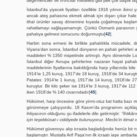
değirmenciler ve fırıncılar meselesi gibi pek çok başlık
İstanbul’da yiyecek fiyatları özellikle 1918 yılının ikin
ancak ateş pahasına ekmek almak için dışarı çıkar hale 
ithal ürünler savaş dönemine kıyasla çoğalmaya başlam
rahatlamayı sağlayamamıştı. Çünkü Osmanlı parasının y
pahalıya gelmesi sonucunu doğurmuştu[
42
].
Harbin sona ermesi ile birlikte pahalılıkla mücadele,
Viyana’dan sonra, İstanbul dünyanın en pahalı şehirleri 
maddeleri % 1350 nispetinde artmıştı. Aynı dönemde Lond
İstanbul diğer Avrupa şehirlerine nazaran hayat pahalıl
maddelerinin fiyatlarına bakıldığında harp yıllarında bi
1914’te 1,25 kuruş, 1917’de 18 kuruş, 1918’de 34 kuruştur
Patates: 1914’te 1 kuruş, 1917’de 14 kuruş, 1918’de 27
kuruştur. Bir kilo şeker ise 1914’te 3 kuruş, 1917’de 112
iken 1918’de % 140 civarındadır[
45
].
Hükümet, harp öncesine göre yirmi-otuz kat hatta bazı mad
görünmeye çalışıyordu. 18 Kasım’da programını açıklay
ihtiyacının olduğunu şu ifadelerle dile getirmiştir:
“İhtikâr
için teşebbüsat-ı ciddiyede bulunuyoruz. Meclis’in itimat 
Hükümet güvenoyu alıp icraata başladığında henüz bir naz
başlamıştır. Mustafa Arif Paşa’nın ilk icraatı iaşe ambar