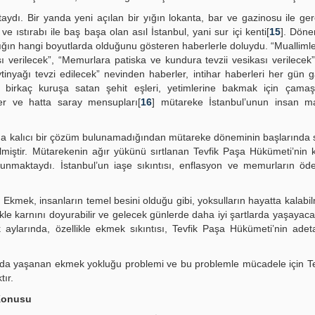
aydı. Bir yanda yeni açılan bir yığın lokanta, bar ve gazinosu ile ge
ıstırabı ile baş başa olan asıl İstanbul, yani sur içi kenti[
15
]. Döne
alığın hangi boyutlarda olduğunu gösteren haberlerle doluydu. “Muallim
 verilecek”, “Memurlara patiska ve kundura tevzii vesikası verilecek
ytinyağı tevzi edilecek” nevinden haberler, intihar haberleri her gün g
birkaç kuruşa satan şehit eşleri, yetimlerine bakmak için çamaş
er ve hatta saray mensupları[
16
] mütareke İstanbul’unun insan ma
una kalıcı bir çözüm bulunamadığından mütareke döneminin başlarında
lmiştir. Mütarekenin ağır yükünü sırtlanan Tevfik Paşa Hükümeti’nin 
unmaktaydı. İstanbul’un iaşe sıkıntısı, enflasyon ve memurların ö
kmek, insanların temel besini olduğu gibi, yoksulların hayatta kalabilm
kle karnını doyurabilir ve gelecek günlerde daha iyi şartlarda yaşayaca
aylarında, özellikle ekmek sıkıntısı, Tevfik Paşa Hükümeti’nin adet
l’da yaşanan ekmek yokluğu problemi ve bu problemle mücadele için T
tır.
 Konusu