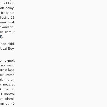
siz olduğu
dan dolayı
 bir sorun
llesine 21
kmek imali
mkânlarını
ler, çamur
9
].
inde ciddi
Fevzi Bey,
de, ekmek
 ise satın
linin İaşe
ek üreten
elerine un
a nezaret
ükümet bu
r kontrol
am olarak
ının da 40