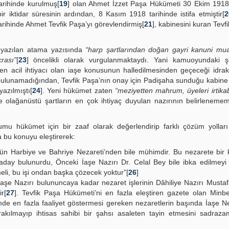
arihinde kurulmuş[
19
] olan Ahmet İzzet Paşa Hükümeti 30 Ekim 1918 
 iktidar süresinin ardından, 8 Kasım 1918 tarihinde istifa etmiştir[
2
ihinde Ahmet Tevfik Paşa’yı görevlendirmiş[
21
], kabinesini kuran Tevf
 yazılan atama yazısında
“harp şartlarından doğan gayri kanuni mua
rası”
[
23
] öncelikli olarak vurgulanmaktaydı. Yani kamuoyundaki ş
en acil ihtiyacı olan iaşe konusunun halledilmesinden geçeceği idrak 
 bulunamadığından, Tevfik Paşa’nın onay için Padişaha sunduğu kabine 
azılmıştı[
24
]. Yeni hükümet zaten
“meziyetten mahrum, üyeleri irtika
de olağanüstü şartların en çok ihtiyaç duyulan nazırının belirleneme
mu hükümet için bir zaaf olarak değerlendirip farklı çözüm yolları
 bu konuyu eleştirerek:
ün Harbiye ve Bahriye Nezareti’nden bile mühimdir. Bu nezarete bir
day bulunurdu, Önceki İaşe Nazırı Dr. Celal Bey bile ibka edilmeyi 
li, bu işi ondan başka çözecek yoktur”[
26
]
 İaşe Nazırı bulununcaya kadar nezaret işlerinin Dâhiliye Nazırı Mustaf
r[
27
]. Tevfik Paşa Hükümeti’ni en fazla eleştiren gazete olan Minb
mde en fazla faaliyet göstermesi gereken nezaretlerin başında İaşe Ne
rakılmayıp ihtisas sahibi bir şahsı asaleten tayin etmesini sadraz