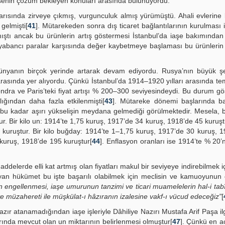
 iaşenin çözüm bekleyen konuları arasında bulunuyordu.
ci yarısında zirveye çıkmış, vurgunculuk almış yürümüştü. Ahali evlerin
gelmişti[
41
]. Mütarekeden sonra dış ticaret bağlantılarının kurulması il
ıştı ancak bu ürünlerin artış göstermesi İstanbul’da iaşe bakımında
abancı paralar karşısında değer kaybetmeye başlaması bu ürünlerin 
 dünyanın birçok yerinde artarak devam ediyordu. Rusya’nın büyük şe
arasında yer alıyordu. Çünkü İstanbul’da 1914–1920 yılları arasında tem
ra ve Paris’teki fiyat artışı % 200–300 seviyesindeydi. Bu durum gös
ığından daha fazla etkilenmişti[
43
]. Mütareke dönemi başlarında baz
le bu kadar aşırı yükselişin meydana gelmediği görülmektedir. Mesela, 
. Bir kilo un: 1914’te 1,75 kuruş, 1917’de 34 kuruş, 1918’de 45 kuruştur
 kuruştur. Bir kilo buğday: 1914’te 1–1,75 kuruş, 1917’de 30 kuruş, 
 kuruş, 1918’de 195 kuruştur[
44
]. Enflasyon oranları ise 1914’te % 20’n
delerde elli kat artmış olan fiyatları makul bir seviyeye indirebilmek i
an hükümet bu işte başarılı olabilmek için meclisin ve kamuoyunun 
ın engellenmesi, iaşe umurunun tanzimi ve ticari muamelelerin hal-i tabî
ve müzahereti ile müşkülat-ı hâzıranın izalesine vakf-ı vücud edeceğiz”
[
ır atanamadığından iaşe işleriyle Dâhiliye Nazırı Mustafa Arif Paşa i
larında mevcut olan un miktarının belirlenmesi olmuştur[
47
]. Çünkü en aci