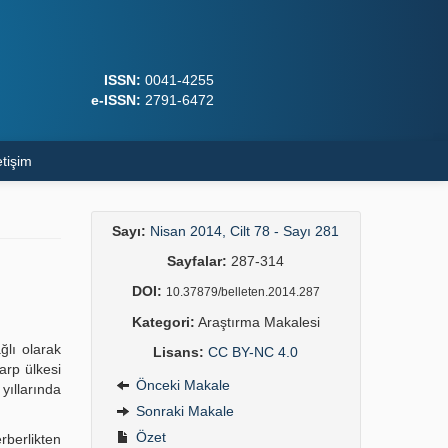
ISSN:
0041-4255
e-ISSN:
2791-6472
etişim
Sayı:
Nisan 2014, Cilt 78 - Sayı 281
Sayfalar:
287-314
DOI:
10.37879/belleten.2014.287
Kategori:
Araştırma Makalesi
ğlı olarak
Lisans:
CC BY-NC 4.0
arp ülkesi
Önceki Makale
yıllarında
Sonraki Makale
Özet
rberlikten