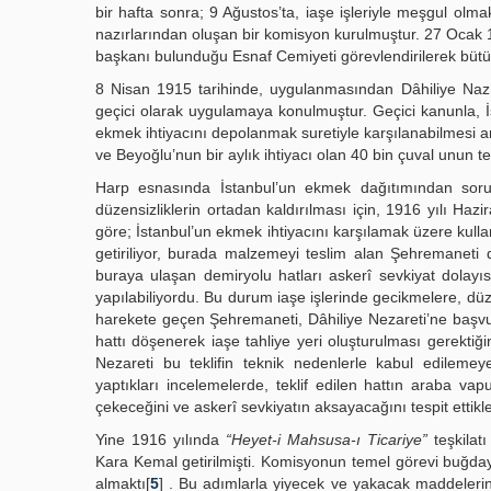
bir hafta sonra; 9 Ağustos’ta, iaşe işleriyle meşgul olm
nazırlarından oluşan bir komisyon kurulmuştur. 27 Ocak 
başkanı bulunduğu Esnaf Cemiyeti görevlendirilerek bütü
8 Nisan 1915 tarihinde, uygulanmasından Dâhiliye Nazı
geçici olarak uygulamaya konulmuştur. Geçici kanunla, İ
ekmek ihtiyacını depolanmak suretiyle karşılanabilmesi am
ve Beyoğlu’nun bir aylık ihtiyacı olan 40 bin çuval unun te
Harp esnasında İstanbul’un ekmek dağıtımından sor
düzensizliklerin ortadan kaldırılması için, 1916 yılı H
göre; İstanbul’un ekmek ihtiyacını karşılamak üzere kulla
getiriliyor, burada malzemeyi teslim alan Şehremaneti
buraya ulaşan demiryolu hatları askerî sevkiyat dolayı
yapılabiliyordu. Bu durum iaşe işlerinde gecikmelere, düze
harekete geçen Şehremaneti, Dâhiliye Nezareti’ne başvu
hattı döşenerek iaşe tahliye yeri oluşturulması gerektiği
Nezareti bu teklifin teknik nedenlerle kabul edilemeyec
yaptıkları incelemelerde, teklif edilen hattın araba va
çekeceğini ve askerî sevkiyatın aksayacağını tespit ettikle
Yine 1916 yılında
“Heyet-i Mahsusa-ı Ticariye”
teşkilat
Kara Kemal getirilmişti. Komisyonun temel görevi buğday,
almaktı[
5
] . Bu adımlarla yiyecek ve yakacak maddelerind