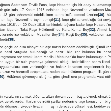
ğmen Sadrazam Tevfik Paşa, İaşe Nezareti için bir aday bulamamıştı
r gün kala, 17 Kasım 1918 tarihinde, İaşe Nezareti’ne vekâleten Mu
ce 12 gün tahammül edebildikten sonra istifa etmesi üzerine[
30
], h
ten İaşe Nezareti’ne tayin etmiştir[
31
]. İaşe gibi sorumluluğu üst seviy
stos 1918’den 20 Ocak 1919 tarihindeki lağvına kadar İaşe Nezareti’n
şundan itibaren Talat Paşa Hükümeti’nde Kara Kemal Bey[
32
], Ahmet İ
etlerinde ise vekâleten Muzaffer Bey[
34
], Raşit Bey[
35
], vekâleten İzz
lerdir[
38
].
geçici de olsa nihayet bir iaşe nazırı istihdam edebilmiştir. Şimdi 
ne nasıl vurguda bulunacağı ve nazırı bile zor bulunan bu nezar
 programını arz etmek üzere Meclis-i Mebusan’da hazır bulunmuştur. 
ne uygun bir sulh yapmaya çalışmak olduğu belirtildikten sonra ikinci
ygulamalara son verileceğine ve haksız kazancın engellenerek iaşe 
da uzun ve hararetli tartışmalara neden olan hükümet programı ilk gün
40
]. Hükümet güvenoyu aldığına göre şimdi sıra programda vaat ettikl
rbin yaralarını sarmak diğer taraftan devam eden, başta ekmek olmak ü
rmek gerekiyordu. Harbin getirdiği şartlar nedeniyle iaşe konusunun bir
ün düşmesi, yiyecek fiyatlarının aşırı derecede yükselmesi, buğday ve u