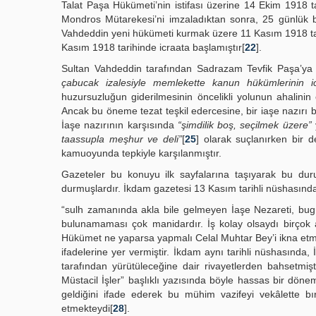
Talat Paşa Hükümeti’nin istifası üzerine 14 Ekim 1918 t
Mondros Mütarekesi’ni imzaladıktan sonra, 25 günlük bir
Vahdeddin yeni hükümeti kurmak üzere 11 Kasım 1918 tar
Kasım 1918 tarihinde icraata başlamıştır[
22
].
Sultan Vahdeddin tarafından Sadrazam Tevfik Paşa’ya
çabucak izalesiyle memlekette kanun hükümlerinin ic
huzursuzluğun giderilmesinin öncelikli yolunun ahalinin 
Ancak bu öneme tezat teşkil edercesine, bir iaşe nazırı
İaşe nazırının karşısında
“şimdilik boş, seçilmek üzere”
y
taassupla meşhur ve deli”
[
25
] olarak suçlanırken bir 
kamuoyunda tepkiyle karşılanmıştır.
Gazeteler bu konuyu ilk sayfalarına taşıyarak bu duru
durmuşlardır. İkdam gazetesi 13 Kasım tarihli nüshasında
“sulh zamanında akla bile gelmeyen İaşe Nezareti, bug
bulunamaması çok manidardır. İş kolay olsaydı birçok a
Hükümet ne yaparsa yapmalı Celal Muhtar Bey’i ikna etme
ifadelerine yer vermiştir. İkdam aynı tarihli nüshasında,
tarafından yürütüleceğine dair rivayetlerden bahsetmişti
Müstacil İşler” başlıklı yazısında böyle hassas bir döne
geldiğini ifade ederek bu mühim vazifeyi vekâlette bı
etmekteydi[
28
].