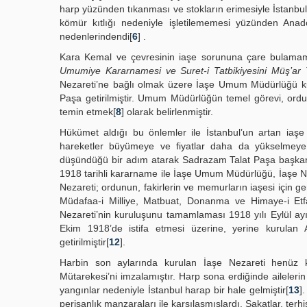
harp yüzünden tıkanması ve stokların erimesiyle İstanbul nü
kömür kıtlığı nedeniyle işletilememesi yüzünden Ana
nedenlerindendi[
6
] .
Kara Kemal ve çevresinin iaşe sorununa çare bulama
Umumiye Kararnamesi ve Suret-i Tatbikiyesini Müş’ar
Nezareti’ne bağlı olmak üzere İaşe Umum Müdürlüğü k
Paşa getirilmiştir. Umum Müdürlüğün temel görevi, ord
temin etmek[
8
] olarak belirlenmiştir.
Hükümet aldığı bu önlemler ile İstanbul’un artan iaşe
hareketler büyümeye ve fiyatlar daha da yükselmeye 
düşündüğü bir adım atarak Sadrazam Talat Paşa başkan
1918 tarihli kararname ile İaşe Umum Müdürlüğü, İaşe Nez
Nezareti; ordunun, fakirlerin ve memurların iaşesi için g
Müdafaa-i Milliye, Matbuat, Donanma ve Himaye-i Etfal 
Nezareti’nin kuruluşunu tamamlaması 1918 yılı Eylül ayı
Ekim 1918’de istifa etmesi üzerine, yerine kurulan
getirilmiştir[
12
].
Harbin son aylarında kurulan İaşe Nezareti henü
Mütarekesi’ni imzalamıştır. Harp sona erdiğinde aileleri
yangınlar nedeniyle İstanbul harap bir hale gelmiştir[
13
]
perişanlık manzaraları ile karşılaşmışlardı. Sakatlar, terhis