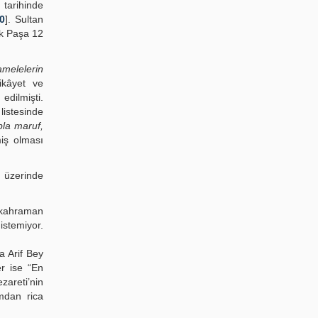
tarihinde
0
]. Sultan
ik Paşa 12
melelerin
ikâyet ve
edilmişti.
listesinde
bla maruf,
miş olması
 üzerinde
 kahraman
istemiyor.
a Arif Bey
er ise “En
zareti’nin
amdan rica