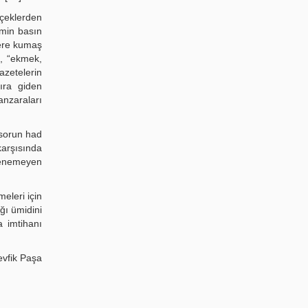
rçeklerden
min basın
lere kumaş
”, “ekmek,
azetelerin
ıra giden
nzaraları
 sorun had
karşısında
denemeyen
eleri için
ğı ümidini
a imtihanı
evfik Paşa