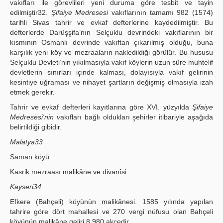
vakıfları ile görevlileri yeni duruma göre tesbit ve tayin
edilmiştir32.
Şifaiye Medresesi
vakıflarının tamamı 982 (1574)
tarihli Sivas tahrir ve evkaf defterlerine kaydedilmiştir. Bu
defterlerde Darüşşifa’nın Selçuklu devrindeki vakıflarının bir
kısmının Osmanlı devrinde vakıftan çıkarılmış olduğu, buna
karşılık yeni köy ve mezraaların nakledildiği görülür. Bu hususu
Selçuklu Devleti’nin yıkılmasıyla vakıf köylerin uzun süre muhtelif
devletlerin sınırları içinde kalması, dolayısıyla vakıf gelirinin
kesintiye uğraması ve nihayet şartların değişmiş olmasıyla izah
etmek gerekir.
Tahrir ve evkaf defterleri kayıtlarına göre XVI. yüzyılda
Şifaiye
Medresesi'nin v
akıfları bağlı oldukları şehirler itibariyle aşağıda
belirtildiği gibidir.
Malatya33
Saman köyü
Kasrik mezraası malikâne ve divanîsi
Kayseri34
Efkere (Bahçeli) köyünün malikânesi. 1585 yılında yapılan
tahrire göre dört mahallesi ve 270 vergi nüfusu olan Bahçeli
köyünün malikâne geliri 8.980 akçedir.