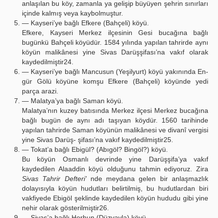
anlaşılan bu köy, zamanla ya gelişip büyüyen şehrin sınırları
içinde kalmış veya kaybolmuştur.
— Kayseri’ye bağlı Efkere (Bahçeli) köyü.
Efkere, Kayseri Merkez ilçesinin Gesi bucağına bağlı
bugünkü Bahçeli köyüdür. 1584 yılında yapılan tahrirde aynı
köyün malikânesi yine Sivas Darüşşifası’na vakıf olarak
kaydedilmiştir24.
— Kayseri’ye bağlı Mancusun (Yeşilyurt) köyü yakınında En-
gür Gölü köyüne komşu Efkere (Bahçeli) köyünde yedi
parça arazi.
— Malatya’ya bağlı Saman köyü.
Malatya’nın kuzey batısında Merkez ilçesi Merkez bucağına
bağlı bugün de aynı adı taşıyan köydür. 1560 tarihinde
yapılan tahrirde Saman köyünün malikânesi ve divanî vergisi
yine Sivas Darüş- şifası’na vakıf kaydedilmiştir25.
— Tokat’a bağlı Ebigül? (Abıgöl? Bingöl?) köyü.
Bu köyün Osmanlı devrinde yine Darüşşifa’ya vakıf
kaydedilen Alaaddin köyü olduğunu tahmin ediyoruz. Zira
Sivas Tahrir Defteri'
nde meydana gelen bir anlaşmazlık
dolayısıyla köyün hudutları belirtilmiş, bu hudutlardan biri
vakfiyede Ebigöl şeklinde kaydedilen köyün hududu gibi yine
nehir olarak gösterilmiştir26.
— Sivas’a bağlı Horhun (Düzyayla) köyü.