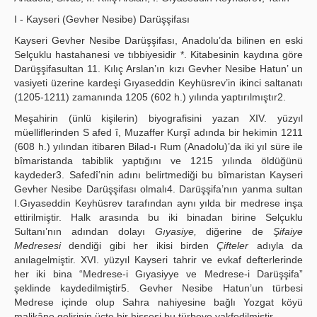
Yayın Politikaları
I - Kayseri (Gevher Nesibe) Darüşşifası
Kayseri Gevher Nesibe Darüşşifası, Anadolu’da bilinen en eski
Kılavuzlar
Selçuklu hastahanesi ve tıbbiyesidir *. Kitabesinin kaydına göre
Darüşşifasultan 11. Kılıç Arslan’ın kızı Gevher Nesibe Hatun’ un
İletişim
vasiyeti üzerine kardeşi Gıyaseddin Keyhüsrev’in ikinci saltanatı
(1205-1211) zamanında 1205 (602 h.) yılında yaptırılmıştır2.
Meşahirin (ünlü kişilerin) biyografisini yazan XIV. yüzyıl
müelliflerinden S afed î, Muzaffer Kurşî adında bir hekimin 1211
(608 h.) yılından itibaren Bilad-ı Rum (Anadolu)’da iki yıl süre ile
bîmaristanda tabiblik yaptığını ve 1215 yılında öldüğünü
kaydeder3. Safedî’nin adını belirtmediği bu bîmaristan Kayseri
Gevher Nesibe Darüşşifası olmalı4. Darüşşifa’nın yanma sultan
I.Gıyaseddin Keyhüsrev tarafından aynı yılda bir medrese inşa
ettirilmiştir. Halk arasında bu iki binadan birine Selçuklu
Sultanı’nın adından dolayı
Gıyasiye,
diğerine de
Şifaiye
Medresesi
dendiği gibi her ikisi birden
Çifteler
adıyla da
anılagelmiştir. XVI. yüzyıl Kayseri tahrir ve evkaf defterlerinde
her iki bina “Medrese-i Gıyasiyye ve Medrese-i Darüşşifa”
şeklinde kaydedilmiştir5. Gevher Nesibe Hatun’un türbesi
Medrese içinde olup Sahra nahiyesine bağlı Yozgat köyü
malikâne gelirinin üçte bir hissesi bu türbeye vakfedilmiştir.