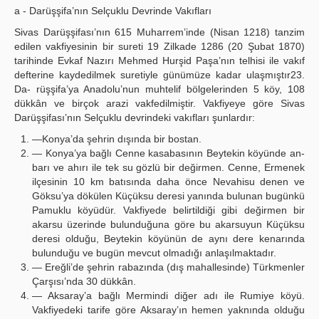
a - Darüşşifa’nın Selçuklu Devrinde Vakıfları
Sivas Darüşşifası’nın 615 Muharrem’inde (Nisan 1218) tanzim
edilen vakfiyesinin bir sureti 19 Zilkade 1286 (20 Şubat 1870)
tarihinde Evkaf Nazırı Mehmed Hurşid Paşa’nın telhisi ile vakıf
defterine kaydedilmek suretiyle günümüze kadar ulaşmıştır23.
Da- rüşşifa’ya Anadolu’nun muhtelif bölgelerinden 5 köy, 108
dükkân ve birçok arazi vakfedilmiştir. Vakfiyeye göre Sivas
Darüşşifası’nın Selçuklu devrindeki vakıfları şunlardır:
—Konya’da şehrin dışında bir bostan.
— Konya’ya bağlı Cenne kasabasının Beytekin köyünde an-
barı ve ahırı ile tek su gözlü bir değirmen. Cenne, Ermenek
ilçesinin 10 km batısında daha önce Nevahisu denen ve
Göksu’ya dökülen Küçüksu deresi yanında bulunan bugünkü
Pamuklu köyüdür. Vakfiyede belirtildiği gibi değirmen bir
akarsu üzerinde bulunduğuna göre bu akarsuyun Küçüksu
deresi olduğu, Beytekin köyünün de aynı dere kenarında
bulunduğu ve bugün mevcut olmadığı anlaşılmaktadır.
— Ereğli’de şehrin rabazında (dış mahallesinde) Türkmenler
Çarşısı’nda 30 dükkân.
— Aksaray’a bağlı Mermindi diğer adı ile Rumiye köyü.
Vakfiyedeki tarife göre Aksaray’ın hemen yaknında olduğu