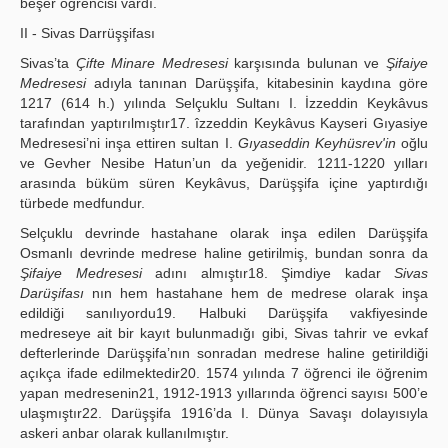
beşer öğrencisi vardı.
II - Sivas Darrüşşifası
Sivas’ta
Çifte Minare Medresesi
karşısında bulunan ve
Şifaiye
Medresesi
adıyla tanınan Darüşşifa, kitabesinin kaydına göre
1217 (614 h.) yılında Selçuklu Sultanı I. İzzeddin Keykâvus
tarafından yaptırılmıştır17. îzzeddin Keykâvus Kayseri Gıyasiye
Medresesi’ni inşa ettiren sultan I.
Gıyaseddin Keyhüsrev'in
oğlu
ve Gevher Nesibe Hatun’un da yeğenidir. 1211-1220 yılları
arasında büküm süren Keykâvus, Darüşşifa içine yaptırdığı
türbede medfundur.
Selçuklu devrinde hastahane olarak inşa edilen Darüşşifa
Osmanlı devrinde medrese haline getirilmiş, bundan sonra da
Şifaiye Medresesi
adını almıştır18. Şimdiye kadar
Sivas
Darüşifası
nın hem hastahane hem de medrese olarak inşa
edildiği sanılıyordu19. Halbuki Darüşşifa vakfiyesinde
medreseye ait bir kayıt bulunmadığı gibi, Sivas tahrir ve evkaf
defterlerinde Darüşşifa’nın sonradan medrese haline getirildiği
açıkça ifade edilmektedir20. 1574 yılında 7 öğrenci ile öğrenim
yapan medresenin21, 1912-1913 yıllarında öğrenci sayısı 500’e
ulaşmıştır22. Darüşşifa 1916’da I. Dünya Savaşı dolayısıyla
askeri anbar olarak kullanılmıştır.