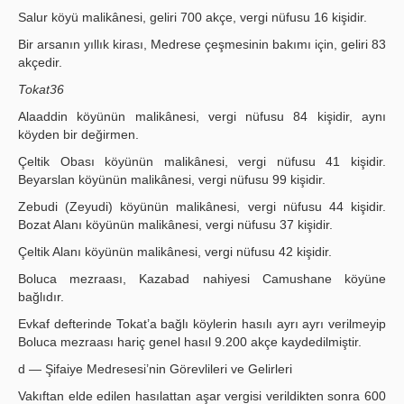
Salur köyü malikânesi, geliri 700 akçe, vergi nüfusu 16 kişidir.
Bir arsanın yıllık kirası, Medrese çeşmesinin bakımı için, geliri 83
akçedir.
Tokat36
Alaaddin köyünün malikânesi, vergi nüfusu 84 kişidir, aynı
köyden bir değirmen.
Çeltik Obası köyünün malikânesi, vergi nüfusu 41 kişidir.
Beyarslan köyünün malikânesi, vergi nüfusu 99 kişidir.
Zebudi (Zeyudi) köyünün malikânesi, vergi nüfusu 44 kişidir.
Bozat Alanı köyünün malikânesi, vergi nüfusu 37 kişidir.
Çeltik Alanı köyünün malikânesi, vergi nüfusu 42 kişidir.
Boluca mezraası, Kazabad nahiyesi Camushane köyüne
bağlıdır.
Evkaf defterinde Tokat’a bağlı köylerin hasılı ayrı ayrı verilmeyip
Boluca mezraası hariç genel hasıl 9.200 akçe kaydedilmiştir.
d — Şifaiye Medresesi’nin Görevlileri ve Gelirleri
Vakıftan elde edilen hasılattan aşar vergisi verildikten sonra 600