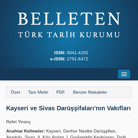
ISSN:
0041-4255
e-ISSN:
2791-6472
Ana Sayfa
Özet
Tam Metin
PDF
Benzer Makaleler
Hakkında
Kayseri ve Sivas Darüşşifaları'nın Vakıfları
Dergi Kurulları
Yazım Kuralları
Refet Yinanç
Anahtar Kelimeler:
Kayseri, Gevher Nesibe Darüşşifası,
İlkeler
Anadolu, Sivas, II. Kılıç Arslan, I. Gıyâseddin Keyhüsrev, Tarih