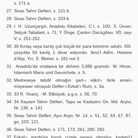
s. 171 a.
Sivas Tahrir Defteri, s. 121 b.
Sivas Tahrir Defteri, s. 103 b.
I. H. Uzunçarşılı, Anadolu Kitabeleri, C.I, s. 100; S. Ünver,
Selçuk Tababeti, s. 71; Y. Önge, Çankırı Darüçjifası, VD, sayı
V, s. 251-252.
30 Kırtaş veya kartiş çok küçük bir para biriminin adıdır. XIII.
yüzyılda 50 kartiş 1 dinar ediyordu. Ibnü’l Adîm, Histoire
d'Alıp, Yrc. E. Blohet, s. 181 not 3.
Anadolu’da ortalama bir dirhem 3,086 gramdır. W. Hinze,
Islamisch Marsı und Geuıichete, s. 5.
Medreseye tebdil olmağın şart-ı vâkıf-ı birle amel-i
müyesser olmayub Defter-i Evkaf-ı Rum, s. 3a.
33 R. Yinanç - M. Elibüyük, a.g.e, s. 56, 70.
34 Kayseri Tahrir Defteri, Tapu ve Kadastro Gn. Md. Arşivi,
Nr. 136, s. 141.
Sivas Tahrir Defleri, Aynı Arşiv, Nr. 14, s. 51, 52, 63, 67, 87,
go, 103, 121.
Sivas Tahrir Defleri, s. 171, 173, 261, 280, 282.
Evkaf-ı mezbûre hasılı cümle senevi olmağın, kadimü’l