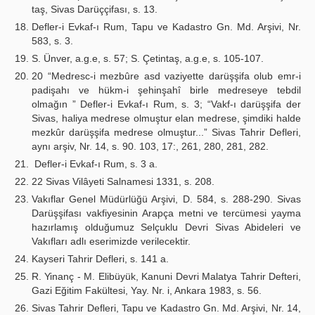
taş, Sivas Darüççifası, s. 13.
Defler-i Evkaf-ı Rum, Tapu ve Kadastro Gn. Md. Arşivi, Nr.
583, s. 3.
S. Ünver, a.g.e, s. 57; S. Çetintaş, a.g.e, s. 105-107.
20 “Medresc-i mezbûre asd vaziyette darüşşifa olub emr-i
padişahı ve hükm-i şehinşahî birle medreseye tebdil
olmağın ” Defler-i Evkaf-ı Rum, s. 3; “Vakf-ı darüşşifa der
Sivas, haliya medrese olmuştur elan medrese, şimdiki halde
mezkûr darüşşifa medrese olmuştur...” Sivas Tahrir Defleri,
aynı arşiv, Nr. 14, s. 90. 103, 17:, 261, 280, 281, 282.
Defler-i Evkaf-ı Rum, s. 3 a.
22 Sivas Vilâyeti Salnamesi 1331, s. 208.
Vakıflar Genel Müdürlüğü Arşivi, D. 584, s. 288-290. Sivas
Darüşşifası vakfiyesinin Arapça metni ve tercümesi yayma
hazırlamış olduğumuz Selçuklu Devri Sivas Abideleri ve
Vakıfları adlı eserimizde verilecektir.
Kayseri Tahrir Defleri, s. 141 a.
R. Yinanç - M. Elibüyük, Kanuni Devri Malatya Tahrir Defteri,
Gazi Eğitim Fakültesi, Yay. Nr. i, Ankara 1983, s. 56.
Sivas Tahrir Defleri, Tapu ve Kadastro Gn. Md. Arşivi, Nr. 14,