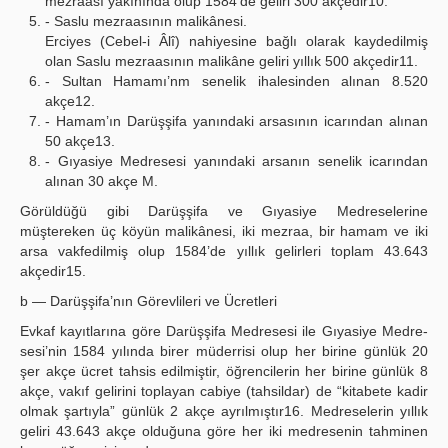
mezraası yakınında olup 1584’de geliri 300 akçedir10.
- Saslu mezraasının malikânesi.
Erciyes (Cebel-i Âlî) nahiyesine bağlı olarak kaydedilmiş
olan Saslu mezraasının malikâne geliri yıllık 500 akçedir11.
- Sultan Hamamı’nm senelik ihalesinden alınan 8.520
akçe12.
- Hamam’ın Darüşşifa yanındaki arsasının icarından alınan
50 akçe13.
- Gıyasiye Medresesi yanındaki arsanın senelik icarından
alınan 30 akçe M.
Görüldüğü gibi Darüşşifa ve Gıyasiye Medreselerine
müştereken üç köyün malikânesi, iki mezraa, bir hamam ve iki
arsa vakfedilmiş olup 1584’de yıllık gelirleri toplam 43.643
akçedir15.
b — Darüşşifa’nın Görevlileri ve Ücretleri
Evkaf kayıtlarına göre Darüşşifa Medresesi ile Gıyasiye Medre-
sesi’nin 1584 yılında birer müderrisi olup her birine günlük 20
şer akçe ücret tahsis edilmiştir, öğrencilerin her birine günlük 8
akçe, vakıf gelirini toplayan cabiye (tahsildar) de “kitabete kadir
olmak şartıyla” günlük 2 akçe ayrılmıştır16. Medreselerin yıllık
geliri 43.643 akçe olduğuna göre her iki medresenin tahminen