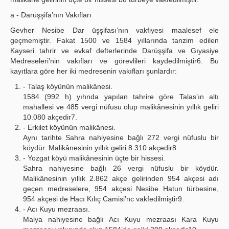
a - Darüşşifa’nın Vakıfları
Gevher Nesibe Dar üşşifası’nın vakfiyesi maalesef ele
geçmemiştir. Fakat 1500 ve 1584 yıllarında tanzim edilen
Kayseri tahrir ve evkaf defterlerinde Darüşşifa ve Gıyasiye
Medreseleri’nin vakıfları ve görevlileri kaydedilmiştir6. Bu
kayıtlara göre her iki medresenin vakıfları şunlardır:
- Talaş köyünün malikânesi.
1584 (992 h) yıhnda yapılan tahrire göre Talas’ın altı
mahallesi ve 485 vergi nüfusu olup malikânesinin yıllık geliri
10.080 akçedir7.
- Erkilet köyünün malikânesi.
Aynı tarihte Sahra nahiyesine bağlı 272 vergi nüfuslu bir
köydür. Malikânesinin yıllık geliri 8.310 akçedir8.
- Yozgat köyü malikânesinin üçte bir hissesi.
Sahra nahiyesine bağlı 26 vergi nüfuslu bir köydür.
Malikânesinin yıllık 2.862 akçe gelirinden 954 akçesi adı
geçen medreselere, 954 akçesi Nesibe Hatun türbesine,
954 akçesi de Hacı Kılıç Camisi’nc vakfedilmiştir9.
- Acı Kuyu mezraası.
Malya nahiyesine bağlı Acı Kuyu mezraası Kara Kuyu