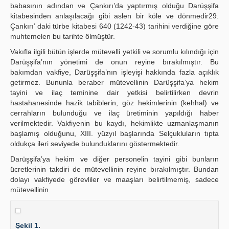
babasının adından ve Çankırı’da yaptırmış olduğu Darüşşifa
kitabesinden anlaşılacağı gibi aslen bir köle ve dönmedir29.
Çankırı’ daki türbe kitabesi 640 (1242-43) tarihini verdiğine göre
muhtemelen bu tarihte ölmüştür.
Vakıfla ilgili bütün işlerde mütevelli yetkili ve sorumlu kılındığı için
Darüşşifa’nın yönetimi de onun reyine bırakılmıştır. Bu
bakımdan vakfiye, Darüşşifa’nın işleyişi hakkında fazla açıklık
getirmez. Bununla beraber mütevellinin Darüşşifa’ya hekim
tayini ve ilaç teminine dair yetkisi belirtilirken devrin
hastahanesinde hazik tabiblerin, göz hekimlerinin (kehhal) ve
cerrahların bulunduğu ve ilaç üretiminin yapıldığı haber
verilmektedir. Vakfiyenin bu kaydı, hekimlikte uzmanlaşmanın
başlamış olduğunu, XIII. yüzyıl başlarında Selçukluların tıpta
oldukça ileri seviyede bulunduklarını göstermektedir.
Darüşşifa’ya hekim ve diğer personelin tayini gibi bunların
ücretlerinin takdiri de mütevellinin reyine bırakılmıştır. Bundan
dolayı vakfiyede görevliler ve maaşları belirtilmemiş, sadece
mütevellinin
Şekil 1.