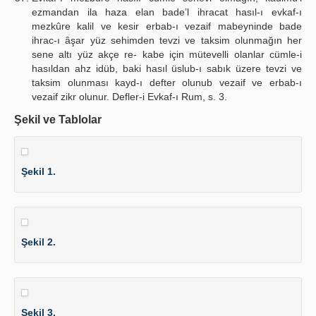
ezmandan ila haza elan bade’l ihracat hasıl-ı evkaf-ı
mezkûre kalil ve kesir erbab-ı vezaif mabeyninde bade
ihrac-ı âşar yüz sehimden tevzi ve taksim olunmağın her
sene altı yüz akçe re- kabe için mütevelli olanlar cümle-i
hasıldan ahz idüb, baki hasıl üslub-ı sabık üzere tevzi ve
taksim olunması kayd-ı defter olunub vezaif ve erbab-ı
vezaif zikr olunur. Defler-i Evkaf-ı Rum, s. 3.
Şekil ve Tablolar
Şekil 1.
Şekil 2.
Şekil 3.