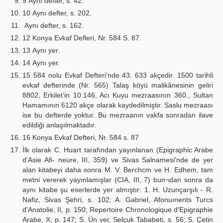
9 Aynı defter, s. 42.
10 Aynı defter, s. 202.
Aynı defter, s. 162.
12 Konya Evkaf Defleri, Nr. 584 S. 87.
13 Aynı yer.
14 Aynı yer.
15 584 nolu Evkaf Defteri'nde 43. 633 akçedir. 1500 tarihli
evkaf defterinde (Nr. 565) Talaş köyü malikânesinin geliri
8802, Erkilet’in 10.146, Acı Kuyu mezraasının 360., Sultan
Hamamının 6120 akçe olarak kaydedilmiştir. Saslu mezraası
ise bu defterde yoktur. Bu mezraanın vakfa sonradan ilave
edildiği anlaşılmaktadır.
16 Konya Evkaf Defteri, Nr. 584 s. 87
İlk olarak C. Huart tarafından yayınlanan (Epigraphic Arabe
d'Asie Afi- neure, III, 359) ve Sivas Salnamesi'nde de yer
alan kitabeyi daha sonra M. V. Berchcm ve H. Edhem, tam
metni vererek yayınlamışlar (CIA, III, 7) bun¬dan sonra da
aynı kitabe şu eserlerde yer almıştır: 1. H. Uzunçarşılı - R.
Nafiz, Sivas Şehri, s. 102; A. Gabriel, Afonuınents Turcs
d'Anatolie, II, p. 150; Repertoire Chronologique d'Epigraphie
Arabe, X, p. 147; S. Ün ver, Selçuk Tababeti, s. 56; S. Çetin