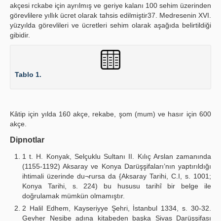
akçesi rckabe için ayrılmış ve geriye kalanı 100 sehim üzerinden
görevlilere yıllık ücret olarak tahsis edilmiştir37. Medresenin XVI.
yüzyılda görevlileri ve ücretleri sehim olarak aşağıda belirtildiği
gibidir.
Tablo 1.
Kâtip için yılda 160 akçe, rekabe, şom (mum) ve hasır için 600
akçe.
Dipnotlar
1 t. H. Konyak, Selçuklu Sultanı II. Kılıç Arslan zamanında
(1155-1192) Aksaray ve Konya Darüşşifaları’nın yaptırıldığı
ihtimali üzerinde du¬rursa da {Aksaray Tarihi, C.I, s. 1001;
Konya Tarihi, s. 224) bu hususu tarihî bir belge ile
doğrulamak mümkün olmamıştır.
2 Halil Edhem, Kayseriyye Şehri, İstanbul 1334, s. 30-32.
Gevher Nesibe adına kitabeden başka Sivas Darüşşifası