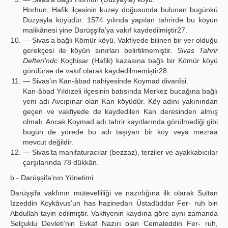
Horhun, Hafik ilçesinin kuzey doğusunda bulunan bugünkü
Düzyayla köyüdür. 1574 yılında yapılan tahrirde bu köyün
malikânesi yine Darüşşifa’ya vakıf kaydedilmiştir27.
— Sivas’a bağlı Kömür köyü. Vakfiyede bilinen bir yer olduğu
gerekçesi ile köyün sınırları belirtilmemiştir.
Sivas Tahrir
Defteri’ndc
Koçhisar (Hafik) kazasına bağlı bir Kömür köyü
görülürse de vakıf olarak kaydedilmemiştir28.
— Sivas’ın Kan-âbad nahiyesinde Koymad divanîsi.
Kan-âbad Yıldızeli ilçesinin batısında Merkez bucağına bağlı
yeni adı Avcıpınar olan Kan köyüdür. Köy adını yakınından
geçen ve vakfiyede de kaydedilen Kan deresinden almış
olmalı. Ancak Koymad adı tahrir kayıtlarında görülmediği gibi
bugün de yörede bu adı taşıyan bir köy veya mezraa
mevcut değildir.
— Sivas’ta manifaturacılar (bezzaz), terziler ve ayakkabıcılar
çarşılarında 78 dükkân.
b - Darüşşifa’nın Yönetimi
Darüşşifa vakfının mütevelliliği ve nazırlığına ilk olarak Sultan
îzzeddin Kcykâvus’un has hazinedarı Üstadüddar Fer- ruh bin
Abdullah tayin edilmiştir. Vakfiyenin kaydına göre aynı zamanda
Selçuklu Devleti’nin Evkaf Nazırı olan Cemaleddin Fer- ruh,