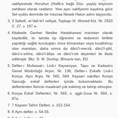
vakfiyesinde Horuhun (Hafik’e bağlı Düz- yayla) köyünün
sahibesi olarak rastlanır. Yine aynı vakfiyenin kaydına göre
Sel¬çuklu devrinde bir mezraa Neseb Hatun adını taşıyordu.
3 Safedî, el-Vafi bi’l vefiyat, Topkapı III. Ahmed Küt. Nr. 2920
C. 27, v. 197 a-
Kitabede Gevher Nesibe Hastahanesi maristan olarak
kaydedilir, ts- lamda tıp öğrenimi ve tedavinin birlikte
yapıldığı sağlık kuruluşları önce bîmaristan veya kısaltılmışı
olan maristan, daha sonra da dârü'l-merzâ, dârü'f-şifd,
dârü's-sıhha, dârü'l-âfiye ve dârü’t-tıb deyimleri ile ifade
edilmiştir. Bkz. D. M. Dunlop, Bîmaris¬tan, El2.
Defter-i Mufassal-ı Livâ-i Kayseriyye, Tapu ve Kadastro
Genel Müdürlüğü Arşivi, Nr. 136; Defter-i Evkaftı Livâ-t
Konya, Aynı Arşiv, Nr. 565, 584. Kayseri vakıfları Konya
Sancağı evkaf defterleri içinde bulunmaktadır. Bu
defterlerden İkincisi maalesef çok eskimiş ve tahrip olmuştur.
Konya Evkaf Defterleri, Nr. 565, s. ıggb-2ooa Nr. 584, s.
87a.
7 Kayseri Tahrir Defteri, s. 152-154.
8 Aynı defter, s. 54-55.