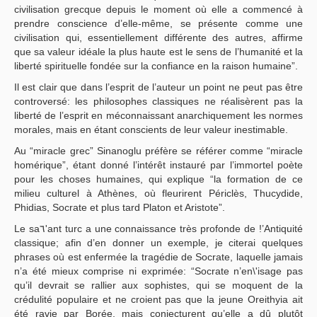
civilisation grecque depuis le moment où elle a commencé à
prendre conscience d’elle-même, se présente comme une
civilisation qui, essentiellement différente des autres, affirme
que sa valeur idéale la plus haute est le sens de l’humanité et la
liberté spirituelle fondée sur la confiance en la raison humaine”.
Il est clair que dans l’esprit de l’auteur un point ne peut pas être
controversé: les philosophes classiques ne réalisèrent pas la
liberté de l’esprit en méconnaissant anarchiquement les normes
morales, mais en étant conscients de leur valeur inestimable.
Au “miracle grec” Sinanoglu préfère se référer comme “miracle
homérique”, étant donné l’intérêt instauré par l’immortel poète
pour les choses humaines, qui explique “la formation de ce
milieu culturel à Athènes, où fleurirent Périclès, Thucydide,
Phidias, Socrate et plus tard Platon et Aristote”.
Le sa٦'ant turc a une connaissance très profonde de !’Antiquité
classique; afin d’en donner un exemple, je citerai quelques
phrases où est enfermée la tragédie de Socrate, laquelle jamais
n’a été mieux comprise ni exprimée: “Socrate n’en\'isage pas
qu’il devrait se rallier aux sophistes, qui se moquent de la
crédulité populaire et ne croient pas que la jeune Oreithyia ait
été ravie par Borée, mais conjecturent qu’elle a dû plutôt