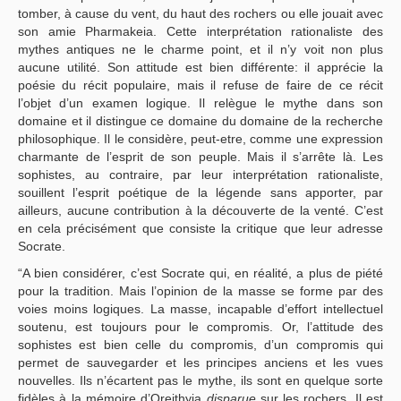
tomber, à cause du vent, du haut des rochers ou elle jouait avec
son amie Pharmakeia. Cette interprétation rationaliste des
mythes antiques ne le charme point, et il n’y voit non plus
aucune utilité. Son attitude est bien différente: il apprécie la
poésie du récit populaire, mais il refuse de faire de ce récit
l’objet d’un examen logique. Il relègue le mythe dans son
domaine et il distingue ce domaine du domaine de la recherche
philosophique. Il le considère, peut-etre, comme une expression
charmante de l’esprit de son peuple. Mais il s’arrête là. Les
sophistes, au contraire, par leur interprétation rationaliste,
souillent l’esprit poétique de la légende sans apporter, par
ailleurs, aucune contribution à la découverte de la venté. C’est
en cela précisément que consiste la critique que leur adresse
Socrate.
“A bien considérer, c’est Socrate qui, en réalité, a plus de piété
pour la tradition. Mais l’opinion de la masse se forme par des
voies moins logiques. La masse, incapable d’effort intellectuel
soutenu, est toujours pour le compromis. Or, l’attitude des
sophistes est bien celle du compromis, d’un compromis qui
permet de sauvegarder et les principes anciens et les vues
nouvelles. Ils n’écartent pas le mythe, ils sont en quelque sorte
fidèles à la mémoire d’Oreithyia
disparue
sur les rochers. Il est