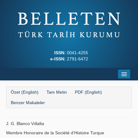
ISSN:
0041-4255
e-ISSN:
2791-6472
Ana Sayfa
Özet (English)
Tam Metin
PDF (English)
Hakkında
Benzer Makaleler
Dergi Kurulları
Yazım Kuralları
J. G. Blanco Vıllalta
Membre Honoraire de la Société d’Histoire Turque
İlkeler