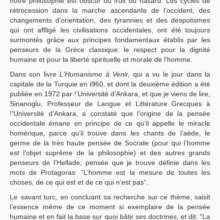
notre philosophie est obscur ou fruit du hasard. Les cycles de
rétrocession dans la marche ascendante de l’occident, des
changements d’orientation, des tyrannies et des despotismes
qui ont affligé les civilisations occidentales, ont été toujours
surmontés grâce aux principes fondamentaux établis par les
penseurs de la Grèce classique: le respect pour la dignité
humaine et pour la liberté spirituelle et morale de l’homme.
Dans son livre
L'Humanisme à Venir,
qui a vu le jour dans la
capitale de la Turquie en i960, et dont la deuxième édition a été
publiée en 1972 par !’Université d’Ankara, et que je viens de lire,
Sinanoglu, Professeur de Langue et Littérature Grecques à
!’Université d’Ankara, a constaté que l’origine de la pensée
occidentale émane en principe de ce qu’il appelle le miracle
homérique, parce qu’il trouve dans les chants de l’aède, le
germe de la très haute pensée de Socrate (pour qui l’homme
est l’objet suprême de la philosophie) et des autres grands
penseurs de l’Hellade; pensée que je trouve définie dans les
mots de Protagoras: “L’homme est la mesure de toutes les
choses, de ce qui est et de ce qui n’est pas”.
Le savant turc, en concluant sa recherche sur ce thème, saisit
l’essence même de ce moment si exemplaire de la pensée
humaine et en fait la base sur quoi bâtir ses doctrines, et dit: “La