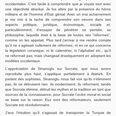
occidentales. C’est facile à comprendre que je voyais tout avec
une objectivité absolue. Je fus attire par la présence du héros
militaire et de l'homme d’Etat génial. Avec un vrai acharnement
je me mis à la tache de comprendre son oeuvre dans ses
aspects politique, juridique, économique, sociale et,
particulièrement, d'essayer de pénétrer sa pensée, sa
philosophie, laquelle était à la base de toutes ses “réformes”,
comme on les appelait. Plus tard j'arrivai à me rendre compte
qu'il ne s agissait nullement de réformes, ni en ce qui concerne
la législation coranique, ni le calendrier, ni l’alphabet etc., qu'il
ne réformait pas, mais changeait drastiquement en adoptant les
modèles occidentaux.
L'appréciation de Sinanoglu sur Socrate, que nous avons
reproduite plus haut, s’applique parfaitement à Atatürk. En
parlant des sophistes, Sinanoglu nous fait voir qu’ils n’éliminent
pas, ils ne détruisent rien: ils modernisent, ils réforment, tandis
que Socrate élimine, détruit les mythes et la tradition en tant que
sources de la connaissance; pour Socrate l’ordre moral et social
se base sur la raison. Eux sont des réformateurs, seulement
Socrate est révolutionnaire.
J’eus l’intuition qu’il s’agissait de transporter la Turquie de