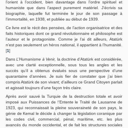
l’orient à l’occident, bien davantage dans l’ordre spirituel et
humaniste que dans l’aspect purement matériel. J’écrivis sa
biographie, laquelle fut terminée le jour de son passage à
l’immortalité, en 1938, et publiée au début de 1939.
Ce livre est le récit des pensées, de l’action organisatrice et des
faits historiques dont ce grand révolutionnaire et philosophe est
l’auteur et le protagoniste. Comme je l’ai dit ailleurs, Atatürk
n’est pas seulement un héros national, il appartient à l’humanité.
[
1
]
Dans
L’Humanisme à Venir,
la doctrine d’Atatürk est considérée,
avec une clarté exceptionnelle, sous tous les angles et les
succès qu’il a obtenus évalués sous une perspective d’une
quarantaine d’années. Je suis fier de constater que j’ai bien
compris Atatürk de son vivant; d’ailleurs ce Grand Citoyen parlait
et agissait toujours d’une façon très claire.
Après avoir sauvé la Turquie de la destruction totale et avoir
imposé aux Puissances de !’Entente le Traité de Lausanne de
1923, qui reconnaissait la pleine souveraineté de son pays, le
génie de Kemal le décide à changer la législation coranique par
les codes civil, commercial, pénal, maritime, etc. les plus
avancés du monde occidental, et de fait les structures sociales