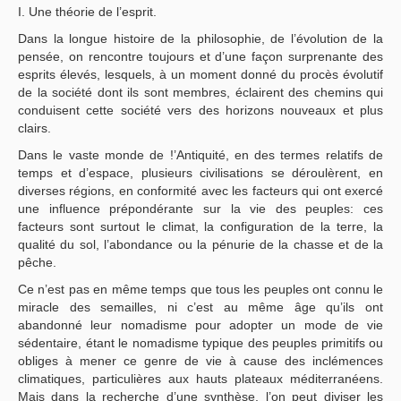
I. Une théorie de l’esprit.
Yayın Politikaları
Dans la longue histoire de la philosophie, de l’évolution de la
pensée, on rencontre toujours et d’une façon surprenante des
Kılavuzlar
esprits élevés, lesquels, à un moment donné du procès évolutif
de la société dont ils sont membres, éclairent des chemins qui
İletişim
conduisent cette société vers des horizons nouveaux et plus
clairs.
Dans le vaste monde de !’Antiquité, en des termes relatifs de
temps et d’espace, plusieurs civilisations se déroulèrent, en
diverses régions, en conformité avec les facteurs qui ont exercé
une influence prépondérante sur la vie des peuples: ces
facteurs sont surtout le climat, la configuration de la terre, la
qualité du sol, l’abondance ou la pénurie de la chasse et de la
pêche.
Ce n’est pas en même temps que tous les peuples ont connu le
miracle des semailles, ni c’est au même âge qu’ils ont
abandonné leur nomadisme pour adopter un mode de vie
sédentaire, étant le nomadisme typique des peuples primitifs ou
obliges à mener ce genre de vie à cause des inclémences
climatiques, particulières aux hauts plateaux méditerranéens.
Mais dans la recherche d’une synthèse, l’on peut diviser les