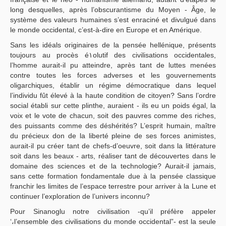
long desquelles, après l’obscurantisme du Moyen - Âge, le
système des valeurs humaines s’est enraciné et divulgué dans
le monde occidental, c’est-à-dire en Europe et en Amérique.
Sans les idéals originaires de la pensée hellénique, présents
toujours au procès é١olutif des civilisations occidentales,
l’homme aurait-il pu atteindre, après tant de luttes menées
contre toutes les forces adverses et les gouvernements
oligarchiques, établir un régime démocratique dans lequel
l’individu fût élevé à la haute condition de citoyen? Sans l’ordre
social établi sur cette plinthe, auraient - ils eu un poids égal, la
voix et le vote de chacun, soit des pauvres comme des riches,
des puissants comme des déshérités? L’esprit humain, maître
du précieux don de la liberté pleine de ses forces animistes,
aurait-il pu créer tant de chefs-d’oeuvre, soit dans la littérature
soit dans les beaux - arts, réaliser tant de découvertes dans le
domaine des sciences et de la technologie? Aurait-il jamais,
sans cette formation fondamentale due à la pensée classique
franchir les limites de l’espace terrestre pour arriver à la Lune et
continuer l’exploration de l’univers inconnu?
Pour Sinanoglu notre civilisation -qu’il préfère appeler
‘،l’ensemble des civilisations du monde occidental”- est la seule