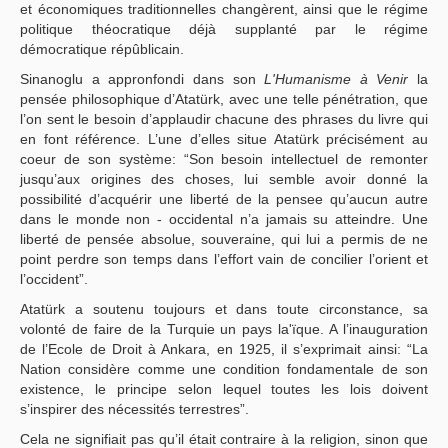
et économiques traditionnelles changèrent, ainsi que le régime
politique théocratique déjà supplanté par le régime
démocratique répûblicain.
Sinanoglu a appronfondi dans son
L'Humanisme à Venir
la
pensée philosophique d’Atatürk, avec une telle pénétration, que
l’on sent le besoin d’applaudir chacune des phrases du livre qui
en font référence. L’une d’elles situe Atatürk précisément au
coeur de son système: “Son besoin intellectuel de remonter
jusqu’aux origines des choses, lui semble avoir donné la
possibilité d’acquérir une liberté de la pensee qu’aucun autre
dans le monde non - occidental n’a jamais su atteindre. Une
liberté de pensée absolue, souveraine, qui lui a permis de ne
point perdre son temps dans l’effort vain de concilier l’orient et
l’occident”.
Atatürk a soutenu toujours et dans toute circonstance, sa
volonté de faire de la Turquie un pays la'ïque. A l’inauguration
de l’Ecole de Droit à Ankara, en 1925, il s’exprimait ainsi: “La
Nation considère comme une condition fondamentale de son
existence, le principe selon lequel toutes les lois doivent
s’inspirer des nécessités terrestres”.
Cela ne signifiait pas qu’il était contraire à la religion, sinon que