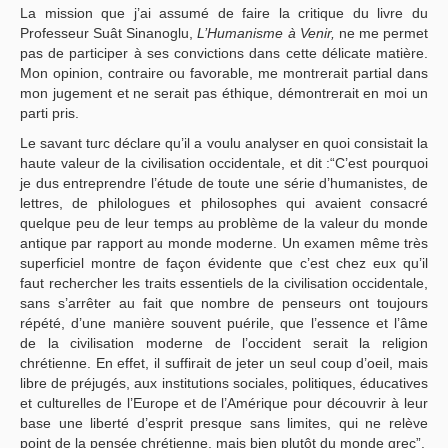
La mission que j’ai assumé de faire la critique du livre du
Professeur Suât Sinanoglu,
L’Humanisme à Venir,
ne me permet
pas de participer à ses convictions dans cette délicate matière.
Mon opinion, contraire ou favorable, me montrerait partial dans
mon jugement et ne serait pas éthique, démontrerait en moi un
parti pris.
Le savant turc déclare qu’il a voulu analyser en quoi consistait la
haute valeur de la civilisation occidentale, et dit :“C’est pourquoi
je dus entreprendre l’étude de toute une série d’humanistes, de
lettres, de philologues et philosophes qui avaient consacré
quelque peu de leur temps au problème de la valeur du monde
antique par rapport au monde moderne. Un examen même très
superficiel montre de façon évidente que c’est chez eux qu’il
faut rechercher les traits essentiels de la civilisation occidentale,
sans s’arrêter au fait que nombre de penseurs ont toujours
répété, d’une manière souvent puérile, que l’essence et l’âme
de la civilisation moderne de l’occident serait la religion
chrétienne. En effet, il suffirait de jeter un seul coup d’oeil, mais
libre de préjugés, aux institutions sociales, politiques, éducatives
et culturelles de l’Europe et de l’Amérique pour découvrir à leur
base une liberté d’esprit presque sans limites, qui ne relève
point de la pensée chrétienne, mais bien plutôt du monde grec”.