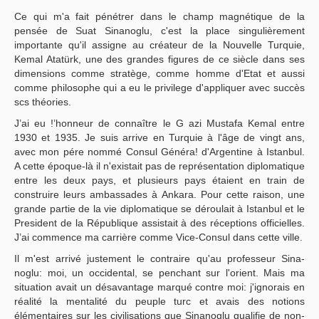
Ce qui m'a fait pénétrer dans le champ magnétique de la
pensée de Suat Sinanoglu, c'est la place singulièrement
importante qu'il assigne au créateur de la Nouvelle Turquie,
Kemal Atatürk, une des grandes figures de ce siècle dans ses
dimensions comme stratège, comme homme d'Etat et aussi
comme philosophe qui a eu le privilege d'appliquer avec succès
scs théories.
J’ai eu !’honneur de connaître le G azi Mustafa Kemal entre
1930 et 1935. Je suis arrive en Turquie à l'âge de vingt ans,
avec mon pére nommé Consul Généra! d'Argentine à Istanbul.
A cette époque-là il n'existait pas de représentation diplomatique
entre les deux pays, et plusieurs pays étaient en train de
construire leurs ambassades à Ankara. Pour cette raison, une
grande partie de la vie diplomatique se déroulait à Istanbul et le
President de la République assistait à des réceptions officielles.
J’ai commence ma carrière comme Vice-Consul dans cette ville.
Il m'est arrivé justement le contraire qu'au professeur Sina-
noglu: moi, un occidental, se penchant sur l'orient. Mais ma
situation avait un désavantage marqué contre moi: j'ignorais en
réalité la mentalité du peuple turc et avais des notions
élémentaires sur les civilisations que Sinanoglu qualifie de non-