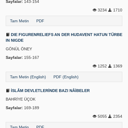
Sayfalar:
143-154
Yayın Politikaları
3234
1710
Kılavuzlar
Tam Metin
PDF
İletişim
DIE FIGURENRELIEFS AN DER HUDAVENT HATUN TÜRBE
IN NIGDE
GÖNÜL ÖNEY
Sayfalar:
155-167
1252
1369
Tam Metin (English)
PDF (English)
İSLÂM DEVLETLERİNDE BAZI NÂİBELER
BAHRİYE ÜÇOK
Sayfalar:
169-189
5055
2354
Tam Metin
PDF