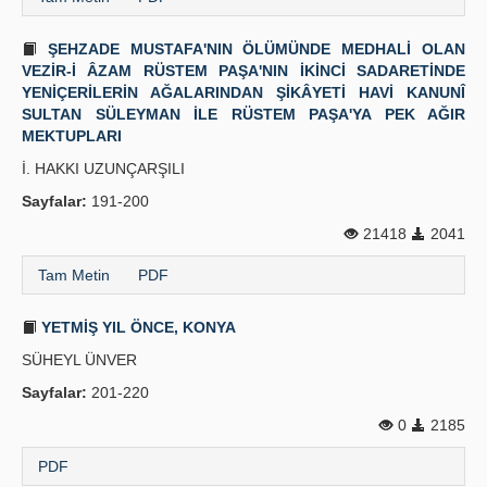
ŞEHZADE MUSTAFA'NIN ÖLÜMÜNDE MEDHALİ OLAN
VEZİR-İ ÂZAM RÜSTEM PAŞA'NIN İKİNCİ SADARETİNDE
YENİÇERİLERİN AĞALARINDAN ŞİKÂYETİ HAVİ KANUNÎ
SULTAN SÜLEYMAN İLE RÜSTEM PAŞA'YA PEK AĞIR
MEKTUPLARI
İ. HAKKI UZUNÇARŞILI
Sayfalar:
191-200
21418
2041
Tam Metin
PDF
YETMİŞ YIL ÖNCE, KONYA
SÜHEYL ÜNVER
Sayfalar:
201-220
0
2185
PDF