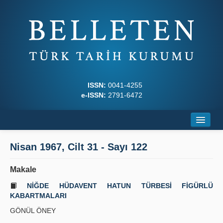
ISSN:
0041-4255
e-ISSN:
2791-6472
Ana Sayfa
Nisan 1967, Cilt 31 - Sayı 122
Hakkında
Makale
Dergi Kurulları
NİĞDE HÜDAVENT HATUN TÜRBESİ FİGÜRLÜ
KABARTMALARI
Yazım Kuralları
GÖNÜL ÖNEY
İlkeler