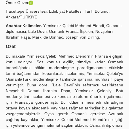
Ömer Gezer
Yayın Politikaları
Hacettepe Üniversitesi, Edebiyat Fakültesi, Tarih Bölümü,
Ankara/TÜRKİYE
Kılavuzlar
Anahtar Kelimeler:
Yirmisekiz Çelebi Mehmed Efendi, Osmanlı
İletişim
diplomasisi, Lale Devri, Osmanlı-Fransa İlişkileri, Nevşehirli
İbrahim Paşa, Marki de Bonnac, Joseph von Dirling.
Özet
Bu makale Yirmisekiz Çelebi Mehmed Efendi’nin Fransa elçiliğini
konu ediniyor. Söz konusu elçilik, şimdiye kadar Osmanlı
tarihçiliğindeki hâkim modernleşme paradigmasının etkisiyle
tarihî bağlamından koparılarak incelenmiş, Yirmisekiz Çelebi’ye
Osmanlı/Türk modernleşme tarihinde şahsına münhasır paye
verilmiştir. Buna göre, “Lale Devri”nin reformcu vezîriâzamı
Nevşehirli Damat İbrahim Paşa, Yirmisekiz Çelebi’yi Batı
medeniyetini incelemesi ve kendisine reform önerileri getirmesi
için Fransa’ya göndermişti. Bu iddianın mesnedi olmadığını
ortaya koyan akademik yayınlara rağmen tarihçiler bu galattan
vazgeçmemişlerdir. Oysa gerek Osmanlı gerekse Avrupalı
çağdaş kaynaklar, Yirmisekiz Çelebi Mehmed Efendi’nin elçiliği
için yeterince zengin malumat sağlamaktadır. Osmanlı diplomasi