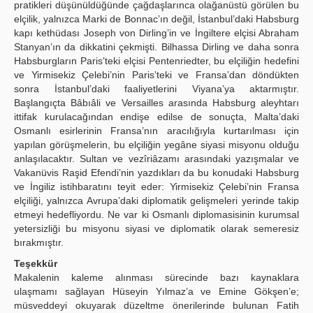
pratikleri düşünüldüğünde çağdaşlarınca olağanüstü görülen bu
elçilik, yalnızca Marki de Bonnac’ın değil, İstanbul’daki Habsburg
kapı kethüdası Joseph von Dirling’in ve İngiltere elçisi Abraham
Stanyan’ın da dikkatini çekmişti. Bilhassa Dirling ve daha sonra
Habsburgların Paris’teki elçisi Pentenriedter, bu elçiliğin hedefini
ve Yirmisekiz Çelebi’nin Paris’teki ve Fransa’dan döndükten
sonra İstanbul’daki faaliyetlerini Viyana’ya aktarmıştır.
Başlangıçta Bâbıâli ve Versailles arasında Habsburg aleyhtarı
ittifak kurulacağından endişe edilse de sonuçta, Malta’daki
Osmanlı esirlerinin Fransa’nın aracılığıyla kurtarılması için
yapılan görüşmelerin, bu elçiliğin yegâne siyasi misyonu olduğu
anlaşılacaktır. Sultan ve vezîriâzamı arasındaki yazışmalar ve
Vakanüvis Raşid Efendi’nin yazdıkları da bu konudaki Habsburg
ve İngiliz istihbaratını teyit eder: Yirmisekiz Çelebi’nin Fransa
elçiliği, yalnızca Avrupa’daki diplomatik gelişmeleri yerinde takip
etmeyi hedefliyordu. Ne var ki Osmanlı diplomasisinin kurumsal
yetersizliği bu misyonu siyasi ve diplomatik olarak semeresiz
bırakmıştır.
Teşekkür
Makalenin kaleme alınması sürecinde bazı kaynaklara
ulaşmamı sağlayan Hüseyin Yılmaz’a ve Emine Gökşen’e;
müsveddeyi okuyarak düzeltme önerilerinde bulunan Fatih