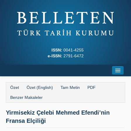
ISSN:
0041-4255
e-ISSN:
2791-6472
Ana Sayfa
Özet
Özet (English)
Tam Metin
PDF
Hakkında
Benzer Makaleler
Dergi Kurulları
Yirmisekiz Çelebi Mehmed Efendi’nin
Yazım Kuralları
Fransa Elçiliği
İlkeler