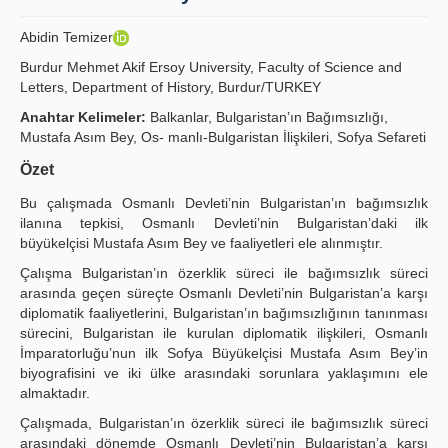
Yayın Politikaları
Abidin Temizer
Kılavuzlar
Burdur Mehmet Akif Ersoy University, Faculty of Science and
Letters, Department of History, Burdur/TURKEY
İletişim
Anahtar Kelimeler:
Balkanlar, Bulgaristan’ın Bağımsızlığı,
Mustafa Asım Bey, Os- manlı-Bulgaristan İlişkileri, Sofya Sefareti
Özet
Bu çalışmada Osmanlı Devleti’nin Bulgaristan’ın bağımsızlık
ilanına tepkisi, Osmanlı Devleti’nin Bulgaristan’daki ilk
büyükelçisi Mustafa Asım Bey ve faaliyetleri ele alınmıştır.
Çalışma Bulgaristan’ın özerklik süreci ile bağımsızlık süreci
arasında geçen süreçte Osmanlı Devleti’nin Bulgaristan’a karşı
diplomatik faaliyetlerini, Bulgaristan’ın bağımsızlığının tanınması
sürecini, Bulgaristan ile kurulan diplomatik ilişkileri, Osmanlı
İmparatorluğu’nun ilk Sofya Büyükelçisi Mustafa Asım Bey’in
biyografisini ve iki ülke arasındaki sorunlara yaklaşımını ele
almaktadır.
Çalışmada, Bulgaristan’ın özerklik süreci ile bağımsızlık süreci
arasındaki dönemde Osmanlı Devleti’nin Bulgaristan’a karşı