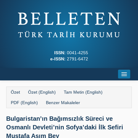
ISSN:
0041-4255
e-ISSN:
2791-6472
Ana Sayfa
Özet
Özet (English)
Tam Metin (English)
Hakkında
PDF (English)
Benzer Makaleler
Dergi Kurulları
Bulgaristan’ın Bağımsızlık Süreci ve
Yazım Kuralları
Osmanlı Devleti’nin Sofya’daki İlk Sefiri
İlkeler
Mustafa Asım Bey