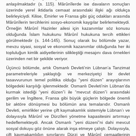
anlaşılmaktadır (s. 115). Mârûnîlerde ise davaların sonuçları
üzerinde yerel iktidarla cemaat arasındaki ilişki ağı oldukça
belirleyiciydi. Kilise, Emirler ve Fransa gibi güç odakları arasında
Mârûnîlerin tercihlerini sosyo-ekonomik kaygılar belirlemekteydi.
Örneğin Mârûnî Hazinler ailesi için kazanımlar söz konusu
olduğunda İslam hukukunu Mârûnî hukukuna tercih ettikleri
görülmektedir (s. 144-145). Sonuç olarak bu bölümde yazar,
mevzu siyasi, sosyal ve ekonomik kazanımlar olduğunda her iki
topluluğun kimlik aidiyetlerinin silikleştiği mesajını dava örnekleri
üzerinden net bir şekilde veriyor.
Üçüncü bölümde, artık Osmanlı Devleti’nin Lübnan’a Tanzimat
parametreleriyle yaklaştığı ve merkeziyetçi bir devlet
tasavvurunun temel politika olduğu “yeni düzen” arayışlarının
bölgedeki karşılığı işlenmektedir. Osmanlı Devleti’nin Lübnan’da
kurmak istediği “yeni düzen”i ile “mevcut düzen”i arasındaki
gerilim ve İngiltere, Fransa gibi büyük güçlerin bölgede önemli
bir aktöre dönüşmesi bu bölümün ana temalarıdır. Osmanlı
Devleti, emirlikler yerine çift kaymakamlık sistemiyle Lübnan’ı ve
dolayısıyla Mârûnî ve Dürzîleri yönetme kapasitesini artırmayı
hedeflemekteydi. Ancak Osmanlı “yeni düzeni”ni dahi mevcut
sosyal dokuyu göz önüne alarak inşa etmeye çalıştı. Dolayısıyla,
çift kaymakamlığın sınırlarını Dürzi ve Mârûnî cemaatlerinin