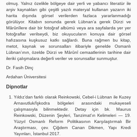
olmuş. Yalnız özelikle bölgeye dair yerli ve yabancı literatür ile
arşiv kaynakları gibi çeşitli yazılı materyal kullanan yazarın iki
harita dışında görsel verilerden fazlaca yararlanmadığı
görülüyor. Kitabın sonunda gerek Lübnan’a gerek Dürzi ve
Mârûnîlere dair bir fotoğraf albümü veya ara sayfalarda yer yer
fotoğraflar verilseydi, biz okuyucuların konuya dair görsel
hafızasına kuşkusuz katkı sağlardı. Buna rağmen bu kitap,
metot, kaynak ve sorunsalları itibariyle genelde Osmanlı
Lübnan’ının, özelde Dürzi ve Mârûnî cemaatlerinin tarihine dair
ileriki çalışmalara değerli veriler ve sorunsallar sunmuştur.
Dr. Fasih Dinç
Ardahan Üniversitesi
Dipnotlar
Yıldız’dan farklı olarak Reinkowski, Cebel-i Lübnan ile Kuzey
Arnavutluk/İşkodra bölgeleri arasındaki mukayeseli
çalışmasıyla bilinmektedir. Detay için bk. Maurus
Reinkowski, Düzenin Şeyleri, Tanzimat'ın Kelimeleri — 19.
Yüzyıl Osmanlı Reform Politikasının Karşılaştırmalı Bir
Araştırması, çev. Çiğdem Canan Dikmen, Yapı Kredi
Yayınları, İstanbul 2017.