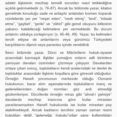
adalet ilişkisinin mezhep temelli sorunları nasıl tetiklediğine
açıklık getirmektedir (s. 76-87). Ancak bu bölümde yazar, kitabın
genelinde koruduğu sade ve anlaşılır anlatıdan kısmen koparak
cümlelerde yer yer “neşet eden”, “nesh etmiş”, “tevil”, “intisab
etme”, “gaybet”, “şeriki” ve “zâhirî” gibi genel okuyucu kitlesinin
yabancı kalabileceği kelimelere yer vermektedir. Bu durum
anlatımı oldukça zorlaştırıyor (s. 45-46, 49). Yazar, bu kelimeleri
tercih ettiyse de anlamlarını veya günümüz Türkçedeki
karşılıklarını dipnot veya parantez içinde verebilirdi.
İkinci bölümde yazar, Dürzi ve Mârûnîlerin hukuk-siyaset
arasındaki karmaşık ilişkiler yumağını onların adli birimlere
yansıyan davaları üzerinden çözmeye çalışıyor. Davalardan
ortaya çıkan sonuç, toplulukların kendi aralarındaki ve devlet ile
topluluklar arasındaki ilişkinin koşullara göre göreceli olduğudur.
Örneğin Hanefi yorumunun merkezde olduğu Osmanlı
hukukunun, karar alım aşamalarında toplulukların inanç ve
geleneklerinden doğan normları göz ardı etmediği
gözlemleniyor. Dürzîlerde örneğin miras gibi “ahval-i şahsiye”
davalarda mezhep inancına göre kızlar mirastan
yararlanamazken Hanefi hukukunda ise kızlar mirastan pay
alabilmekteydi. Ancak kadıların tercihini zaman zaman resmi
hukuktan değil “geleneğin hukuku”ndan yana kullandıkları