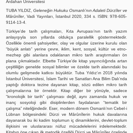
Ardahan Üniversitesi
Yayın Politikaları
TUBA YILDIZ,
Geleneğin Hukuku Osmanlı’nın Adaleti Dürzîler ve
Mârûnîler
, Vadi Yayınları, İstanbul 2020, 334 s. ISBN: 978-605-
Kılavuzlar
9114-13-4.
Türkiye’de tarih çalışmaları, Kıta Avrupası’nın tarih yazım
İletişim
anlayışıyla son yıllarda oldukça paralellik göstermektedir.
Özellikle önemli şahsiyetler, olay ve olgular üzerine kurulu olan
“büyük anlatı” yerine çevre, iklim, kent, sosyal, kültür ve etno-
mezhep gibi alanlara odaklanan mikro tarih araştırmaları ön
plana çıkmaktadır. Elbette Türkiye’de kitap yayıncılığında artan
çeşitliliğin genelde sosyal bilimler ve özelde tarih alanındaki bu
olumlu gelişmede katkısı büyüktür. Tuba Yıldız’ın 2018 yılında
İstanbul Üniversitesi, İslam Tarihi ve Sanatları Ana Bilim Dalı’nda
yaptığı doktora tezine dayanan kitap, sözü edilen mikro tarih
çalışmalarına bir örnektir. Kitap diğer bir yönüyle, sadece
“kronolojik bir tarih” çalışması değil, aynı zamanda hukuk ve
inanç sosyoloji gibi disiplinlerden faydalanan “tematik bir
çalışma” niteliğindedir. Eser, modern dönem Osmanlı’nın Cebel-i
Lübnan bölgesindeki Dürzi ve Mârûnîlerin hukuk davalarına
dayanarak bu iki kadim toplumun iç dinamiklerini, devlet-toplum
ilişkisini ve uluslararası nüfuz mücadelelerini irdelemektedir.
Kitabın öne çıkan ilk metodik özelliği Dürzi ve Mârûnîler özelinde