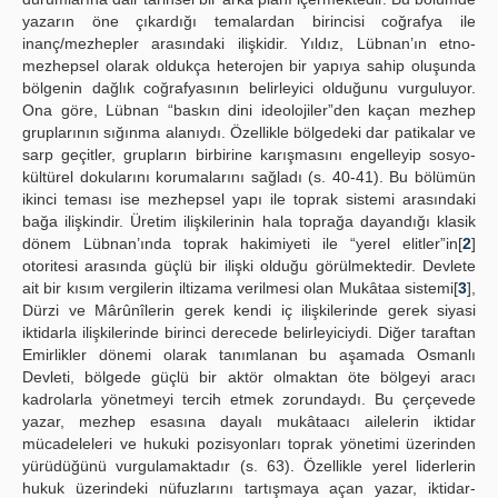
yazarın öne çıkardığı temalardan birincisi coğrafya ile
inanç/mezhepler arasındaki ilişkidir. Yıldız, Lübnan’ın etno-
mezhepsel olarak oldukça heterojen bir yapıya sahip oluşunda
bölgenin dağlık coğrafyasının belirleyici olduğunu vurguluyor.
Ona göre, Lübnan “baskın dini ideolojiler”den kaçan mezhep
gruplarının sığınma alanıydı. Özellikle bölgedeki dar patikalar ve
sarp geçitler, grupların birbirine karışmasını engelleyip sosyo-
kültürel dokularını korumalarını sağladı (s. 40-41). Bu bölümün
ikinci teması ise mezhepsel yapı ile toprak sistemi arasındaki
bağa ilişkindir. Üretim ilişkilerinin hala toprağa dayandığı klasik
dönem Lübnan’ında toprak hakimiyeti ile “yerel elitler”in[
2
]
otoritesi arasında güçlü bir ilişki olduğu görülmektedir. Devlete
ait bir kısım vergilerin iltizama verilmesi olan Mukâtaa sistemi[
3
],
Dürzi ve Mârûnîlerin gerek kendi iç ilişkilerinde gerek siyasi
iktidarla ilişkilerinde birinci derecede belirleyiciydi. Diğer taraftan
Emirlikler dönemi olarak tanımlanan bu aşamada Osmanlı
Devleti, bölgede güçlü bir aktör olmaktan öte bölgeyi aracı
kadrolarla yönetmeyi tercih etmek zorundaydı. Bu çerçevede
yazar, mezhep esasına dayalı mukâtaacı ailelerin iktidar
mücadeleleri ve hukuki pozisyonları toprak yönetimi üzerinden
yürüdüğünü vurgulamaktadır (s. 63). Özellikle yerel liderlerin
hukuk üzerindeki nüfuzlarını tartışmaya açan yazar, iktidar-