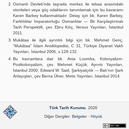
Osmanlı Devleti’nde taşrada merkez ile tebaa arasındaki
otoriteleri veya güç odaklarını tanımlamak için bu kavaramı
Karen Barkey kullanmaktadır. Detay için bk. Karen Barkey,
Farklılıklar İmparatorluğu Osmanlılar — Bir Karşılaştırmalı
Tarih Perspektifi, çev. Ebru Kılıç, Versus Yayınları, İstanbul
2011.
Mukâtaa ile ilgili ayrıntılı bilgi için bk. Mehmet Genç,
“Mukâtaa” İslam Ansiklopedisi, C 31, Türkiye Diyanet Vakfı
Yayınları, İstanbul 2006, s.128-132.
Bu kavramlara dair bk. Ania Loomba, Kolonyalizm-
Postkolonyalizm, çev. Mehmet Küçük, Ayrıntı Yayınları,
İstanbul 2000; Edward W. Said, Şarkiyatçılık — Batı’nın Şark
Anlayışları, çev Berna Ülner, Metis Yayınları, İstanbul 2014.
Türk Tarih Kurumu
. 2026
Diğer Dergiler:
Belgeler
·
Höyük