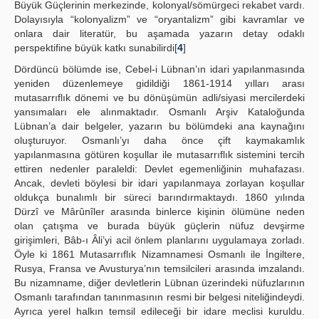
Büyük Güçlerinin merkezinde, kolonyal/sömürgeci rekabet vardı.
Dolayısıyla “kolonyalizm” ve “oryantalizm” gibi kavramlar ve
onlara dair literatür, bu aşamada yazarın detay odaklı
perspektifine büyük katkı sunabilirdi[
4
]
Dördüncü bölümde ise, Cebel-i Lübnan’ın idari yapılanmasında
yeniden düzenlemeye gidildiği 1861-1914 yılları arası
mutasarrıflık dönemi ve bu dönüşümün adli/siyasi mercilerdeki
yansımaları ele alınmaktadır. Osmanlı Arşiv Kataloğunda
Lübnan’a dair belgeler, yazarın bu bölümdeki ana kaynağını
oluşturuyor. Osmanlı’yı daha önce çift kaymakamlık
yapılanmasına götüren koşullar ile mutasarrıflık sistemini tercih
ettiren nedenler paraleldi: Devlet egemenliğinin muhafazası.
Ancak, devleti böylesi bir idari yapılanmaya zorlayan koşullar
oldukça bunalımlı bir süreci barındırmaktaydı. 1860 yılında
Dürzî ve Mârûnîler arasında binlerce kişinin ölümüne neden
olan çatışma ve burada büyük güçlerin nüfuz devşirme
girişimleri, Bâb-ı Âli’yi acil önlem planlarını uygulamaya zorladı.
Öyle ki 1861 Mutasarrıflık Nizamnamesi Osmanlı ile İngiltere,
Rusya, Fransa ve Avusturya’nın temsilcileri arasında imzalandı.
Bu nizamname, diğer devletlerin Lübnan üzerindeki nüfuzlarının
Osmanlı tarafından tanınmasının resmi bir belgesi niteliğindeydi.
Ayrıca yerel halkın temsil edileceği bir idare meclisi kuruldu.