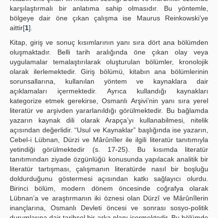
karşılaştırmalı bir anlatıma sahip olmasıdır. Bu yöntemle,
bölgeye dair öne çıkan çalışma ise Maurus Reinkowski’ye
aittir[
1
].
Kitap, giriş ve sonuç kısımlarının yanı sıra dört ana bölümden
oluşmaktadır. Belli tarih aralığında öne çıkan olay veya
uygulamalar temalaştırılarak oluşturulan bölümler, kronolojik
olarak ilerlemektedir. Giriş bölümü, kitabın ana bölümlerinin
sorunsallarına, kullanılan yöntem ve kaynaklara dair
açıklamaları içermektedir. Ayrıca kullandığı kaynakları
kategorize etmek gerekirse, Osmanlı Arşivi’nin yanı sıra yerel
literatür ve arşivden yararlanıldığı görülmektedir. Bu bağlamda
yazarın kaynak dili olarak Arapça’yı kullanabilmesi, nitelik
açısından değerlidir. “Usul ve Kaynaklar” başlığında ise yazarın,
Cebel-i Lübnan, Dürzi ve Mârûnîler ile ilgili literatür tanıtımıyla
yetindiği görülmektedir (s. 17-25). Bu kısımda literatür
tanıtımından ziyade özgünlüğü konusunda yapılacak analitik bir
literatür tartışması, çalışmanın literatürde nasıl bir boşluğu
doldurduğunu göstermesi açısından katkı sağlayıcı olurdu.
Birinci bölüm, modern dönem öncesinde coğrafya olarak
Lübnan’a ve araştırmanın iki öznesi olan Dürzî ve Mârûnîlerin
inançlarına, Osmanlı Devleti öncesi ve sonrası sosyo-politik
durumlarına dair tarihsel bir arka planı içermektedir. Bu bölümde