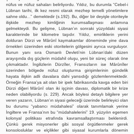
nüfus ve nüfuz sahaları belirliyordu. Yıldız, bu durumla “Cebel-i
Lübnan tarihi, ilk kez resmi olarak mezhep temelli yönetimlere
sahne oldu...” demektedir (s.192). Bu, diğer bir deyişle otoriteyle
ilişkide mezhep kimliğinin kurumsallaşması anlamına
gelmekteydi. Bu gelişme, Lübnan’ın sonraki yüzyıldaki siyasi
karakterinde bir kilometre taşıdır. Yıldız, emirliklerin yerini
dolduran Dürzi ve Mârûnî kaymakamlar döneminde yine dava
örnekleri üzerinden eski otoritelerin gölgesini ayrıca vurguluyor.
Bunun yanı sıra Osmanlı Devleti’nin Lübnan’daki düzen
arayışında dış güçlerin müdahil oluşu, yeni bir süreç olarak öne
çıkmaktadır. İngilizlerin Dürzîler, Fransızların ise Mârûnîler
üzerinden bölgede nüfuz oluşturma girişimlerinin gündelik
hayata ilişkin adli davalara dahi yansıdığı gözlemlenmektedir.
Örneğin Fransa’ya ait olan bir ipek fabrikasında kavga eden biri
Dürzi diğeri Mârûnî olan iki işçinin davası, diplomatik bir krize
neden olabiliyordu (s. 229). Ancak böylesi detaylı bilgilere yer
veren yazarın, Lübnan’ın siyasi geleceği üzerinde belirleyici olan
bu durumu “yabancı müdahalesi” olarak tanımlamak yerine
İngiltere ve Fransa’nın bu “müdahalelerini” 19. yüzyılın egemen
kolonyal politikası etrafında kavramsallaştırması beklenirdi.
Çünkü gerek misyonerler gibi sosyal örgütlenmeler gerek
konsolosluklar ve elçilikler gibi siyasal kurumlarla dönemin