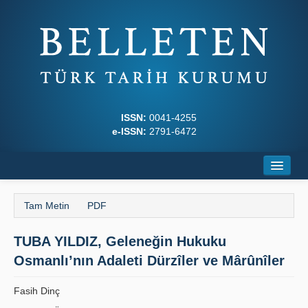
ISSN:
0041-4255
e-ISSN:
2791-6472
Ana Sayfa
Tam Metin
PDF
Hakkında
TUBA YILDIZ, Geleneğin Hukuku
Dergi Kurulları
Osmanlı’nın Adaleti Dürzîler ve Mârûnîler
Yazım Kuralları
Fasih Dinç
İlkeler