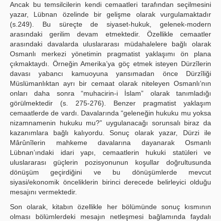
Ancak bu temsilcilerin kendi cemaatleri tarafından seçilmesini
yazar, Lübnan özelinde bir gelişme olarak vurgulamaktadır
(s.249). Bu süreçte de siyaset-hukuk, gelenek-modern
arasındaki gerilim devam etmektedir. Özellikle cemaatler
arasındaki davalarda uluslararası müdahalelere bağlı olarak
Osmanlı merkezi yönetimin pragmatist yaklaşımı ön plana
çıkmaktaydı. Örneğin Amerika’ya göç etmek isteyen Dürzîlerin
davası yabancı kamuoyuna yansımadan önce Dürzîliği
Müslümanlıktan ayrı bir cemaat olarak niteleyen Osmanlı’nın
onları daha sonra “muhacirin-i İslam” olarak tanımladığı
görülmektedir (s. 275-276). Benzer pragmatist yaklaşım
cemaatlerde de vardı. Davalarında “geleneğin hukuku mu yoksa
nizamnamenin hukuku mu?” uygulanacağı sorunsalı biraz da
kazanımlara bağlı kalıyordu. Sonuç olarak yazar, Dürzi ile
Mârûnîlerin mahkeme davalarına dayanarak Osmanlı
Lübnan’ındaki idari yapı, cemaatlerin hukuki statüleri ve
uluslararası güçlerin pozisyonunun koşullar doğrultusunda
dönüşüm geçirdiğini ve bu dönüşümlerde mevcut
siyasi/ekonomik önceliklerin birinci derecede belirleyici olduğu
mesajını vermektedir.
Son olarak, kitabın özellikle her bölümünde sonuç kısmının
olması bölümlerdeki mesajın netleşmesi bağlamında faydalı