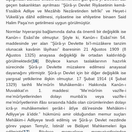
geçen bakanlıktan ayrılması “Şûrâ-yı Devlet Riyâsetinin kemâ-
fi’ssâbık Adliye ve Mezâhib Nezâretinden tefrîki” ve Heyet-i
Vükelâ’ya dâhil edilmesi, riyâsetine ise ehliyetine binaen Said
Halim Paşa’nın getirilmesi uygun görülmüştür.
Normlar hiyerarşisi bağlamında daha da önemli bir değişiklik ise
Kanûn-ı Esâsî’de olmuştur. Şöyle ki, Kanûn-ı Esâsî’nin 54.
maddesinde yer alan “Şûrâ-yı Devlette bi’l-müzâkere tanzim
olunacak kavânin lâyihası” ibaresinin 21 Ağustos 1909 (8
Ağustos 1325) anayasa değişikliği ile ortadan kaldırıldığı
görülmektedir[
16
]. Böylece kanun taslaklarının hazırlık
sürecinde Şûrâ-yı Devlette müzakere edilmesi anayasal
dayanağını yitirmiştir. Şûrâ-yı Devlet için bir diğer değişiklik ise
yargısal yetkilerine ilişkin olmuştur. 17 Şubat 1914 (4 Şubat
1329) tarihli Me’mûrîn Muhâkemât-ı Hakkında Kanûn-ı
Muvakkat’ın 1. maddesi: “Me’mûrînin vazîfe-i
me’mûrîyetlerinden dolayı munbâ‘is veya vazîfe-i
me’mûrîyetlerinin ifâsı sırasında hâdis olan cürümlerinden dolayı
icrâ-yı muhâkemeleri şerâit-i âtîye dâ’iresinde Mehâkim-i
Adliyye’ye â’iddir.” hükmünü amir olduğundan memur suçları
Mehâkim-i Adliyeye tevdi edilmiş ve Şûrâ-yı Devlet nezdinde
görev yapan Temyîz, İstinâf ve Bidâyet Mahkemeleri ilga
edilmiştir[
17
]. Böylece memurların memuriyetlerinden