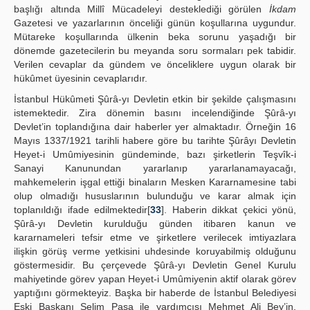
başlığı altında Millî Mücadeleyi desteklediği görülen
İkdam
Gazetesi ve yazarlarının önceliği günün koşullarına uygundur.
Mütareke koşullarında ülkenin beka sorunu yaşadığı bir
dönemde gazetecilerin bu meyanda soru sormaları pek tabidir.
Verilen cevaplar da gündem ve önceliklere uygun olarak bir
hükûmet üyesinin cevaplarıdır.
İstanbul Hükûmeti Şûrâ-yı Devletin etkin bir şekilde çalışmasını
istemektedir. Zira dönemin basını incelendiğinde Şûrâ-yı
Devlet’in toplandığına dair haberler yer almaktadır. Örneğin 16
Mayıs 1337/1921 tarihli habere göre bu tarihte Şûrâyı Devletin
Heyet-i Umûmiyesinin gündeminde, bazı şirketlerin Teşvîk-i
Sanayi Kanunundan yararlanıp yararlanamayacağı,
mahkemelerin işgal ettiği binaların Mesken Kararnamesine tabi
olup olmadığı hususlarının bulunduğu ve karar almak için
toplanıldığı ifade edilmektedir[
33
]. Haberin dikkat çekici yönü,
Şûrâ-yı Devletin kurulduğu günden itibaren kanun ve
kararnameleri tefsir etme ve şirketlere verilecek imtiyazlara
ilişkin görüş verme yetkisini uhdesinde koruyabilmiş olduğunu
göstermesidir. Bu çerçevede Şûrâ-yı Devletin Genel Kurulu
mahiyetinde görev yapan Heyet-i Umûmiyenin aktif olarak görev
yaptığını görmekteyiz. Başka bir haberde de İstanbul Belediyesi
Eski Başkanı Selim Paşa ile yardımcısı Mehmet Ali Bey’in,