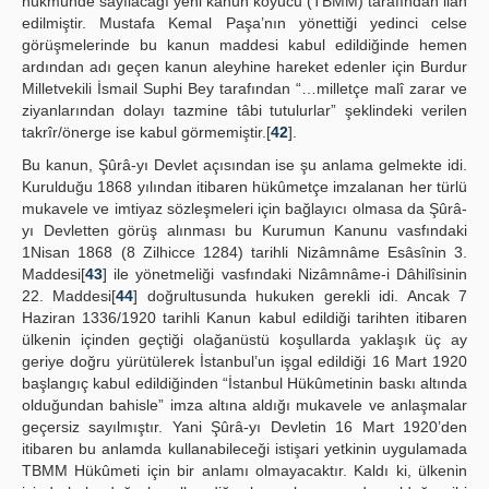
hükmünde sayılacağı yeni kanun koyucu (TBMM) tarafından ilan
edilmiştir. Mustafa Kemal Paşa’nın yönettiği yedinci celse
görüşmelerinde bu kanun maddesi kabul edildiğinde hemen
ardından adı geçen kanun aleyhine hareket edenler için Burdur
Milletvekili İsmail Suphi Bey tarafından “…milletçe malî zarar ve
ziyanlarından dolayı tazmine tâbi tutulurlar” şeklindeki verilen
takrîr/önerge ise kabul görmemiştir.[
42
].
Bu kanun, Şûrâ-yı Devlet açısından ise şu anlama gelmekte idi.
Kurulduğu 1868 yılından itibaren hükûmetçe imzalanan her türlü
mukavele ve imtiyaz sözleşmeleri için bağlayıcı olmasa da Şûrâ-
yı Devletten görüş alınması bu Kurumun Kanunu vasfındaki
1Nisan 1868 (8 Zilhicce 1284) tarihli Nizâmnâme Esâsînin 3.
Maddesi[
43
] ile yönetmeliği vasfındaki Nizâmnâme-i Dâhilîsinin
22. Maddesi[
44
] doğrultusunda hukuken gerekli idi. Ancak 7
Haziran 1336/1920 tarihli Kanun kabul edildiği tarihten itibaren
ülkenin içinden geçtiği olağanüstü koşullarda yaklaşık üç ay
geriye doğru yürütülerek İstanbul’un işgal edildiği 16 Mart 1920
başlangıç kabul edildiğinden “İstanbul Hükûmetinin baskı altında
olduğundan bahisle” imza altına aldığı mukavele ve anlaşmalar
geçersiz sayılmıştır. Yani Şûrâ-yı Devletin 16 Mart 1920’den
itibaren bu anlamda kullanabileceği istişari yetkinin uygulamada
TBMM Hükûmeti için bir anlamı olmayacaktır. Kaldı ki, ülkenin