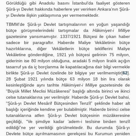
Görüldüğü gibi Anadolu basını İstanbul’da faaliyet gösteren
Şûrâ-yı Devlet hakkında haberlere yer verirken Ankara’nın Şûrâ-
yı Devlete ilişkin yaklaşımına yer vermemektedir.
TBMM’de Şûrâ-yı Devlet tartışmalarının en yoğun yaşandığı
bütçe görüşmelerindeki tartışmalar da
Hâkimiyet-i Milliye
gazetesine yansımamıştır. 1337/1921 Bütçesi ile çıkan haber
sadece bir paragraftır. Haberde Maliye Vekâletinin bütçe
hazırlıklarına, diğer Vekâletlerin bütçe tekliflerini Maliye
Vekâletine gönderdiğine, 1921 yılı bütçesi gelirinin 75 milyon,
giderinin ise 80 milyon olduğuna, aradaki 5 milyon liralık açığın
tasarruf ya da iç borçlanma ile kapatılacağına dair bilgi vermekle
birlikte Şûrâ-yı Devlet özelinde bir bilgiye yer verilmemiştir[
62
].
28 Şubat 1921 yılında bütçe 63 milyon 18 bin lira olarak
kesinleştiğinde aynı tarihte
Hâkimiyet-i Milliye
gazetesinde de
“Büyük Millet Meclisi Müzâkeresi” başlığı altında birinci ve ikinci
celse tutanaklarına yer verilmiştir. Haberde Şûrâ-yı Devlet bahsi,
“Şûrâ-yı Devlet Mesârif Bütçesinden Tenzîl” şeklinde haber alt
başlığı içeriğinde kendine yer bulabilmiştir. Haberde birinci celse
tutanaklarına atfen Şûrâ-yı Devlet bütçesinin müzâkeresine
geçildiği, “Ve şimdiye kadar ’adem-i tesîsine binâen tenzîl
edildiği”ne yer verildiği görülmektedir. Bu durumda Şûrâ-yı
Devlete bütçe ayrılmamasının gerekçesi bu Kurumun yeniden