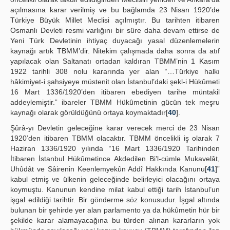
açılmasına karar verilmiş ve bu bağlamda 23 Nisan 1920’de
Türkiye Büyük Millet Meclisi açılmıştır. Bu tarihten itibaren
Osmanlı Devleti resmi varlığını bir süre daha devam ettirse de
Yeni Türk Devletinin ihtiyaç duyacağı yasal düzenlemelerin
kaynağı artık TBMM’dir. Nitekim çalışmada daha sonra da atıf
yapılacak olan Saltanatı ortadan kaldıran TBMM’nin 1 Kasım
1922 tarihli 308 nolu kararında yer alan “…Türkiye halkı
hâkimiyet-i şahsiyeye müstenit olan İstanbul’daki şekl-i Hükûmeti
16 Mart 1336/1920’den itibaren ebediyen tarihe müntakil
addeylemiştir.” ibareler TBMM Hükûmetinin gücün tek meşru
kaynağı olarak görüldüğünü ortaya koymaktadır[
40
].
Şûrâ-yı Devletin geleceğine karar verecek merci de 23 Nisan
1920’den itibaren TBMM olacaktır. TBMM öncelikli iş olarak 7
Haziran 1336/1920 yılında “16 Mart 1336/1920 Tarihinden
İtibaren İstanbul Hükûmetince Akdedilen Bi’l-cümle Mukavelât,
Uhûdât ve Sâirenin Keenlemyekûn Addî Hakkında Kanunu[
41
]”
kabul etmiş ve ülkenin geleceğinde belirleyici olacağını ortaya
koymuştu. Kanunun kendine milat kabul ettiği tarih İstanbul’un
işgal edildiği tarihtir. Bir gönderme söz konusudur. İşgal altında
bulunan bir şehirde yer alan parlamento ya da hükûmetin hür bir
şekilde karar alamayacağına bu türden alınan kararların yok