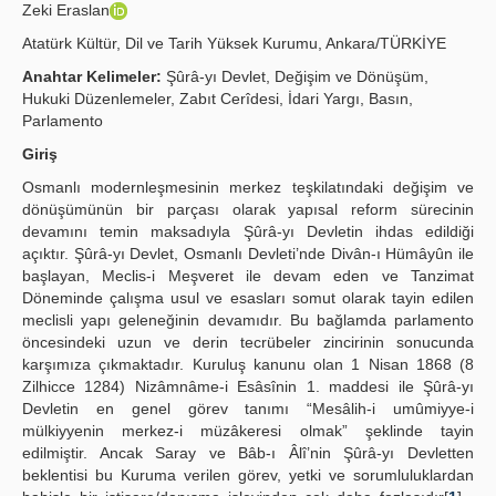
Zeki Eraslan
Yayın Politikaları
Atatürk Kültür, Dil ve Tarih Yüksek Kurumu, Ankara/TÜRKİYE
Kılavuzlar
Anahtar Kelimeler:
Şûrâ-yı Devlet, Değişim ve Dönüşüm,
Hukuki Düzenlemeler, Zabıt Cerîdesi, İdari Yargı, Basın,
İletişim
Parlamento
Giriş
Osmanlı modernleşmesinin merkez teşkilatındaki değişim ve
dönüşümünün bir parçası olarak yapısal reform sürecinin
devamını temin maksadıyla Şûrâ-yı Devletin ihdas edildiği
açıktır. Şûrâ-yı Devlet, Osmanlı Devleti’nde Divân-ı Hümâyûn ile
başlayan, Meclis-i Meşveret ile devam eden ve Tanzimat
Döneminde çalışma usul ve esasları somut olarak tayin edilen
meclisli yapı geleneğinin devamıdır. Bu bağlamda parlamento
öncesindeki uzun ve derin tecrübeler zincirinin sonucunda
karşımıza çıkmaktadır. Kuruluş kanunu olan 1 Nisan 1868 (8
Zilhicce 1284) Nizâmnâme-i Esâsînin 1. maddesi ile Şûrâ-yı
Devletin en genel görev tanımı “Mesâlih-i umûmiyye-i
mülkiyyenin merkez-i müzâkeresi olmak” şeklinde tayin
edilmiştir. Ancak Saray ve Bâb-ı Âlî’nin Şûrâ-yı Devletten
beklentisi bu Kuruma verilen görev, yetki ve sorumluluklardan