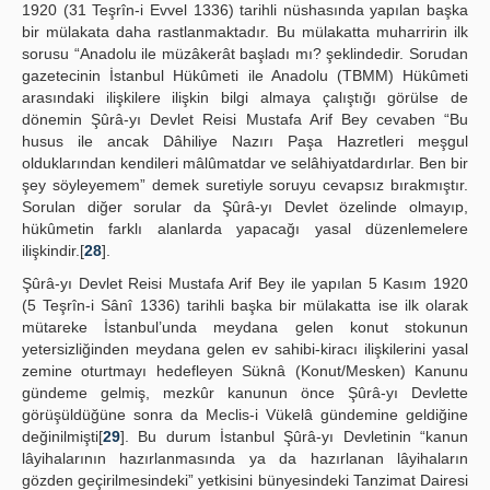
1920 (31 Teşrîn-i Evvel 1336) tarihli nüshasında yapılan başka
bir mülakata daha rastlanmaktadır. Bu mülakatta muharririn ilk
sorusu “Anadolu ile müzâkerât başladı mı? şeklindedir. Sorudan
gazetecinin İstanbul Hükûmeti ile Anadolu (TBMM) Hükûmeti
arasındaki ilişkilere ilişkin bilgi almaya çalıştığı görülse de
dönemin Şûrâ-yı Devlet Reisi Mustafa Arif Bey cevaben “Bu
husus ile ancak Dâhiliye Nazırı Paşa Hazretleri meşgul
olduklarından kendileri mâlûmatdar ve selâhiyatdardırlar. Ben bir
şey söyleyemem” demek suretiyle soruyu cevapsız bırakmıştır.
Sorulan diğer sorular da Şûrâ-yı Devlet özelinde olmayıp,
hükûmetin farklı alanlarda yapacağı yasal düzenlemelere
ilişkindir.[
28
].
Şûrâ-yı Devlet Reisi Mustafa Arif Bey ile yapılan 5 Kasım 1920
(5 Teşrîn-i Sânî 1336) tarihli başka bir mülakatta ise ilk olarak
mütareke İstanbul’unda meydana gelen konut stokunun
yetersizliğinden meydana gelen ev sahibi-kiracı ilişkilerini yasal
zemine oturtmayı hedefleyen Süknâ (Konut/Mesken) Kanunu
gündeme gelmiş, mezkûr kanunun önce Şûrâ-yı Devlette
görüşüldüğüne sonra da Meclis-i Vükelâ gündemine geldiğine
değinilmişti[
29
]. Bu durum İstanbul Şûrâ-yı Devletinin “kanun
lâyihalarının hazırlanmasında ya da hazırlanan lâyihaların
gözden geçirilmesindeki” yetkisini bünyesindeki Tanzimat Dairesi