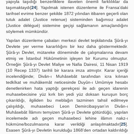
yapıyla taşıdığı benzerliklere ilaveten önemli farklılıklar da
taşımaktaydı[
24
]. Yapılmak istenen düzenleme ile Fransa’daki
tarihsel evrime benzer şekilde 1872 yılından itibaren geçerli olan
tutuk adalet (Justice retenue) sisteminden bağımsız adalet
(Justice délégué) sistemine geçişi sağlamanın amaçlandığını
söylemek mümkündür.
Yapılan düzenleme çabaları merkezi devlet teşkilatında Şûrâ-yı
Devlete yer verme kararlılığını bir kez daha göstermektedir.
Şûrâ-yı Devlet, mütareke döneminde de çalışmalarına devam
etmiş ve İstanbul Hükûmetinin işleyen bir Kurumu olmuştur.
Örneğin Şûrâ-yı Devlet Maliye ve Nafia Dairesi, 11 Nisan 1919
(10 Recep 1337) tarihli bir karara imza atmıştır. Karar içeriği
incelendiğinde; Divân-ı Muhâsebât tarafından icra kılınan
tedkîkat ve muhâkemât neticesinde Duyûn-ı Umûmiye hesabı
denetlenirken hata yaptığı gerekçesi ile adı geçen idarenin
muhasebecisine yüz kırk bin yedi yüz doksan kuruşun borç
çıkarıldığı, ilgiliden bu meblağın tazminen tahsil edilmeye
çalışıldığı, muhasebeci Leon Demircibaşıyan’ın Divân-ı
Muhâsebât İlâmını temyizen Şûrâ-yı Devlete götürdüğü, yapılan
incelemede adı geçen muhasebeci lehine ilâmın nakz-ı
hükmüne/bozulmasına karar verildiği anlaşılmaktadır[
25
].
Esasen Şûrâ-yı Devletin kurulduğu 1868’den ortadan kaldırıldığı