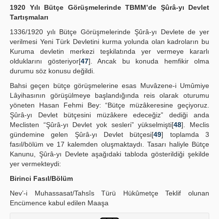
1920 Yılı Bütçe Görüşmelerinde TBMM’de Şûrâ-yı Devlet
Tartışmaları
1336/1920 yılı Bütçe Görüşmelerinde Şûrâ-yı Devlete de yer
verilmesi Yeni Türk Devletini kurma yolunda olan kadroların bu
Kuruma devletin merkezi teşkilatında yer vermeye kararlı
olduklarını gösteriyor[
47
]. Ancak bu konuda hemfikir olma
durumu söz konusu değildi.
Bahsi geçen bütçe görüşmelerine esas Muvâzene-i Umûmiye
Lâyihasının görüşülmeye başlandığında reis olarak oturumu
yöneten Hasan Fehmi Bey: “Bütçe müzâkeresine geçiyoruz.
Şûrâ-yı Devlet bütçesini müzâkere edeceğiz” dediği anda
Meclisten “Şûrâ-yı Devlet yok sesleri” yükselmişti[
48
]. Meclis
gündemine gelen Şûrâ-yı Devlet bütçesi[
49
] toplamda 3
fasıl/bölüm ve 17 kalemden oluşmaktaydı. Tasarı haliyle Bütçe
Kanunu, Şûrâ-yı Devlete aşağıdaki tabloda gösterildiği şekilde
yer vermekteydi:
Birinci Fasıl/Bölüm
Nev’-i Muhassasat/Tahsîs Türü Hükûmetçe Teklif olunan
Encümence kabul edilen Maaşa