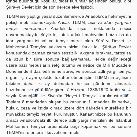
içinde bulunduğu koşullar, diğer kurumlar açısından olduğu gibi
Şûrâ-yı Devlet için de son derece elverişsizdi.
TBMM ise yaptığı yasal düzenlemelerde Anadolu’da hâkimiyetini
pekiştirmek istemekteydi. Ancak TBMM,
adli ve idari yargının
temyiz mercilerinin
Anadolu’da inşası noktasında seçici
davranmaktaydı. Şöyle ki, tutuk adalet mahiyetini haiz olsa da
idari yargının istinaf ve temyiz mercii olan Şûrâ-yı Devlet ile
Mahkeme-i Temyîze yaklaşım biçimi farklı idi. Şûrâ-yı Devlet
konusundaki zaman zaman sessizlik, akışına bırakma, tartışılsa
da uzun bir süre sonuca bağlayamama, ileride değinileceği
üzere bazı mebusların retçi tutumu ve netice de Millî Mücadele
Döneminde ihdas edilmeme süreç ve sonucu adli yargı temyiz
organı için aynı şekilde tezahür etmemiştir. TBMM’nin açılışını
takiben daha iki ay dolmadan hızlıca gündeme alınarak
hazırlanan ve yürürlüğe giren 7 Haziran 1336/1920 tarihli ve 4
sayılı Kanun[
45
] ile Sivas’ta “Heyet-i Temyiz” kurulmuştur[
46
].
Toplam 8 maddeden oluşan bu kanunun 1. maddesi ile şeriye,
hukuk, ceza ve istida olmak üzere dört daireden mürekkep bir
muvakkat temyiz heyeti kurulmuştur. Kanaatimizce bu kanunun
amacı Anadolu’daki ilk derece adli yargı mercileri ile İstanbul
Mahkeme-i Temyîzi arasındaki bağı koparmak ve bu suretle
TBMM’nin otoritesini kuvvetlendirmektir.