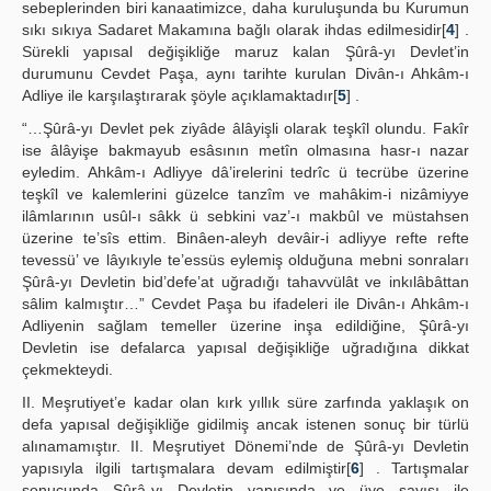
sebeplerinden biri kanaatimizce, daha kuruluşunda bu Kurumun
sıkı sıkıya Sadaret Makamına bağlı olarak ihdas edilmesidir[
4
] .
Sürekli yapısal değişikliğe maruz kalan Şûrâ-yı Devlet’in
durumunu Cevdet Paşa, aynı tarihte kurulan Divân-ı Ahkâm-ı
Adliye ile karşılaştırarak şöyle açıklamaktadır[
5
] .
“…Şûrâ-yı Devlet pek ziyâde âlâyişli olarak teşkîl olundu. Fakîr
ise âlâyişe bakmayub esâsının metîn olmasına hasr-ı nazar
eyledim. Ahkâm-ı Adliyye dâ’irelerini tedrîc ü tecrübe üzerine
teşkîl ve kalemlerini güzelce tanzîm ve mahâkim-i nizâmiyye
ilâmlarının usûl-ı sâkk ü sebkini vaz’-ı makbûl ve müstahsen
üzerine te’sîs ettim. Binâen-aleyh devâir-i adliyye refte refte
tevessü’ ve lâyıkıyle te’essüs eylemiş olduğuna mebni sonraları
Şûrâ-yı Devletin bid’defe’at uğradığı tahavvülât ve inkılâbâttan
sâlim kalmıştır…” Cevdet Paşa bu ifadeleri ile Divân-ı Ahkâm-ı
Adliyenin sağlam temeller üzerine inşa edildiğine, Şûrâ-yı
Devletin ise defalarca yapısal değişikliğe uğradığına dikkat
çekmekteydi.
II. Meşrutiyet’e kadar olan kırk yıllık süre zarfında yaklaşık on
defa yapısal değişikliğe gidilmiş ancak istenen sonuç bir türlü
alınamamıştır. II. Meşrutiyet Dönemi’nde de Şûrâ-yı Devletin
yapısıyla ilgili tartışmalara devam edilmiştir[
6
] . Tartışmalar
sonucunda Şûrâ-yı Devletin yapısında ve üye sayısı ile