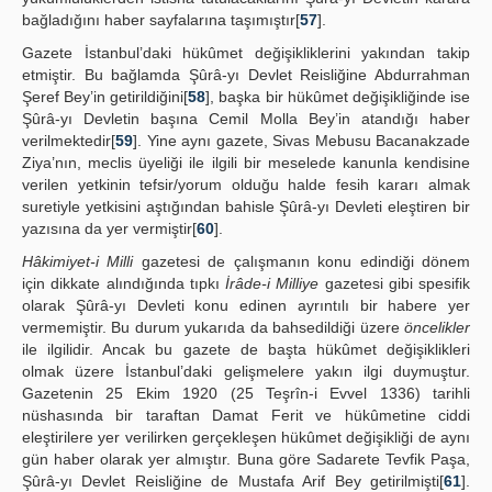
bağladığını haber sayfalarına taşımıştır[
57
].
Gazete İstanbul’daki hükûmet değişikliklerini yakından takip
etmiştir. Bu bağlamda Şûrâ-yı Devlet Reisliğine Abdurrahman
Şeref Bey’in getirildiğini[
58
], başka bir hükûmet değişikliğinde ise
Şûrâ-yı Devletin başına Cemil Molla Bey’in atandığı haber
verilmektedir[
59
]. Yine aynı gazete, Sivas Mebusu Bacanakzade
Ziya’nın, meclis üyeliği ile ilgili bir meselede kanunla kendisine
verilen yetkinin tefsir/yorum olduğu halde fesih kararı almak
suretiyle yetkisini aştığından bahisle Şûrâ-yı Devleti eleştiren bir
yazısına da yer vermiştir[
60
].
Hâkimiyet-i Milli
gazetesi de çalışmanın konu edindiği dönem
için dikkate alındığında tıpkı
İrâde-i Milliye
gazetesi gibi spesifik
olarak Şûrâ-yı Devleti konu edinen ayrıntılı bir habere yer
vermemiştir. Bu durum yukarıda da bahsedildiği üzere
öncelikler
ile ilgilidir. Ancak bu gazete de başta hükûmet değişiklikleri
olmak üzere İstanbul’daki gelişmelere yakın ilgi duymuştur.
Gazetenin 25 Ekim 1920 (25 Teşrîn-i Evvel 1336) tarihli
nüshasında bir taraftan Damat Ferit ve hükûmetine ciddi
eleştirilere yer verilirken gerçekleşen hükûmet değişikliği de aynı
gün haber olarak yer almıştır. Buna göre Sadarete Tevfik Paşa,
Şûrâ-yı Devlet Reisliğine de Mustafa Arif Bey getirilmişti[
61
].