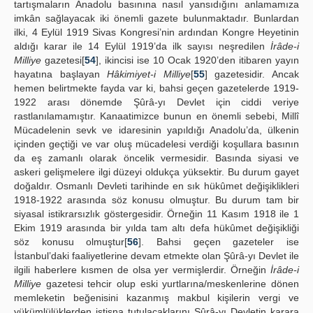
tartışmaların Anadolu basınına nasıl yansıdığını anlamamıza
imkân sağlayacak iki önemli gazete bulunmaktadır. Bunlardan
ilki, 4 Eylül 1919 Sivas Kongresi’nin ardından Kongre Heyetinin
aldığı karar ile 14 Eylül 1919’da ilk sayısı neşredilen
İrâde-i
Milliye
gazetesi[
54
], ikincisi ise 10 Ocak 1920’den itibaren yayın
hayatına başlayan
Hâkimiyet-i Milliye
[
55
] gazetesidir. Ancak
hemen belirtmekte fayda var ki, bahsi geçen gazetelerde 1919-
1922 arası dönemde Şûrâ-yı Devlet için ciddi veriye
rastlanılamamıştır. Kanaatimizce bunun en önemli sebebi, Millî
Mücadelenin sevk ve idaresinin yapıldığı Anadolu’da, ülkenin
içinden geçtiği ve var oluş mücadelesi verdiği koşullara basının
da eş zamanlı olarak öncelik vermesidir. Basında siyasi ve
askeri gelişmelere ilgi düzeyi oldukça yüksektir. Bu durum gayet
doğaldır. Osmanlı Devleti tarihinde en sık hükûmet değişiklikleri
1918-1922 arasında söz konusu olmuştur. Bu durum tam bir
siyasal istikrarsızlık göstergesidir. Örneğin 11 Kasım 1918 ile 1
Ekim 1919 arasında bir yılda tam altı defa hükûmet değişikliği
söz konusu olmuştur[
56
]. Bahsi geçen gazeteler ise
İstanbul’daki faaliyetlerine devam etmekte olan Şûrâ-yı Devlet ile
ilgili haberlere kısmen de olsa yer vermişlerdir. Örneğin
İrâde-i
Milliye
gazetesi tehcir olup eski yurtlarına/meskenlerine dönen
memleketin beğenisini kazanmış makbul kişilerin vergi ve
yükümlülüklerden istisna tutulacaklarını Şûrâ-yı Devletin karara