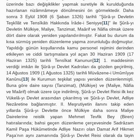
üzerinde bazı değişiklikler yapmak suretiyle ilk kurulduğunda
hazırlanan nizâmnâmeye dönülmesini ön görmektedir. Daha
sonra 3 Eylül 1908 (6 Şaban 1326) tarihli “Şûrâ-yı Devletin
Teşkîlât ve Tensîkâtı Hakkında İrâde-i Seniyye[
11
]” ile Şûrâ-yı
Devletin Mülkiye, Maliye, Tanzimat, Maârif ve Nâfia olmak üzere
dört daire olarak yeniden yapılandırılmıştır. Fakat bu durum da
kısa sürmüş yeniden düzenleme yapma zorunluluğu doğmuştur.
Yapıldığı günün koşullarında kamu personel rejimini derinden
etkileyen ve ciddi tartışmalara yol açan 30 Haziran 1909 (17
Haziran 1325) tarihli Tensîkat Kanunun[
12
] 1. maddesinin
verdiği imkân ile Şûrâ-yı Devlet Kadroları da gözden geçirilmiş,
14 Ağustos 1909 (1 Ağustos 1325) tarihli Müvâzene-i Umûmîyye
Kanûnu[
13
] ile Kurumun teşkilat yapısı yeniden düzenlenmişti.
Buna göre daire sayısı (Tanzimat), (Mülkiye) ve (Maliye, Nâfia
ve Maârif) olmak üzere üçe indirilmiş, Şûrâ-yı Devlet Reisi ilk kez
Vükelâ-yı Devlet arasından çıkarılmış ve Şûrâ-yı Devlet, Adliye
Nezâretine bağlanmıştır. II. Meşrutiyetin ilanını takip eden
yıllarda Şûrâ-yı Devlette önce Mülkiye daha sonra Maliye
Dairelerine reislik yapan Mehmet Tevfik Bey (Biren)
hatıralarında; bahsi geçen düzenleme çerçevesinde Sadrâzam
Kamil Paşa Hükûmetinde Adliye Nazırı olan Damat Arif Hikmet
Paşa’nın aynı zamanında Şûrâ-yı Devlet Reisi olarak da tayin