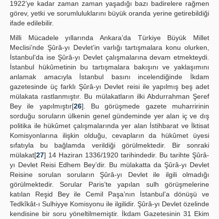
1922’ye kadar zaman zaman yaşadığı bazı badirelere rağmen
görev, yetki ve sorumluluklarını büyük oranda yerine getirebildiği
ifade edilebilir.
Milli Mücadele yıllarında Ankara’da Türkiye Büyük Millet
Meclisi’nde Şûrâ-yı Devlet’in varlığı tartışmalara konu olurken,
İstanbul’da ise Şûrâ-yı Devlet çalışmalarına devam etmekteydi.
İstanbul hükûmetinin bu tartışmalara bakışını ve yaklaşımını
anlamak amacıyla İstanbul basını incelendiğinde İkdam
gazetesinde üç farklı Şûrâ-yı Devlet reisi ile yapılmış beş adet
mülakata rastlanmıştır. Bu mülakatların ilki Abdurrahman Şeref
Bey ile yapılmıştır[
26
]. Bu görüşmede gazete muharririnin
sorduğu soruların ülkenin genel gündeminde yer alan iç ve dış
politika ile hükûmet çalışmalarında yer alan İstihbarat ve İktisat
Komisyonlarına ilişkin olduğu, cevapların da hükûmet üyesi
sıfatıyla bu bağlamda verildiği görülmektedir. Bir sonraki
mülakat[
27
] 14 Haziran 1336/1920 tarihindedir. Bu tarihte Şûrâ-
yı Devlet Reisi Edhem Bey’dir. Bu mülakatta da Şûrâ-yı Devlet
Reisine sorulan soruların Şûrâ-yı Devlet ile ilgili olmadığı
görülmektedir. Sorular Paris’te yapılan sulh görüşmelerine
katılan Reşid Bey ile Cemil Paşa’nın İstanbul’a dönüşü ve
Tedkîkât-ı Sulhiyye Komisyonu ile ilgilidir. Şûrâ-yı Devlet özelinde
kendisine bir soru yöneltilmemiştir. İkdam Gazetesinin 31 Ekim