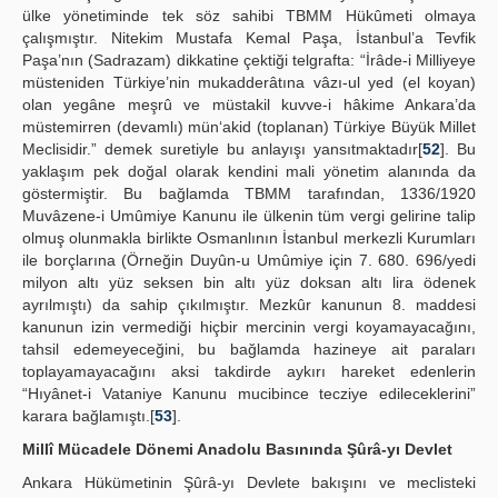
ülke yönetiminde tek söz sahibi TBMM Hükûmeti olmaya
çalışmıştır. Nitekim Mustafa Kemal Paşa, İstanbul’a Tevfik
Paşa’nın (Sadrazam) dikkatine çektiği telgrafta: “İrâde-i Milliyeye
müsteniden Türkiye’nin mukadderâtına vâzı-ul yed (el koyan)
olan yegâne meşrû ve müstakil kuvve-i hâkime Ankara’da
müstemirren (devamlı) mün‘akid (toplanan) Türkiye Büyük Millet
Meclisidir.” demek suretiyle bu anlayışı yansıtmaktadır[
52
]. Bu
yaklaşım pek doğal olarak kendini mali yönetim alanında da
göstermiştir. Bu bağlamda TBMM tarafından, 1336/1920
Muvâzene-i Umûmiye Kanunu ile ülkenin tüm vergi gelirine talip
olmuş olunmakla birlikte Osmanlının İstanbul merkezli Kurumları
ile borçlarına (Örneğin Duyûn-u Umûmiye için 7. 680. 696/yedi
milyon altı yüz seksen bin altı yüz doksan altı lira ödenek
ayrılmıştı) da sahip çıkılmıştır. Mezkûr kanunun 8. maddesi
kanunun izin vermediği hiçbir mercinin vergi koyamayacağını,
tahsil edemeyeceğini, bu bağlamda hazineye ait paraları
toplayamayacağını aksi takdirde aykırı hareket edenlerin
“Hıyânet-i Vataniye Kanunu mucibince tecziye edileceklerini”
karara bağlamıştı.[
53
].
Millî Mücadele Dönemi Anadolu Basınında Şûrâ-yı Devlet
Ankara Hükümetinin Şûrâ-yı Devlete bakışını ve meclisteki