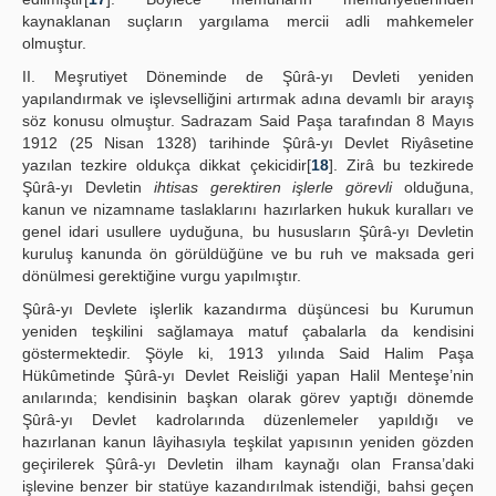
kaynaklanan suçların yargılama mercii adli mahkemeler
olmuştur.
II. Meşrutiyet Döneminde de Şûrâ-yı Devleti yeniden
yapılandırmak ve işlevselliğini artırmak adına devamlı bir arayış
söz konusu olmuştur. Sadrazam Said Paşa tarafından 8 Mayıs
1912 (25 Nisan 1328) tarihinde Şûrâ-yı Devlet Riyâsetine
yazılan tezkire oldukça dikkat çekicidir[
18
]. Zirâ bu tezkirede
Şûrâ-yı Devletin
ihtisas gerektiren işlerle görevli
olduğuna,
kanun ve nizamname taslaklarını hazırlarken hukuk kuralları ve
genel idari usullere uyduğuna, bu hususların Şûrâ-yı Devletin
kuruluş kanunda ön görüldüğüne ve bu ruh ve maksada geri
dönülmesi gerektiğine vurgu yapılmıştır.
Şûrâ-yı Devlete işlerlik kazandırma düşüncesi bu Kurumun
yeniden teşkilini sağlamaya matuf çabalarla da kendisini
göstermektedir. Şöyle ki, 1913 yılında Said Halim Paşa
Hükûmetinde Şûrâ-yı Devlet Reisliği yapan Halil Menteşe’nin
anılarında; kendisinin başkan olarak görev yaptığı dönemde
Şûrâ-yı Devlet kadrolarında düzenlemeler yapıldığı ve
hazırlanan kanun lâyihasıyla teşkilat yapısının yeniden gözden
geçirilerek Şûrâ-yı Devletin ilham kaynağı olan Fransa’daki
işlevine benzer bir statüye kazandırılmak istendiği, bahsi geçen