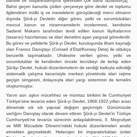
bahisle bir istişare/danışma işlevinden çok daha fazlasıdır[
1
] .
Bahsi geçen kanunla çizilen çerçeveye göre devlet ve toplumu
ilgilendiren mülki iş ve meselelerin görüşüleceği merci olmanın
dışında Şûrâ-yı Devletin diğer görev, yetki ve sorumlulukları
mevcut kanun ve nizamnamelerin incelenmesi, kendisine
Sadaret Makamı tarafından tevdi edilen kanun lâyihalarının
(tasarısı) hazırlaması ve idari denetimi aşan yargısal görevlerdir.
Bu görev ve yetkilerle Şûrâ-yı Devlet, kuruluşunda ilham kaynağı
olan Fransız Danıştayı (Conseil d’Etat/Konsey Deta) ile oldukça
benzerlik taşımaktadır. Uhdesine verilen görev, yetki ve
sorumluluklar ile kendinden önceki tecrübeyi de terkip eden
Şûrâyı Devlet, hukuki düzenlemelerin de verdiği katkıyla edindiği
sistematik çalışma becerisiyle merkezi yönetimde idari rejime
geçişin simgesini, dolayısıyla idari yargı sisteminin de temelini
oluşturmuştur.
Yarım asrı aşkın mücehhez ve mümtaz birikimi ile Cumhuriyet
Türkiye’sine tevarüs eden Şûrâ-yı Devlet, 1868-1922 yılları arası
dönemde sık sık yapısal değişim geçirmiştir. Günümüzde
varlığını Danıştay olarak devam ettiren Şûrâ-yı Devlet’in Türkiye
Cumhuriyeti’ne tevarüs sürecinin anlaşılabilmesi, II. Meşrutiyet
ve Millî Mücadele Dönemi’ndeki hukuki düzenlemeleri analiz
etmekten geçmektedir. Heterojen bir imparatorluktan üniter