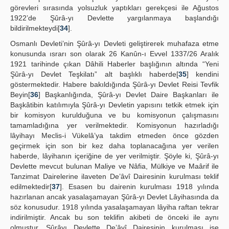
görevleri sırasında yolsuzluk yaptıkları gerekçesi ile Ağustos
1922’de Şûrâ-yı Devlette yargılanmaya başlandığı
bildirilmekteydi[
34
].
Osmanlı Devleti’nin Şûrâ-yı Devleti geliştirerek muhafaza etme
konusunda ısrarı son olarak 26 Kanûn-ı Evvel 1337/26 Aralık
1921 tarihinde çıkan Dâhili Haberler başlığının altında “Yeni
Şûrâ-yı Devlet Teşkilatı” alt başlıklı haberde[
35
] kendini
göstermektedir. Habere bakıldığında Şûrâ-yı Devlet Reisi Tevfik
Beyin[
36
] Başkanlığında, Şûrâ-yı Devlet Daire Başkanları ile
Başkâtibin katılımıyla Şûrâ-yı Devletin yapısını tetkik etmek için
bir komisyon kurulduğuna ve bu komisyonun çalışmasını
tamamladığına yer verilmektedir. Komisyonun hazırladığı
lâyihayı Meclis-i Vükelâ’ya takdim etmeden önce gözden
geçirmek için son bir kez daha toplanacağına yer verilen
haberde, lâyihanın içeriğine de yer verilmiştir. Şöyle ki, Şûrâ-yı
Devlette mevcut bulunan Maliye ve Nâfia, Mülkiye ve Maârif ile
Tanzimat Dairelerine ilaveten De’âvî Dairesinin kurulması teklif
edilmektedir[
37
]. Esasen bu dairenin kurulması 1918 yılında
hazırlanan ancak yasalaşamayan Şûrâ-yı Devlet Lâyihasında da
söz konusudur. 1918 yılında yasalaşamayan lâyiha raftan tekrar
indirilmiştir. Ancak bu son teklifin akibeti de önceki ile aynı
olmuştur. Şûrâyı Devlette De’âvî Dairesinin kurulması ise