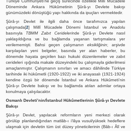
Türkiye Cumhuriyeti’ne geçiş sürecinde özellikle Millî Mücadele
Döneminde Ankara Hükûmetinin Şûrâ-yı Devlete bakışı
günümüzdeki dönüştüğü yapı hakkında da ipuçları vermektedir.
Şûrâ-yı Devlet ile ilgili daha önce tarafımızca yapılan
çalışmada[
2
] Millî Mücadele Dönemi İstanbul ve Anadolu
basınıyla
TBMM Zabıt Cerideleri
nde Şûrâ-yı Devlete nasıl
yaklaşıldığına ve bu bağlamda yaşanan tartışmalara yer
verilememişti. Bahsi geçen
çalışmanın eksikliğinin
; arşivde
karşılaşılan yeni belgeler, basında yer alan haberler, bu
dönemde hayata geçirilen bazı hukuki düzenlemeler ve zabıt
cerideleri ışığında makale düzeyindeki bu çalışmayla giderilmesi
amaçlanmıştır. Çalışmanın sınırları ve amacı dâhilinde Türkiye
tarihinde iki hükûmetli (1920-1922) ve iki anayasalı (1921-1924)
kendine özgü bir dönemde İstanbul ve Ankara Hükûmeti’nin
Şûrâ-yı Devlete bakışı ve bu bağlamda atılan adımlar ortaya
konulmaya çalışılacaktır.
Osmanlı Devleti’nin/İstanbul Hükûmetlerinin Şûrâ-yı Devlete
Bakışı
Şûrâ-yı Devlet, yapılacak reformların yeni merkezi olarak
görülüp planlandığından matlâb-ı i‘lâya vusul/yüksek hedeflere
ulaşmak için devletin tüm üst düzey yöneticilerinin (Bâb-ı Âlî ve