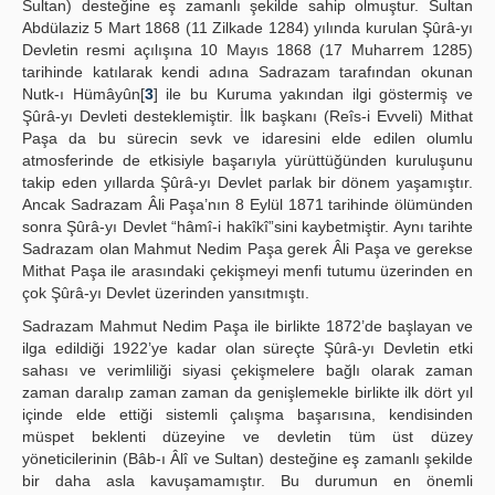
Sultan) desteğine eş zamanlı şekilde sahip olmuştur. Sultan
Abdülaziz 5 Mart 1868 (11 Zilkade 1284) yılında kurulan Şûrâ-yı
Devletin resmi açılışına 10 Mayıs 1868 (17 Muharrem 1285)
tarihinde katılarak kendi adına Sadrazam tarafından okunan
Nutk-ı Hümâyûn[
3
] ile bu Kuruma yakından ilgi göstermiş ve
Şûrâ-yı Devleti desteklemiştir. İlk başkanı (Reîs-i Evveli) Mithat
Paşa da bu sürecin sevk ve idaresini elde edilen olumlu
atmosferinde de etkisiyle başarıyla yürüttüğünden kuruluşunu
takip eden yıllarda Şûrâ-yı Devlet parlak bir dönem yaşamıştır.
Ancak Sadrazam Âli Paşa’nın 8 Eylül 1871 tarihinde ölümünden
sonra Şûrâ-yı Devlet “hâmî-i hakîkî”sini kaybetmiştir. Aynı tarihte
Sadrazam olan Mahmut Nedim Paşa gerek Âli Paşa ve gerekse
Mithat Paşa ile arasındaki çekişmeyi menfi tutumu üzerinden en
çok Şûrâ-yı Devlet üzerinden yansıtmıştı.
Sadrazam Mahmut Nedim Paşa ile birlikte 1872’de başlayan ve
ilga edildiği 1922’ye kadar olan süreçte Şûrâ-yı Devletin etki
sahası ve verimliliği siyasi çekişmelere bağlı olarak zaman
zaman daralıp zaman zaman da genişlemekle birlikte ilk dört yıl
içinde elde ettiği sistemli çalışma başarısına, kendisinden
müspet beklenti düzeyine ve devletin tüm üst düzey
yöneticilerinin (Bâb-ı Âlî ve Sultan) desteğine eş zamanlı şekilde
bir daha asla kavuşamamıştır. Bu durumun en önemli