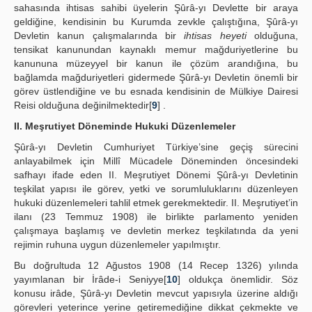
sahasında ihtisas sahibi üyelerin Şûrâ-yı Devlette bir araya
geldiğine, kendisinin bu Kurumda zevkle çalıştığına, Şûrâ-yı
Devletin kanun çalışmalarında bir
ihtisas heyeti
olduğuna,
tensikat kanunundan kaynaklı memur mağduriyetlerine bu
kanununa müzeyyel bir kanun ile çözüm arandığına, bu
bağlamda mağduriyetleri gidermede Şûrâ-yı Devletin önemli bir
görev üstlendiğine ve bu esnada kendisinin de Mülkiye Dairesi
Reisi olduğuna değinilmektedir[
9
] .
II. Meşrutiyet Döneminde Hukuki Düzenlemeler
Şûrâ-yı Devletin Cumhuriyet Türkiye’sine geçiş sürecini
anlayabilmek için Millî Mücadele Döneminden öncesindeki
safhayı ifade eden II. Meşrutiyet Dönemi Şûrâ-yı Devletinin
teşkilat yapısı ile görev, yetki ve sorumluluklarını düzenleyen
hukuki düzenlemeleri tahlil etmek gerekmektedir. II. Meşrutiyet’in
ilanı (23 Temmuz 1908) ile birlikte parlamento yeniden
çalışmaya başlamış ve devletin merkez teşkilatında da yeni
rejimin ruhuna uygun düzenlemeler yapılmıştır.
Bu doğrultuda 12 Ağustos 1908 (14 Recep 1326) yılında
yayımlanan bir İrâde-i Seniyye[
10
] oldukça önemlidir. Söz
konusu irâde, Şûrâ-yı Devletin mevcut yapısıyla üzerine aldığı
görevleri yeterince yerine getiremediğine dikkat çekmekte ve