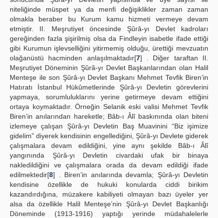
niteliğinde müspet ya da menfi değişiklikler zaman zaman
olmakla beraber bu Kurum kamu hizmeti vermeye devam
etmiştir. II. Meşrutiyet öncesinde Şûrâ-yı Devlet kadroları
gereğinden fazla şişirilmiş olsa da Findleyin isabetle ifade ettiği
gibi Kurumun işlevselliğini yitirmemiş olduğu, ürettiği mevzuatın
olağanüstü hacminden anlaşılmaktadır[
7
] . Diğer taraftan II.
Meşrutiyet Döneminin Şûrâ-yı Devlet Başkanlarından olan Halil
Menteşe ile son Şûrâ-yı Devlet Başkanı Mehmet Tevfik Biren’in
Hatıratı İstanbul Hükûmetlerinde Şûrâ-yı Devletin görevlerini
yapmaya, sorumluluklarını yerine getirmeye devam ettiğini
ortaya koymaktadır. Örneğin Selanik eski valisi Mehmet Tevfik
Biren’in anılarından hareketle; Bâb-ı Âlî baskınında olan biteni
izlemeye çalışan Şûrâ-yı Devletin Baş Muavinini “Biz işimize
gidelim” diyerek kendisinin engellediğini, Şûrâ-yı Devlete giderek
çalışmalara devam edildiğini, yine aynı şekilde Bâb-ı Âlî
yangınında Şûrâ-yı Devletin civardaki ufak bir binaya
nakledildiğini ve çalışmalara orada da devam edildiği ifade
edilmektedir[
8
] . Biren’in anılarında devamla; Şûrâ-yı Devletin
kendisine özellikle de hukuki konularda ciddi birikim
kazandırdığına, müzakere kabiliyeti olmayan bazı üyeler yer
alsa da özellikle Halil Menteşe’nin Şûrâ-yı Devlet Başkanlığı
Döneminde (1913-1916) yaptığı yerinde müdahalelerle