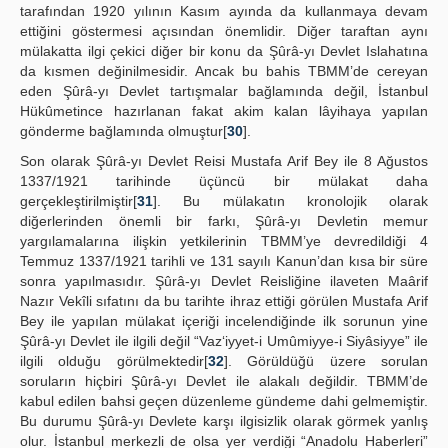
tarafından 1920 yılının Kasım ayında da kullanmaya devam
ettiğini göstermesi açısından önemlidir. Diğer taraftan aynı
mülakatta ilgi çekici diğer bir konu da Şûrâ-yı Devlet Islahatına
da kısmen değinilmesidir. Ancak bu bahis TBMM’de cereyan
eden Şûrâ-yı Devlet tartışmalar bağlamında değil, İstanbul
Hükûmetince hazırlanan fakat akim kalan lâyihaya yapılan
gönderme bağlamında olmuştur[
30
].
Son olarak Şûrâ-yı Devlet Reisi Mustafa Arif Bey ile 8 Ağustos
1337/1921 tarihinde üçüncü bir mülakat daha
gerçekleştirilmiştir[
31
]. Bu mülakatın kronolojik olarak
diğerlerinden önemli bir farkı, Şûrâ-yı Devletin memur
yargılamalarına ilişkin yetkilerinin TBMM’ye devredildiği 4
Temmuz 1337/1921 tarihli ve 131 sayılı Kanun’dan kısa bir süre
sonra yapılmasıdır. Şûrâ-yı Devlet Reisliğine ilaveten Maârif
Nazır Vekîli sıfatını da bu tarihte ihraz ettiği görülen Mustafa Arif
Bey ile yapılan mülakat içeriği incelendiğinde ilk sorunun yine
Şûrâ-yı Devlet ile ilgili değil “Vaz‘iyyet-i Umûmiyye-i Siyâsiyye” ile
ilgili olduğu görülmektedir[
32
]. Görüldüğü üzere sorulan
soruların hiçbiri Şûrâ-yı Devlet ile alakalı değildir. TBMM’de
kabul edilen bahsi geçen düzenleme gündeme dahi gelmemiştir.
Bu durumu Şûrâ-yı Devlete karşı ilgisizlik olarak görmek yanlış
olur. İstanbul merkezli de olsa yer verdiği “Anadolu Haberleri”