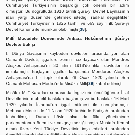
Cumhuriyet Türkiye’sinin başardığı çok önemli bir adım
olmuştur. Bu doğrultuda 1918 tarihli Şûrâ-yı Devlet Lâyihasının
idari yargı düzeninde getirmek istediği radikal değişiklikler
Cumhuriyet Türkiye’sinin 1925 tarihli ve 669 sayılı ilk Şûrâ-yı
Devlet Kanunu ile mümkün olabilmiştir[
38
].
Millî Mücadele Döneminde Ankara Hükûmetinin Şûrâ-yı
Devlete Bakışı
I. Dünya Savaşının kaybeden devletleri arasında yer alan
Osmanlı Devleti, işgallere zemin hazırlayacak olan Mondros
Ateşkes Antlaşması’nı 30 Ekim 1918’de itilaf devletleri ile
imzalamıştı. Başlayan işgaller karşısında Mondoros Ateşkes
Antlaşması’na bir tepki olarak 28 Ocak 1920 yılında Son
Osmanlı Mebusan Meclisi’nde Misâk-ı Millî[
39
] kabul edilmişti.
Misâk-ı Millî Kararları sonrasında İngilizlerin öncülüğünde İtilaf
Devletlerinin muhtelif baskıları başlamış ve bu baskılar 16 Mart
1920 yılında İstanbul’un işgal edilmesi ile sonuçlanmıştı.
Mebusan Meclisi de 11 Nisan 1920 tarihinde Padişah tarafından
feshedilmişti. Durum böyle olsa da ülke yönetiminde
parlamentonun önemi ve vazgeçilmezliği başta Mustafa Kemal
olmak üzere Yeni Türkiye Devletinin inşa edicileri tarafından
öncelikli olarak takdir edildiğinden Meclisin yeniden ve Ankara’da