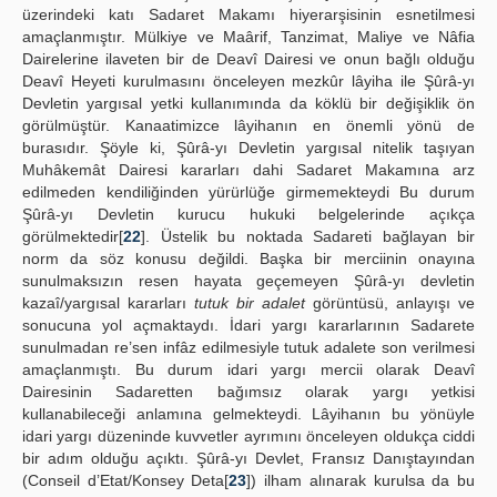
üzerindeki katı Sadaret Makamı hiyerarşisinin esnetilmesi
amaçlanmıştır. Mülkiye ve Maârif, Tanzimat, Maliye ve Nâfia
Dairelerine ilaveten bir de Deavî Dairesi ve onun bağlı olduğu
Deavî Heyeti kurulmasını önceleyen mezkûr lâyiha ile Şûrâ-yı
Devletin yargısal yetki kullanımında da köklü bir değişiklik ön
görülmüştür. Kanaatimizce lâyihanın en önemli yönü de
burasıdır. Şöyle ki, Şûrâ-yı Devletin yargısal nitelik taşıyan
Muhâkemât Dairesi kararları dahi Sadaret Makamına arz
edilmeden kendiliğinden yürürlüğe girmemekteydi Bu durum
Şûrâ-yı Devletin kurucu hukuki belgelerinde açıkça
görülmektedir[
22
]. Üstelik bu noktada Sadareti bağlayan bir
norm da söz konusu değildi. Başka bir merciinin onayına
sunulmaksızın resen hayata geçemeyen Şûrâ-yı devletin
kazaî/yargısal kararları
tutuk bir adalet
görüntüsü, anlayışı ve
sonucuna yol açmaktaydı. İdari yargı kararlarının Sadarete
sunulmadan re’sen infâz edilmesiyle tutuk adalete son verilmesi
amaçlanmıştı. Bu durum idari yargı mercii olarak Deavî
Dairesinin Sadaretten bağımsız olarak yargı yetkisi
kullanabileceği anlamına gelmekteydi. Lâyihanın bu yönüyle
idari yargı düzeninde kuvvetler ayrımını önceleyen oldukça ciddi
bir adım olduğu açıktı. Şûrâ-yı Devlet, Fransız Danıştayından
(Conseil d’Etat/Konsey Deta[
23
]) ilham alınarak kurulsa da bu