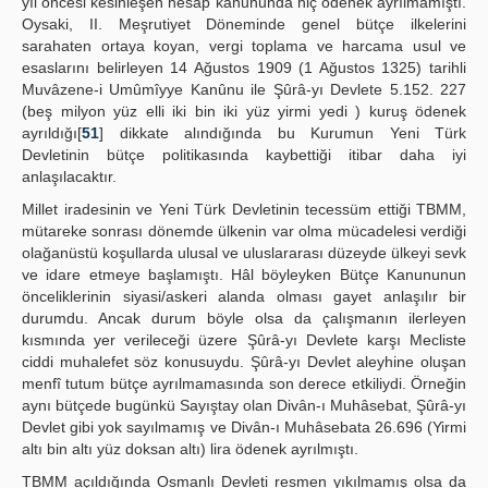
yıl öncesi kesinleşen hesap kanununda hiç ödenek ayrılmamıştı.
Oysaki, II. Meşrutiyet Döneminde genel bütçe ilkelerini
sarahaten ortaya koyan, vergi toplama ve harcama usul ve
esaslarını belirleyen 14 Ağustos 1909 (1 Ağustos 1325) tarihli
Muvâzene-i Umûmîyye Kanûnu ile Şûrâ-yı Devlete 5.152. 227
(beş milyon yüz elli iki bin iki yüz yirmi yedi ) kuruş ödenek
ayrıldığı[
51
] dikkate alındığında bu Kurumun Yeni Türk
Devletinin bütçe politikasında kaybettiği itibar daha iyi
anlaşılacaktır.
Millet iradesinin ve Yeni Türk Devletinin tecessüm ettiği TBMM,
mütareke sonrası dönemde ülkenin var olma mücadelesi verdiği
olağanüstü koşullarda ulusal ve uluslararası düzeyde ülkeyi sevk
ve idare etmeye başlamıştı. Hâl böyleyken Bütçe Kanununun
önceliklerinin siyasi/askeri alanda olması gayet anlaşılır bir
durumdu. Ancak durum böyle olsa da çalışmanın ilerleyen
kısmında yer verileceği üzere Şûrâ-yı Devlete karşı Mecliste
ciddi muhalefet söz konusuydu. Şûrâ-yı Devlet aleyhine oluşan
menfî tutum bütçe ayrılmamasında son derece etkiliydi. Örneğin
aynı bütçede bugünkü Sayıştay olan Divân-ı Muhâsebat, Şûrâ-yı
Devlet gibi yok sayılmamış ve Divân-ı Muhâsebata 26.696 (Yirmi
altı bin altı yüz doksan altı) lira ödenek ayrılmıştı.
TBMM açıldığında Osmanlı Devleti resmen yıkılmamış olsa da