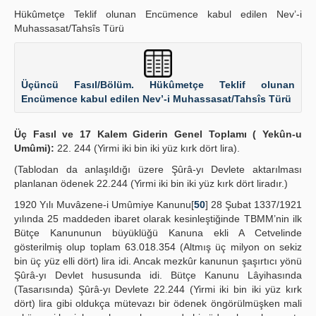
Hükûmetçe Teklif olunan Encümence kabul edilen Nev’-i
Muhassasat/Tahsîs Türü
Üçüncü Fasıl/Bölüm. Hükûmetçe Teklif olunan
Encümence kabul edilen Nev’-i Muhassasat/Tahsîs Türü
Üç Fasıl ve 17 Kalem Giderin Genel Toplamı ( Yekûn-u
Umûmi):
22. 244 (Yirmi iki bin iki yüz kırk dört lira).
(Tablodan da anlaşıldığı üzere Şûrâ-yı Devlete aktarılması
planlanan ödenek 22.244 (Yirmi iki bin iki yüz kırk dört liradır.)
1920 Yılı Muvâzene-i Umûmiye Kanunu[
50
] 28 Şubat 1337/1921
yılında 25 maddeden ibaret olarak kesinleştiğinde TBMM’nin ilk
Bütçe Kanununun büyüklüğü Kanuna ekli A Cetvelinde
gösterilmiş olup toplam 63.018.354 (Altmış üç milyon on sekiz
bin üç yüz elli dört) lira idi. Ancak mezkûr kanunun şaşırtıcı yönü
Şûrâ-yı Devlet hususunda idi. Bütçe Kanunu Lâyihasında
(Tasarısında) Şûrâ-yı Devlete 22.244 (Yirmi iki bin iki yüz kırk
dört) lira gibi oldukça mütevazı bir ödenek öngörülmüşken mali