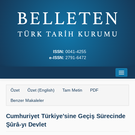
ISSN:
0041-4255
e-ISSN:
2791-6472
Ana Sayfa
Özet
Özet (English)
Tam Metin
PDF
Hakkında
Benzer Makaleler
Dergi Kurulları
Cumhuriyet Türkiye’sine Geçiş Sürecinde
Yazım Kuralları
Şûrâ-yı Devlet
İlkeler