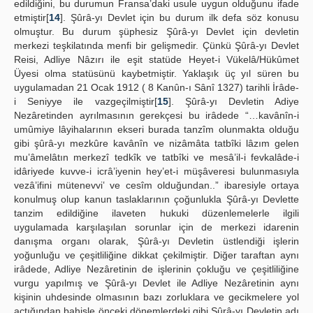
edildiğini, bu durumun Fransa’daki usule uygun olduğunu ifade
etmiştir[
14
]. Şûrâ-yı Devlet için bu durum ilk defa söz konusu
olmuştur. Bu durum şüphesiz Şûrâ-yı Devlet için devletin
merkezi teşkilatında menfi bir gelişmedir. Çünkü Şûrâ-yı Devlet
Reisi, Adliye Nâzırı ile eşit statüde Heyet-i Vükelâ/Hükûmet
Üyesi olma statüsünü kaybetmiştir. Yaklaşık üç yıl süren bu
uygulamadan 21 Ocak 1912 ( 8 Kanûn-ı Sânî 1327) tarihli İrâde-
i Seniyye ile vazgeçilmiştir[
15
]. Şûrâ-yı Devletin Adiye
Nezâretinden ayrılmasının gerekçesi bu irâdede “…kavânîn-i
umûmiye lâyihalarının ekseri burada tanzîm olunmakta olduğu
gibi şûrâ-yı mezkûre kavânîn ve nizâmâta tatbîki lâzım gelen
muʽâmelâtın merkezî tedkîk ve tatbîki ve mesâ’il-i fevkalâde-i
idâriyede kuvve-i icrâ’iyenin hey’et-i müşâveresi bulunmasıyla
vezâ’ifini mütenevviʽ ve cesîm olduğundan..” ibaresiyle ortaya
konulmuş olup kanun taslaklarının çoğunlukla Şûrâ-yı Devlette
tanzim edildiğine ilaveten hukuki düzenlemelerle ilgili
uygulamada karşılaşılan sorunlar için de merkezi idarenin
danışma organı olarak, Şûrâ-yı Devletin üstlendiği işlerin
yoğunluğu ve çeşitliliğine dikkat çekilmiştir. Diğer taraftan aynı
irâdede, Adliye Nezâretinin de işlerinin çokluğu ve çeşitliliğine
vurgu yapılmış ve Şûrâ-yı Devlet ile Adliye Nezâretinin aynı
kişinin uhdesinde olmasının bazı zorluklara ve gecikmelere yol
açtığından bahisle önceki dönemlerdeki gibi Şûrâ-yı Devletin adı