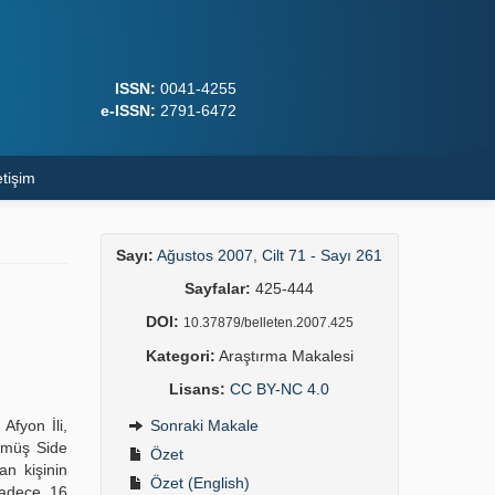
ISSN:
0041-4255
e-ISSN:
2791-6472
etişim
Sayı:
Ağustos 2007, Cilt 71 - Sayı 261
Sayfalar:
425-444
DOI:
10.37879/belleten.2007.425
Kategori:
Araştırma Makalesi
Lisans:
CC BY-NC 4.0
Afyon İli,
Sonraki Makale
gümüş Side
Özet
n kişinin
Özet (English)
sadece 16