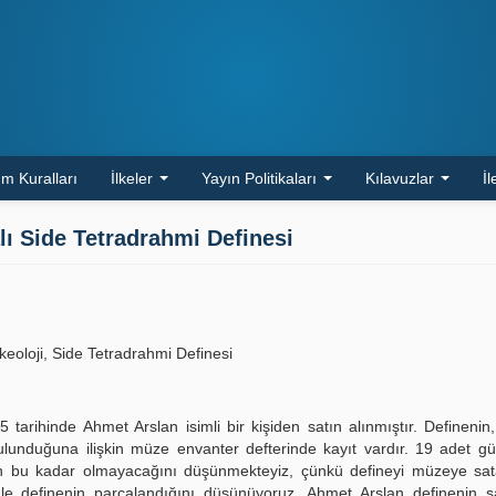
m Kuralları
İlkeler
Yayın Politikaları
Kılavuzlar
İl
ı Side Tetradrahmi Definesi
eoloji, Side Tetradrahmi Definesi
rihinde Ahmet Arslan isimli bir kişiden satın alınmıştır. Definenin, 
bulunduğuna ilişkin müze envanter defterinde kayıt vardır. 19 adet 
n bu kadar olmayacağını düşünmekteyiz, çünkü defineyi müzeye sata
nle definenin parçalandığını düşünüyoruz. Ahmet Arslan definenin 