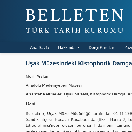
Ana Sayfa
Hakkında
Dergi Kurulları
Yazı
Uşak Müzesindeki Kistophorik Damgal
Melih Arslan
Anadolu Medeniyetleri Müzesi
Anahtar Kelimeler:
Uşak Müzesi, Kistophorik Damga, Ark
Özet
Bu define, Uşak Müze Müdürlüğü tarafından 01.11.1995 ta
Sandıklı ilçesi, Hocalar Kasabasında (Bkz., Harita 2) 
tetradrahmisi'nden oluşan bu önemli definenin tümünü
profesyonel bir antikacı olduğunu öğrendik. Bu nede