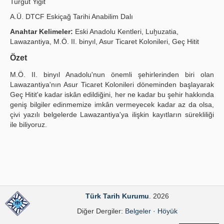
Turgut Yiğit
Yayın Politikaları
A.Ü. DTCF Eskiçağ Tarihi Anabilim Dalı
Anahtar Kelimeler:
Eski Anadolu Kentleri, Luḫuzatia,
Kılavuzlar
Lawazantiya, M.Ö. II. binyıl, Asur Ticaret Kolonileri, Geç Hitit
İletişim
Özet
M.Ö. II. binyıl Anadolu'nun önemli şehirlerinden biri olan
Lawazantiya'nın Asur Ticaret Kolonileri döneminden başlayarak
Geç Hitit'e kadar iskân edildiğini, her ne kadar bu şehir hakkında
geniş bilgiler edinmemize imkân vermeyecek kadar az da olsa,
çivi yazılı belgelerde Lawazantiya'ya ilişkin kayıtların sürekliliği
ile biliyoruz.
Türk Tarih Kurumu
. 2026
Diğer Dergiler:
Belgeler
·
Höyük