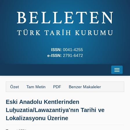
ISSN:
0041-4255
e-ISSN:
2791-6472
Ana Sayfa
Özet
Tam Metin
PDF
Benzer Makaleler
Hakkında
Eski Anadolu Kentlerinden
Dergi Kurulları
Luḫuzatia/Lawazantiya'nın Tarihi ve
Yazım Kuralları
Lokalizasyonu Üzerine
İlkeler