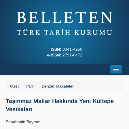
ISSN:
0041-4255
e-ISSN:
2791-6472
Ana Sayfa
Özet
PDF
Benzer Makaleler
Hakkında
Taşınmaz Mallar Hakkında Yeni Kültepe
Dergi Kurulları
Vesikaları
Yazım Kuralları
Sebahattin Bayram
İlkeler