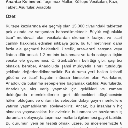
Anahtar Kelimeler:
Taşınmaz Mallar, Kültepe Vesikaları, Kazı,
Tablet, Asurlular, Anadolu
Yayın Politikaları
Özet
Kılavuzlar
Kültepe kazılarında ele geçmiş olan 15.000 civarındaki tabletten
İletişim
pek azında ev satışından bahsedilmektedir. Büyük çoğunlukla
ticarî muhtevalı olan vesikalardan ekonomik faaliyet ve ticarî
canlılık hakkında edinilen intibaya göre, bu tür metinlerin daha
fazla ele geçmesi beklenirdi. Üstelik, arsa-arazi satışına veya
fiatına dâir ancak 1-2 metnin bulunması ve tarla satışına ilişkin
vesika ele geçmemesi, C. Günbattı'nın belirttiği gibi, şaşırtıcı
olmakla beraber, Anadolu'da şahsî mülkiyetin sınırlı tutulduğu
şeklinde değerlendirilmemelidir. Bu durumu yerli halkın iktisadî
gücüne ve ticarî hayatın müessir kimseleri olan Asurluların,
Anadolu'da bulunma sebeplerine bağlamak kabildir. Asurlularda,
Anadolu'ya alış veriş yapmak için geldikleri ve zamanı
dolduğunda memleketlerine geri dönecekleri düşüncesinin
hâkim olduğunu ve onların bu sebepten dolayı gayr-ı menkullere
yatırım yapmadıklarını söyleyebiliriz. Ancak, bu insanların hiç
olmazsa yaşayacakları bir evlerinin bulunması ve bazılarının iş
durumları dolayısıyla taşınmaz mallarla ilgilenmesi gayet tabiîdir.
Bu durumun yeni bir tesbiti olmak üzere, bu incelememizde 6