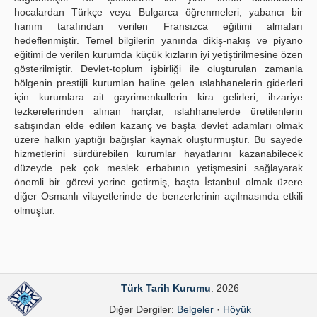
hocalardan Türkçe veya Bulgarca öğrenmeleri, yabancı bir
hanım tarafından verilen Fransızca eğitimi almaları
hedeflenmiştir. Temel bilgi­lerin yanında dikiş-nakış ve piyano
eğitimi de verilen kurumda küçük kızların iyi yetiştirilmesine özen
gösterilmiştir. Devlet-toplum işbirliği ile oluşturulan zamanla
bölgenin prestijli kurumlan haline gelen ıslahhanelerin giderleri
için kurumlara ait gayri­menkullerin kira gelirleri, ihzariye
tezkerelerinden alınan harçlar, ıslahhanelerde üretilenlerin
satışından elde edilen kazanç ve başta devlet adamları olmak
üzere halkın yaptığı bağışlar kaynak oluşturmuştur. Bu sayede
hizmetlerini sürdürebilen kurumlar hayatlarını kazanabilecek
düzeyde pek çok meslek erbabının yetişmesini sağlayarak
önemli bir görevi yerine getirmiş, başta İstanbul olmak üzere
diğer Osmanlı vilayet­lerinde de benzerlerinin açılmasında etkili
olmuştur.
Türk Tarih Kurumu
. 2026
Diğer Dergiler:
Belgeler
·
Höyük