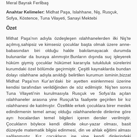
Meral Bayrak Ferli̇baş
Yayın Politikaları
Anahtar Kelimeler:
Midhat Paşa, Islahhane, Niş, Rusçuk,
Sofya, Köstence, Tuna Vilayeti, Sanayi Mektebi
Kılavuzlar
Özet
İletişim
Mithat Paşa'nın adıyla özdeşleşen ıslahhanelerden ilki Niş'te
açılmış,sahipsiz ve kimsesiz çocuklar başta olmak üzere anne-
babasından biri olduğu halde bakılamayacak durumda
bulunanlar da buraya alınmıştır.Bunların dışında suç işleyerek
hüküm giymiş çocuklar hükümet kararıyla tutukluluk sürelerini
kurumdaki özel bölümde geçirmiştir. Çeşitli kaynak­larda bundan
dolayı ıslahhane adıyla anıldığı belirtilen kurumun isminin,bizzat
Midhat Paşa'nın Kur'an'daki bir ayetten esinlenmesi üzerine
ken­disi tarafından verildiğinden de söz edilmiştir. Niş'ten sonra
Tuna Vilayeti'nin kurulmasıyla Rusçuk ve Sofya'da açılan
ıslahhaneler arasına yine Rusçuk'ta faaliyete geçirilen bir kız
ıslahhanesi de katılmıştır. Özellikle erkek çocuklara birer meslek
edindirmenin temel amaç olduğu ıslahhanelerde dinlerine göre
ayrı hocalardan temel bilgileri içeren dersler verilmiştir.
Çocukların böylece kendi dilinde okur-yazar olması, basit
düzeyde matematik bilgisi edinmesi, din ve ahlak eğitimi alması
sağlanmıştır. Kız çocukların ise yine kendi dinlerindeki