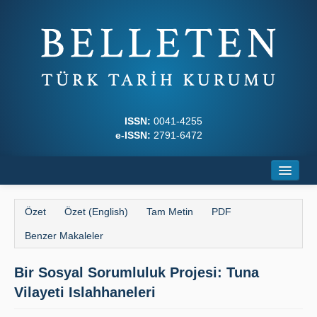
ISSN:
0041-4255
e-ISSN:
2791-6472
Ana Sayfa
Özet
Özet (English)
Tam Metin
PDF
Hakkında
Benzer Makaleler
Dergi Kurulları
Bir Sosyal Sorumluluk Proje­si: Tuna
Yazım Kuralları
Vilayeti Islahhaneleri
İlkeler