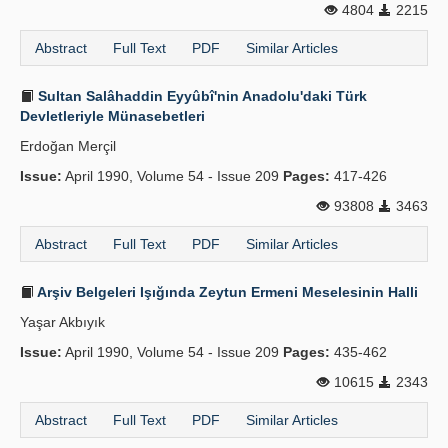
4804
2215
Abstract
Full Text
PDF
Similar Articles
Sultan Salâhaddin Eyyûbî'nin Anadolu'daki Türk
Devletleriyle Münasebetleri
Erdoğan Merçil
Issue:
April 1990, Volume 54 - Issue 209
Pages:
417-426
93808
3463
Abstract
Full Text
PDF
Similar Articles
Arşiv Belgeleri Işığında Zeytun Ermeni Meselesinin Halli
Yaşar Akbıyık
Issue:
April 1990, Volume 54 - Issue 209
Pages:
435-462
10615
2343
Abstract
Full Text
PDF
Similar Articles