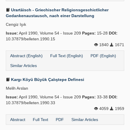
Urartäisch - Griechischer Religionsgeschictlicher
Gedankenaustausch, nach einer Darstellung
Cengiz Işık
Issue:
April 1990, Volume 54 - Issue 209
Pages:
15-28
DOI:
10.37879/belleten.1990.15
1840
1671
Abstract (English)
Full Text (English)
PDF (English)
Similar Articles
Kargı Köyü Büyük Çalıştepe Definesi
Melih Arslan
Issue:
April 1990, Volume 54 - Issue 209
Pages:
33-38
DOI:
10.37879/belleten.1990.33
4059
1959
Abstract
Full Text
PDF
Similar Articles