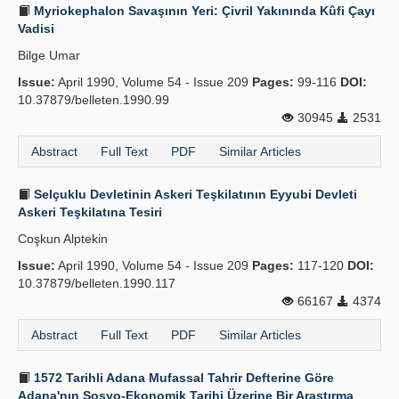
Myriokephalon Savaşının Yeri: Çivril Yakınında Kûfi Çayı
Vadisi
Bilge Umar
Issue:
April 1990, Volume 54 - Issue 209
Pages:
99-116
DOI:
10.37879/belleten.1990.99
30945
2531
Abstract
Full Text
PDF
Similar Articles
Selçuklu Devletinin Askeri Teşkilatının Eyyubi Devleti
Askeri Teşkilatına Tesiri
Coşkun Alptekin
Issue:
April 1990, Volume 54 - Issue 209
Pages:
117-120
DOI:
10.37879/belleten.1990.117
66167
4374
Abstract
Full Text
PDF
Similar Articles
1572 Tarihli Adana Mufassal Tahrir Defterine Göre
Adana'nın Sosyo-Ekonomik Tarihi Üzerine Bir Araştırma