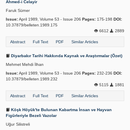
Ahmed-i Celayir
Publication Policies
Faruk Sümer
Issue:
Guidelines
April 1989, Volume 53 - Issue 206
Pages:
175-198
DOI:
10.37879/belleten.1989.175
Contact Us
6612
2889
Abstract
Full Text
PDF
Similar Articles
Diyarbakır Tarihi Hakkında Kaynak ve Araştırmalar (Özet)
Mehmet Mehdi İlhan
Issue:
April 1989, Volume 53 - Issue 206
Pages:
232-236
DOI:
10.37879/belleten.1989.232
5115
1881
Abstract
Full Text
PDF
Similar Articles
Köşk Höyük'te Bulunan Kabartma İnsan ve Hayvan
Figürleriyle Bezeli Vazolar
Uğur Silistreli