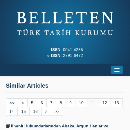
ISSN:
0041-4255
e-ISSN:
2791-6472
Home
Similar Articles
About
<<
Journal Boards
<
5
6
7
8
9
10
11
12
13
14
15
16
>
>>
Writing Rules
İlhanlı Hükümdarlarından Abaka, Argun Hanlar ve
Principles