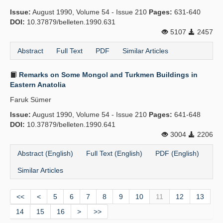
Issue:
August 1990, Volume 54 - Issue 210
Pages:
631-640
DOI:
10.37879/belleten.1990.631
5107
2457
Abstract
Full Text
PDF
Similar Articles
Remarks on Some Mongol and Turkmen Buildings in
Eastern Anatolia
Faruk Sümer
Issue:
August 1990, Volume 54 - Issue 210
Pages:
641-648
DOI:
10.37879/belleten.1990.641
3004
2206
Abstract (English)
Full Text (English)
PDF (English)
Similar Articles
<<
<
5
6
7
8
9
10
11
12
13
14
15
16
>
>>