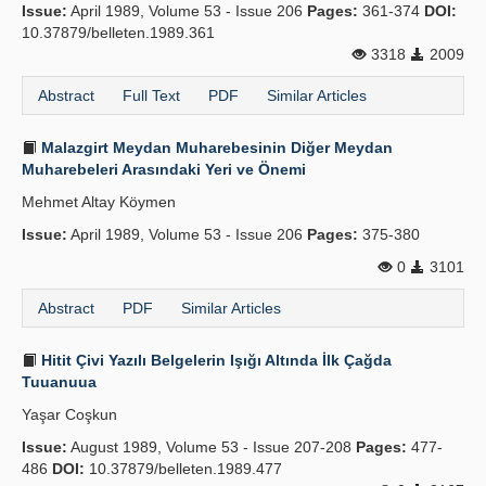
Issue:
April 1989, Volume 53 - Issue 206
Pages:
361-374
DOI:
10.37879/belleten.1989.361
3318
2009
Abstract
Full Text
PDF
Similar Articles
Malazgirt Meydan Muharebesinin Diğer Meydan
Muharebeleri Arasındaki Yeri ve Önemi
Mehmet Altay Köymen
Issue:
April 1989, Volume 53 - Issue 206
Pages:
375-380
0
3101
Abstract
PDF
Similar Articles
Hitit Çivi Yazılı Belgelerin Işığı Altında İlk Çağda
Tuuanuua
Yaşar Coşkun
Issue:
August 1989, Volume 53 - Issue 207-208
Pages:
477-
486
DOI:
10.37879/belleten.1989.477