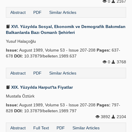
0
2167
Abstract
PDF
Similar Articles
XVI. Yüzyılda Sosyal, Ekonomik ve Demografik Bakımdan
Balkanlarda Bazı Osmanlı Şehirleri
Yusuf Halaçoğlu
Issue:
August 1989, Volume 53 - Issue 207-208
Pages:
637-
678
DOI:
10.37879/belleten.1989.637
0
3768
Abstract
PDF
Similar Articles
XIX. Yüzyılda Harput'ta Fiyatlar
Mustafa Öztürk
Issue:
August 1989, Volume 53 - Issue 207-208
Pages:
797-
828
DOI:
10.37879/belleten.1989.797
3892
2104
Abstract
Full Text
PDF
Similar Articles