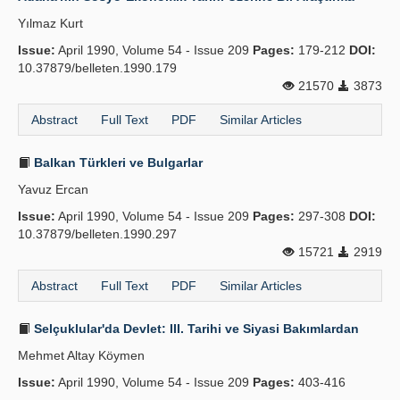
Yılmaz Kurt
Issue:
April 1990, Volume 54 - Issue 209
Pages:
179-212
DOI:
10.37879/belleten.1990.179
21570
3873
Abstract
Full Text
PDF
Similar Articles
Balkan Türkleri ve Bulgarlar
Yavuz Ercan
Issue:
April 1990, Volume 54 - Issue 209
Pages:
297-308
DOI:
10.37879/belleten.1990.297
15721
2919
Abstract
Full Text
PDF
Similar Articles
Selçuklular'da Devlet: III. Tarihi ve Siyasi Bakımlardan
Mehmet Altay Köymen
Issue:
April 1990, Volume 54 - Issue 209
Pages:
403-416