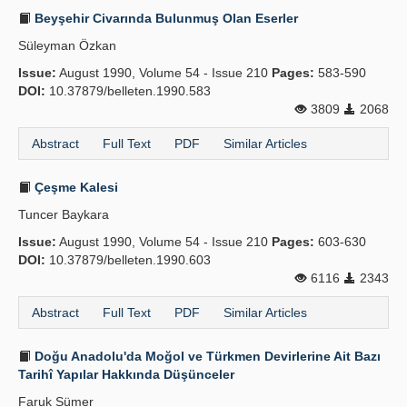
Beyşehir Civarında Bulunmuş Olan Eserler
Süleyman Özkan
Issue:
August 1990, Volume 54 - Issue 210
Pages:
583-590
DOI:
10.37879/belleten.1990.583
3809
2068
Abstract
Full Text
PDF
Similar Articles
Çeşme Kalesi
Tuncer Baykara
Issue:
August 1990, Volume 54 - Issue 210
Pages:
603-630
DOI:
10.37879/belleten.1990.603
6116
2343
Abstract
Full Text
PDF
Similar Articles
Doğu Anadolu'da Moğol ve Türkmen Devirlerine Ait Bazı
Tarihî Yapılar Hakkında Düşünceler
Faruk Sümer