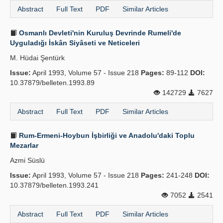
Abstract
Full Text
PDF
Similar Articles
Osmanlı Devleti'nin Kuruluş Devrinde Rumeli'de
Uyguladığı İskân Siyâseti ve Neticeleri
M. Hüdai Şentürk
Issue:
April 1993, Volume 57 - Issue 218
Pages:
89-112
DOI:
10.37879/belleten.1993.89
142729
7627
Abstract
Full Text
PDF
Similar Articles
Rum-Ermeni-Hoybun İşbirliği ve Anadolu'daki Toplu
Mezarlar
Azmi Süslü
Issue:
April 1993, Volume 57 - Issue 218
Pages:
241-248
DOI:
10.37879/belleten.1993.241
7052
2541
Abstract
Full Text
PDF
Similar Articles