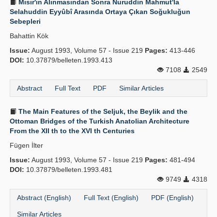
Mısır'ın Alınmasından Sonra Nuruddin Mahmut'la
Selahuddin Eyyûbî Arasında Ortaya Çıkan Soğukluğun
Sebepleri
Bahattin Kök
Issue:
August 1993, Volume 57 - Issue 219
Pages:
413-446
DOI:
10.37879/belleten.1993.413
7108
2549
Abstract
Full Text
PDF
Similar Articles
The Main Features of the Seljuk, the Beylik and the
Ottoman Bridges of the Turkish Anatolian Architecture
From the XII th to the XVI th Centuries
Fügen İlter
Issue:
August 1993, Volume 57 - Issue 219
Pages:
481-494
DOI:
10.37879/belleten.1993.481
9749
4318
Abstract (English)
Full Text (English)
PDF (English)
Similar Articles