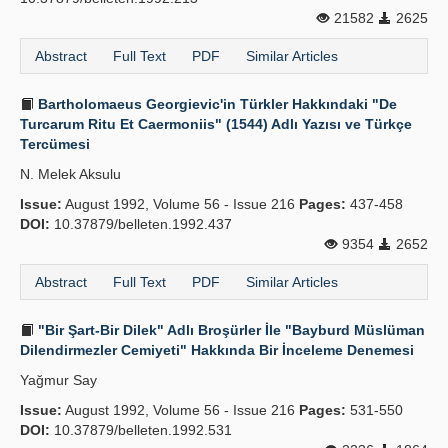
21582
2625
Abstract
Full Text
PDF
Similar Articles
Bartholomaeus Georgievic'in Türkler Hakkındaki "De
Turcarum Ritu Et Caermoniis" (1544) Adlı Yazısı ve Türkçe
Tercümesi
N. Melek Aksulu
Issue:
August 1992, Volume 56 - Issue 216
Pages:
437-458
DOI:
10.37879/belleten.1992.437
9354
2652
Abstract
Full Text
PDF
Similar Articles
"Bir Şart-Bir Dilek" Adlı Broşürler İle "Bayburd Müslüman
Dilendirmezler Cemiyeti" Hakkında Bir İnceleme Denemesi
Yağmur Say
Issue:
August 1992, Volume 56 - Issue 216
Pages:
531-550
DOI:
10.37879/belleten.1992.531