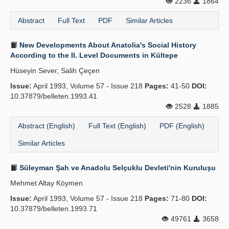
2236
1864
Abstract
Full Text
PDF
Similar Articles
New Developments About Anatolia's Social History
According to the II. Level Documents in Kültepe
Hüseyin Sever, Salih Çeçen
Issue:
April 1993, Volume 57 - Issue 218
Pages:
41-50
DOI:
10.37879/belleten.1993.41
2528
1885
Abstract (English)
Full Text (English)
PDF (English)
Similar Articles
Süleyman Şah ve Anadolu Selçuklu Devleti'nin Kuruluşu
Mehmet Altay Köymen
Issue:
April 1993, Volume 57 - Issue 218
Pages:
71-80
DOI:
10.37879/belleten.1993.71
49761
3658