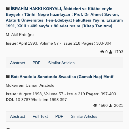
İBRAHİM HAKKI KONYALI, Âbideleri ve Kitâbeleriyle
Beyşehir Târihi, Neşre hazırlayan : Prof. Dr. Ahmet Savran,
Atatürk Üniversitesi Fen-Edebiyat Fakültesi Yayını, Erzurum
1991, XXIII + 409 sayfa + 90 adet resim. [Kitap Tanıtımı]
M. Akif Erdoğru
Issue:
April 1993, Volume 57 - Issue 218
Pages:
303-304
0
1703
Abstract
PDF
Similar Articles
Batı Anadolu Sanatında Swastika (Gamalı Haç) Motifi
Mükerrem Usman Anabolu
Issue:
August 1993, Volume 57 - Issue 219
Pages:
397-400
DOI:
10.37879/belleten.1993.397
4560
2021
Abstract
Full Text
PDF
Similar Articles