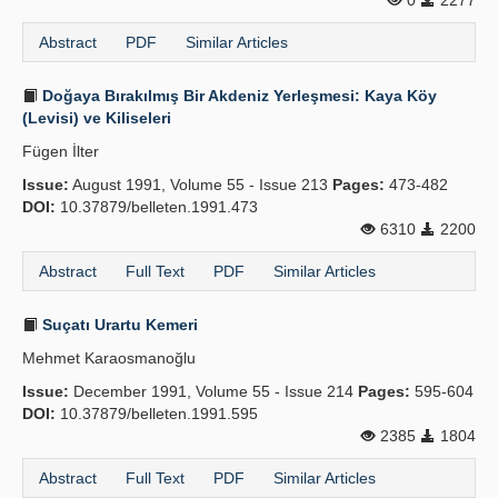
0
2277
Abstract
PDF
Similar Articles
Doğaya Bırakılmış Bir Akdeniz Yerleşmesi: Kaya Köy
(Levisi) ve Kiliseleri
Fügen İlter
Issue:
August 1991, Volume 55 - Issue 213
Pages:
473-482
DOI:
10.37879/belleten.1991.473
6310
2200
Abstract
Full Text
PDF
Similar Articles
Suçatı Urartu Kemeri
Mehmet Karaosmanoğlu
Issue:
December 1991, Volume 55 - Issue 214
Pages:
595-604
DOI:
10.37879/belleten.1991.595
2385
1804
Abstract
Full Text
PDF
Similar Articles