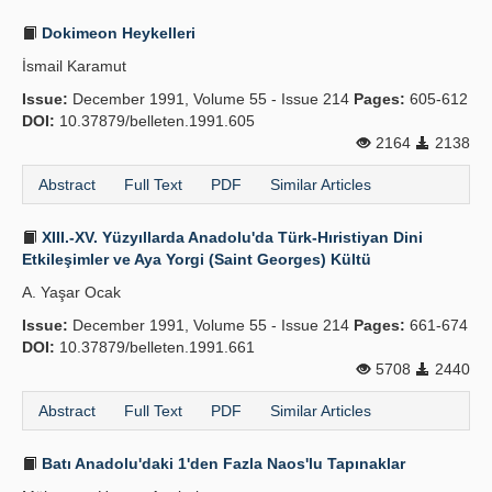
Dokimeon Heykelleri
İsmail Karamut
Issue:
December 1991, Volume 55 - Issue 214
Pages:
605-612
DOI:
10.37879/belleten.1991.605
2164
2138
Abstract
Full Text
PDF
Similar Articles
XIII.-XV. Yüzyıllarda Anadolu'da Türk-Hıristiyan Dini
Etkileşimler ve Aya Yorgi (Saint Georges) Kültü
A. Yaşar Ocak
Issue:
December 1991, Volume 55 - Issue 214
Pages:
661-674
DOI:
10.37879/belleten.1991.661
5708
2440
Abstract
Full Text
PDF
Similar Articles
Batı Anadolu'daki 1'den Fazla Naos'lu Tapınaklar