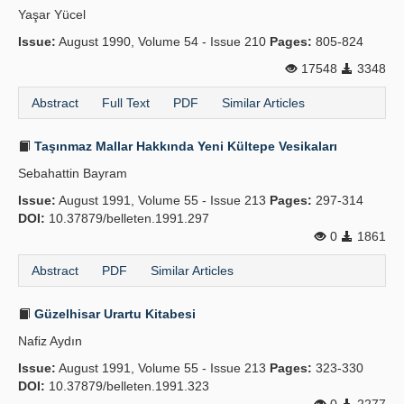
Yaşar Yücel
Publication Policies
Issue:
August 1990, Volume 54 - Issue 210
Pages:
805-824
Guidelines
17548
3348
Contact Us
Abstract
Full Text
PDF
Similar Articles
Taşınmaz Mallar Hakkında Yeni Kültepe Vesikaları
Sebahattin Bayram
Issue:
August 1991, Volume 55 - Issue 213
Pages:
297-314
DOI:
10.37879/belleten.1991.297
0
1861
Abstract
PDF
Similar Articles
Güzelhisar Urartu Kitabesi
Nafiz Aydın
Issue:
August 1991, Volume 55 - Issue 213
Pages:
323-330
DOI:
10.37879/belleten.1991.323