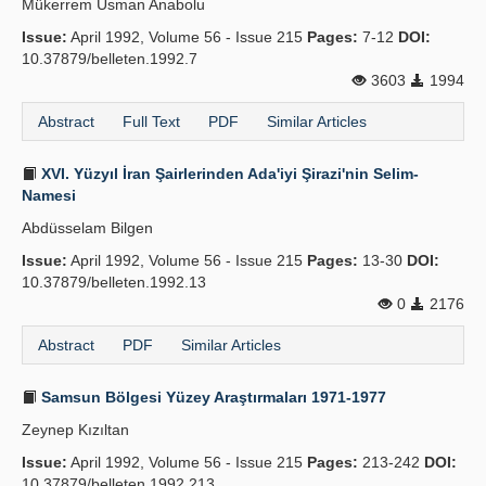
Mükerrem Usman Anabolu
Issue:
April 1992, Volume 56 - Issue 215
Pages:
7-12
DOI:
10.37879/belleten.1992.7
3603
1994
Abstract
Full Text
PDF
Similar Articles
XVI. Yüzyıl İran Şairlerinden Ada'iyi Şirazi'nin Selim-
Namesi
Abdüsselam Bilgen
Issue:
April 1992, Volume 56 - Issue 215
Pages:
13-30
DOI:
10.37879/belleten.1992.13
0
2176
Abstract
PDF
Similar Articles
Samsun Bölgesi Yüzey Araştırmaları 1971-1977
Zeynep Kızıltan
Issue:
April 1992, Volume 56 - Issue 215
Pages:
213-242
DOI:
10.37879/belleten.1992.213