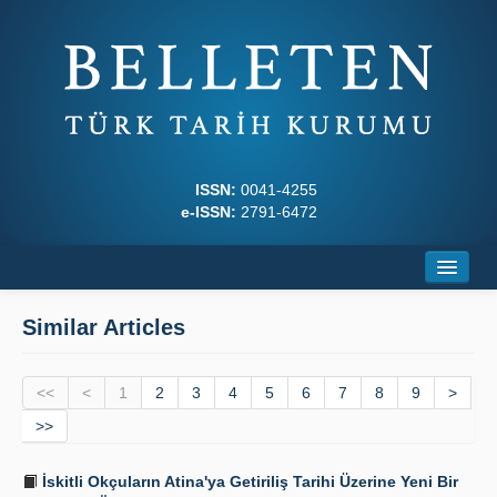
ISSN:
0041-4255
e-ISSN:
2791-6472
Home
Similar Articles
About
<<
Journal Boards
<
1
2
3
4
5
6
7
8
9
>
>>
Writing Rules
İskitli Okçuların Atina'ya Getiriliş Tarihi Üzerine Yeni Bir
Principles