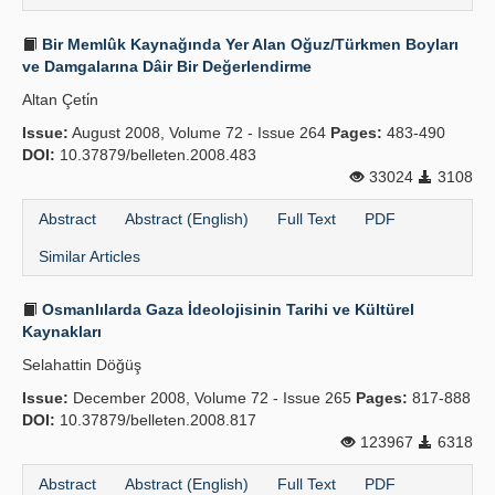
Bir Memlûk Kaynağında Yer Alan Oğuz/Türkmen Boyları
ve Damgalarına Dâir Bir Değerlendirme
Altan Çeti̇n
Issue:
August 2008, Volume 72 - Issue 264
Pages:
483-490
DOI:
10.37879/belleten.2008.483
33024
3108
Abstract
Abstract (English)
Full Text
PDF
Similar Articles
Osmanlılarda Gaza İdeolojisinin Tarihi ve Kültürel
Kaynakları
Selahattin Döğüş
Issue:
December 2008, Volume 72 - Issue 265
Pages:
817-888
DOI:
10.37879/belleten.2008.817
123967
6318
Abstract
Abstract (English)
Full Text
PDF