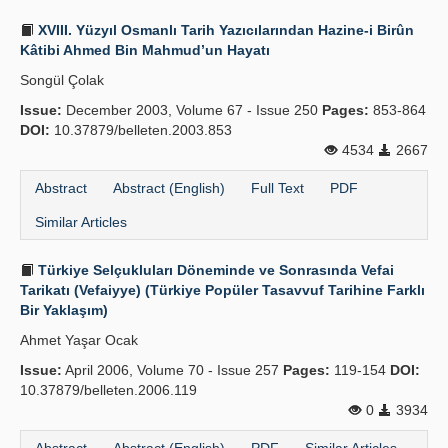
XVIII. Yüzyıl Osmanlı Tarih Yazıcılarından Hazine-i Birûn
Kâtibi Ahmed Bin Mahmud’un Hayatı
Songül Çolak
Issue:
December 2003, Volume 67 - Issue 250
Pages:
853-864
DOI:
10.37879/belleten.2003.853
4534
2667
Abstract
Abstract (English)
Full Text
PDF
Similar Articles
Türkiye Selçukluları Döneminde ve Sonrasında Vefai
Tarikatı (Vefaiyye) (Türkiye Popüler Tasavvuf Tarihine Farklı
Bir Yaklaşım)
Ahmet Yaşar Ocak
Issue:
April 2006, Volume 70 - Issue 257
Pages:
119-154
DOI:
10.37879/belleten.2006.119
0
3934