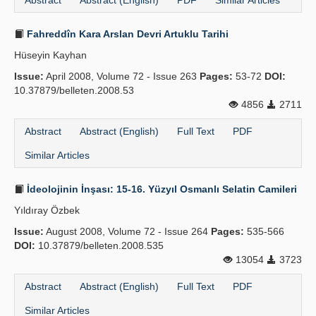
Abstract
Abstract (English)
PDF
Similar Articles
Fahreddîn Kara Arslan Devri Artuklu Tarihi
Hüseyin Kayhan
Issue:
April 2008, Volume 72 - Issue 263
Pages:
53-72
DOI:
10.37879/belleten.2008.53
4856
2711
Abstract
Abstract (English)
Full Text
PDF
Similar Articles
İdeolojinin İnşası: 15-16. Yüzyıl Osmanlı Selatin Camileri
Yıldıray Özbek
Issue:
August 2008, Volume 72 - Issue 264
Pages:
535-566
DOI:
10.37879/belleten.2008.535
13054
3723
Abstract
Abstract (English)
Full Text
PDF
Similar Articles