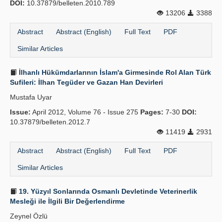
DOI:
10.37879/belleten.2010.789
13206
3388
Abstract
Abstract (English)
Full Text
PDF
Similar Articles
İlhanlı Hükümdarlarının İslam'a Girmesinde Rol Alan Türk
Sufileri: İlhan Tegüder ve Gazan Han Devirleri
Mustafa Uyar
Issue:
April 2012, Volume 76 - Issue 275
Pages:
7-30
DOI:
10.37879/belleten.2012.7
11419
2931
Abstract
Abstract (English)
Full Text
PDF
Similar Articles
19. Yüzyıl Sonlarında Osmanlı Devletinde Veteriner­lik
Mesleği ile İlgili Bir Değerlendirme
Zeynel Özlü