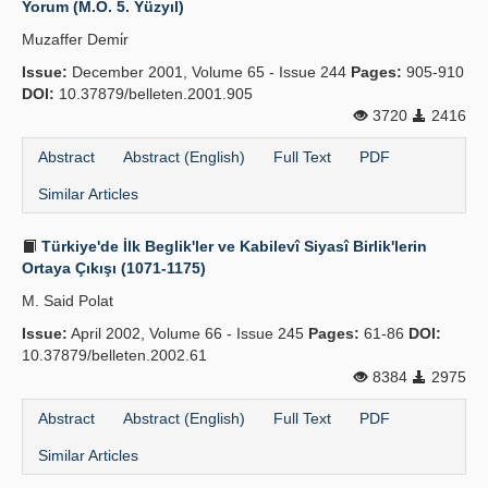
Yorum (M.Ö. 5. Yüzyıl)
Publication Policies
Muzaffer Demi̇r
Issue:
Guidelines
December 2001, Volume 65 - Issue 244
Pages:
905-910
DOI:
10.37879/belleten.2001.905
Contact Us
3720
2416
Abstract
Abstract (English)
Full Text
PDF
Similar Articles
Türkiye'de İlk Beglik'ler ve Kabilevî Siyasî Birlik'lerin
Ortaya Çıkışı (1071-1175)
M. Said Polat
Issue:
April 2002, Volume 66 - Issue 245
Pages:
61-86
DOI:
10.37879/belleten.2002.61
8384
2975
Abstract
Abstract (English)
Full Text
PDF
Similar Articles