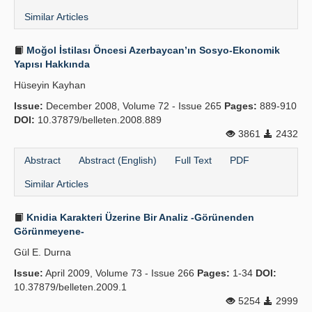
Similar Articles
Moğol İstilası Öncesi Azerbaycan’ın Sosyo-Ekonomik
Yapısı Hakkında
Hüseyin Kayhan
Issue:
December 2008, Volume 72 - Issue 265
Pages:
889-910
DOI:
10.37879/belleten.2008.889
3861
2432
Abstract
Abstract (English)
Full Text
PDF
Similar Articles
Knidia Karakteri Üzerine Bir Analiz -Görünenden
Görünmeyene-
Gül E. Durna
Issue:
April 2009, Volume 73 - Issue 266
Pages:
1-34
DOI:
10.37879/belleten.2009.1
5254
2999