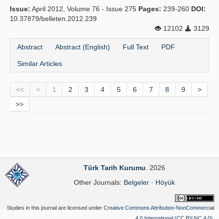
Issue:
April 2012, Volume 76 - Issue 275
Pages:
239-260
DOI:
10.37879/belleten.2012.239
12102
3129
Abstract
Abstract (English)
Full Text
PDF
Similar Articles
<<
<
1
2
3
4
5
6
7
8
9
>
>>
Türk Tarih Kurumu
. 2026
Other Journals:
Belgeler
·
Höyük
Studies in this journal are licensed under
Creative Commons Attribution-NonCommercial
4.0 International (CC BY-NC 4.0)
.