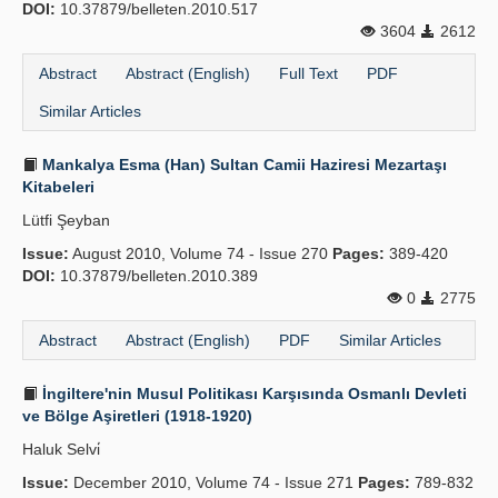
DOI:
10.37879/belleten.2010.517
3604
2612
Abstract
Abstract (English)
Full Text
PDF
Similar Articles
Mankalya Esma (Han) Sultan Camii Haziresi Mezartaşı
Kitabeleri
Lütfi Şeyban
Issue:
August 2010, Volume 74 - Issue 270
Pages:
389-420
DOI:
10.37879/belleten.2010.389
0
2775
Abstract
Abstract (English)
PDF
Similar Articles
İngiltere'nin Musul Politikası Karşısında Osmanlı Devleti
ve Bölge Aşiretleri (1918-1920)
Haluk Selvi̇
Issue:
December 2010, Volume 74 - Issue 271
Pages:
789-832