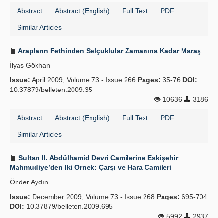
Abstract
Abstract (English)
Full Text
PDF
Similar Articles
Arapların Fethinden Selçuklular Zamanına Kadar Maraş
İlyas Gökhan
Issue:
April 2009, Volume 73 - Issue 266
Pages:
35-76
DOI:
10.37879/belleten.2009.35
10636
3186
Abstract
Abstract (English)
Full Text
PDF
Similar Articles
Sultan II. Abdülhamid Devri Camilerine Eskişehir
Mahmudiye’den İki Örnek: Çarşı ve Hara Camileri
Önder Aydın
Issue:
December 2009, Volume 73 - Issue 268
Pages:
695-704
DOI:
10.37879/belleten.2009.695
5992
2937