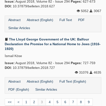
Issue:
August 2018, Volume 82 - Issue 294
Pages:
627-673
DOI:
10.37879/belleten.2018.627
5052
3067
Abstract
Abstract (English)
Full Text
PDF
Similar Articles
The Lloyd George Government of the UK: Balfour
Declaration the Promise for a National Home to Jews (1916-
1920)
İsmail Köse
Issue:
August 2018, Volume 82 - Issue 294
Pages:
727-759
DOI:
10.37879/belleten.2018.727
31076
4635
Abstract
Abstract (English)
Full Text (English)
PDF (English)
Similar Articles
<<
<
1
2
3
4
5
6
7
8
9