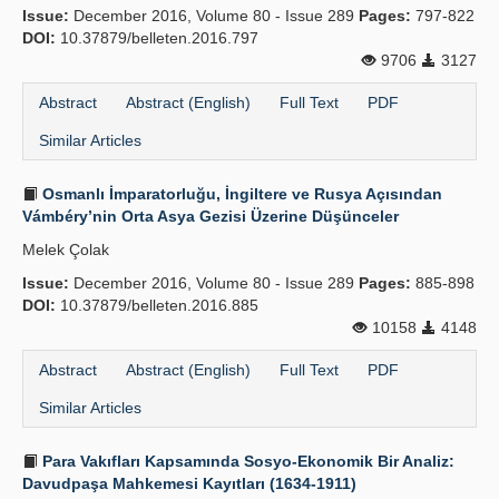
Issue:
December 2016, Volume 80 - Issue 289
Pages:
797-822
DOI:
10.37879/belleten.2016.797
9706
3127
Abstract
Abstract (English)
Full Text
PDF
Similar Articles
Osmanlı İmparatorluğu, İngiltere ve Rusya Açısından
Vámbéry’nin Orta Asya Gezisi Üzerine Düşünceler
Melek Çolak
Issue:
December 2016, Volume 80 - Issue 289
Pages:
885-898
DOI:
10.37879/belleten.2016.885
10158
4148
Abstract
Abstract (English)
Full Text
PDF
Similar Articles
Para Vakıfları Kapsamında Sosyo-Ekonomik Bir Analiz:
Davudpaşa Mahkemesi Kayıtları (1634-1911)