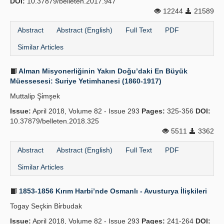
DOI:
10.37879/belleten.2017.947
12244
21589
Abstract
Abstract (English)
Full Text
PDF
Similar Articles
Alman Misyonerliğinin Yakın Doğu’daki En Büyük
Müessesesi: Suriye Yetimhanesi (1860-1917)
Muttalip Şi̇mşek
Issue:
April 2018, Volume 82 - Issue 293
Pages:
325-356
DOI:
10.37879/belleten.2018.325
5511
3362
Abstract
Abstract (English)
Full Text
PDF
Similar Articles
1853-1856 Kırım Harbi’nde Osmanlı - Avusturya İlişkileri
Togay Seçkin Bi̇rbudak
Issue:
April 2018, Volume 82 - Issue 293
Pages:
241-264
DOI: