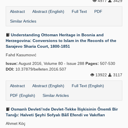
4977
3429
Abstract
Abstract (English)
Full Text
PDF
Similar Articles
Understanding Ottoman Heritage in Bosnia and
Herzegovina: Conversions to Islam in the Records of the
Sarajevo Sharia Court, 1800-1851
Fahd Kasumovıć
Issue:
August 2016, Volume 80 - Issue 288
Pages:
507-530
DOI:
10.37879/belleten.2016.507
13922
3117
Abstract
Abstract (English)
Full Text (English)
PDF (English)
Similar Articles
Osmanlı Devleti’nde Devlet-Tekke İlişkisinin Önemli Bir
Tanığı: Halveti Şeyhi Sofyalı Bâlî Efendi ve Vakıfları
Ahmet Köç