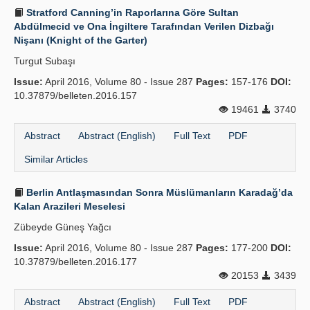
Stratford Canning’in Raporlarına Göre Sultan
Abdülmecid ve Ona İngiltere Tarafından Verilen Dizbağı
Nişanı (Knight of the Garter)
Turgut Subaşı
Issue:
April 2016, Volume 80 - Issue 287
Pages:
157-176
DOI:
10.37879/belleten.2016.157
19461
3740
Abstract
Abstract (English)
Full Text
PDF
Similar Articles
Berlin Antlaşmasından Sonra Müslümanların Karadağ’da
Kalan Arazileri Meselesi
Zübeyde Güneş Yağcı
Issue:
April 2016, Volume 80 - Issue 287
Pages:
177-200
DOI:
10.37879/belleten.2016.177
20153
3439
Abstract
Abstract (English)
Full Text
PDF