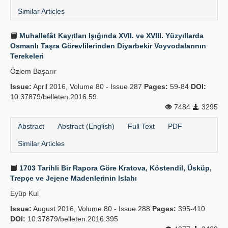
Similar Articles
Muhallefât Kayıtları Işığında XVII. ve XVIII. Yüzyıllarda
Osmanlı Taşra Görevlilerinden Diyarbekir Voyvodalarının
Terekeleri
Özlem Başarır
Issue:
April 2016, Volume 80 - Issue 287
Pages:
59-84
DOI:
10.37879/belleten.2016.59
7484
3295
Abstract
Abstract (English)
Full Text
PDF
Similar Articles
1703 Tarihli Bir Rapora Göre Kratova, Köstendil, Üsküp,
Trepçe ve Jejene Madenlerinin Islahı
Eyüp Kul
Issue:
August 2016, Volume 80 - Issue 288
Pages:
395-410
DOI:
10.37879/belleten.2016.395