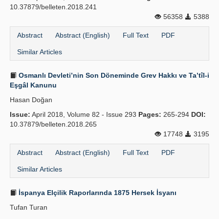
10.37879/belleten.2018.241
56358
5388
Abstract
Abstract (English)
Full Text
PDF
Similar Articles
Osmanlı Devleti’nin Son Döneminde Grev Hakkı ve Ta’tîl-i
Eşgâl Kanunu
Hasan Doğan
Issue:
April 2018, Volume 82 - Issue 293
Pages:
265-294
DOI:
10.37879/belleten.2018.265
17748
3195
Abstract
Abstract (English)
Full Text
PDF
Similar Articles
İspanya Elçilik Raporlarında 1875 Hersek İsyanı
Tufan Turan