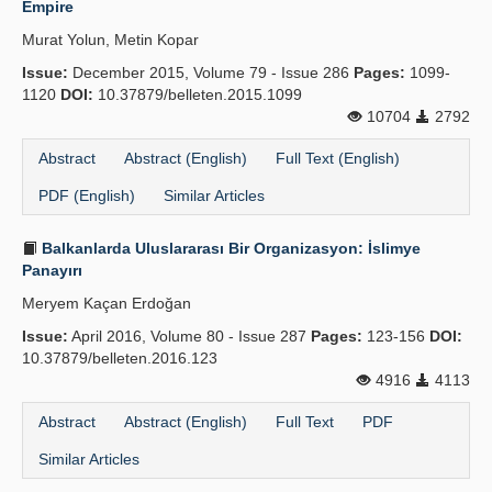
Empire
Publication Policies
Murat Yolun, Metin Kopar
Issue:
Guidelines
December 2015, Volume 79 - Issue 286
Pages:
1099-
1120
DOI:
10.37879/belleten.2015.1099
Contact Us
10704
2792
Abstract
Abstract (English)
Full Text (English)
PDF (English)
Similar Articles
Balkanlarda Uluslararası Bir Organizasyon: İslimye
Panayırı
Meryem Kaçan Erdoğan
Issue:
April 2016, Volume 80 - Issue 287
Pages:
123-156
DOI:
10.37879/belleten.2016.123
4916
4113
Abstract
Abstract (English)
Full Text
PDF
Similar Articles