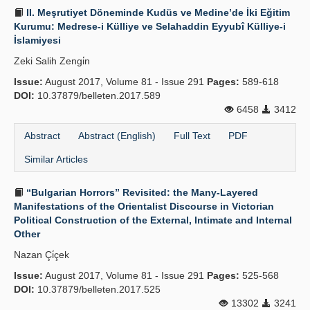
II. Meşrutiyet Döneminde Kudüs ve Medine’de İki Eğitim
Kurumu: Medrese-i Külliye ve Selahaddin Eyyubî Külliye-i
İslamiyesi
Zeki Salih Zengi̇n
Issue:
August 2017, Volume 81 - Issue 291
Pages:
589-618
DOI:
10.37879/belleten.2017.589
6458
3412
Abstract
Abstract (English)
Full Text
PDF
Similar Articles
“Bulgarian Horrors” Revisited: the Many-Layered
Manifestations of the Orientalist Discourse in Victorian
Political Construction of the External, Intimate and Internal
Other
Nazan Çi̇çek
Issue:
August 2017, Volume 81 - Issue 291
Pages:
525-568
DOI:
10.37879/belleten.2017.525
13302
3241