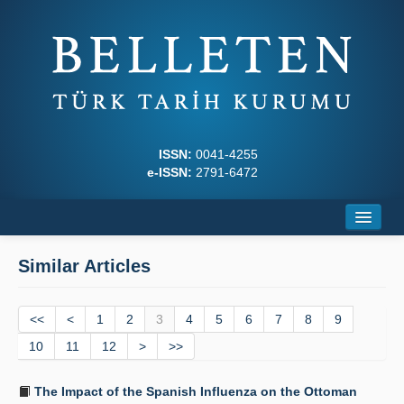
ISSN:
0041-4255
e-ISSN:
2791-6472
Home
Similar Articles
About
<<
Journal Boards
<
1
2
3
4
5
6
7
8
9
10
11
12
>
>>
Writing Rules
The Impact of the Spanish Influenza on the Ottoman
Principles