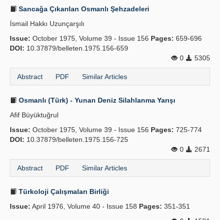
Sancağa Çıkarılan Osmanlı Şehzadeleri
İsmail Hakkı Uzunçarşılı
Issue:
October 1975, Volume 39 - Issue 156
Pages:
659-696
DOI:
10.37879/belleten.1975.156-659
0
5305
Abstract
PDF
Similar Articles
Osmanlı (Türk) - Yunan Deniz Silahlanma Yarışı
Afif Büyüktuğrul
Issue:
October 1975, Volume 39 - Issue 156
Pages:
725-774
DOI:
10.37879/belleten.1975.156-725
0
2671
Abstract
PDF
Similar Articles
Türkoloji Çalışmaları Birliği
Issue:
April 1976, Volume 40 - Issue 158
Pages:
351-351