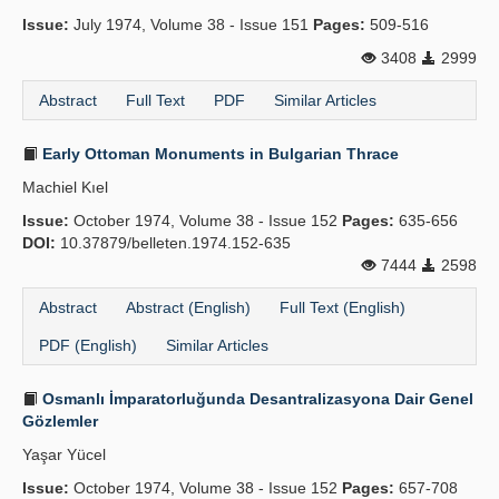
Issue:
July 1974, Volume 38 - Issue 151
Pages:
509-516
3408
2999
Abstract
Full Text
PDF
Similar Articles
Early Ottoman Monuments in Bulgarian Thrace
Machiel Kıel
Issue:
October 1974, Volume 38 - Issue 152
Pages:
635-656
DOI:
10.37879/belleten.1974.152-635
7444
2598
Abstract
Abstract (English)
Full Text (English)
PDF (English)
Similar Articles
Osmanlı İmparatorluğunda Desantralizasyona Dair Genel
Gözlemler
Yaşar Yücel
Issue:
October 1974, Volume 38 - Issue 152
Pages:
657-708