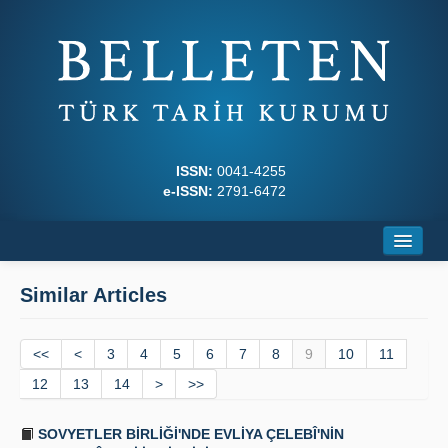
ISSN:
0041-4255
e-ISSN:
2791-6472
Home
Similar Articles
About
<<
Journal Boards
<
3
4
5
6
7
8
9
10
11
12
13
14
>
>>
Writing Rules
SOVYETLER BİRLİĞİ'NDE EVLİYA ÇELEBÎ'NİN
Principles