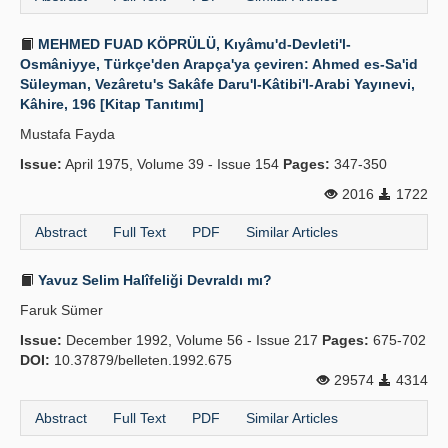
MEHMED FUAD KÖPRÜLÜ, Kıyâmu'd-Devleti'l-
Osmâniyye, Türkçe'den Arapça'ya çeviren: Ahmed es-Sa'id
Süleyman, Vezâretu's Sakâfe Daru'l-Kâtibi'l-Arabi Yayınevi,
Kâhire, 196 [Kitap Tanıtımı]
Mustafa Fayda
Issue:
April 1975, Volume 39 - Issue 154
Pages:
347-350
2016
1722
Abstract
Full Text
PDF
Similar Articles
Yavuz Selim Halîfeliği Devraldı mı?
Faruk Sümer
Issue:
December 1992, Volume 56 - Issue 217
Pages:
675-702
DOI:
10.37879/belleten.1992.675
29574
4314
Abstract
Full Text
PDF
Similar Articles