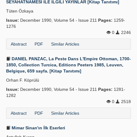
SEYAHATNÂMESİ İLE İLGİLİ YAYINLAR [Kitap Tanıtımı]
Publication Policies
Tüten Özkaya
Issue:
Guidelines
December 1990, Volume 54 - Issue 211
Pages:
1259-
1276
Contact Us
0
2246
Abstract
PDF
Similar Articles
DANIEL PANZAC, La Peste Dans L'Empire Ottoman, 1700-
1850, Collection Turcica, Editions Peeters 1985, Leuven,
Belgique, 659 sayfa. [Kitap Tanıtımı]
Orhan F. Köprülü
Issue:
December 1990, Volume 54 - Issue 211
Pages:
1281-
1282
0
2518
Abstract
PDF
Similar Articles
Mimar Sinan'ın İlk Eserleri