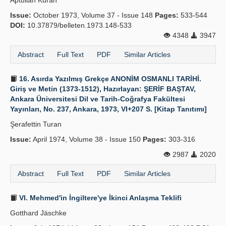
Aptullah Kuran
Issue:
October 1973, Volume 37 - Issue 148
Pages:
533-544
DOI:
10.37879/belleten.1973.148-533
4348
3947
Abstract
Full Text
PDF
Similar Articles
16. Asırda Yazılmış Grekçe ANONİM OSMANLI TARİHİ.
Giriş ve Metin (1373-1512), Hazırlayan: ŞERİF BAŞTAV,
Ankara Üniversitesi Dil ve Tarih-Coğrafya Fakültesi
Yayınları, No. 237, Ankara, 1973, VI+207 S. [Kitap Tanıtımı]
Şerafettin Turan
Issue:
April 1974, Volume 38 - Issue 150
Pages:
303-316
2987
2020
Abstract
Full Text
PDF
Similar Articles
VI. Mehmed'in İngiltere'ye İkinci Anlaşma Teklifi
Gotthard Jäschke