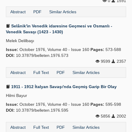
0
1591
Abstract
PDF
Similar Articles
Selânik'in Venedik idaresine Geçmesi ve Osmanlı -
Venedik Savaşı (1423 - 1430)
Melek Delilbaşı
Issue:
October 1976, Volume 40 - Issue 160
Pages:
573-588
DOI:
10.37879/belleten.1976.573
9599
2357
Abstract
Full Text
PDF
Similar Articles
1911 - 1912 İtalyan Savaşı'nda Geçmiş Garip Bir Olay
Hilmi Bayur
Issue:
October 1976, Volume 40 - Issue 160
Pages:
595-598
DOI:
10.37879/belleten.1976.595
5856
2002
Abstract
Full Text
PDF
Similar Articles