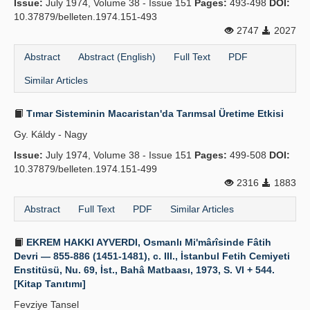
Issue:
July 1974, Volume 38 - Issue 151
Pages:
493-498
DOI:
10.37879/belleten.1974.151-493
2747
2027
Abstract
Abstract (English)
Full Text
PDF
Similar Articles
Tımar Sisteminin Macaristan'da Tarımsal Üretime Etkisi
Gy. Káldy - Nagy
Issue:
July 1974, Volume 38 - Issue 151
Pages:
499-508
DOI:
10.37879/belleten.1974.151-499
2316
1883
Abstract
Full Text
PDF
Similar Articles
EKREM HAKKI AYVERDI, Osmanlı Mi'mârîsinde Fâtih
Devri — 855-886 (1451-1481), c. III., İstanbul Fetih Cemiyeti
Enstitüsü, Nu. 69, İst., Bahâ Matbaası, 1973, S. VI + 544.
[Kitap Tanıtımı]
Fevziye Tansel