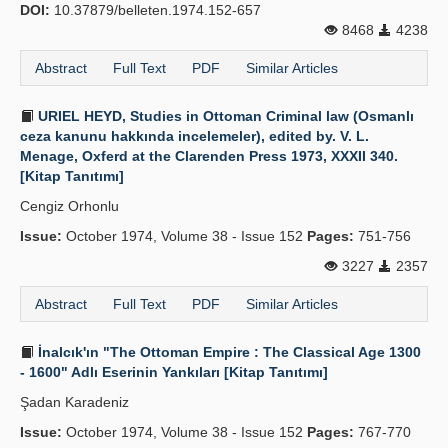
DOI:
10.37879/belleten.1974.152-657
8468
4238
Abstract
Full Text
PDF
Similar Articles
URIEL HEYD, Studies in Ottoman Criminal law (Osmanlı
ceza kanunu hakkında incelemeler), edited by. V. L.
Menage, Oxferd at the Clarenden Press 1973, XXXII 340.
[Kitap Tanıtımı]
Cengiz Orhonlu
Issue:
October 1974, Volume 38 - Issue 152
Pages:
751-756
3227
2357
Abstract
Full Text
PDF
Similar Articles
İnalcık'ın "The Ottoman Empire : The Classical Age 1300
- 1600" Adlı Eserinin Yankıları [Kitap Tanıtımı]
Şadan Karadeniz
Issue:
October 1974, Volume 38 - Issue 152
Pages:
767-770