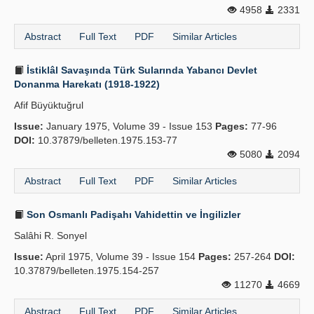
4958
2331
Abstract
Full Text
PDF
Similar Articles
İstiklâl Savaşında Türk Sularında Yabancı Devlet
Donanma Harekatı (1918-1922)
Afif Büyüktuğrul
Issue:
January 1975, Volume 39 - Issue 153
Pages:
77-96
DOI:
10.37879/belleten.1975.153-77
5080
2094
Abstract
Full Text
PDF
Similar Articles
Son Osmanlı Padişahı Vahidettin ve İngilizler
Salâhi R. Sonyel
Issue:
April 1975, Volume 39 - Issue 154
Pages:
257-264
DOI:
10.37879/belleten.1975.154-257
11270
4669
Abstract
Full Text
PDF
Similar Articles