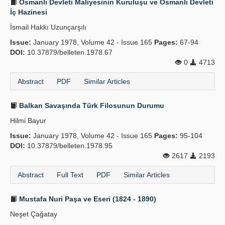
Osmanlı Devleti Maliyesinin Kuruluşu ve Osmanlı Devleti
İç Hazinesi
İsmail Hakkı Uzunçarşılı
Issue:
January 1978, Volume 42 - Issue 165
Pages:
67-94
DOI:
10.37879/belleten.1978.67
0
4713
Abstract
PDF
Similar Articles
Balkan Savaşında Türk Filosunun Durumu
Hilmi Bayur
Issue:
January 1978, Volume 42 - Issue 165
Pages:
95-104
DOI:
10.37879/belleten.1978.95
2617
2193
Abstract
Full Text
PDF
Similar Articles
Mustafa Nuri Paşa ve Eseri (1824 - 1890)
Neşet Çağatay