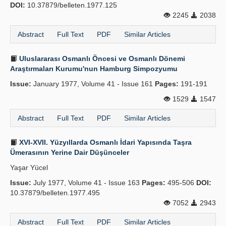
DOI:
10.37879/belleten.1977.125
2245
2038
Abstract
Full Text
PDF
Similar Articles
Uluslararası Osmanlı Öncesi ve Osmanlı Dönemi
Araştırmaları Kurumu'nun Hamburg Simpozyumu
Issue:
January 1977, Volume 41 - Issue 161
Pages:
191-191
1529
1547
Abstract
Full Text
PDF
Similar Articles
XVI-XVII. Yüzyıllarda Osmanlı İdari Yapısında Taşra
Ümerasının Yerine Dair Düşünceler
Yaşar Yücel
Issue:
July 1977, Volume 41 - Issue 163
Pages:
495-506
DOI:
10.37879/belleten.1977.495
7052
2943
Abstract
Full Text
PDF
Similar Articles