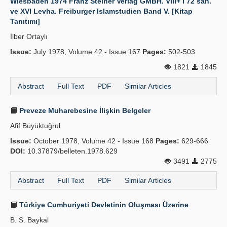
Wiesbaden 1974 Franz Steiner Verlag GMBH. VIII+ İ 72 sah.
ve XVI Levha. Freiburger Islamstudien Band V. [Kitap
Tanıtımı]
İlber Ortaylı
Issue:
July 1978, Volume 42 - Issue 167
Pages:
502-503
1821
1845
Abstract
Full Text
PDF
Similar Articles
Preveze Muharebesine İlişkin Belgeler
Afif Büyüktuğrul
Issue:
October 1978, Volume 42 - Issue 168
Pages:
629-666
DOI:
10.37879/belleten.1978.629
3491
2775
Abstract
Full Text
PDF
Similar Articles
Türkiye Cumhuriyeti Devletinin Oluşması Üzerine
B. S. Baykal