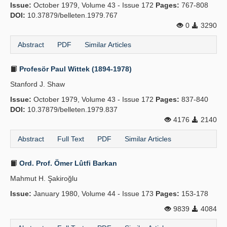
Issue:
October 1979, Volume 43 - Issue 172
Pages:
767-808
DOI:
10.37879/belleten.1979.767
0
3290
Abstract
PDF
Similar Articles
Profesör Paul Wittek (1894-1978)
Stanford J. Shaw
Issue:
October 1979, Volume 43 - Issue 172
Pages:
837-840
DOI:
10.37879/belleten.1979.837
4176
2140
Abstract
Full Text
PDF
Similar Articles
Ord. Prof. Ömer Lûtfi Barkan
Mahmut H. Şakiroğlu
Issue:
January 1980, Volume 44 - Issue 173
Pages:
153-178
9839
4084