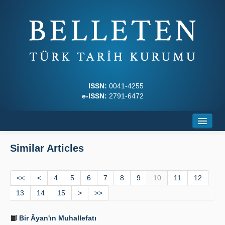
ISSN:
0041-4255
e-ISSN:
2791-6472
Home
Similar Articles
About
<<
Journal Boards
<
4
5
6
7
8
9
10
11
12
13
14
15
>
>>
Writing Rules
Bir Âyan'ın Muhallefatı
Principles