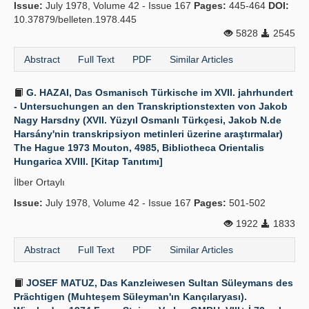
Issue:
July 1978, Volume 42 - Issue 167
Pages:
445-464
DOI:
10.37879/belleten.1978.445
5828
2545
Abstract
Full Text
PDF
Similar Articles
G. HAZAI, Das Osmanisch Türkische im XVII. jahrhundert
- Untersuchungen an den Transkriptionstexten von Jakob
Nagy Harsdny (XVII. Yüzyıl Osmanlı Türkçesi, Jakob N.de
Harsány'nin transkripsiyon metinleri üzerine araştırmalar)
The Hague 1973 Mouton, 4985, Bibliotheca Orientalis
Hungarica XVIII. [Kitap Tanıtımı]
İlber Ortaylı
Issue:
July 1978, Volume 42 - Issue 167
Pages:
501-502
1922
1833
Abstract
Full Text
PDF
Similar Articles
JOSEF MATUZ, Das Kanzleiwesen Sultan Süleymans des
Prächtigen (Muhteşem Süleyman'ın Kançılaryası).