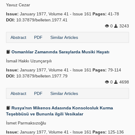
Yavuz Cezar
Publication Policies
Issue:
January 1977, Volume 41 - Issue 161
Pages:
41-78
DOI:
Guidelines
10.37879/belleten.1977.41
0
3243
Contact Us
Abstract
PDF
Similar Articles
Osmanlılar Zamanında Saraylarda Musiki Hayatı
İsmail Hakkı Uzunçarşılı
Issue:
January 1977, Volume 41 - Issue 161
Pages:
79-114
DOI:
10.37879/belleten.1977.79
0
4698
Abstract
PDF
Similar Articles
Rusya'nın Mikenos Adasında Konsolosluk Kurma
Teşebbüsü ve Bununla ilgili Vesikalar
İsmet Parmaksızoğlu
Issue:
January 1977, Volume 41 - Issue 161
Pages:
125-136