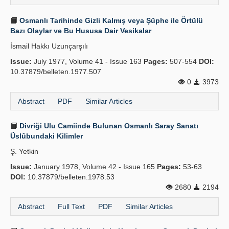
Osmanlı Tarihinde Gizli Kalmış veya Şüphe ile Örtülü
Bazı Olaylar ve Bu Hususa Dair Vesikalar
İsmail Hakkı Uzunçarşılı
Issue:
July 1977, Volume 41 - Issue 163
Pages:
507-554
DOI:
10.37879/belleten.1977.507
0
3973
Abstract
PDF
Similar Articles
Divriği Ulu Camiinde Bulunan Osmanlı Saray Sanatı
Üslûbundaki Kilimler
Ş. Yetkin
Issue:
January 1978, Volume 42 - Issue 165
Pages:
53-63
DOI:
10.37879/belleten.1978.53
2680
2194
Abstract
Full Text
PDF
Similar Articles