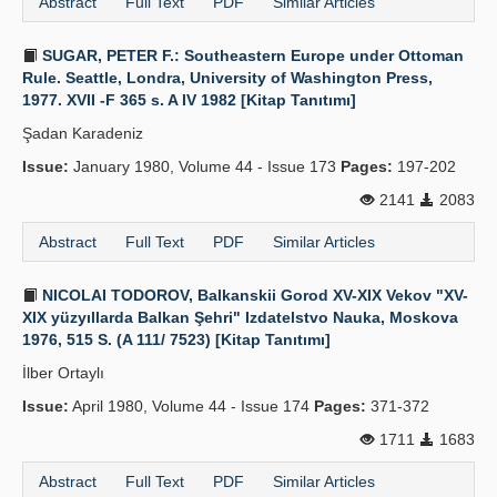
Abstract
Full Text
PDF
Similar Articles
SUGAR, PETER F.: Southeastern Europe under Ottoman
Rule. Seattle, Londra, University of Washington Press,
1977. XVII -F 365 s. A IV 1982 [Kitap Tanıtımı]
Şadan Karadeniz
Issue:
January 1980, Volume 44 - Issue 173
Pages:
197-202
2141
2083
Abstract
Full Text
PDF
Similar Articles
NICOLAI TODOROV, Balkanskii Gorod XV-XIX Vekov "XV-
XIX yüzyıllarda Balkan Şehri" Izdatelstvo Nauka, Moskova
1976, 515 S. (A 111/ 7523) [Kitap Tanıtımı]
İlber Ortaylı
Issue:
April 1980, Volume 44 - Issue 174
Pages:
371-372
1711
1683
Abstract
Full Text
PDF
Similar Articles