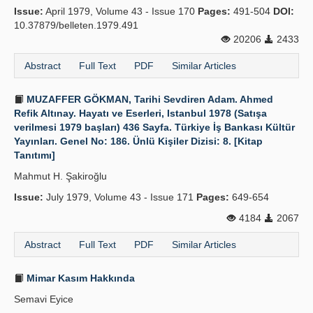
Issue:
April 1979, Volume 43 - Issue 170
Pages:
491-504
DOI:
10.37879/belleten.1979.491
20206
2433
Abstract
Full Text
PDF
Similar Articles
MUZAFFER GÖKMAN, Tarihi Sevdiren Adam. Ahmed
Refik Altınay. Hayatı ve Eserleri, Istanbul 1978 (Satışa
verilmesi 1979 başları) 436 Sayfa. Türkiye İş Bankası Kültür
Yayınları. Genel No: 186. Ünlü Kişiler Dizisi: 8. [Kitap
Tanıtımı]
Mahmut H. Şakiroğlu
Issue:
July 1979, Volume 43 - Issue 171
Pages:
649-654
4184
2067
Abstract
Full Text
PDF
Similar Articles
Mimar Kasım Hakkında
Semavi Eyice