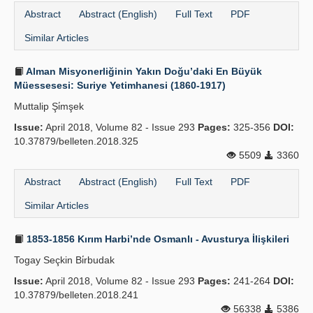
Abstract
Abstract (English)
Full Text
PDF
Similar Articles
Alman Misyonerliğinin Yakın Doğu’daki En Büyük
Müessesesi: Suriye Yetimhanesi (1860-1917)
Muttalip Şi̇mşek
Issue:
April 2018, Volume 82 - Issue 293
Pages:
325-356
DOI:
10.37879/belleten.2018.325
5509
3360
Abstract
Abstract (English)
Full Text
PDF
Similar Articles
1853-1856 Kırım Harbi’nde Osmanlı - Avusturya İlişkileri
Togay Seçkin Bi̇rbudak
Issue:
April 2018, Volume 82 - Issue 293
Pages:
241-264
DOI:
10.37879/belleten.2018.241
56338
5386