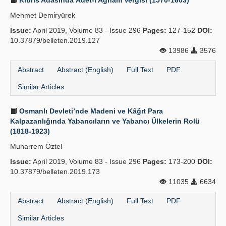
Kıbrıs Adasında Âdet-i Ağnâm Vergisi (1570-1603)
Mehmet Demi̇ryürek
Issue:
April 2019, Volume 83 - Issue 296
Pages:
127-152
DOI:
10.37879/belleten.2019.127
13986
3576
Abstract
Abstract (English)
Full Text
PDF
Similar Articles
Osmanlı Devleti’nde Madeni ve Kâğıt Para
Kalpazanlığında Yabancıların ve Yabancı Ülkelerin Rolü
(1818-1923)
Muharrem Öztel
Issue:
April 2019, Volume 83 - Issue 296
Pages:
173-200
DOI:
10.37879/belleten.2019.173
11035
6634
Abstract
Abstract (English)
Full Text
PDF
Similar Articles