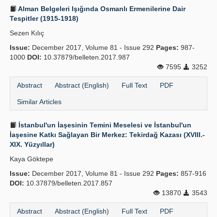
Alman Belgeleri Işığında Osmanlı Ermenilerine Dair
Tespitler (1915-1918)
Sezen Kılıç
Issue:
December 2017, Volume 81 - Issue 292
Pages:
987-
1000
DOI:
10.37879/belleten.2017.987
7595
3252
Abstract
Abstract (English)
Full Text
PDF
Similar Articles
İstanbul'un İaşesinin Temini Meselesi ve İstanbul'un
İaşesine Katkı Sağlayan Bir Merkez: Tekirdağ Kazası (XVIII.-
XIX. Yüzyıllar)
Kaya Göktepe
Issue:
December 2017, Volume 81 - Issue 292
Pages:
857-916
DOI:
10.37879/belleten.2017.857
13870
3543
Abstract
Abstract (English)
Full Text
PDF