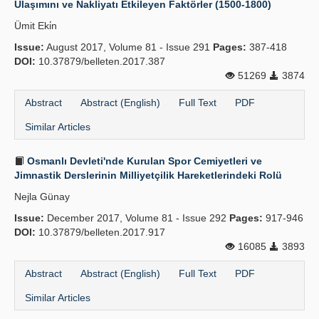
Ulaşımını ve Nakliyatı Etkileyen Faktörler (1500-1800)
Publication Policies
Ümit Eki̇n
Issue:
Guidelines
August 2017, Volume 81 - Issue 291
Pages:
387-418
DOI:
10.37879/belleten.2017.387
Contact Us
51269
3874
Abstract
Abstract (English)
Full Text
PDF
Similar Articles
Osmanlı Devleti'nde Kurulan Spor Cemiyetleri ve
Jimnastik Derslerinin Milliyetçilik Hareketlerindeki Rolü
Nejla Günay
Issue:
December 2017, Volume 81 - Issue 292
Pages:
917-946
DOI:
10.37879/belleten.2017.917
16085
3893
Abstract
Abstract (English)
Full Text
PDF
Similar Articles