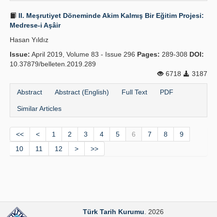
II. Meşrutiyet Döneminde Akim Kalmış Bir Eğitim Projesi:
Medrese-i Aşâir
Hasan Yıldız
Issue:
April 2019, Volume 83 - Issue 296
Pages:
289-308
DOI:
10.37879/belleten.2019.289
6718
3187
Abstract
Abstract (English)
Full Text
PDF
Similar Articles
<<
<
1
2
3
4
5
6
7
8
9
10
11
12
>
>>
Türk Tarih Kurumu
. 2026