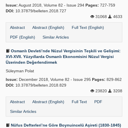
Issue:
August 2018, Volume 82 - Issue 294
Pages:
727-759
DOI:
10.37879/belleten.2018.727
31068
4633
Abstract
Abstract (English)
Full Text (English)
PDF (English)
Similar Articles
Osmanlı Devleti’nde Nüzul Vergisinin Teşkili ve Gelişimi:
XVI-XVII. Yüzyıllarda Osmanlı Ekonomisini Nüzul Vergisi
Üzerinden Değerlendirmek
Süleyman Polat
Issue:
December 2018, Volume 82 - Issue 295
Pages:
829-862
DOI:
10.37879/belleten.2018.829
23820
3208
Abstract
Abstract (English)
Full Text
PDF
Similar Articles
Nüfus Defterleri’ne Göre Boynuincelü Aşireti (1830-1845)