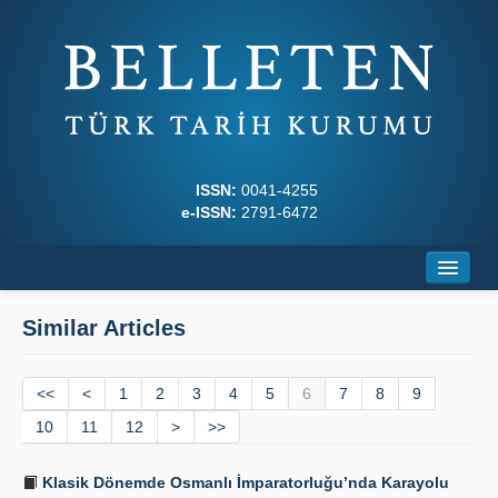
ISSN:
0041-4255
e-ISSN:
2791-6472
Home
Similar Articles
About
<<
Journal Boards
<
1
2
3
4
5
6
7
8
9
10
11
12
>
>>
Writing Rules
Klasik Dönemde Osmanlı İmparatorluğu’nda Karayolu
Principles