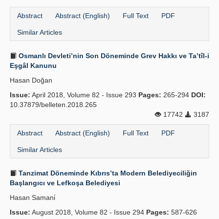
Abstract
Abstract (English)
Full Text
PDF
Similar Articles
Osmanlı Devleti’nin Son Döneminde Grev Hakkı ve Ta’tîl-i
Eşgâl Kanunu
Hasan Doğan
Issue:
April 2018, Volume 82 - Issue 293
Pages:
265-294
DOI:
10.37879/belleten.2018.265
17742
3187
Abstract
Abstract (English)
Full Text
PDF
Similar Articles
Tanzimat Döneminde Kıbrıs’ta Modern Belediyeciliğin
Başlangıcı ve Lefkoşa Belediyesi
Hasan Samani̇
Issue:
August 2018, Volume 82 - Issue 294
Pages:
587-626