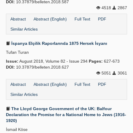
DOI:
10.37879/belleten.2018.587
4518
2867
Abstract
Abstract (English)
Full Text
PDF
Similar Articles
İspanya Elçilik Raporlarında 1875 Hersek İsyanı
Tufan Turan
Issue:
August 2018, Volume 82 - Issue 294
Pages:
627-673
DOI:
10.37879/belleten.2018.627
5051
3061
Abstract
Abstract (English)
Full Text
PDF
Similar Articles
The Lloyd George Government of the UK: Balfour
Declaration the Promise for a National Home to Jews (1916-
1920)
İsmail Köse