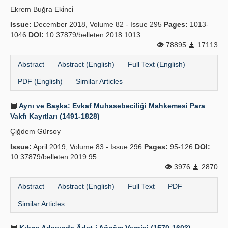
Ekrem Buğra Eki̇nci̇
Issue:
December 2018, Volume 82 - Issue 295
Pages:
1013-
1046
DOI:
10.37879/belleten.2018.1013
78895
17113
Abstract
Abstract (English)
Full Text (English)
PDF (English)
Similar Articles
Aynı ve Başka: Evkaf Muhasebeciliği Mahkemesi Para
Vakfı Kayıtları (1491-1828)
Çiğdem Gürsoy
Issue:
April 2019, Volume 83 - Issue 296
Pages:
95-126
DOI:
10.37879/belleten.2019.95
3976
2870
Abstract
Abstract (English)
Full Text
PDF
Similar Articles