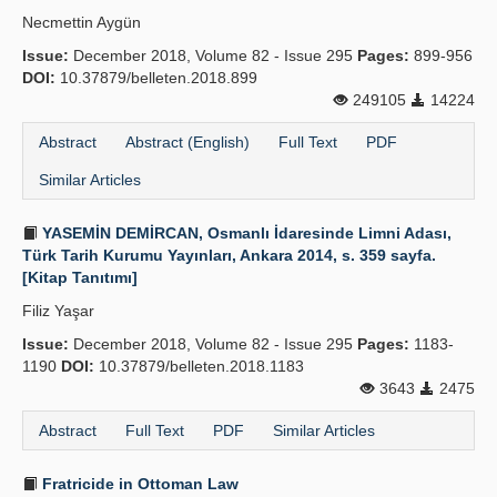
Necmettin Aygün
Issue:
December 2018, Volume 82 - Issue 295
Pages:
899-956
DOI:
10.37879/belleten.2018.899
249105
14224
Abstract
Abstract (English)
Full Text
PDF
Similar Articles
YASEMİN DEMİRCAN, Osmanlı İdaresinde Limni Adası,
Türk Tarih Kurumu Yayınları, Ankara 2014, s. 359 sayfa.
[Kitap Tanıtımı]
Filiz Yaşar
Issue:
December 2018, Volume 82 - Issue 295
Pages:
1183-
1190
DOI:
10.37879/belleten.2018.1183
3643
2475
Abstract
Full Text
PDF
Similar Articles
Fratricide in Ottoman Law