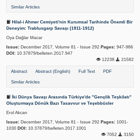
Similar Articles
Hilal-i Ahmer Cemiyeti'nin Kurumsal Tarihinde Önemli Bir
Deneyim: Trablusgarp Savaşı (1911-1912)
Oya Dağlar Macar
Issue:
December 2017, Volume 81 - Issue 292
Pages:
947-986
DOI:
10.37879/belleten.2017.947
12238
21582
Abstract
Abstract (English)
Full Text
PDF
Similar Articles
İki Dünya Savaşı Arasında Türkiye'de "Gençlik Teşkilatı"
Oluşturmaya Dönük Bazı Tasavvur ve Teşebbüsler
Erol Akcan
Issue:
December 2017, Volume 81 - Issue 292
Pages:
1001-
1030
DOI:
10.37879/belleten.2017.1001
7052
3150