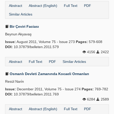
Abstract
Abstract (English)
Full Text
PDF
Similar Articles
Bir Çeviri Faciası
Beynun Akyavaş
Issue:
August 2011, Volume 75 - Issue 273
Pages:
579-608
DOI:
10.37879/belleten.2011.579
4156
2422
Abstract
Full Text
PDF
Similar Articles
Osmanlı Devleti Zamanında Kocaeli Ormanları
Resül Nari̇n
Issue:
December 2011, Volume 75 - Issue 274
Pages:
769-782
DOI:
10.37879/belleten.2011.769
6284
2589
Abstract
Abstract (English)
Full Text
PDF