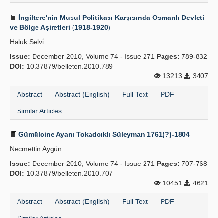
İngiltere'nin Musul Politikası Karşısında Osmanlı Devleti
ve Bölge Aşiretleri (1918-1920)
Haluk Selvi̇
Issue:
December 2010, Volume 74 - Issue 271
Pages:
789-832
DOI:
10.37879/belleten.2010.789
13213
3407
Abstract
Abstract (English)
Full Text
PDF
Similar Articles
Gümülcine Ayanı Tokadcıklı Süleyman 1761(?)-1804
Necmettin Aygün
Issue:
December 2010, Volume 74 - Issue 271
Pages:
707-768
DOI:
10.37879/belleten.2010.707
10451
4621
Abstract
Abstract (English)
Full Text
PDF