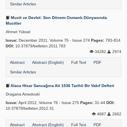
Similar Articles
Mucit ve Devlet: Son Dönem Osmanlı Dünyasında
Mucitler
Ahmet Yüksel
Issue:
December 2011, Volume 75 - Issue 274
Pages:
783-814
DOI:
10.37879/belleten.2011.783
34282
2974
Abstract
Abstract (English)
Full Text
PDF
Similar Articles
Alaca Hisar Sancağına Ait 1536 Tarihli Bir Vakıf Defteri
Dragana Amedoski̇
Issue:
April 2012, Volume 76 - Issue 275
Pages:
31-44
DOI:
10.37879/belleten.2012.31
4687
2662
Abstract
Abstract (English)
Full Text
PDF