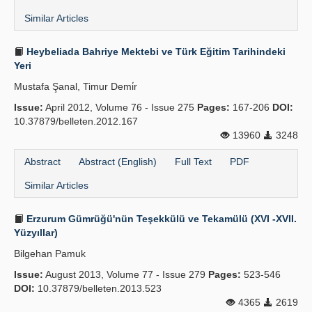
Similar Articles
Heybeliada Bahriye Mektebi ve Türk Eğitim Tarihindeki
Yeri
Mustafa Şanal, Timur Demi̇r
Issue:
April 2012, Volume 76 - Issue 275
Pages:
167-206
DOI:
10.37879/belleten.2012.167
13960
3248
Abstract
Abstract (English)
Full Text
PDF
Similar Articles
Erzurum Gümrüğü'nün Teşekkülü ve Tekamülü (XVI -XVII.
Yüzyıllar)
Bilgehan Pamuk
Issue:
August 2013, Volume 77 - Issue 279
Pages:
523-546
DOI:
10.37879/belleten.2013.523
4365
2619