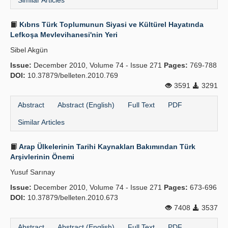
Similar Articles
Kıbrıs Türk Toplumunun Siyasi ve Kültürel Hayatında
Lefkoşa Mevlevihanesi'nin Yeri
Sibel Akgün
Issue:
December 2010, Volume 74 - Issue 271
Pages:
769-788
DOI:
10.37879/belleten.2010.769
3591
3291
Abstract
Abstract (English)
Full Text
PDF
Similar Articles
Arap Ülkelerinin Tarihi Kaynakları Bakımından Türk
Arşivlerinin Önemi
Yusuf Sarınay
Issue:
December 2010, Volume 74 - Issue 271
Pages:
673-696
DOI:
10.37879/belleten.2010.673
7408
3537
Abstract
Abstract (English)
Full Text
PDF