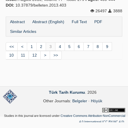
DOI:
10.37879/belleten.2013.403
26497
3888
Abstract
Abstract (English)
Full Text
PDF
Similar Articles
<<
<
1
2
3
4
5
6
7
8
9
10
11
12
>
>>
Türk Tarih Kurumu
. 2026
Other Journals:
Belgeler
·
Höyük
Studies in this journal are licensed under
Creative Commons Attribution-NonCommercial
4.0 International (CC BY-NC 4.0)
.