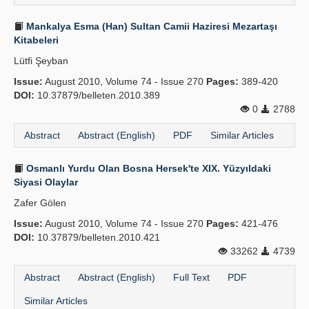
Mankalya Esma (Han) Sultan Camii Haziresi Mezartaşı
Kitabeleri
Lütfi Şeyban
Issue:
August 2010, Volume 74 - Issue 270
Pages:
389-420
DOI:
10.37879/belleten.2010.389
0
2788
Abstract
Abstract (English)
PDF
Similar Articles
Osmanlı Yurdu Olan Bosna Hersek'te XIX. Yüzyıldaki
Siyasi Olaylar
Zafer Gölen
Issue:
August 2010, Volume 74 - Issue 270
Pages:
421-476
DOI:
10.37879/belleten.2010.421
33262
4739
Abstract
Abstract (English)
Full Text
PDF
Similar Articles