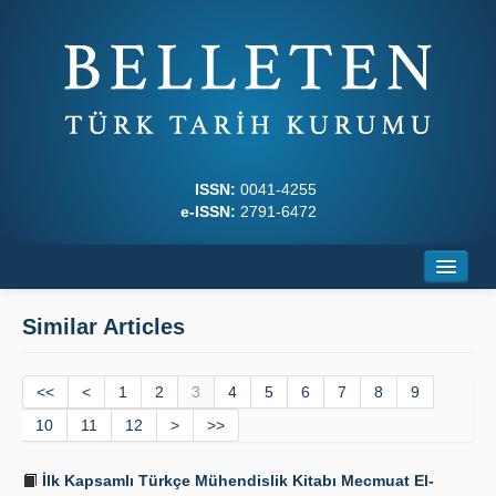
ISSN:
0041-4255
e-ISSN:
2791-6472
Home
Similar Articles
About
<<
Journal Boards
<
1
2
3
4
5
6
7
8
9
10
11
12
>
>>
Writing Rules
İlk Kapsamlı Türkçe Mühendislik Kitabı Mecmuat El-
Principles