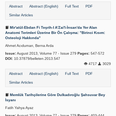
Abstract
Abstract (English)
Full Text
PDF
Similar Articles
Mir'atül-Ebdan Fi Teşrih-I A'Zai'l-İnsan'da Yer Alan
Anatomi Terimleri Üzerine Bir Ön Çalışma: "Birinci Kısım:
Osteoloji Hakkında"
Ahmet Acıduman, Berna Arda
Issue:
August 2013, Volume 77 - Issue 279
Pages:
547-572
DOI:
10.37879/belleten.2013.547
4717
3029
Abstract
Abstract (English)
Full Text
PDF
Similar Articles
Memlük Tarihçilerine Göre Dulkadır­oğlu Şahsuvar Bey
İsyanı
Fatih Yahya Ayaz
Issue:
August 2013, Volume 77 - Issue 279
Pages:
403-444