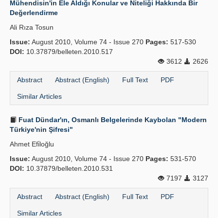
Mühendisin'in Ele Aldığı Konular ve Niteliği Hakkında Bir
Değerlendirme
Publication Policies
Ali Rıza Tosun
Guidelines
Issue:
August 2010, Volume 74 - Issue 270
Pages:
517-530
DOI:
Contact Us
10.37879/belleten.2010.517
3612
2626
Abstract
Abstract (English)
Full Text
PDF
Similar Articles
Fuat Dündar'ın, Osmanlı Belgelerinde Kaybolan "Modern
Türkiye'nin Şifresi"
Ahmet Efi̇loğlu
Issue:
August 2010, Volume 74 - Issue 270
Pages:
531-570
DOI:
10.37879/belleten.2010.531
7197
3127
Abstract
Abstract (English)
Full Text
PDF
Similar Articles