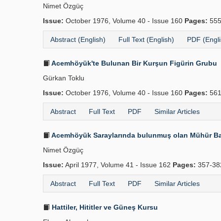
Nimet Özgüç
Issue:
October 1976, Volume 40 - Issue 160
Pages:
555
Abstract (English)
Full Text (English)
PDF (Engli
Acemhöyük'te Bulunan Bir Kurşun Figürin Grubu
Gürkan Toklu
Issue:
October 1976, Volume 40 - Issue 160
Pages:
561
Abstract
Full Text
PDF
Similar Articles
Acemhöyük Saraylarında bulunmuş olan Mühür Bas
Nimet Özgüç
Issue:
April 1977, Volume 41 - Issue 162
Pages:
357-3
Abstract
Full Text
PDF
Similar Articles
Hattiler, Hititler ve Güneş Kursu