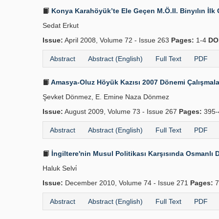
Konya Karahöyük’te Ele Geçen M.Ö.II. Binyılın İl
Sedat Erkut
Issue:
April 2008, Volume 72 - Issue 263
Pages:
1-4
DO
Abstract
Abstract (English)
Full Text
PDF
Amasya-Oluz Höyük Kazısı 2007 Dönemi Çalışmaları
Şevket Dönmez, E. Emine Naza Dönmez
Issue:
August 2009, Volume 73 - Issue 267
Pages:
395-
Abstract
Abstract (English)
Full Text
PDF
İngiltere'nin Musul Politikası Karşısında Osmanlı D
Haluk Selvi̇
Issue:
December 2010, Volume 74 - Issue 271
Pages:
7
Abstract
Abstract (English)
Full Text
PDF