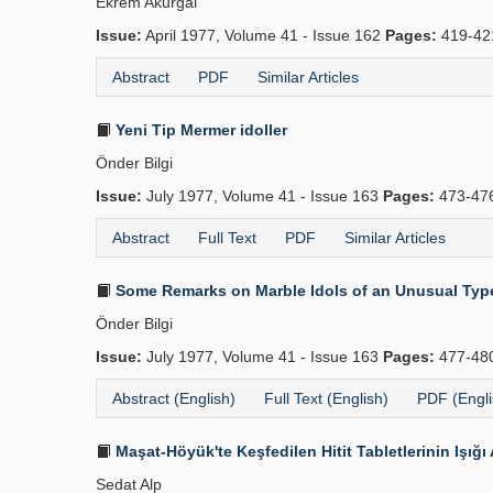
Ekrem Akurgal
Issue:
April 1977, Volume 41 - Issue 162
Pages:
419-42
Abstract
PDF
Similar Articles
Yeni Tip Mermer idoller
Önder Bilgi
Issue:
July 1977, Volume 41 - Issue 163
Pages:
473-47
Abstract
Full Text
PDF
Similar Articles
Some Remarks on Marble Idols of an Unusual Typ
Önder Bilgi
Issue:
July 1977, Volume 41 - Issue 163
Pages:
477-48
Abstract (English)
Full Text (English)
PDF (Engli
Maşat-Höyük'te Keşfedilen Hitit Tabletlerinin Işığ
Sedat Alp