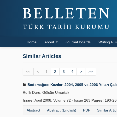
Home
About
Journal Boards
Writing Ru
Similar Articles
<<
<
1
2
3
4
>
>>
Bademağacı Kazıları 2004, 2005 ve 2006 Yılları Ça
Refik Duru, Gülsün Umurtak
Issue:
April 2008, Volume 72 - Issue 263
Pages:
193-2
Abstract
Abstract (English)
PDF
Similar Artic