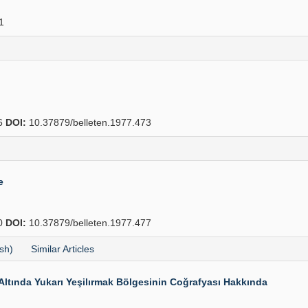
1
6
DOI:
10.37879/belleten.1977.473
e
0
DOI:
10.37879/belleten.1977.477
sh)
Similar Articles
ı Altında Yukarı Yeşilırmak Bölgesinin Coğrafyası Hakkında