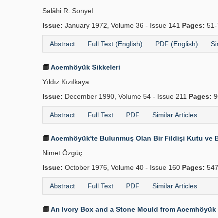
Salâhi R. Sonyel
Issue:
January 1972, Volume 36 - Issue 141
Pages:
51-
Abstract
Full Text (English)
PDF (English)
Si
Acemhöyük Sikkeleri
Yıldız Kızılkaya
Issue:
December 1990, Volume 54 - Issue 211
Pages:
9
Abstract
Full Text
PDF
Similar Articles
Acemhöyük'te Bulunmuş Olan Bir Fildişi Kutu ve Bi
Nimet Özgüç
Issue:
October 1976, Volume 40 - Issue 160
Pages:
547
Abstract
Full Text
PDF
Similar Articles
An Ivory Box and a Stone Mould from Acemhöyük