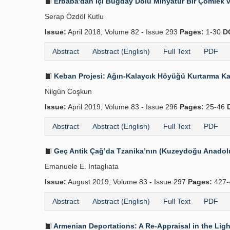
Erbaba'dan İçi Buğday Dolu Minyatür Bir Çömlek v
Serap Özdöl Kutlu
Issue:
April 2018, Volume 82 - Issue 293
Pages:
1-30
D
Abstract
Abstract (English)
Full Text
PDF
Keban Projesi: Ağın-Kalaycık Höyüğü Kurtarma Kaz
Nilgün Coşkun
Issue:
April 2019, Volume 83 - Issue 296
Pages:
25-46
Abstract
Abstract (English)
Full Text
PDF
Geç Antik Çağ’da Tzanika’nın (Kuzeydoğu Anadolu)
Emanuele E. Intaglıata
Issue:
August 2019, Volume 83 - Issue 297
Pages:
427-
Abstract
Abstract (English)
Full Text
PDF
Armenian Deportations: A Re-Appraisal in the Li