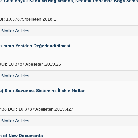
e Çatalhöyük Kanıtları Bağlamında, Neolitik Dönemde Boğa Sembo
OI:
10.37879/belleten.2018.1
Similar Articles
ısının Yeniden Değerlendirilmesi
DOI:
10.37879/belleten.2019.25
Similar Articles
 Sınır Savunma Sistemine İlişkin Notlar
438
DOI:
10.37879/belleten.2019.427
Similar Articles
ght of New Documents