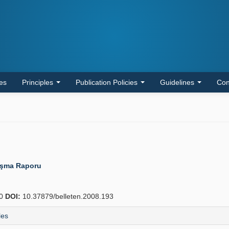
les
Principles
Publication Policies
Guidelines
Con
lışma Raporu
50
DOI:
10.37879/belleten.2008.193
les