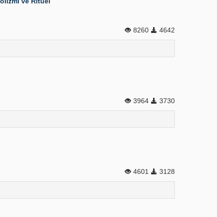
lizmi ve Ritüel
8260
4642
3964
3730
4601
3128