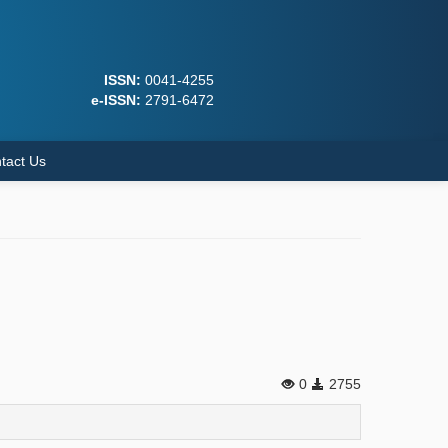
ISSN:
0041-4255
e-ISSN:
2791-6472
tact Us
0
2755