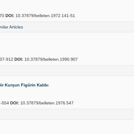
70
DOI:
10.37879/belleten.1972.141-51
milar Articles
07-912
DOI:
10.37879/belleten.1990.907
r Kurşun Figürin Kalıbı
-554
DOI:
10.37879/belleten.1976.547