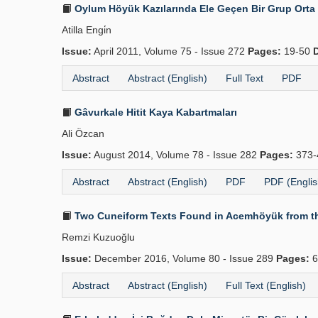
Oylum Höyük Kazılarında Ele Geçen Bir Grup Orta
Atilla Engi̇n
Issue:
April 2011, Volume 75 - Issue 272
Pages:
19-50
Abstract
Abstract (English)
Full Text
PDF
Gâvurkale Hitit Kaya Kabartmaları
Ali Özcan
Issue:
August 2014, Volume 78 - Issue 282
Pages:
373-
Abstract
Abstract (English)
PDF
PDF (Englis
Two Cuneiform Texts Found in Acemhöyük from th
Remzi Kuzuoğlu
Issue:
December 2016, Volume 80 - Issue 289
Pages:
6
Abstract
Abstract (English)
Full Text (English)