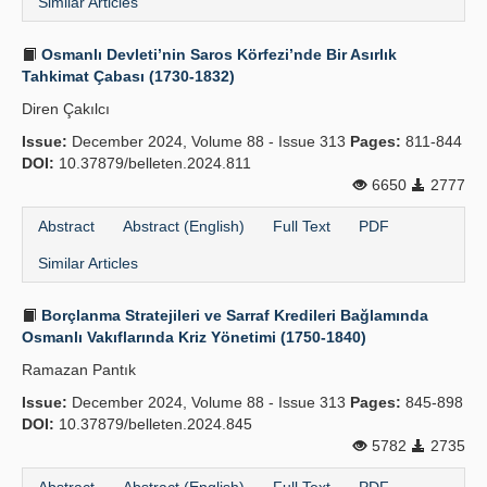
Similar Articles
Osmanlı Devleti’nin Saros Körfezi’nde Bir Asırlık
Tahkimat Çabası (1730-1832)
Diren Çakılcı
Issue:
December 2024, Volume 88 - Issue 313
Pages:
811-844
DOI:
10.37879/belleten.2024.811
6650
2777
Abstract
Abstract (English)
Full Text
PDF
Similar Articles
Borçlanma Stratejileri ve Sarraf Kredileri Bağlamında
Osmanlı Vakıflarında Kriz Yönetimi (1750-1840)
Ramazan Pantık
Issue:
December 2024, Volume 88 - Issue 313
Pages:
845-898
DOI:
10.37879/belleten.2024.845
5782
2735