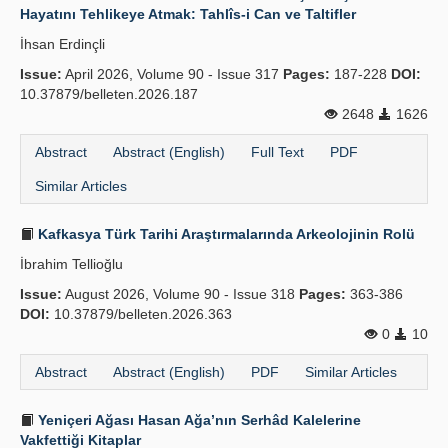
Hayatını Tehlikeye Atmak: Tahlîs-i Can ve Taltifler
İhsan Erdinçli
Issue:
April 2026, Volume 90 - Issue 317
Pages:
187-228
DOI:
10.37879/belleten.2026.187
2648
1626
Abstract
Abstract (English)
Full Text
PDF
Similar Articles
Kafkasya Türk Tarihi Araştırmalarında Arkeolojinin Rolü
İbrahim Tellioğlu
Issue:
August 2026, Volume 90 - Issue 318
Pages:
363-386
DOI:
10.37879/belleten.2026.363
0
10
Abstract
Abstract (English)
PDF
Similar Articles
Yeniçeri Ağası Hasan Ağa’nın Serhâd Kalelerine
Vakfettiği Kitaplar