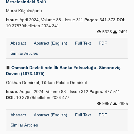
Meselesindeki Rolü
Publication Policies
Murat Küçükuğurlu
Issue:
Guidelines
April 2024, Volume 88 - Issue 311
Pages:
341-373
DOI:
10.37879/belleten.2024.341
Contact Us
5325
2491
Abstract
Abstract (English)
Full Text
PDF
Similar Articles
Osmanlı Devleti’nde İlk Banka Yolsuzluğu: Simonoviç
Davası (1873-1875)
Gökhan Demirkol, Türkan Polatcı Demirkol
Issue:
August 2024, Volume 88 - Issue 312
Pages:
477-511
DOI:
10.37879/belleten.2024.477
9957
2885
Abstract
Abstract (English)
Full Text
PDF
Similar Articles