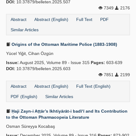
DOI:
10.37879/belleten.2025.507
7349
2176
Abstract
Abstract (English)
Full Text
PDF
Similar Articles
Origins of the Ottoman Maritime Police (1883-1908)
Yücel Yiğit, Cihan Özgün
Issue:
August 2025, Volume 89 - Issue 315
Pages:
603-639
DOI:
10.37879/belleten.2025.603
7851
2199
Abstract
Abstract (English)
Full Text (English)
PDF (English)
Similar Articles
Ḥaji Zayn-i Aṭṭār’s Ikhtiyārāt-i badī‘ī and Its Contribution
to the Ottoman Pharmacopeia Literature
Osman Süreyya Kocabaş
Issue:
December 2025, Volume 89 - Issue 316
Pages:
873-902