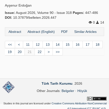
Ayşenur Erdoğan
Issue:
August 2026, Volume 90 - Issue 318
Pages:
447-486
DOI:
10.37879/belleten.2026.447
0
14
Abstract
Abstract (English)
PDF
Similar Articles
<<
<
11
12
13
14
15
16
17
18
19
20
21
22
>
>>
Türk Tarih Kurumu
. 2026
Other Journals:
Belgeler
·
Höyük
Studies in this journal are licensed under
Creative Commons Attribution-NonCommercial
4.0 International (CC BY-NC 4.0)
.