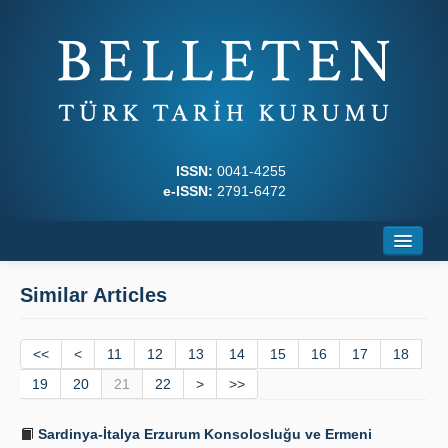
ISSN:
0041-4255
e-ISSN:
2791-6472
Home
Similar Articles
About
<<
Journal Boards
<
11
12
13
14
15
16
17
18
19
20
21
22
>
>>
Writing Rules
Sardinya-İtalya Erzurum Konsolosluğu ve Ermeni
Principles