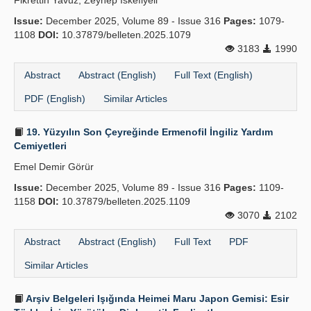
Fikrettin Yavuz, Zeynep İskefiyeli
Issue:
December 2025, Volume 89 - Issue 316
Pages:
1079-
1108
DOI:
10.37879/belleten.2025.1079
3183
1990
Abstract
Abstract (English)
Full Text (English)
PDF (English)
Similar Articles
19. Yüzyılın Son Çeyreğinde Ermenofil İngiliz Yardım
Cemiyetleri
Emel Demir Görür
Issue:
December 2025, Volume 89 - Issue 316
Pages:
1109-
1158
DOI:
10.37879/belleten.2025.1109
3070
2102
Abstract
Abstract (English)
Full Text
PDF
Similar Articles
Arşiv Belgeleri Işığında Heimei Maru Japon Gemisi: Esir