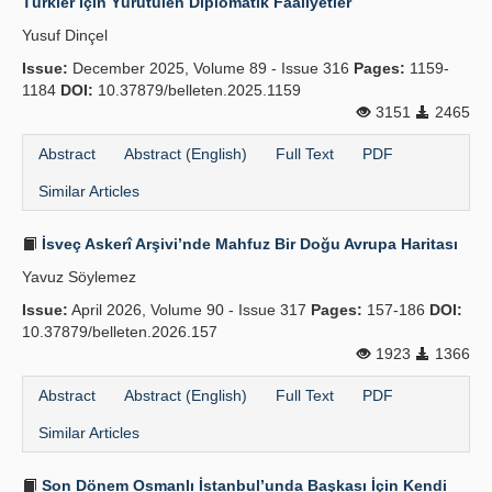
Türkler İçin Yürütülen Diplomatik Faaliyetler
Yusuf Dinçel
Issue:
December 2025, Volume 89 - Issue 316
Pages:
1159-
1184
DOI:
10.37879/belleten.2025.1159
3151
2465
Abstract
Abstract (English)
Full Text
PDF
Similar Articles
İsveç Askerî Arşivi’nde Mahfuz Bir Doğu Avrupa Haritası
Yavuz Söylemez
Issue:
April 2026, Volume 90 - Issue 317
Pages:
157-186
DOI:
10.37879/belleten.2026.157
1923
1366
Abstract
Abstract (English)
Full Text
PDF
Similar Articles
Son Dönem Osmanlı İstanbul’unda Başkası İçin Kendi