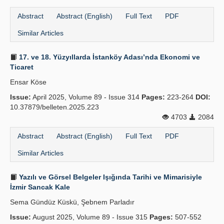
Abstract
Abstract (English)
Full Text
PDF
Similar Articles
17. ve 18. Yüzyıllarda İstanköy Adası’nda Ekonomi ve
Ticaret
Ensar Köse
Issue:
April 2025, Volume 89 - Issue 314
Pages:
223-264
DOI:
10.37879/belleten.2025.223
4703
2084
Abstract
Abstract (English)
Full Text
PDF
Similar Articles
Yazılı ve Görsel Belgeler Işığında Tarihi ve Mimarisiyle
İzmir Sancak Kale
Sema Gündüz Küskü, Şebnem Parladır
Issue:
August 2025, Volume 89 - Issue 315
Pages:
507-552