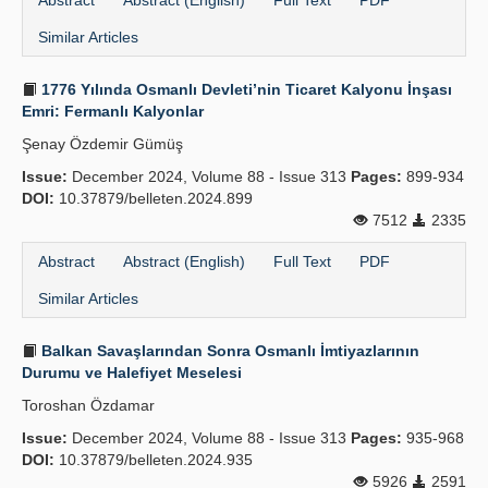
Abstract
Abstract (English)
Full Text
PDF
Similar Articles
1776 Yılında Osmanlı Devleti’nin Ticaret Kalyonu İnşası
Emri: Fermanlı Kalyonlar
Şenay Özdemir Gümüş
Issue:
December 2024, Volume 88 - Issue 313
Pages:
899-934
DOI:
10.37879/belleten.2024.899
7512
2335
Abstract
Abstract (English)
Full Text
PDF
Similar Articles
Balkan Savaşlarından Sonra Osmanlı İmtiyazlarının
Durumu ve Halefiyet Meselesi
Toroshan Özdamar
Issue:
December 2024, Volume 88 - Issue 313
Pages:
935-968
DOI:
10.37879/belleten.2024.935
5926
2591