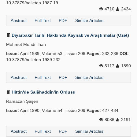
10.37879/belleten.1987.19
4710
2434
Abstract
Full Text
PDF
Similar Articles
Diyarbakır Tarihi Hakkında Kaynak ve Araştırmalar (Özet)
Mehmet Mehdi İlhan
Issue:
April 1989, Volume 53 - Issue 206
Pages:
232-236
DOI:
10.37879/belleten.1989.232
5117
1890
Abstract
Full Text
PDF
Similar Articles
Hittin'de Salâhaddîn'in Ordusu
Ramazan Şeşen
Issue:
April 1990, Volume 54 - Issue 209
Pages:
427-434
8086
2191
Abstract
Full Text
PDF
Similar Articles