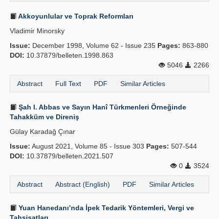
Akkoyunlular ve Toprak Reformları
Vladimir Minorsky
Issue:
December 1998, Volume 62 - Issue 235
Pages:
863-880
DOI:
10.37879/belleten.1998.863
5046
2266
Abstract
Full Text
PDF
Similar Articles
Şah I. Abbas ve Sayın Hanî Türkmenleri Örneğinde
Tahakküm ve Direniş
Gülay Karadağ Çınar
Issue:
August 2021, Volume 85 - Issue 303
Pages:
507-544
DOI:
10.37879/belleten.2021.507
0
3524
Abstract
Abstract (English)
PDF
Similar Articles
Yuan Hanedanı’nda İpek Tedarik Yöntemleri, Vergi ve
Tahsisatları