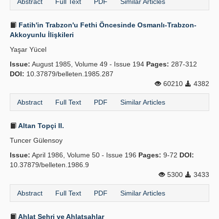
Abstract
Full Text
PDF
Similar Articles
Fatih'in Trabzon'u Fethi Öncesinde Osmanlı-Trabzon-
Akkoyunlu İlişkileri
Yaşar Yücel
Issue:
August 1985, Volume 49 - Issue 194
Pages:
287-312
DOI:
10.37879/belleten.1985.287
60210
4382
Abstract
Full Text
PDF
Similar Articles
Altan Topçi II.
Tuncer Gülensoy
Issue:
April 1986, Volume 50 - Issue 196
Pages:
9-72
DOI:
10.37879/belleten.1986.9
5300
3433
Abstract
Full Text
PDF
Similar Articles
Ahlat Şehri ve Ahlatşahlar