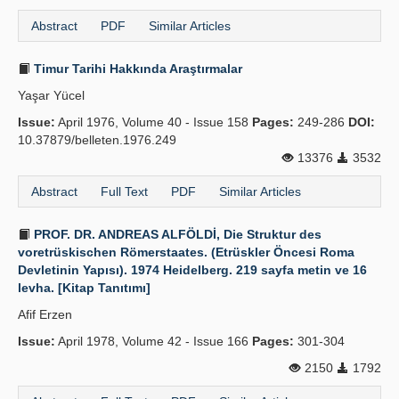
Publication Policies
Abstract
PDF
Similar Articles
Guidelines
Timur Tarihi Hakkında Araştırmalar
Contact Us
Yaşar Yücel
Issue:
April 1976, Volume 40 - Issue 158
Pages:
249-286
DOI:
10.37879/belleten.1976.249
13376
3532
Abstract
Full Text
PDF
Similar Articles
PROF. DR. ANDREAS ALFÖLDİ, Die Struktur des
voretrüskischen Römerstaates. (Etrüskler Öncesi Roma
Devletinin Yapısı). 1974 Heidelberg. 219 sayfa metin ve 16
levha. [Kitap Tanıtımı]
Afif Erzen
Issue:
April 1978, Volume 42 - Issue 166
Pages:
301-304
2150
1792