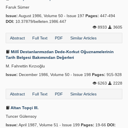
Faruk Sümer
Issue:
August 1986, Volume 50 - Issue 197
Pages:
447-494
DOI:
10.37879/belleten.1986.447
8933
3605
Abstract
Full Text
PDF
Similar Articles
Millî Destanlarımızdan Dede-Korkut Oğuznamelerinin
Tarih Belgesi Bakımından Değerleri
M. Fahrettin Kırzıoğlu
Issue:
December 1986, Volume 50 - Issue 198
Pages:
915-928
6263
2228
Abstract
Full Text
PDF
Similar Articles
Altan Topçi III.
Tuncer Gülensoy
Issue:
April 1987, Volume 51 - Issue 199
Pages:
19-66
DOI: