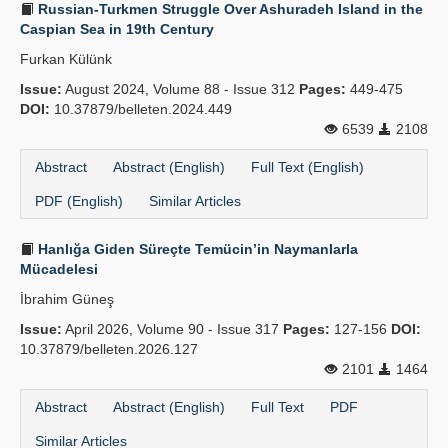
Russian-Turkmen Struggle Over Ashuradeh Island in the
Caspian Sea in 19th Century
Furkan Külünk
Issue:
August 2024, Volume 88 - Issue 312
Pages:
449-475
DOI:
10.37879/belleten.2024.449
6539
2108
Abstract
Abstract (English)
Full Text (English)
PDF (English)
Similar Articles
Hanlığa Giden Süreçte Temücin’in Naymanlarla
Mücadelesi
İbrahim Güneş
Issue:
April 2026, Volume 90 - Issue 317
Pages:
127-156
DOI:
10.37879/belleten.2026.127
2101
1464
Abstract
Abstract (English)
Full Text
PDF
Similar Articles