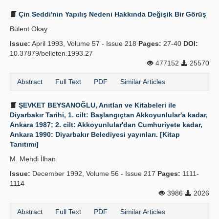
Çin Seddi'nin Yapılış Nedeni Hakkında Değişik Bir Görüş
Bülent Okay
Issue:
April 1993, Volume 57 - Issue 218
Pages:
27-40
DOI:
10.37879/belleten.1993.27
477152
25570
Abstract
Full Text
PDF
Similar Articles
ŞEVKET BEYSANOĞLU, Anıtları ve Kitabeleri ile
Diyarbakır Tarihi, 1. cilt: Başlangıçtan Akkoyunlular'a kadar,
Ankara 1987; 2. cilt: Akkoyunlular'dan Cumhuriyete kadar,
Ankara 1990: Diyarbakır Belediyesi yayınları. [Kitap
Tanıtımı]
M. Mehdi İlhan
Issue:
December 1992, Volume 56 - Issue 217
Pages:
1111-
1114
3986
2026
Abstract
Full Text
PDF
Similar Articles