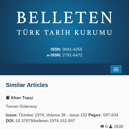
ISSN:
0041-4255
e-ISSN:
2791-6472
Home
Similar Articles
About
Altan Topçi
Journal Boards
Tuncer Gülensoy
Writing Rules
Issue:
October 1974, Volume 38 - Issue 152
Pages:
597-634
DOI:
10.37879/belleten.1974.152-597
Principles
0
2630