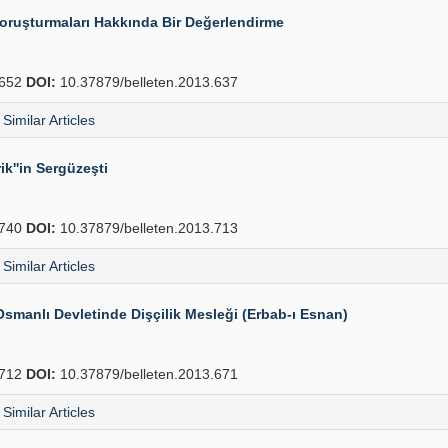
Soruşturmaları Hakkında Bir Değerlendirme
652
DOI:
10.37879/belleten.2013.637
Similar Articles
k''in Sergüzeşti
740
DOI:
10.37879/belleten.2013.713
Similar Articles
Osmanlı Devletinde Dişçilik Mesleği (Erbab-ı Esnan)
712
DOI:
10.37879/belleten.2013.671
Similar Articles