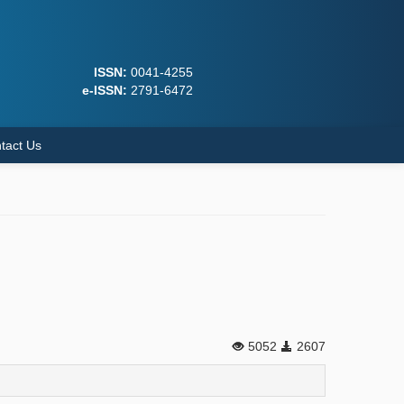
ISSN:
0041-4255
e-ISSN:
2791-6472
tact Us
5052
2607