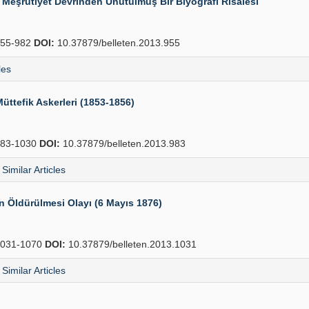
 Meşrutiyet Devrinden Unutulmuş Bir Biyografi Risalesi
55-982
DOI:
10.37879/belleten.2013.955
les
üttefik Askerleri (1853-1856)
83-1030
DOI:
10.37879/belleten.2013.983
Similar Articles
n Öldürülmesi Olayı (6 Mayıs 1876)
031-1070
DOI:
10.37879/belleten.2013.1031
Similar Articles