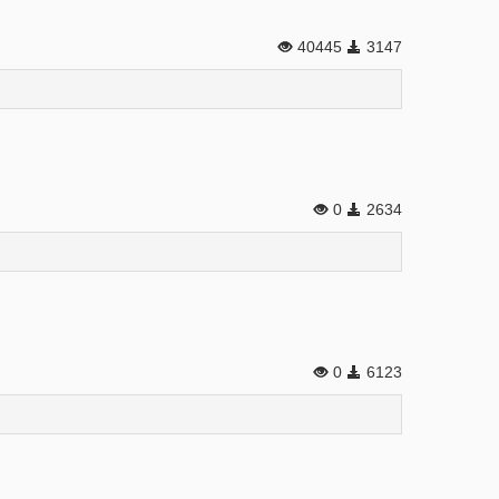
40445
3147
0
2634
0
6123