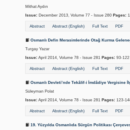
Mithat Aydın
Issue:
December 2013, Volume 77 - Issue 280
Pages:
1
Abstract
Abstract (English)
Full Text
PDF
Osmanlı Defin Merasimlerinde Otağ Kurma Gelene
Turgay Yazar
Issue:
April 2014, Volume 78 - Issue 281
Pages:
93-12
Abstract
Abstract (English)
Full Text
PDF
Osmanlı Devleti’nde Tekâlif-i İmdâdiye Vergisine İ
Süleyman Polat
Issue:
April 2014, Volume 78 - Issue 281
Pages:
123-1
Abstract
Abstract (English)
Full Text
PDF
19. Yüzyılda Osmanlıda Sürgün Politikası Çerçeve