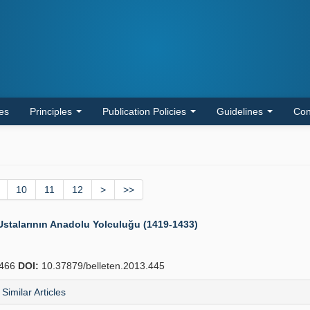
les
Principles
Publication Policies
Guidelines
Con
10
11
12
>
>>
i Ustalarının Anadolu Yolculuğu (1419-1433)
466
DOI:
10.37879/belleten.2013.445
Similar Articles