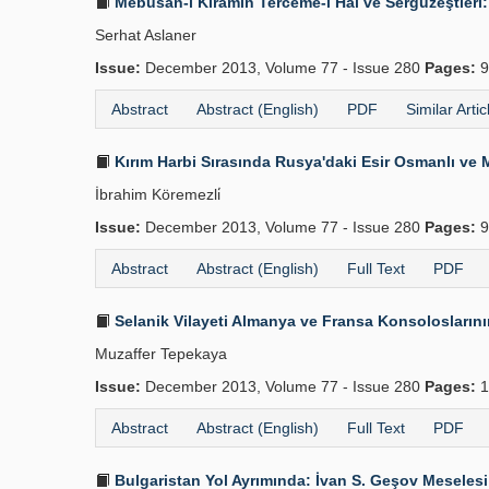
Mebusan-ı Kiramın Terceme-i Hal ve Sergüzeştleri:
Serhat Aslaner
Issue:
December 2013, Volume 77 - Issue 280
Pages:
9
Abstract
Abstract (English)
PDF
Similar Artic
Kırım Harbi Sırasında Rusya'daki Esir Osmanlı ve M
İbrahim Köremezli̇
Issue:
December 2013, Volume 77 - Issue 280
Pages:
9
Abstract
Abstract (English)
Full Text
PDF
Selanik Vilayeti Almanya ve Fransa Kon­soloslarını
Muzaffer Tepekaya
Issue:
December 2013, Volume 77 - Issue 280
Pages:
1
Abstract
Abstract (English)
Full Text
PDF
Bulgaristan Yol Ayrımında: İvan S. Geşov Mese­lesi