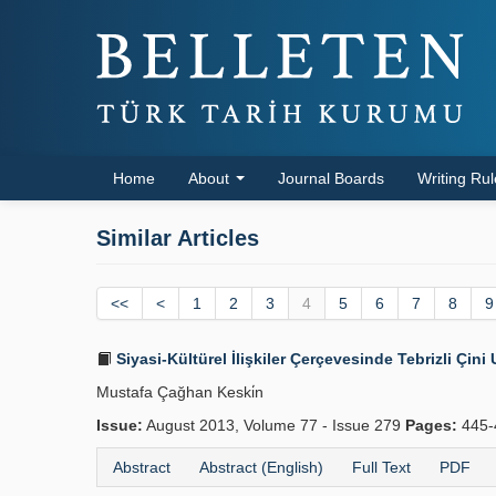
Home
About
Journal Boards
Writing Ru
Similar Articles
<<
<
1
2
3
4
5
6
7
8
9
Siyasi-Kültürel İlişkiler Çer­çevesinde Tebrizli Çin
Mustafa Çağhan Keski̇n
Issue:
August 2013, Volume 77 - Issue 279
Pages:
445-
Abstract
Abstract (English)
Full Text
PDF