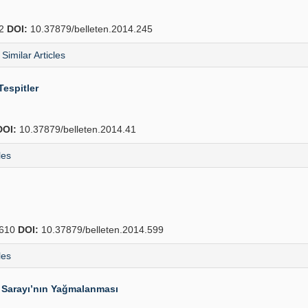
72
DOI:
10.37879/belleten.2014.245
Similar Articles
espitler
DOI:
10.37879/belleten.2014.41
les
610
DOI:
10.37879/belleten.2014.599
les
 Sarayı’nın Yağmalanması