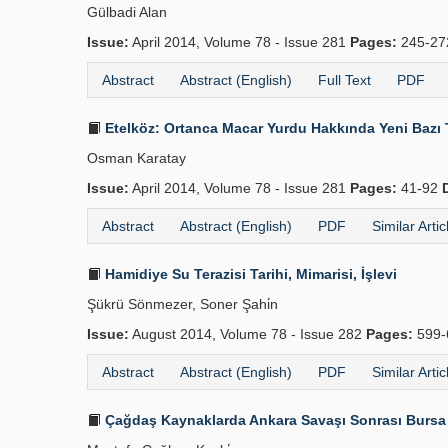
Gülbadi Alan
Issue:
April 2014, Volume 78 - Issue 281
Pages:
245-2
Abstract
Abstract (English)
Full Text
PDF
Etelköz: Ortanca Macar Yurdu Hakkında Yeni Bazı T
Osman Karatay
Issue:
April 2014, Volume 78 - Issue 281
Pages:
41-92
Abstract
Abstract (English)
PDF
Similar Artic
Hamidiye Su Terazisi Tarihi, Mimarisi, İşlevi
Şükrü Sönmezer, Soner Şahi̇n
Issue:
August 2014, Volume 78 - Issue 282
Pages:
599-
Abstract
Abstract (English)
PDF
Similar Artic
Çağdaş Kaynaklarda Ankara Savaşı Sonrası Bursa