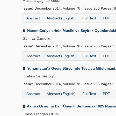
Mustafa Çağhan Keski̇n
Issue:
December 2014, Volume 78 - Issue 283
Pages:
8
Abstract
Abstract (English)
Full Text
PDF
Harem Cariyelerinin Musiki ve Seyirlik Oyunlardaki
Günnaz Özmutlu
Issue:
December 2014, Volume 78 - Issue 283
Pages:
1
Abstract
Abstract (English)
Full Text
PDF
Yunanistan’a Geçiş Sürecinde Tesalya Müslümanl
İbrahim Serbestoğlu
Issue:
December 2014, Volume 78 - Issue 283
Pages:
1
Abstract
Abstract (English)
Full Text
PDF
Akıncı Ocağına Dair Önemli Bir Kaynak: 625 Numara
Emine Erdoğan Özünlü