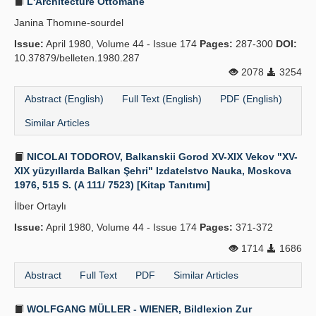
L'Architecture Ottomane
Janina Thomıne-sourdel
Issue:
April 1980, Volume 44 - Issue 174
Pages:
287-300
DOI:
10.37879/belleten.1980.287
2078
3254
Abstract (English)
Full Text (English)
PDF (English)
Similar Articles
NICOLAI TODOROV, Balkanskii Gorod XV-XIX Vekov "XV-
XIX yüzyıllarda Balkan Şehri" Izdatelstvo Nauka, Moskova
1976, 515 S. (A 111/ 7523) [Kitap Tanıtımı]
İlber Ortaylı
Issue:
April 1980, Volume 44 - Issue 174
Pages:
371-372
1714
1686
Abstract
Full Text
PDF
Similar Articles
WOLFGANG MÜLLER - WIENER, Bildlexion Zur