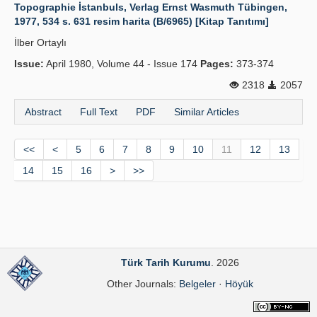
Topographie İstanbuls, Verlag Ernst Wasmuth Tübingen,
1977, 534 s. 631 resim harita (B/6965) [Kitap Tanıtımı]
İlber Ortaylı
Issue:
April 1980, Volume 44 - Issue 174
Pages:
373-374
2318
2057
Abstract
Full Text
PDF
Similar Articles
<<
<
5
6
7
8
9
10
11
12
13
14
15
16
>
>>
Türk Tarih Kurumu
. 2026
Other Journals:
Belgeler
·
Höyük