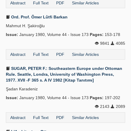
Abstract
Full Text
PDF
Similar Articles
Ord. Prof. Ömer Lûtfi Barkan
Mahmut H. Şakiroğlu
Issue:
January 1980, Volume 44 - Issue 173
Pages:
153-178
9841
4085
Abstract
Full Text
PDF
Similar Articles
SUGAR, PETER F.: Southeastern Europe under Ottoman
Rule. Seattle, Londra, University of Washington Press,
1977. XVII -F 365 s. A IV 1982 [Kitap Tanıtımı]
Şadan Karadeniz
Issue:
January 1980, Volume 44 - Issue 173
Pages:
197-202
2143
2089
Abstract
Full Text
PDF
Similar Articles