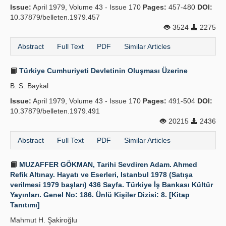
Issue:
April 1979, Volume 43 - Issue 170
Pages:
457-480
DOI:
10.37879/belleten.1979.457
3524
2275
Abstract
Full Text
PDF
Similar Articles
Türkiye Cumhuriyeti Devletinin Oluşması Üzerine
B. S. Baykal
Issue:
April 1979, Volume 43 - Issue 170
Pages:
491-504
DOI:
10.37879/belleten.1979.491
20215
2436
Abstract
Full Text
PDF
Similar Articles
MUZAFFER GÖKMAN, Tarihi Sevdiren Adam. Ahmed
Refik Altınay. Hayatı ve Eserleri, Istanbul 1978 (Satışa
verilmesi 1979 başları) 436 Sayfa. Türkiye İş Bankası Kültür
Yayınları. Genel No: 186. Ünlü Kişiler Dizisi: 8. [Kitap
Tanıtımı]
Mahmut H. Şakiroğlu