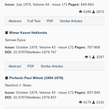
Issue:
July 1979, Volume 43 - Issue 171
Pages:
649-654
4188
2072
Abstract
Full Text
PDF
Similar Articles
Mimar Kasım Hakkında
Semavi Eyice
Issue:
October 1979, Volume 43 - Issue 172
Pages:
767-808
DOI:
10.37879/belleten.1979.767
0
3297
Abstract
PDF
Similar Articles
Profesör Paul Wittek (1894-1978)
Stanford J. Shaw
Issue:
October 1979, Volume 43 - Issue 172
Pages:
837-840
DOI:
10.37879/belleten.1979.837
4179
2141