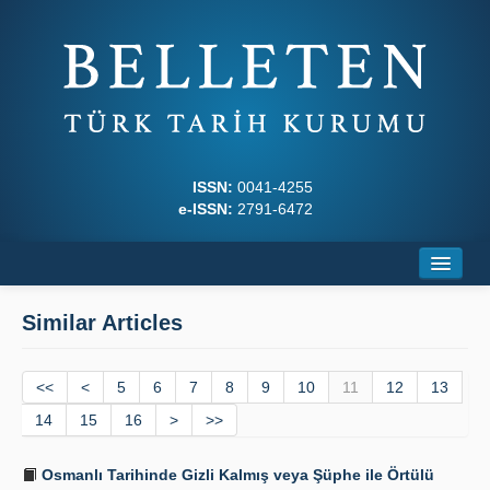
ISSN:
0041-4255
e-ISSN:
2791-6472
Home
Similar Articles
About
<<
Journal Boards
<
5
6
7
8
9
10
11
12
13
14
15
16
>
>>
Writing Rules
Osmanlı Tarihinde Gizli Kalmış veya Şüphe ile Örtülü
Principles