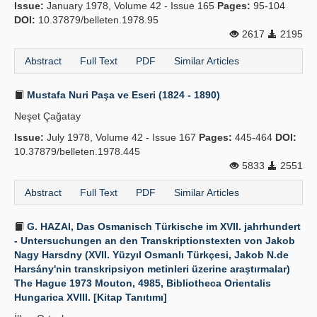
Issue:
January 1978, Volume 42 - Issue 165
Pages:
95-104
DOI:
10.37879/belleten.1978.95
2617
2195
Abstract
Full Text
PDF
Similar Articles
Mustafa Nuri Paşa ve Eseri (1824 - 1890)
Neşet Çağatay
Issue:
July 1978, Volume 42 - Issue 167
Pages:
445-464
DOI:
10.37879/belleten.1978.445
5833
2551
Abstract
Full Text
PDF
Similar Articles
G. HAZAI, Das Osmanisch Türkische im XVII. jahrhundert
- Untersuchungen an den Transkriptionstexten von Jakob
Nagy Harsdny (XVII. Yüzyıl Osmanlı Türkçesi, Jakob N.de
Harsány'nin transkripsiyon metinleri üzerine araştırmalar)
The Hague 1973 Mouton, 4985, Bibliotheca Orientalis
Hungarica XVIII. [Kitap Tanıtımı]