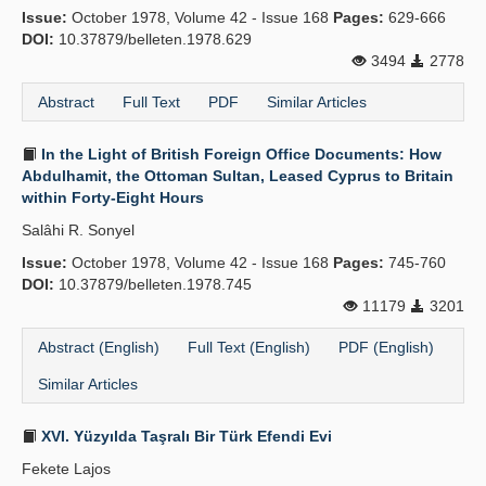
Issue:
October 1978, Volume 42 - Issue 168
Pages:
629-666
DOI:
10.37879/belleten.1978.629
3494
2778
Abstract
Full Text
PDF
Similar Articles
In the Light of British Foreign Office Documents: How
Abdulhamit, the Ottoman Sultan, Leased Cyprus to Britain
within Forty-Eight Hours
Salâhi R. Sonyel
Issue:
October 1978, Volume 42 - Issue 168
Pages:
745-760
DOI:
10.37879/belleten.1978.745
11179
3201
Abstract (English)
Full Text (English)
PDF (English)
Similar Articles
XVI. Yüzyılda Taşralı Bir Türk Efendi Evi
Fekete Lajos