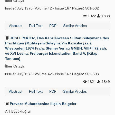
İlber Ortaylı
Issue:
July 1978, Volume 42 - Issue 167
Pages:
501-502
1922
1838
Abstract
Full Text
PDF
Similar Articles
JOSEF MATUZ, Das Kanzleiwesen Sultan Süleymans des
Prächtigen (Muhteşem Süleyman'ın Kançılaryası).
Wiesbaden 1974 Franz Steiner Verlag GMBH. VIII+ İ 72 sah.
ve XVI Levha. Freiburger Islamstudien Band V. [Kitap
Tanıtımı]
İlber Ortaylı
Issue:
July 1978, Volume 42 - Issue 167
Pages:
502-503
1821
1849
Abstract
Full Text
PDF
Similar Articles
Preveze Muharebesine İlişkin Belgeler
Afif Büyüktuğrul