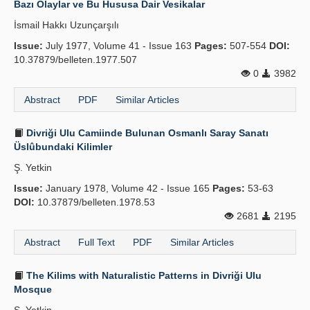
Bazı Olaylar ve Bu Hususa Dair Vesikalar
Publication Policies
İsmail Hakkı Uzunçarşılı
Issue:
Guidelines
July 1977, Volume 41 - Issue 163
Pages:
507-554
DOI:
10.37879/belleten.1977.507
Contact Us
0
3982
Abstract
PDF
Similar Articles
Divriği Ulu Camiinde Bulunan Osmanlı Saray Sanatı
Üslûbundaki Kilimler
Ş. Yetkin
Issue:
January 1978, Volume 42 - Issue 165
Pages:
53-63
DOI:
10.37879/belleten.1978.53
2681
2195
Abstract
Full Text
PDF
Similar Articles
The Kilims with Naturalistic Patterns in Divriği Ulu
Mosque