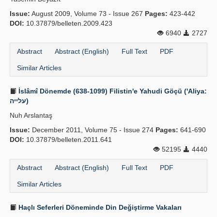
Issue:
August 2009, Volume 73 - Issue 267
Pages:
423-442
DOI:
10.37879/belleten.2009.423
6940
2727
Abstract
Abstract (English)
Full Text
PDF
Similar Articles
İslâmî Dönemde (638-1099) Filistin'e Yahudi Göçü ('Aliya:
עלייה)
Nuh Arslantaş
Issue:
December 2011, Volume 75 - Issue 274
Pages:
641-690
DOI:
10.37879/belleten.2011.641
52195
4440
Abstract
Abstract (English)
Full Text
PDF
Similar Articles
Haçlı Seferleri Döneminde Din Değiştirme Vakaları