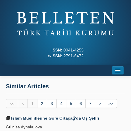
ISSN:
0041-4255
e-ISSN:
2791-6472
Home
Similar Articles
About
<<
Journal Boards
<
1
2
3
4
5
6
7
>
>>
Writing Rules
İslam Müelliflerine Göre Ortaçağ'da Oş Şehri
Gülnisa Aynakulova
Principles