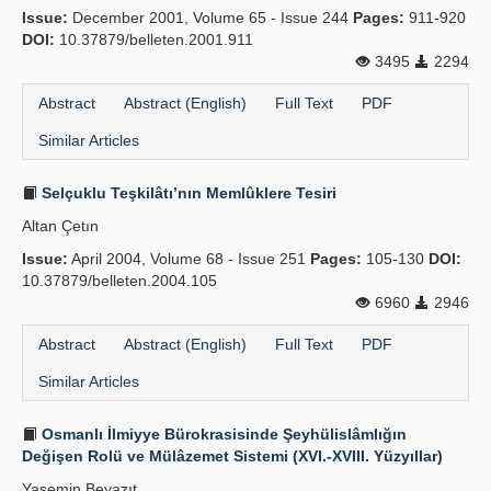
Issue:
December 2001, Volume 65 - Issue 244
Pages:
911-920
Publication Policies
DOI:
10.37879/belleten.2001.911
3495
2294
Guidelines
Abstract
Abstract (English)
Full Text
PDF
Contact Us
Similar Articles
Selçuklu Teşkilâtı’nın Memlûklere Tesiri
Altan Çetın
Issue:
April 2004, Volume 68 - Issue 251
Pages:
105-130
DOI:
10.37879/belleten.2004.105
6960
2946
Abstract
Abstract (English)
Full Text
PDF
Similar Articles
Osmanlı İlmiyye Bürokrasisinde Şeyhülislâmlığın
Değişen Rolü ve Mülâzemet Sistemi (XVI.-XVIII. Yüzyıllar)
Yasemin Beyazıt