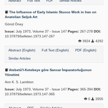
Abstract
Full Text
PDF
Similar Articles
The Influence of Early Islamic Stucco Work in Iran on
Anatolian Seljuk Art
Gönül Öney
Issue:
July 1973, Volume 37 - Issue 147
Pages:
267-278
DOI:
10.37879/belleten.1973.147-267
3924
4292
Abstract (English)
Full Text (English)
PDF (English)
Similar Articles
Atebetü'l-Ketebeye göre Sancar İmparatorluğunun
Yönetimi
Ann K. S. Lambton
Issue:
July 1973, Volume 37 - Issue 147
Pages:
365-394
DOI:
10.37879/belleten.1973.147-365
0
2655