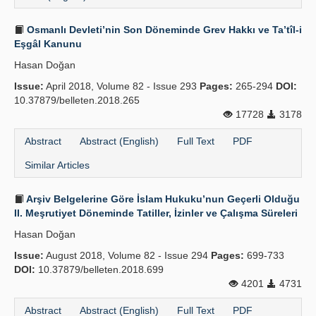
Osmanlı Devleti’nin Son Döneminde Grev Hakkı ve Ta’tîl-i
Eşgâl Kanunu
Hasan Doğan
Issue:
April 2018, Volume 82 - Issue 293
Pages:
265-294
DOI:
10.37879/belleten.2018.265
17728
3178
Abstract
Abstract (English)
Full Text
PDF
Similar Articles
Arşiv Belgelerine Göre İslam Hukuku’nun Geçerli Olduğu
II. Meşrutiyet Döneminde Tatiller, İzinler ve Çalışma Süreleri
Hasan Doğan
Issue:
August 2018, Volume 82 - Issue 294
Pages:
699-733
DOI:
10.37879/belleten.2018.699
4201
4731
Abstract
Abstract (English)
Full Text
PDF