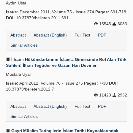
Aydın Usta
Issue:
December 2011, Volume 75 - Issue 274
Pages:
691-718
DOI:
10.37879/belleten.2011.691
15545
3083
Abstract
Abstract (English)
Full Text
PDF
Similar Articles
İlhanlı Hükümdarlarının İslam'a Girmesinde Rol Alan Türk
Sufileri: İlhan Tegüder ve Gazan Han Devirleri
Mustafa Uyar
Issue:
April 2012, Volume 76 - Issue 275
Pages:
7-30
DOI:
10.37879/belleten.2012.7
11420
2932
Abstract
Abstract (English)
Full Text
PDF
Similar Articles
Gayri Müslim Tarihçilerin İslâm Tarihi Kaynaklarındaki