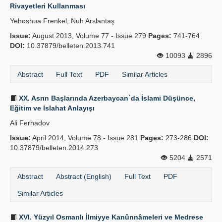
Rivayetleri Kullanması
Yehoshua Frenkel, Nuh Arslantaş
Issue:
August 2013, Volume 77 - Issue 279
Pages:
741-764
DOI:
10.37879/belleten.2013.741
10093
2896
Abstract
Full Text
PDF
Similar Articles
XX. Asrın Başlarında Azerbaycan`da İslami Düşünce,
Eğitim ve Islahat Anlayışı
Ali Ferhadov
Issue:
April 2014, Volume 78 - Issue 281
Pages:
273-286
DOI:
10.37879/belleten.2014.273
5204
2571
Abstract
Abstract (English)
Full Text
PDF
Similar Articles
XVI. Yüzyıl Osmanlı İlmiyye Kanûnnâmeleri ve Medrese