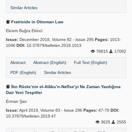
Similar Articles
Fratricide in Ottoman Law
Ekrem Buğra Eki̇nci̇
Issue:
December 2018, Volume 82 - Issue 295
Pages:
1013-
1046
DOI:
10.37879/belleten.2018.1013
78815
17082
Abstract
Abstract (English)
Full Text (English)
PDF (English)
Similar Articles
İbn Rüste’nin el-Alâku’n-Nefîse’yi Ne Zaman Yazdığına
Dair Yeni Tespitler
Erman Şan
Issue:
April 2019, Volume 83 - Issue 296
Pages:
47-70
DOI:
10.37879/belleten.2019.47
3625
2555