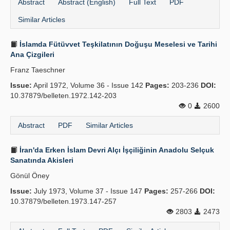
Abstract
Abstract (English)
Full Text
PDF
Similar Articles
İslamda Fütüvvet Teşkilatının Doğuşu Meselesi ve Tarihi
Ana Çizgileri
Franz Taeschner
Issue:
April 1972, Volume 36 - Issue 142
Pages:
203-236
DOI:
10.37879/belleten.1972.142-203
0
2600
Abstract
PDF
Similar Articles
İran'da Erken İslam Devri Alçı İşçiliğinin Anadolu Selçuk
Sanatında Akisleri
Gönül Öney
Issue:
July 1973, Volume 37 - Issue 147
Pages:
257-266
DOI:
10.37879/belleten.1973.147-257
2803
2473