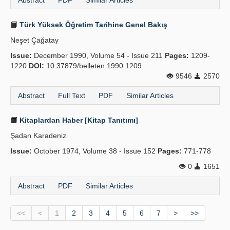
Abstract
PDF
Similar Articles
Türk Yüksek Öğretim Tarihine Genel Bakış
Neşet Çağatay
Issue:
December 1990, Volume 54 - Issue 211
Pages:
1209-
1220
DOI:
10.37879/belleten.1990.1209
9546
2570
Abstract
Full Text
PDF
Similar Articles
Kitaplardan Haber [Kitap Tanıtımı]
Şadan Karadeniz
Issue:
October 1974, Volume 38 - Issue 152
Pages:
771-778
0
1651
Abstract
PDF
Similar Articles
<<
<
1
2
3
4
5
6
7
>
>>