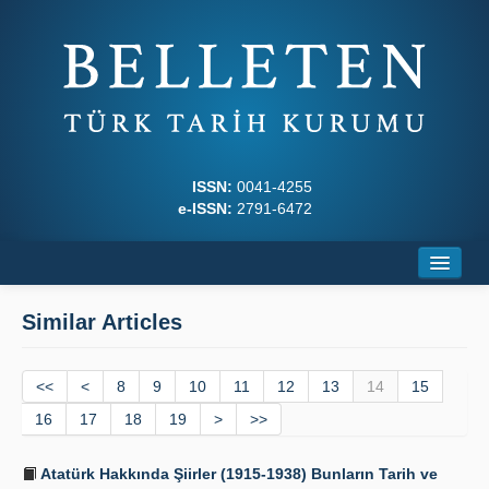
ISSN:
0041-4255
e-ISSN:
2791-6472
Home
Similar Articles
About
<<
Journal Boards
<
8
9
10
11
12
13
14
15
16
17
18
19
>
>>
Writing Rules
Atatürk Hakkında Şiirler (1915-1938) Bunların Tarih ve
Principles