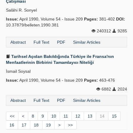
Çatışması
Salâhi R. Sonyel
Issue:
April 1990, Volume 54 - Issue 209
Pages:
381-402
DOI:
10.37879/belleten.1990.381
240312
9285
Abstract
Full Text
PDF
Similar Articles
Tarihsel Açıdan Bakıldığında Türkiye ile Fransa'nın
Menfaatlerinin Birbirini Tamamlayıcı Niteliği
İsmail Soysal
Issue:
April 1990, Volume 54 - Issue 209
Pages:
463-476
6882
2024
Abstract
Full Text
PDF
Similar Articles
<<
<
8
9
10
11
12
13
14
15
16
17
18
19
>
>>