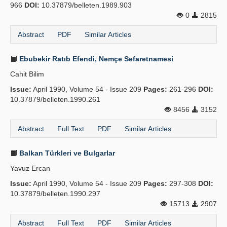
966
DOI:
10.37879/belleten.1989.903
0
2815
Abstract
PDF
Similar Articles
Ebubekir Ratıb Efendi, Nemçe Sefaretnamesi
Cahit Bilim
Issue:
April 1990, Volume 54 - Issue 209
Pages:
261-296
DOI:
10.37879/belleten.1990.261
8456
3152
Abstract
Full Text
PDF
Similar Articles
Balkan Türkleri ve Bulgarlar
Yavuz Ercan
Issue:
April 1990, Volume 54 - Issue 209
Pages:
297-308
DOI:
10.37879/belleten.1990.297
15713
2907
Abstract
Full Text
PDF
Similar Articles