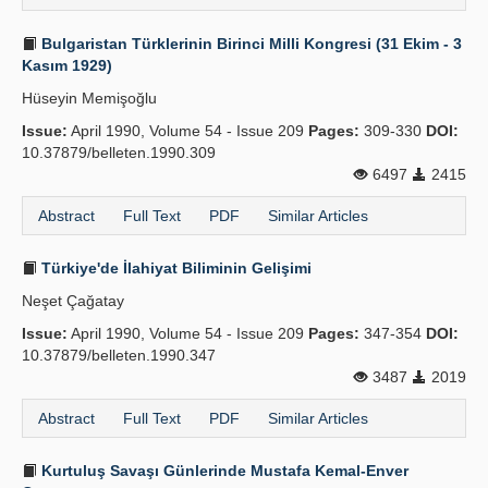
Bulgaristan Türklerinin Birinci Milli Kongresi (31 Ekim - 3
Kasım 1929)
Hüseyin Memişoğlu
Issue:
April 1990, Volume 54 - Issue 209
Pages:
309-330
DOI:
10.37879/belleten.1990.309
6497
2415
Abstract
Full Text
PDF
Similar Articles
Türkiye'de İlahiyat Biliminin Gelişimi
Neşet Çağatay
Issue:
April 1990, Volume 54 - Issue 209
Pages:
347-354
DOI:
10.37879/belleten.1990.347
3487
2019
Abstract
Full Text
PDF
Similar Articles
Kurtuluş Savaşı Günlerinde Mustafa Kemal-Enver