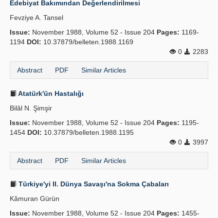
Edebiyat Bakımından Değerlendirilmesi
Publication Policies
Fevziye A. Tansel
Issue:
Guidelines
November 1988, Volume 52 - Issue 204
Pages:
1169-
1194
DOI:
10.37879/belleten.1988.1169
Contact Us
0
2283
Abstract
PDF
Similar Articles
Atatürk'ün Hastalığı
Bilâl N. Şimşir
Issue:
November 1988, Volume 52 - Issue 204
Pages:
1195-
1454
DOI:
10.37879/belleten.1988.1195
0
3997
Abstract
PDF
Similar Articles
Türkiye'yi II. Dünya Savaşı'na Sokma Çabaları
Kâmuran Gürün
Issue:
November 1988, Volume 52 - Issue 204
Pages:
1455-