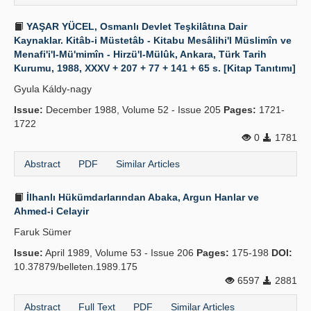
YAŞAR YÜCEL, Osmanlı Devlet Teşkilâtına Dair
Kaynaklar. Kitâb-i Müstetâb - Kitabu Mesâlihi'l Müslimîn ve
Menafi'i'l-Mü'mimîn - Hirzü'l-Mülûk, Ankara, Türk Tarih
Kurumu, 1988, XXXV + 207 + 77 + 141 + 65 s. [Kitap Tanıtımı]
Gyula Káldy-nagy
Issue:
December 1988, Volume 52 - Issue 205
Pages:
1721-
1722
0
1781
Abstract
PDF
Similar Articles
İlhanlı Hükümdarlarından Abaka, Argun Hanlar ve
Ahmed-i Celayir
Faruk Sümer
Issue:
April 1989, Volume 53 - Issue 206
Pages:
175-198
DOI:
10.37879/belleten.1989.175
6597
2881
Abstract
Full Text
PDF
Similar Articles