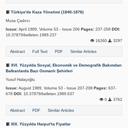
Türkiye'de Kaza Yönetimi (1840-1876)
Musa Çadırcı
Issue:
April 1989, Volume 53 - Issue 206
Pages:
237-258
DOI:
10.37879/belleten.1989.237
16260
3297
Abstract
Full Text
PDF
Similar Articles
XVI. Yüzyılda Sosyal, Ekonomik ve Demografik Bakımdan
Balkanlarda Bazı Osmanlı Şehirleri
Yusuf Halaçoğlu
Issue:
August 1989, Volume 53 - Issue 207-208
Pages:
637-
678
DOI:
10.37879/belleten.1989.637
0
3762
Abstract
PDF
Similar Articles
XIX. Yüzyılda Harput'ta Fiyatlar