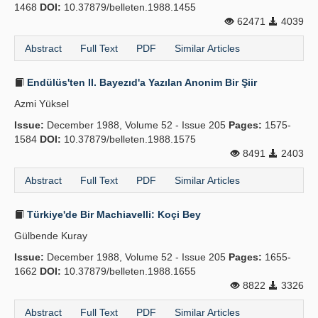
1468
DOI:
10.37879/belleten.1988.1455
62471
4039
Abstract
Full Text
PDF
Similar Articles
Endülüs'ten II. Bayezıd'a Yazılan Anonim Bir Şiir
Azmi Yüksel
Issue:
December 1988, Volume 52 - Issue 205
Pages:
1575-
1584
DOI:
10.37879/belleten.1988.1575
8491
2403
Abstract
Full Text
PDF
Similar Articles
Türkiye'de Bir Machiavelli: Koçi Bey
Gülbende Kuray
Issue:
December 1988, Volume 52 - Issue 205
Pages:
1655-
1662
DOI:
10.37879/belleten.1988.1655
8822
3326
Abstract
Full Text
PDF
Similar Articles